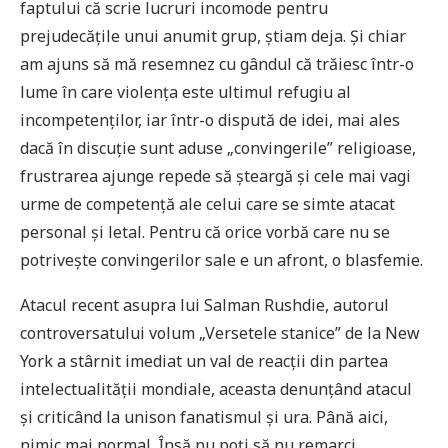
faptului că scrie lucruri incomode pentru
prejudecățile unui anumit grup, știam deja. Și chiar
am ajuns să mă resemnez cu gândul că trăiesc într-o
lume în care violența este ultimul refugiu al
incompetenților, iar într-o dispută de idei, mai ales
dacă în discuție sunt aduse „convingerile” religioase,
frustrarea ajunge repede să șteargă și cele mai vagi
urme de competență ale celui care se simte atacat
personal și letal. Pentru că orice vorbă care nu se
potrivește convingerilor sale e un afront, o blasfemie.
Atacul recent asupra lui Salman Rushdie, autorul
controversatului volum „Versetele stanice” de la New
York a stârnit imediat un val de reacții din partea
intelectualității mondiale, aceasta denunțând atacul
și criticând la unison fanatismul și ura. Până aici,
nimic mai normal. Însă nu poți să nu remarci,