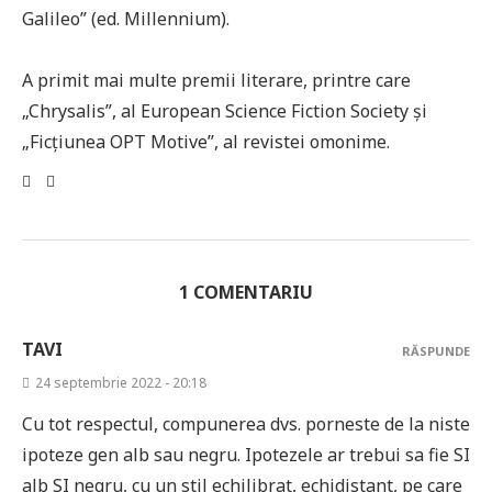
Galileo” (ed. Millennium).
A primit mai multe premii literare, printre care
„Chrysalis”, al European Science Fiction Society și
„Ficțiunea OPT Motive”, al revistei omonime.
1 COMENTARIU
TAVI
RĂSPUNDE
24 septembrie 2022 - 20:18
Cu tot respectul, compunerea dvs. porneste de la niste
ipoteze gen alb sau negru. Ipotezele ar trebui sa fie SI
alb SI negru, cu un stil echilibrat, echidistant, pe care