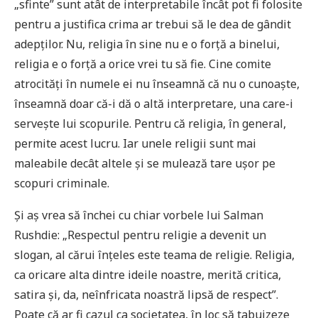
„sfinte” sunt atât de interpretabile încât pot fi folosite
pentru a justifica crima ar trebui să le dea de gândit
adepților. Nu, religia în sine nu e o forță a binelui,
religia e o forță a orice vrei tu să fie. Cine comite
atrocități în numele ei nu înseamnă că nu o cunoaște,
înseamnă doar că-i dă o altă interpretare, una care-i
servește lui scopurile. Pentru că religia, în general,
permite acest lucru. Iar unele religii sunt mai
maleabile decât altele și se mulează tare ușor pe
scopuri criminale.
Și aș vrea să închei cu chiar vorbele lui Salman
Rushdie: „Respectul pentru religie a devenit un
slogan, al cărui înțeles este teama de religie. Religia,
ca oricare alta dintre ideile noastre, merită critica,
satira și, da, neînfricata noastră lipsă de respect”.
Poate că ar fi cazul ca societatea, în loc să tabuizeze