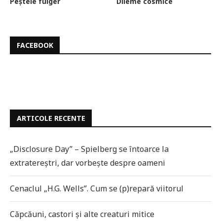
Peștele fulger
Dileme cosmice
FACEBOOK
ARTICOLE RECENTE
„Disclosure Day” – Spielberg se întoarce la
extratereștri, dar vorbește despre oameni
Cenaclul „H.G. Wells”. Cum se (p)repară viitorul
Căpcăuni, castori și alte creaturi mitice