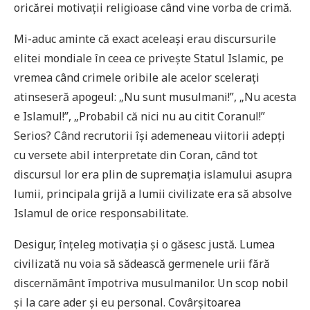
oricărei motivații religioase când vine vorba de crimă.
Mi-aduc aminte că exact aceleași erau discursurile
elitei mondiale în ceea ce privește Statul Islamic, pe
vremea când crimele oribile ale acelor scelerați
atinseseră apogeul: „Nu sunt musulmani!”, „Nu acesta
e Islamul!”, „Probabil că nici nu au citit Coranul!”
Serios? Când recrutorii își ademeneau viitorii adepți
cu versete abil interpretate din Coran, când tot
discursul lor era plin de supremația islamului asupra
lumii, principala grijă a lumii civilizate era să absolve
Islamul de orice responsabilitate.
Desigur, înțeleg motivația și o găsesc justă. Lumea
civilizată nu voia să sădească germenele urii fără
discernământ împotriva musulmanilor. Un scop nobil
și la care ader și eu personal. Covârșitoarea