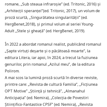
romane, „Sub steaua infraroșie” (ed. Tritonic, 2016) și
„Arhitecții speranței”(ed. Tritonic, 2017), un volum de
proză scurtă, „Singurătatea singularității” (ed.
HergBenet,2018), și primul volum al seriei Young-
Adult „Stele și gheață” (ed. HergBenet, 2019).
În 2022 a abordat romanul realist, publicând romanul
„Șapte virtuți deșarte și o păcătoasă moarte”, la
editura Litera, iar apoi, în 2024, a trecut la fuziunea
genurilor, prin romanul „Azilul meu”, de la editura
Polirom.
A mai scos la lumină proză scurtă în diverse reviste,
printre care: „Revista de cultură Familia”, „Ficțiunea
OPT Motive” „Știință și tehnică”, „Almanahul
Anticipația” (ed. Nemira), „Colecția de Povestiri
Științifico-Fantastice CPSF” (ed. Nemira), „Revista