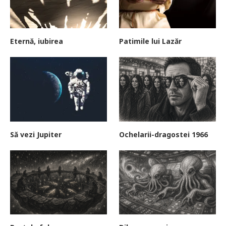
Eternă, iubirea
Patimile lui Lazăr
Să vezi Jupiter
Ochelarii-dragostei 1966