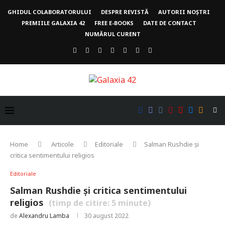
GHIDUL COLABORATORULUI
DESPRE REVISTĂ
AUTORII NOȘTRI
PREMIILE GALAXIA 42
FREE E-BOOKS
DATE DE CONTACT
NUMĂRUL CURENT
Home
Articole
Editoriale
Salman Rushdie și
critica sentimentului religios
Editoriale
Salman Rushdie și critica sentimentului
religios
(timp de citire:
5
minute)
de
Alexandru Lamba
30 august 2022