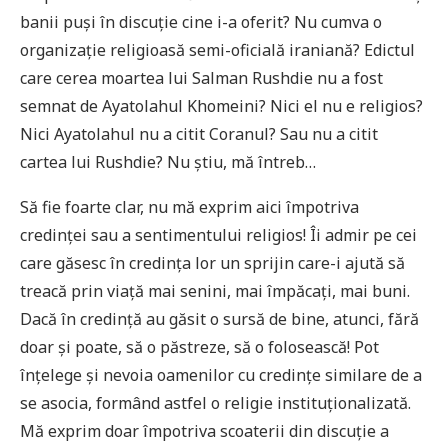
banii puși în discuție cine i-a oferit? Nu cumva o
organizație religioasă semi-oficială iraniană? Edictul
care cerea moartea lui Salman Rushdie nu a fost
semnat de Ayatolahul Khomeini? Nici el nu e religios?
Nici Ayatolahul nu a citit Coranul? Sau nu a citit
cartea lui Rushdie? Nu știu, mă întreb…
Să fie foarte clar, nu mă exprim aici împotriva
credinței sau a sentimentului religios! Îi admir pe cei
care găsesc în credința lor un sprijin care-i ajută să
treacă prin viață mai senini, mai împăcați, mai buni.
Dacă în credință au găsit o sursă de bine, atunci, fără
doar și poate, să o păstreze, să o folosească! Pot
înțelege și nevoia oamenilor cu credințe similare de a
se asocia, formând astfel o religie instituționalizată.
Mă exprim doar împotriva scoaterii din discuție a