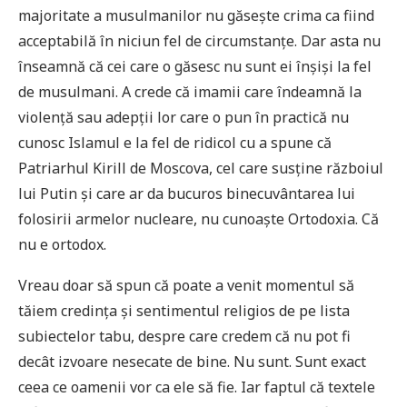
majoritate a musulmanilor nu găsește crima ca fiind
acceptabilă în niciun fel de circumstanțe. Dar asta nu
înseamnă că cei care o găsesc nu sunt ei înșiși la fel
de musulmani. A crede că imamii care îndeamnă la
violență sau adepții lor care o pun în practică nu
cunosc Islamul e la fel de ridicol cu a spune că
Patriarhul Kirill de Moscova, cel care susține războiul
lui Putin și care ar da bucuros binecuvântarea lui
folosirii armelor nucleare, nu cunoaște Ortodoxia. Că
nu e ortodox.
Vreau doar să spun că poate a venit momentul să
tăiem credința și sentimentul religios de pe lista
subiectelor tabu, despre care credem că nu pot fi
decât izvoare nesecate de bine. Nu sunt. Sunt exact
ceea ce oamenii vor ca ele să fie. Iar faptul că textele