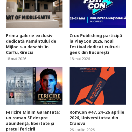
Prima galerie exclusiv
Crux Publishing participă
dedicată Pământului de
la PlayCon 2026, noul
Mijloc s-a deschis în
festival dedicat culturii
Corfu, Grecia
geek din București
18 mai 2026
18 mai 2026
Fericire Minim Garantată:
RomCon #47, 24–26 aprilie
un roman SF despre
2026, Universitatea din
abundență, libertate și
Craiova
prețul fericirii
26 aprilie 2026