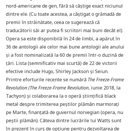
nord-americane de gen, fără să câștige exact niciunul
dintre ele. (Cu toate acestea, a câștigat o grămadă de
premii în străinătate, ceea ce sugerează că
traducătorii săi ar putea fi scriitori mai buni decât el).
Opera sa este disponibilă în 24 de limbi, a apărut în
36 de antologii ale celor mai bune antologii ale anului
și a fost nominalizată la 60 de premii într-o duzină de
țări. Lista (semnificativ mai scurtă) de 22 de victorii
efective include Hugo, Shirley Jackson și Seiun.
Printre eforturile recente se numără
The Freeze-Frame
Revolution (The Freeze-Frame Revolution
, iunie 2018, la
Tachyon) și colaborarea la o operă științifică black
metal despre trimiterea peștilor plămân marmorați
pe Marte, finanțată de guvernul norvegian (opera, nu
peștii plămân). Câteva dintre lucrările lui Watts sunt
în prezent în curs de opțiune pentru dezvoltarea de