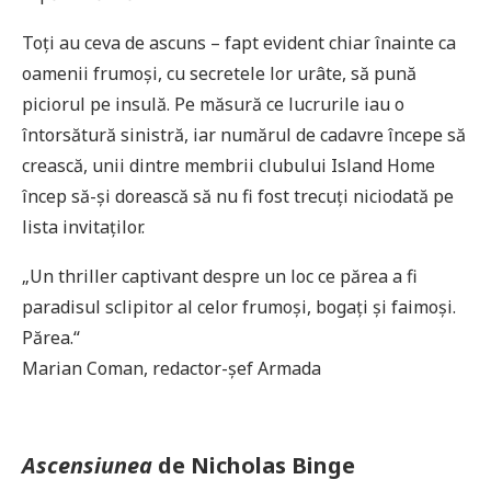
Toți au ceva de ascuns – fapt evident chiar înainte ca
oamenii frumoși, cu secretele lor urâte, să pună
piciorul pe insulă. Pe măsură ce lucrurile iau o
întorsătură sinistră, iar numărul de cadavre începe să
crească, unii dintre membrii clubului Island Home
încep să-și dorească să nu fi fost trecuți niciodată pe
lista invitaților.
„Un thriller captivant despre un loc ce părea a fi
paradisul sclipitor al celor frumoși, bogați și faimoși.
Părea.“
Marian Coman, redactor-șef Armada
Ascensiunea
de Nicholas Binge