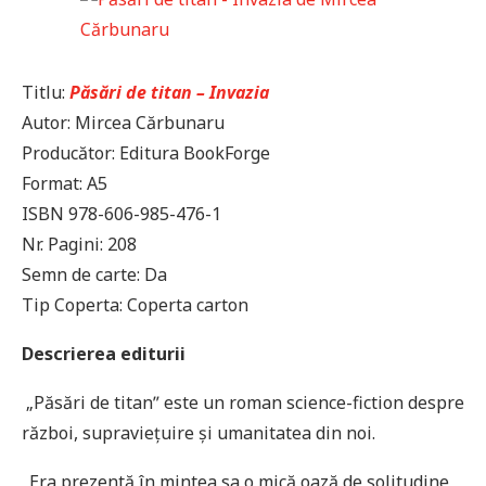
Titlu:
Păsări de titan – Invazia
Autor: Mircea Cărbunaru
Producător: Editura BookForge
Format: A5
ISBN 978-606-985-476-1
Nr. Pagini: 208
Semn de carte: Da
Tip Coperta: Coperta carton
Descrierea editurii
„Păsări de titanˮ este un roman science-fiction despre
război, supravieţuire şi umanitatea din noi.
„Era prezentă în mintea sa o mică oază de solitudine