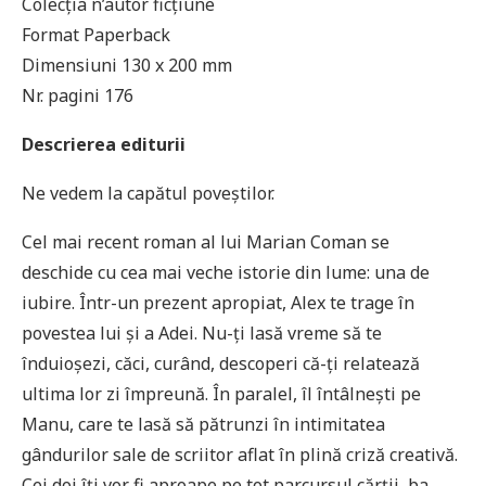
Colecția n’autor ficțiune
Format Paperback
Dimensiuni 130 x 200 mm
Nr. pagini 176
Descrierea editurii
Ne vedem la capătul poveștilor.
Cel mai recent roman al lui Marian Coman se
deschide cu cea mai veche istorie din lume: una de
iubire. Într-un prezent apropiat, Alex te trage în
povestea lui și a Adei. Nu-ți lasă vreme să te
înduioșezi, căci, curând, descoperi că-ți relatează
ultima lor zi împreună. În paralel, îl întâlnești pe
Manu, care te lasă să pătrunzi în intimitatea
gândurilor sale de scriitor aflat în plină criză creativă.
Cei doi îți vor fi aproape pe tot parcursul cărții, ba