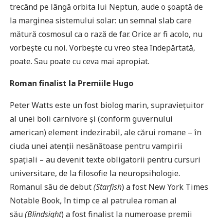
trecând pe lângă orbita lui Neptun, aude o șoaptă de
la marginea sistemului solar: un semnal slab care
mătură cosmosul ca o rază de far. Orice ar fi acolo, nu
vorbește cu noi. Vorbește cu vreo stea îndepărtată,
poate. Sau poate cu ceva mai apropiat.
Roman finalist la Premiile Hugo
Peter Watts este un fost biolog marin, supraviețuitor
al unei boli carnivore și (conform guvernului
american) element indezirabil, ale cărui romane – în
ciuda unei atenții nesănătoase pentru vampirii
spațiali – au devenit texte obligatorii pentru cursuri
universitare, de la filosofie la neuropsihologie.
Romanul său de debut
(Starfish
) a fost New York Times
Notable Book, în timp ce al patrulea roman al
său
(Blindsight
) a fost finalist la numeroase premii