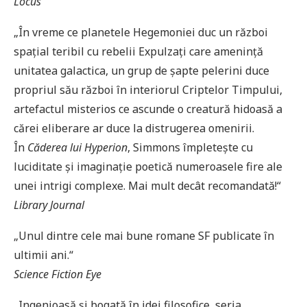
Locus
„În vreme ce planetele Hegemoniei duc un război
spațial teribil cu rebelii Expulzați care amenință
unitatea galactica, un grup de șapte pelerini duce
propriul său război în interiorul Criptelor Timpului,
artefactul misterios ce ascunde o creatură hidoasă a
cărei eliberare ar duce la distrugerea omenirii.
În
Căderea lui Hyperion
, Simmons împletește cu
luciditate și imaginație poetică numeroasele fire ale
unei intrigi complexe. Mai mult decât recomandată!“
Library Journal
„Unul dintre cele mai bune romane SF publicate în
ultimii ani.“
Science Fiction Eye
„Ingenioasă și bogată în idei filosofice, seria