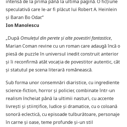
intensă de la prima până la ultima pagină. O ficțiune
speculativă care le-ar fi plăcut lui Robert A. Heinlein
și Baran Bo Odar.“
Ion Manolescu
„După
Omulețul din perete și alte povestiri fantastice
,
Marian Coman revine cu un roman care adaugă încă o
piesă de puzzle în universul inedit construit anterior
și îi reconfirmă atât vocația de povestitor autentic, cât
și statutul pe scena literară românească.
Sub forma unor consemnări diaristice, cu ingrediente
science-fiction, horror și policier, combinate într-un
realism încheiat până la ultimii nasturi, cu accente
livrești și științifice, ludice și dramatice, cu o coloană
sonoră eclectică, cu episoade tulburătoare, personaje
în carne și oase, teme profunde și-un stil