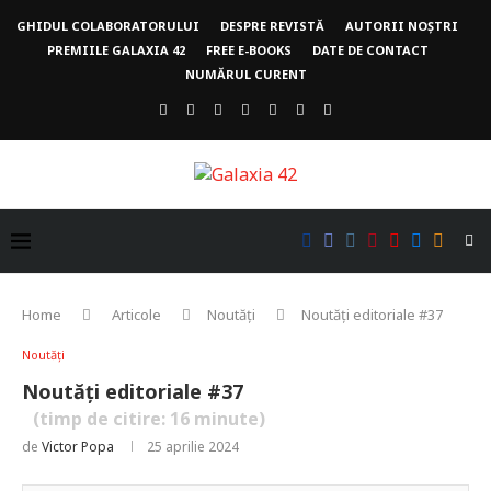
GHIDUL COLABORATORULUI
DESPRE REVISTĂ
AUTORII NOȘTRI
PREMIILE GALAXIA 42
FREE E-BOOKS
DATE DE CONTACT
NUMĂRUL CURENT
Home
Articole
Noutăți
Noutăți editoriale #37
Noutăți
Noutăți editoriale #37
(timp de citire:
16
minute)
de
Victor Popa
25 aprilie 2024