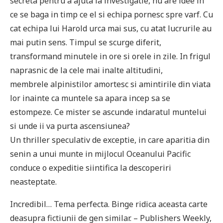
secreta pentru a ajuta la investigatie, nu are idee in
ce se baga in timp ce el si echipa pornesc spre varf. Cu
cat echipa lui Harold urca mai sus, cu atat lucrurile au
mai putin sens. Timpul se scurge diferit,
transformand minutele in ore si orele in zile. In frigul
naprasnic de la cele mai inalte altitudini,
membrele alpinistilor amortesc si amintirile din viata
lor inainte ca muntele sa apara incep sa se
estompeze. Ce mister se ascunde indaratul muntelui
si unde ii va purta ascensiunea?
Un thriller speculativ de exceptie, in care aparitia din
senin a unui munte in mijlocul Oceanului Pacific
conduce o expeditie siintifica la descoperiri
neasteptate.
Incredibil… Tema perfecta. Binge ridica aceasta carte
deasupra fictiunii de gen similar. – Publishers Weekly,