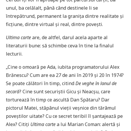
unul, ba celălalt, până când destinele li se
întrepătrund, permanent la granița dintre realitate și
ficțiune, dintre virtual și real, dintre povești.
Ultima carte
are, de altfel, darul acela aparte al
literaturii bune: să schimbe ceva în tine la finalul
lecturii.
„Cine o omoară pe Ada, iubita programatorului Alex
Brănescu? Cum are ea 27 de ani în 2019 și 20 în 1974?
Se poate călători în timp, citind
De veghe în lanul de
secară
? Cine sunt securiștii Gicu și Neacșu, care
torturează în timp ce ascultă Dan Spătaru? Dar
pictorul Matei, stăpânul vieții veșnice din tărâmul
poveștilor uitate? Cu ce secret teribil îl șantajează pe
Alex? Citiți
Ultima carte
a lui Marian Coman: alertă și