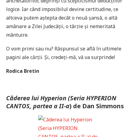
anchetatorilor, deprinși cu scepticismul deducțiilor
logice. Iar când imposibilul devine certitudine, ce
altceva putem aștepta decât o nouă șansă, o altă
amânare a Zilei Judecății, o târzie și nemeritată
mântuire.
O vom primi sau nu? Răspunsul se află în ultimele
pagini ale cărții. Și, credeți-mă, vă va surprinde!
Rodica Bretin
Căderea lui Hyperion (Seria HYPERION
CANTOS, partea a II-a
) de Dan Simmons