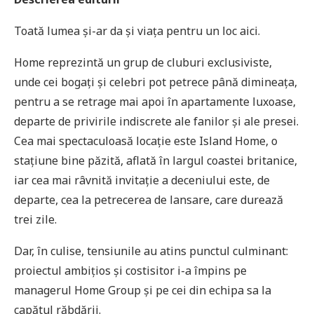
Toată lumea și-ar da și viața pentru un loc aici.
Home reprezintă un grup de cluburi exclusiviste,
unde cei bogați și celebri pot petrece până dimineața,
pentru a se retrage mai apoi în apartamente luxoase,
departe de privirile indiscrete ale fanilor și ale presei.
Cea mai spectaculoasă locație este Island Home, o
stațiune bine păzită, aflată în largul coastei britanice,
iar cea mai râvnită invitație a deceniului este, de
departe, cea la petrecerea de lansare, care durează
trei zile.
Dar, în culise, tensiunile au atins punctul culminant:
proiectul ambițios și costisitor i-a împins pe
managerul Home Group și pe cei din echipa sa la
capătul răbdării.