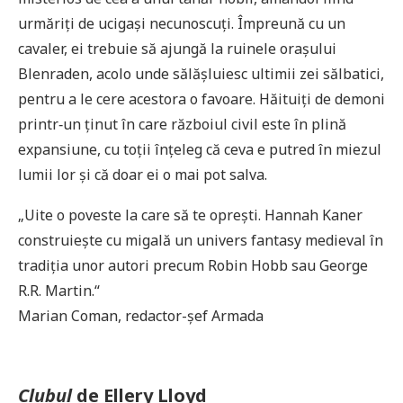
urmăriți de ucigași necunoscuți. Împreună cu un
cavaler, ei trebuie să ajungă la ruinele orașului
Blenraden, acolo unde sălășluiesc ultimii zei sălbatici,
pentru a le cere acestora o favoare. Hăituiți de demoni
printr‑un ținut în care războiul civil este în plină
expansiune, cu toții înțeleg că ceva e putred în miezul
lumii lor și că doar ei o mai pot salva.
„Uite o poveste la care să te oprești. Hannah Kaner
construiește cu migală un univers fantasy medieval în
tradiția unor autori precum Robin Hobb sau George
R.R. Martin.“
Marian Coman, redactor-șef Armada
Clubul
de Ellery Lloyd