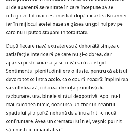
şi de aparentă serenitate în care începuse să se
refugieze tot mai des, imediat după moartea Briannei,
iar în mijlocul acelei oaze se găsea un gol hulpav pe
care nu îl putea stăpâni în totalitate.
După fiecare navă extraterestră doborâtă simţea o
satisfacţie interioară pe care nu şi-o dorea, dar
apărea peste voia sa şi se revărsa în acel gol.
Sentimentul plenitudinii era o iluzie, pentru că abisul
devora tot ce intra acolo, ca o gaură neagră: împlinirea
sa sufletească, iubirea, dorinţa primitivă de
răzbunare, ura, binele şi răul deopotrivă. Apoi nu-i
mai rămânea nimic, doar încă un zbor în neantul
spaţiului şi o poftă nebună de a întra într-o nouă
confruntare. Avea un crematoriu în el, veşnic pornit
să-i mistuie umanitatea.ˮ