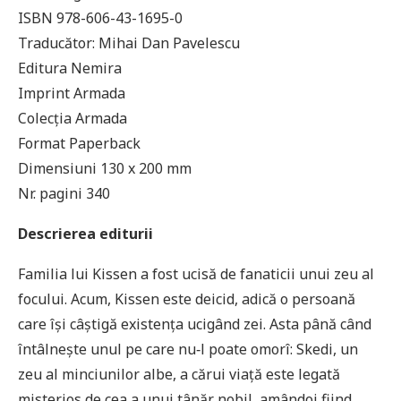
ISBN 978-606-43-1695-0
Traducător: Mihai Dan Pavelescu
Editura Nemira
Imprint Armada
Colecția Armada
Format Paperback
Dimensiuni 130 x 200 mm
Nr. pagini 340
Descrierea editurii
Familia lui Kissen a fost ucisă de fanaticii unui zeu al
focului. Acum, Kissen este deicid, adică o persoană
care își câștigă existența ucigând zei. Asta până când
întâlnește unul pe care nu‑l poate omorî: Skedi, un
zeu al minciunilor albe, a cărui viață este legată
misterios de cea a unui tânăr nobil, amândoi fiind