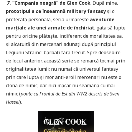
7.
”Compania neagră” de Glen Cook
. După mine,
prototipul a ce înseamnă military fantasy
și o
preferată personală, seria urmărește
aventurile
marțiale ale unei armate de închiriat
, gata să lupte
pentru oricine plătește, indiferent de moralitatea sa,
și alcătuită din mercenari adunați după principiul
Legiunii Străine: bărbați fără trecut. Spre deosebire
de locul anterior, această serie se remarcă tocmai prin
originalitatea lumii: nu numai că universul fantasy
prin care luptă și mor anti-eroii mercenari nu este o
clonă de nimic, dar nici măcar nu seamănă cu mai
nimic (
poate cu Frontul de Est din WW2 descris de Sven
Hassel
).