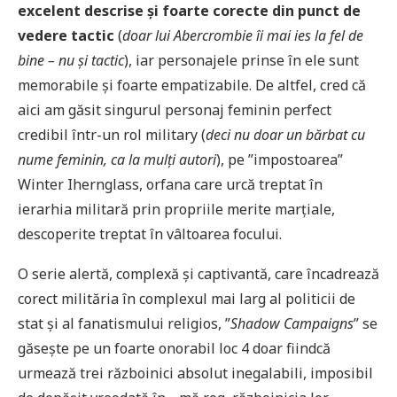
excelent descrise și foarte corecte din punct de
vedere tactic
(
doar lui Abercrombie îi mai ies la fel de
bine – nu și tactic
), iar personajele prinse în ele sunt
memorabile și foarte empatizabile. De altfel, cred că
aici am găsit singurul personaj feminin perfect
credibil într-un rol military (
deci nu doar un bărbat cu
nume feminin, ca la mulți autori
), pe ”impostoarea”
Winter Ihernglass, orfana care urcă treptat în
ierarhia militară prin propriile merite marțiale,
descoperite treptat în vâltoarea focului.
O serie alertă, complexă și captivantă, care încadrează
corect milităria în complexul mai larg al politicii de
stat și al fanatismului religios, ”
Shadow Campaigns
” se
găsește pe un foarte onorabil loc 4 doar fiindcă
urmează trei războinici absolut inegalabili, imposibil