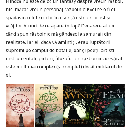
Fiindcă nu este deloc un fantasy despre vreun război,
nici măcar vreun personaj războinic: Kvothe o fi el
spadasin celebru, dar în esență este un artist și
vrăjitor. Atunci de ce apare în top? Deoarece atunci
când spun războinic mă gândesc la samuraii din
realitate, iar ei, dacă vă amintiți, erau luptătorii
supremi pe câmpul de bătălie, dar și poeți, artiști
instrumentali, pictori, filozofi… un războinic adevărat
este mult mai complex (și complet) decât militarul din
el.