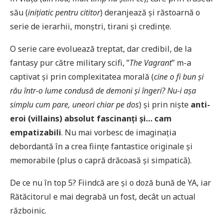
său (
inițiatic pentru cititor
) deranjează și răstoarnă o
serie de ierarhii, monștri, tirani și credințe.
O serie care evoluează treptat, dar credibil, de la
fantasy pur către military scifi, ”
The Vagrant
” m-a
captivat și prin complexitatea morală (
cine o fi bun și
rău într-o lume condusă de demoni și îngeri? Nu-i așa
simplu cum pare, uneori chiar pe dos
) și prin niște
anti-
eroi (villains) absolut fascinanți și… cam
empatizabili
. Nu mai vorbesc de imaginația
debordantă în a crea ființe fantastice originale și
memorabile (plus o capră drăcoasă și simpatică).
De ce nu în top 5? Fiindcă are și o doză bună de YA, iar
Rătăcitorul e mai degrabă un fost, decât un actual
războinic.