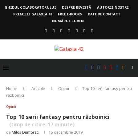
GHIDUL COLABORATORULUI
DESPRE REVISTĂ
AUTORII NOȘTRI
PREMIILE GALAXIA 42
FREE E-BOOKS
DATE DE CONTACT
NUMĂRUL CURENT
Home
Articole
Opinii
Top 10 serii fantasy pentru
războinici
Opinii
Top 10 serii fantasy pentru războinici
(timp de citire:
17
minute)
de
Miloș Dumbraci
15 decembrie 2019