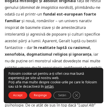
bogată mitologic și absolut originală
față de restul
genului (
dominat de imagistica nordică
), plimbându-ne
odată cu el printr-un
fundal est-european foarte
familiar
și nouă, românilor – un univers narativ
inspirat de basmele slave și de amestecătura
intolerantă și agresivă de popoare și culturi specifice
acestei părți a lumii. Aparent, Geralt luptă cu bestii
fantastice – dar
în realitate luptă cu rasismul,
xenofobia, dogmatismul religios și ignoranța
, iar
nu de puține ori monstrul vânat dovedește mai multe
calități umane decât angajatorii, indiferent că-s nobili
Folosim cookie-uri pentru a-ți oferi cea mai bună
sau țărani.
experiență pe site-ul nostru web.
Poți afla mai multe despre cookie-urile pe care le folosim
Aventurile lui Geralt sunt nu doar numeroase, dar și
sau să le dezactivezi în
setări
.
variate și surprinzătoare, tratate de autor printr-o
CLOSE GDPR COO
Accept
Respinge
Setări
captivantă combinație de acțiune, mitologie, umor și
psihologie. De ce atât de sus în top dacă ”
Lupul Alb
”