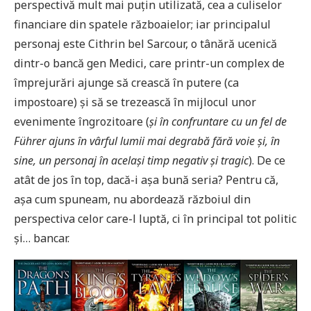
perspectivă mult mai puțin utilizată, cea a culiselor
financiare din spatele războaielor; iar principalul
personaj este Cithrin bel Sarcour, o tânără ucenică
dintr-o bancă gen Medici, care printr-un complex de
împrejurări ajunge să crească în putere (ca
impostoare) și să se trezească în mijlocul unor
evenimente îngrozitoare (
și în confruntare cu un fel de
Führer ajuns în vârful lumii mai degrabă fără voie și, în
sine, un personaj în același timp negativ și tragic
). De ce
atât de jos în top, dacă-i așa bună seria? Pentru că,
așa cum spuneam, nu abordează războiul din
perspectiva celor care-l luptă, ci în principal tot politic
și… bancar.