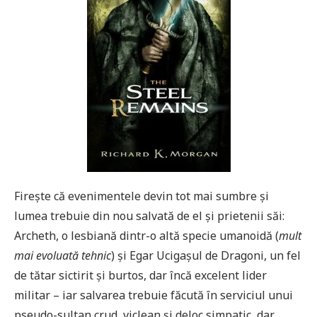
Firește că evenimentele devin tot mai sumbre și
lumea trebuie din nou salvată de el și prietenii săi:
Archeth, o lesbiană dintr-o altă specie umanoidă (
mult
mai evoluată tehnic
) și Egar Ucigașul de Dragoni, un fel
de tătar sictirit și burtos, dar încă excelent lider
militar – iar salvarea trebuie făcută în serviciul unui
pseudo-sultan crud, viclean și deloc simpatic, dar