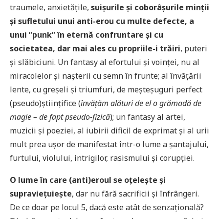
traumele, anxietățile,
suișurile și coborâșurile minții
și sufletului unui anti-erou cu multe defecte, a
unui ”punk” în eternă confruntare și cu
societatea, dar mai ales cu propriile-i trăiri
, puteri
și slăbiciuni. Un fantasy al efortului și voinței, nu al
miracolelor și nașterii cu semn în frunte; al învățării
lente, cu greșeli și triumfuri, de meșteșuguri perfect
(pseudo)științifice (
învățăm alături de el o grămadă de
magie – de fapt pseudo-fizică
); un fantasy al artei,
muzicii și poeziei, al iubirii dificil de exprimat și al urii
mult prea ușor de manifestat într-o lume a șantajului,
furtului, violului, intrigilor, rasismului și corupției.
O lume în care (anti)eroul se oțelește și
supraviețuiește
, dar nu fără sacrificii și înfrângeri.
De ce doar pe locul 5, dacă este atât de senzațională?