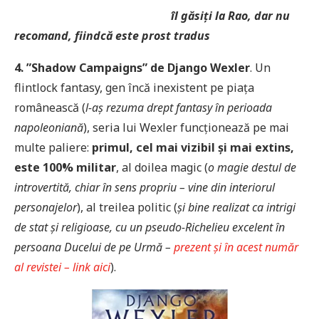
îl găsiți la Rao, dar nu
recomand, fiindcă este prost tradus
4. ”Shadow Campaigns” de Django Wexler
. Un
flintlock fantasy, gen încă inexistent pe piața
românească (
l-aș rezuma drept fantasy în perioada
napoleoniană
), seria lui Wexler funcționează pe mai
multe paliere:
primul, cel mai vizibil și mai extins,
este 100% militar
, al doilea magic (
o magie destul de
introvertită, chiar în sens propriu – vine din interiorul
personajelor
), al treilea politic (
și bine realizat ca intrigi
de stat și religioase, cu un pseudo-Richelieu excelent în
persoana Ducelui de pe Urmă –
prezent și în acest număr
al revistei – link aici
).