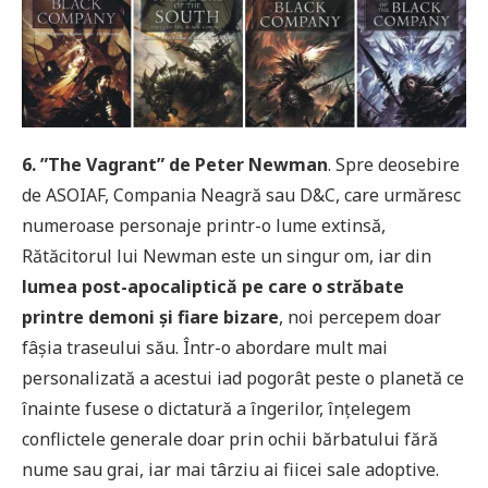
6. ”The Vagrant” de Peter Newman
. Spre deosebire
de ASOIAF, Compania Neagră sau D&C, care urmăresc
numeroase personaje printr-o lume extinsă,
Rătăcitorul lui Newman este un singur om, iar din
lumea post-apocaliptică pe care o străbate
printre demoni și fiare bizare
, noi percepem doar
fâșia traseului său. Într-o abordare mult mai
personalizată a acestui iad pogorât peste o planetă ce
înainte fusese o dictatură a îngerilor, înțelegem
conflictele generale doar prin ochii bărbatului fără
nume sau grai, iar mai târziu ai fiicei sale adoptive.