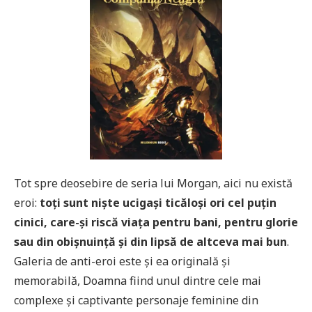
Tot spre deosebire de seria lui Morgan, aici nu există
eroi:
toți sunt niște ucigași ticăloși ori cel puțin
cinici, care-și riscă viața pentru bani, pentru glorie
sau din obișnuință și din lipsă de altceva mai bun
.
Galeria de anti-eroi este și ea originală și
memorabilă, Doamna fiind unul dintre cele mai
complexe și captivante personaje feminine din