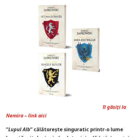
îl găsiți la
Nemira – link aici
”
Lupul Alb
” călătorește singuratic printr-o lume