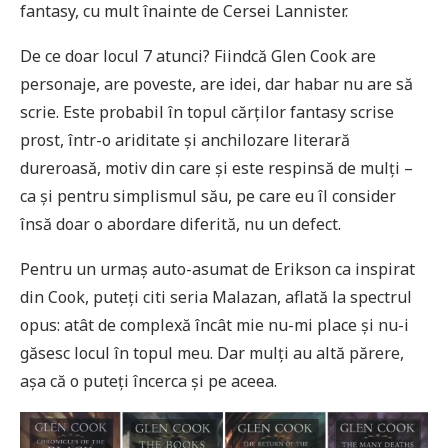
fantasy, cu mult înainte de Cersei Lannister.
De ce doar locul 7 atunci? Fiindcă Glen Cook are
personaje, are poveste, are idei, dar habar nu are să
scrie. Este probabil în topul cărților fantasy scrise
prost, într-o ariditate și anchilozare literară
dureroasă, motiv din care și este respinsă de mulți –
ca și pentru simplismul său, pe care eu îl consider
însă doar o abordare diferită, nu un defect.
Pentru un urmaș auto-asumat de Erikson ca inspirat
din Cook, puteți citi seria Malazan, aflată la spectrul
opus: atât de complexă încât mie nu-mi place și nu-i
găsesc locul în topul meu. Dar mulți au altă părere,
așa că o puteți încerca și pe aceea.