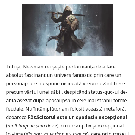
Totuși, Newman reușește performanța de a face
absolut fascinant un univers fantastic prin care un
personaj care nu spune niciodată vreun cuvânt trece
precum vârful unei săbii, despicând status-quo-ul de-
abia așezat după apocalipsă în cele mai stranii forme
feudale. Nu întâmplător am folosit această metaforă,
deoarece
Rătăcitorul este un spadasin excepțional
(
mult timp nu știm de ce
), cu un scop fix și excepțional
în viață (
din nou, mult timp nu știm ce
), care prin traseul