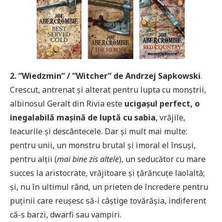
2. ”Wiedzmin” / ”Witcher” de Andrzej Sapkowski
.
Crescut, antrenat și alterat pentru lupta cu monștrii,
albinosul Geralt din Rivia este
ucigașul perfect, o
inegalabilă mașină de luptă cu sabia
, vrăjile,
leacurile și descântecele. Dar și mult mai multe:
pentru unii, un monstru brutal și imoral el însuși,
pentru alții (
mai bine zis altele
), un seducător cu mare
succes la aristocrate, vrăjitoare și țărăncuțe laolaltă;
și, nu în ultimul rând, un prieten de încredere pentru
puținii care reușesc să-i câștige tovărășia, indiferent
că-s barzi, dwarfi sau vampiri.