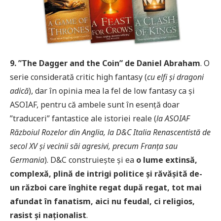
9. ”The Dagger and the Coin” de Daniel Abraham
. O
serie considerată critic high fantasy (
cu elfi și dragoni
adică
), dar în opinia mea la fel de low fantasy ca și
ASOIAF, pentru că ambele sunt în esență doar
”traduceri” fantastice ale istoriei reale (
la
ASOIAF
Războiul Rozelor din Anglia, la D&C Italia Renascentistă de
secol XV și vecinii săi agresivi, precum Franța sau
Germania
). D&C construiește și ea
o lume extinsă,
complexă, plină de intrigi politice și răvășită de-
un război care înghite regat după regat, tot mai
afundat în fanatism, aici nu feudal, ci religios,
rasist și naționalist
.