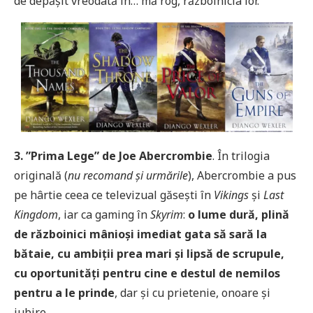
de depășit vreodată în… mă rog, războinicia lor.
3. ”Prima Lege” de Joe Abercrombie
. În trilogia
originală (
nu recomand și urmările
), Abercrombie a pus
pe hârtie ceea ce televizual găsești în
Vikings
și
Last
Kingdom
, iar ca gaming în
Skyrim
:
o lume dură, plină
de războinici mânioși imediat gata să sară la
bătaie, cu ambiții prea mari și lipsă de scrupule,
cu oportunități pentru cine e destul de nemilos
pentru a le prinde
, dar și cu prietenie, onoare și
iubire.