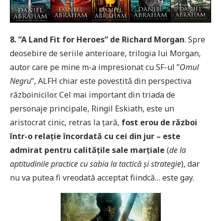
8. ”A Land Fit for Heroes” de Richard Morgan
. Spre
deosebire de seriile anterioare, trilogia lui Morgan,
autor care pe mine m-a impresionat cu SF-ul ”
Omul
Negru
”, ALFH chiar este povestită din perspectiva
războinicilor. Cel mai important din triada de
personaje principale, Ringil Eskiath, este un
aristocrat cinic, retras la țară,
fost erou de război
într-o relație
încordată cu cei din jur – este
admirat pentru calitățile sale marțiale
(
de la
aptitudinile practice cu sabia la tactică și strategie
), dar
nu va putea fi vreodată acceptat fiindcă… este gay.