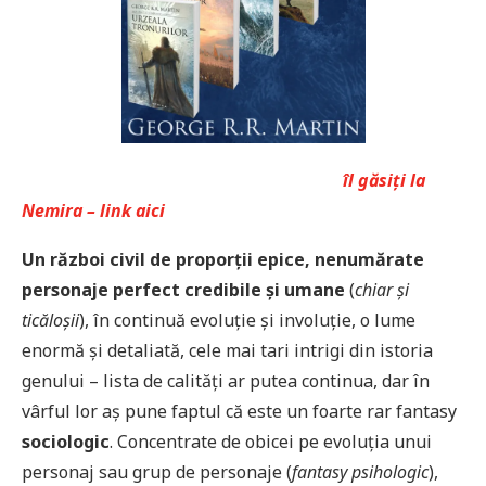
îl găsiți la
Nemira – link aici
Un război civil de proporții epice, nenumărate
personaje perfect credibile și umane
(
chiar și
ticăloșii
), în continuă evoluție și involuție, o lume
enormă și detaliată, cele mai tari intrigi din istoria
genului – lista de calități ar putea continua, dar în
vârful lor aș pune faptul că este un foarte rar fantasy
sociologic
. Concentrate de obicei pe evoluția unui
personaj sau grup de personaje (
fantasy psihologic
),