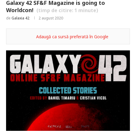
Galaxy 42 SF&F Magazine is going to
Worldcon!
(timp de citire:
1
minute)
de
Galaxia 42
2 august 2020
Adaugă ca sursă preferată în Google