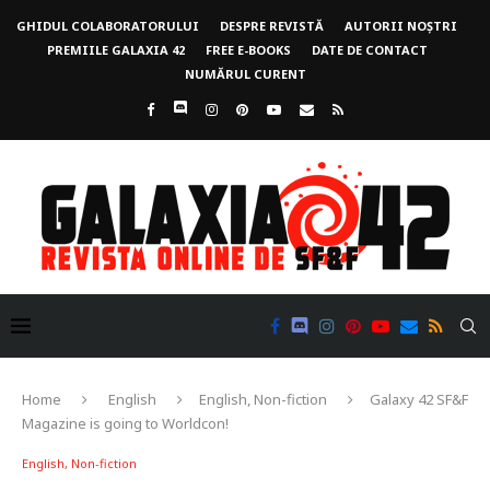
GHIDUL COLABORATORULUI
DESPRE REVISTĂ
AUTORII NOȘTRI
PREMIILE GALAXIA 42
FREE E-BOOKS
DATE DE CONTACT
NUMĂRUL CURENT
Home
English
English, Non-fiction
Galaxy 42 SF&F
Magazine is going to Worldcon!
English, Non-fiction