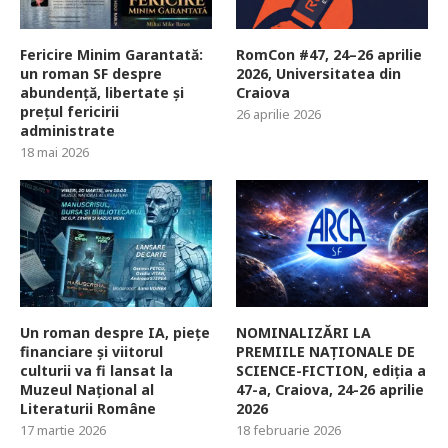
Fericire Minim Garantată:
RomCon #47, 24–26 aprilie
un roman SF despre
2026, Universitatea din
abundență, libertate și
Craiova
prețul fericirii
26 aprilie 2026
administrate
18 mai 2026
Un roman despre IA, piețe
NOMINALIZĂRI LA
financiare și viitorul
PREMIILE NAȚIONALE DE
culturii va fi lansat la
SCIENCE-FICTION, ediția a
Muzeul Național al
47-a, Craiova, 24-26 aprilie
Literaturii Române
2026
17 martie 2026
18 februarie 2026