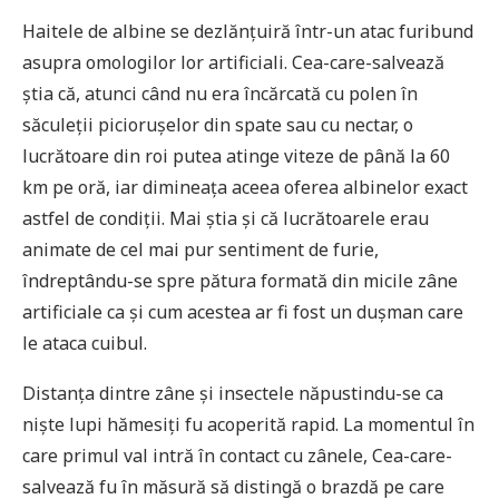
Haitele de albine se dezlănțuiră într-un atac furibund
asupra omologilor lor artificiali. Cea-care-salvează
știa că, atunci când nu era încărcată cu polen în
săculeţii piciorușelor din spate sau cu nectar, o
lucrătoare din roi putea atinge viteze de până la 60
km pe oră, iar dimineața aceea oferea albinelor exact
astfel de condiții. Mai ştia şi că lucrătoarele erau
animate de cel mai pur sentiment de furie,
îndreptându-se spre pătura formată din micile zâne
artificiale ca și cum acestea ar fi fost un dușman care
le ataca cuibul.
Distanța dintre zâne și insectele năpustindu-se ca
niște lupi hămesiți fu acoperită rapid. La momentul în
care primul val intră în contact cu zânele, Cea-care-
salvează fu în măsură să distingă o brazdă pe care