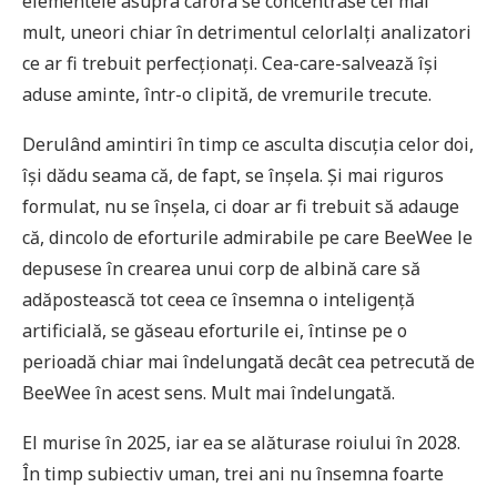
elementele asupra cărora se concentrase cel mai
mult, uneori chiar în detrimentul celorlalți analizatori
ce ar fi trebuit perfecționați. Cea-care-salvează își
aduse aminte, într-o clipită, de vremurile trecute.
Derulând amintiri în timp ce asculta discuția celor doi,
își dădu seama că, de fapt, se înșela. Și mai riguros
formulat, nu se înșela, ci doar ar fi trebuit să adauge
că, dincolo de eforturile admirabile pe care BeeWee le
depusese în crearea unui corp de albină care să
adăpostească tot ceea ce însemna o inteligență
artificială, se găseau eforturile ei, întinse pe o
perioadă chiar mai îndelungată decât cea petrecută de
BeeWee în acest sens. Mult mai îndelungată.
El murise în 2025, iar ea se alăturase roiului în 2028.
În timp subiectiv uman, trei ani nu însemna foarte