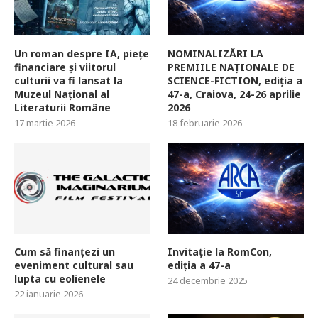
Un roman despre IA, piețe
NOMINALIZĂRI LA
financiare și viitorul
PREMIILE NAȚIONALE DE
culturii va fi lansat la
SCIENCE-FICTION, ediția a
Muzeul Național al
47-a, Craiova, 24-26 aprilie
Literaturii Române
2026
17 martie 2026
18 februarie 2026
Cum să finanțezi un
Invitație la RomCon,
eveniment cultural sau
ediția a 47-a
lupta cu eolienele
24 decembrie 2025
22 ianuarie 2026