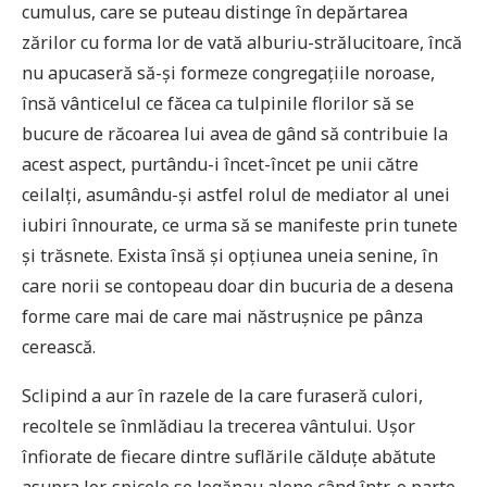
cumulus, care se puteau distinge în depărtarea
zărilor cu forma lor de vată alburiu-strălucitoare, încă
nu apucaseră să-și formeze congregațiile noroase,
însă vânticelul ce făcea ca tulpinile florilor să se
bucure de răcoarea lui avea de gând să contribuie la
acest aspect, purtându-i încet-încet pe unii către
ceilalți, asumându-și astfel rolul de mediator al unei
iubiri înnourate, ce urma să se manifeste prin tunete
și trăsnete. Exista însă și opțiunea uneia senine, în
care norii se contopeau doar din bucuria de a desena
forme care mai de care mai năstrușnice pe pânza
cerească.
Sclipind a aur în razele de la care furaseră culori,
recoltele se înmlădiau la trecerea vântului. Ușor
înfiorate de fiecare dintre suflările călduțe abătute
asupra lor, spicele se legănau alene când într-o parte,