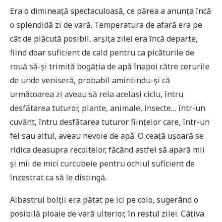
Era o dimineață spectaculoasă, ce părea a anunța încă
o splendidă zi de vară. Temperatura de afară era pe
cât de plăcută posibil, arșița zilei era încă departe,
fiind doar suficient de cald pentru ca picăturile de
rouă să-și trimită bogăția de apă înapoi către cerurile
de unde veniseră, probabil amintindu-și că
următoarea zi aveau să reia același ciclu, întru
desfătarea tuturor, plante, animale, insecte… într-un
cuvânt, întru desfătarea tuturor ființelor care, într-un
fel sau altul, aveau nevoie de apă. O ceață ușoară se
ridica deasupra recoltelor, făcând astfel să apară mii
și mii de mici curcubeie pentru ochiul suficient de
înzestrat ca să le distingă.
Albastrul bolții era pătat pe ici pe colo, sugerând o
posibilă ploaie de vară ulterior, în restul zilei. Câțiva