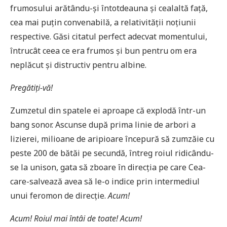
frumosului arătându-și întotdeauna și cealaltă față,
cea mai puțin convenabilă, a relativității noțiunii
respective. Găsi citatul perfect adecvat momentului,
întrucât ceea ce era frumos și bun pentru om era
neplăcut și distructiv pentru albine.
Pregătiți-vă!
Zumzetul din spatele ei aproape că explodă într-un
bang sonor. Ascunse după prima linie de arbori a
lizierei, milioane de aripioare începură să zumzăie cu
peste 200 de bătăi pe secundă, întreg roiul ridicându-
se la unison, gata să zboare în direcția pe care Cea-
care-salvează avea să le-o indice prin intermediul
unui feromon de direcție.
Acum!
Acum! Roiul mai întâi de toate! Acum!