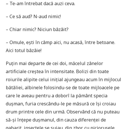
– Te-am întrebat dacă auzi ceva.
– Ce să aud? N-aud nimic!
– Chiar nimic? Niciun bâzâit?
– Omule, ești în câmp aici, nu acasă, între betoane.
Aici totul bâzâie!
Puțin mai departe de cei doi, măcelul zânelor
artificiale creștea în intensitate. Bolizi din toate
roiurile alipite celui inițial ajungeau acum în mijlocul
bătăliei, albinele folosindu-se de toate mijloacele pe
care le aveau pentru a doborî la pământ specia
dușman, furia crescându-le pe măsură ce își croiau
drum printre cele din urmă. Observând că nu puteau
să-şi înțepe dușmanul, din cauza diferenței de
gabarit, insectele se suiau, din zbor, cu piciorușele