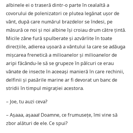
albinele ei o traseră dintr-o parte în cealaltă a
covorului de polenizatori ce plutea legănat ușor de
vânt, după care numărul brazdelor se îndesi, pe
măsură ce noi și noi albine își croiau drum către țintă.
Micile zâne fură spulberate și azvârlite în toate
direcțiile, adierea ușoară a vântului la care se adăuga
mișcarea frenetică a milioanelor și milioanelor de
aripi făcându-le să se grupeze în pâlcuri ce erau
vânate de insecte în aceeași manieră în care rechinii,
delfinii și pasările marine ar fi devorat un banc de
stridii în timpul migrației acestora.
– Joe, tu auzi ceva?
– Aşaaa, aşaaa! Doamne, ce frumusețe, îmi vine să
zbor alături de ele. Ce spui?