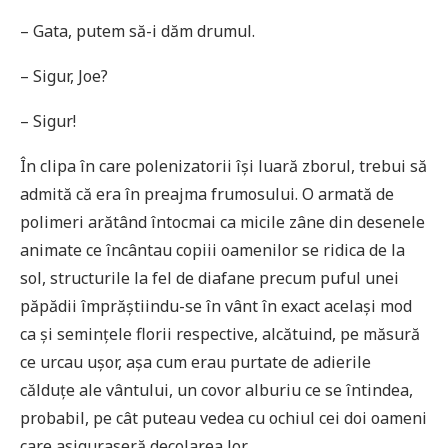
– Gata, putem să-i dăm drumul.
– Sigur, Joe?
– Sigur!
În clipa în care polenizatorii își luară zborul, trebui să
admită că era în preajma frumosului. O armată de
polimeri arătând întocmai ca micile zâne din desenele
animate ce încântau copiii oamenilor se ridica de la
sol, structurile la fel de diafane precum puful unei
păpădii împrăştiindu-se în vânt în exact același mod
ca și semințele florii respective, alcătuind, pe măsură
ce urcau ușor, așa cum erau purtate de adierile
călduțe ale vântului, un covor alburiu ce se întindea,
probabil, pe cât puteau vedea cu ochiul cei doi oameni
care asiguraseră decolarea lor.