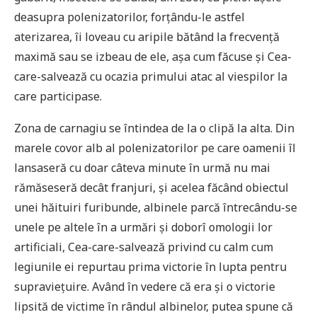
deasupra polenizatorilor, forţându-le astfel
aterizarea, îi loveau cu aripile bătând la frecvență
maximă sau se izbeau de ele, așa cum făcuse și Cea-
care-salvează cu ocazia primului atac al viespilor la
care participase.
Zona de carnagiu se întindea de la o clipă la alta. Din
marele covor alb al polenizatorilor pe care oamenii îl
lansaseră cu doar câteva minute în urmă nu mai
rămăseseră decât franjuri, și acelea făcând obiectul
unei hăituiri furibunde, albinele parcă întrecându-se
unele pe altele în a urmări și doborî omologii lor
artificiali, Cea-care-salvează privind cu calm cum
legiunile ei repurtau prima victorie în lupta pentru
supraviețuire. Având în vedere că era și o victorie
lipsită de victime în rândul albinelor, putea spune că