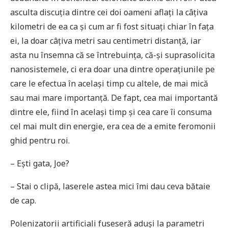
asculta discuția dintre cei doi oameni aflați la câțiva
kilometri de ea ca și cum ar fi fost situați chiar în fața
ei, la doar câțiva metri sau centimetri distanță, iar
asta nu însemna că se întrebuința, că-şi suprasolicita
nanosistemele, ci era doar una dintre operațiunile pe
care le efectua în același timp cu altele, de mai mică
sau mai mare importanță. De fapt, cea mai importantă
dintre ele, fiind în același timp și cea care îi consuma
cel mai mult din energie, era cea de a emite feromonii
ghid pentru roi.
– Ești gata, Joe?
– Stai o clipă, laserele astea mici îmi dau ceva bătaie
de cap.
Polenizatorii artificiali fuseseră aduși la parametri