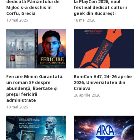
dedicată Pământului de
la PlayCon 2026, noul
Mijloc s-a deschis în
festival dedicat culturii
Corfu, Grecia
geek din București
18 mai 2026
18 mai 2026
Fericire Minim Garantată:
RomCon #47, 24–26 aprilie
un roman SF despre
2026, Universitatea din
abundență, libertate și
Craiova
prețul fericirii
26 aprilie 2026
administrate
18 mai 2026