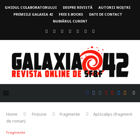
GHIDUL COLABORATORULUI
DESPRE REVISTĂ
AUTORII NOȘTRI
PREMIILE GALAXIA 42
FREE E-BOOKS
DATE DE CONTACT
NUMĂRUL CURENT
Home
Ficțiune
Fragmente
ApIscalips (fragment
de roman)
Fragmente