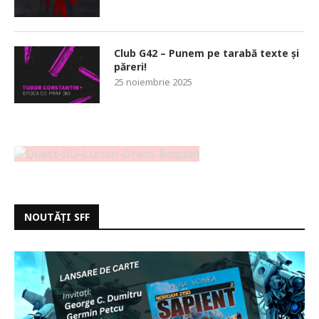
Club G42 – Punem pe tarabă texte și
păreri!
25 noiembrie 2025
NOUTĂȚI SFF