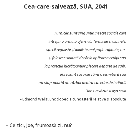
Cea-care-salvează, SUA, 2041
Furnicile sunt singurele insecte sociale care
întrețin o armată ofensivă. Termitele și albinele,
specii regaliste și loialiste mai puțin rafinate, nu-
și folosesc soldații decât la apărarea cetății sau
la protecția lucrătoarelor plecate departe de cuib.
Rare sunt cazurile când o termitieră sau
un stup poartă un război pentru cucerire de teritorii.
Dar s-a văzut și așa ceva
–
Edmond Wells, Enciclopedia cunoașterii relative și absolute
– Ce zici, Joe, frumoasă zi, nu?