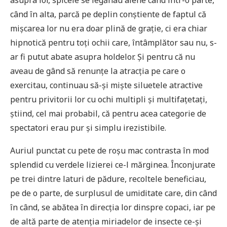
când în alta, parcă pe deplin conștiente de faptul că
mișcarea lor nu era doar plină de grație, ci era chiar
hipnotică pentru toți ochii care, întâmplător sau nu, s-
ar fi putut abate asupra holdelor. Și pentru că nu
aveau de gând să renunțe la atracția pe care o
exercitau, continuau să-și miște siluetele atractive
pentru privitorii lor cu ochi multipli și multifaţetaţi,
știind, cel mai probabil, că pentru acea categorie de
spectatori erau pur și simplu irezistibile.
Auriul punctat cu pete de roșu mac contrasta în mod
splendid cu verdele lizierei ce-l mărginea. Înconjurate
pe trei dintre laturi de pădure, recoltele beneficiau,
pe de o parte, de surplusul de umiditate care, din când
în când, se abătea în direcția lor dinspre copaci, iar pe
de altă parte de atenția miriadelor de insecte ce-și