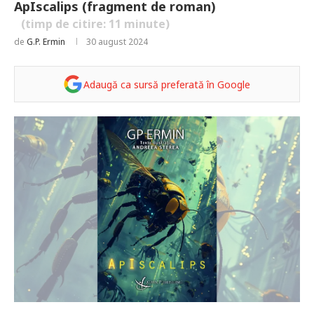
ApIscalips (fragment de roman)
(timp de citire:
11
minute)
de
G.P. Ermin
30 august 2024
Adaugă ca sursă preferată în Google