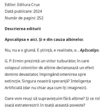
Editor: Editura Crux
Dată publicare: 2024
Număr de pagini: 252
Descrierea editurii
Apocalipsa e aici. Și e din cauza albinelor.
Nu, nu e o glumă. E știință, e realitate, e…
ApIscalips
.
G. P. Ermin prezintă un viitor tulburător, în care
colapsul coloniilor de albine declanșează un efect
domino devastator, împingând omenirea spre
extincție. Singura noastră speranță? Inteligența
Artificială (dar nu chiar așa cum îți imaginezi).
Oare vom reuși să supraviețuim fără albine? Și ce rol
joacă extratereștrii în toată această poveste?