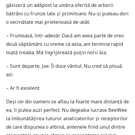
găsiseră un adăpost la umbra oferită de arborii
bătrâni cu frunze late și primitoare. Nu-și puteau dori
o vecinătate mai prietenoasă de-atât.
– Frumoasă, într-adevăr. Dacă am avea parte de vreo
două săptămâni cu vreme ca asta, am termina rapid
toată treaba. Mă îngrijorează puțin norii ăia.
– Sunt departe, Joe. Îi duce vântul. Nu cred să plouă
azi.
– Ar fi excelent.
Deși cei doi oameni se aflau la foarte mare distanță de
ea, îi putea auzi perfect. Nu degeaba lucrase BeeWee
la îmbunătățirea tuturor analizatorilor și receptorilor
de care dispunea o albină, antenele fiind unul dintre