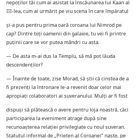
nepoţilor tăi cum ai asistat la înscăunarea lui Kaan al
III-lea, cum ai urmărit pe viu scena în care împăratul
și-a pus pentru prima oară coroana lui Nimrod pe
cap? Dintre toţi oamenii din galaxie, tu vei fi printre
puţinii care se vor putea mândri cu asta.
— De asta m-ai dus la Templu, să mă pot lăuda
descendenţilor?
— Înainte de toate, zise Morad, să știi că cinstea de a
fi prezenţi la întronare le-a revenit doar celor mai
apropiaţi colaboratori ai suveranului. Mulţi ar fi fost
dispuși să plătească o avere pentru loja noastră, căci
participarea la eveniment atrage după sine
recunoașterea relaţiei privilegiate cu noul suveran.
Statutul informal de „Prieten al Coroanei“ naște, pe