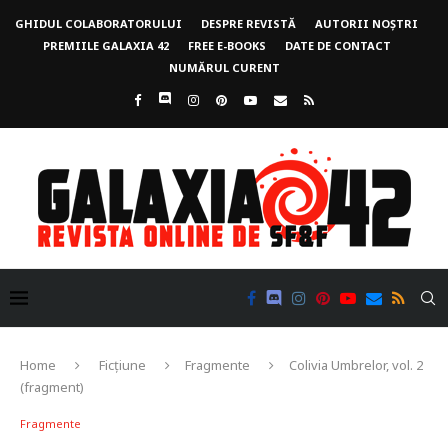
GHIDUL COLABORATORULUI
DESPRE REVISTĂ
AUTORII NOȘTRI
PREMIILE GALAXIA 42
FREE E-BOOKS
DATE DE CONTACT
NUMĂRUL CURENT
Home
Ficțiune
Fragmente
Colivia Umbrelor, vol. 2
(fragment)
Fragmente