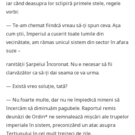
iar când deasupra lor sclipiră primele stele, regele
vorbi:
— Te-am chemat fiindcă vreau să-ţi spun ceva. Așa
cum știi, Imperiul a cucerit toate lumile din
vecinătate, am rămas unicul sistem din sector în afara
suze –
ranităţii Șarpelui Încoronat. Nu e necesar să fii
clarvăzător ca să-ţi dai seama ce va urma.
— Există vreo soluţie, tată?
— Nu foarte multe, dar nu ne împiedică nimeni să
încercăm să diminuăm pagubele. Raportul remis
deunăzi de Ordin* ne semnalează mișcări ale trupelor
imperiale în sistem, preconizând un atac asupra
Tertiusului în cel mult treizeci de zile.