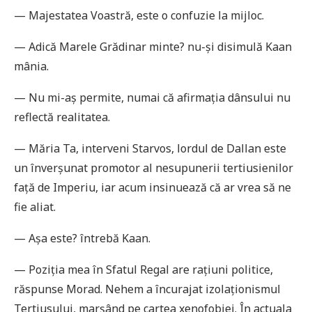
— Majestatea Voastră, este o confuzie la mijloc.
— Adică Marele Grădinar minte? nu-și disimulă Kaan
mânia.
— Nu mi-aș permite, numai că afirmaţia dânsului nu
reflectă realitatea.
— Măria Ta, interveni Starvos, lordul de Dallan este
un înverșunat promotor al nesupunerii tertiusienilor
faţă de Imperiu, iar acum insinuează că ar vrea să ne
fie aliat.
— Așa este? întrebă Kaan.
— Poziţia mea în Sfatul Regal are raţiuni politice,
răspunse Morad. Nehem a încurajat izolaţionismul
Tertiusului, marșând pe cartea xenofobiei. În actuala