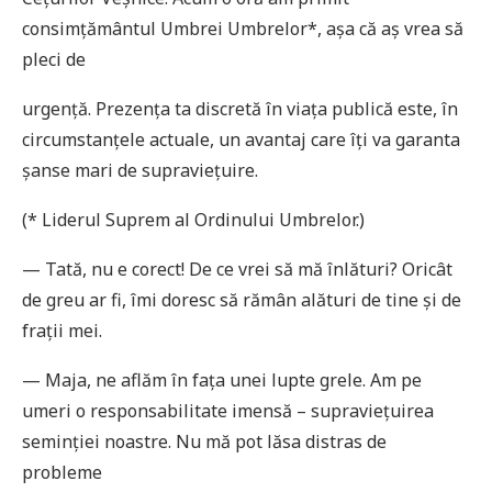
consimţământul Umbrei Umbrelor*, așa că aș vrea să
pleci de
urgenţă. Prezenţa ta discretă în viaţa publică este, în
circumstanţele actuale, un avantaj care îţi va garanta
șanse mari de supravieţuire.
(* Liderul Suprem al Ordinului Umbrelor.)
— Tată, nu e corect! De ce vrei să mă înlături? Oricât
de greu ar fi, îmi doresc să rămân alături de tine și de
fraţii mei.
— Maja, ne aflăm în faţa unei lupte grele. Am pe
umeri o responsabilitate imensă – supravieţuirea
seminţiei noastre. Nu mă pot lăsa distras de
probleme