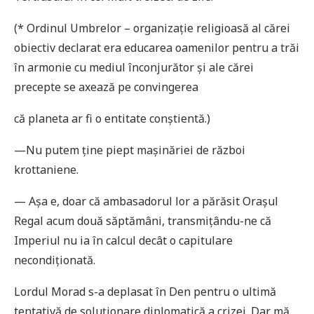
(* Ordinul Umbrelor – organizaţie religioasă al cărei
obiectiv declarat era educarea oamenilor pentru a trăi
în armonie cu mediul înconjurător și ale cărei
precepte se axează pe convingerea
că planeta ar fi o entitate conștientă.)
—Nu putem ţine piept mașinăriei de război
krottaniene.
— Așa e, doar că ambasadorul lor a părăsit Orașul
Regal acum două săptămâni, transmiţându-ne că
Imperiul nu ia în calcul decât o capitulare
necondiţionată.
Lordul Morad s-a deplasat în Den pentru o ultimă
tentativă de soluţionare diplomatică a crizei. Dar mă