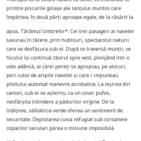
printre piscurile golașe ale lanţului muntos care
împărţea, în două părţi aproape egale, de la răsărit la
apus, Tărâmul Umbrelor*. Cei trei pasageri ai navetei
savurau în tăcere, prin hublouri, spectacolul naturii
care se desfășura sub ei. După ce traversă munţii, ve
hiculul își continuă zborul spre vest, plonjând într-o
vale adâncă, ai cărei pereţi se apropiau, pe alocuri,
peri culos de aripile navetei și care-i impuneau
pilotului automat manevre acrobatice. La ieșirea din
canion, sub ei se așternu, ca un covor pufos,
nesfârșita întindere a pădurilor virgine. De la
înălţime, sălbăticia verde oferea un sentiment de
securitate. Depistarea cuiva refugiat sub coroanele
copacilor seculari părea o misiune imposibilă.