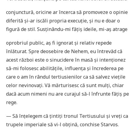
conjunctură, oricine ar încerca să promoveze o opinie
diferită și-ar iscăli propria execuţie, și nu e doar o
figură de stil. Susţinându-mi făţiș ideile, mi-aș atrage
oprobriul public, aș fi ignorat și relativ repede
înlăturat. Spre deosebire de Nehem, eu întrevăd că
acest război este o sinucidere în masă și intenţionez
să-mi folosesc abilităţile, influenţa și încrederea pe
care o am în rândul tertiusienilor ca să salvez vieţile
celor nevinovaţi. Vă mărturisesc că sunt mulţi, chiar
dacă acum nimeni nu are curajul să-l înfrunte făţiș pe
rege.
— Să înţelegem că ţintiţi tronul Tertiusului și vreţi ca
trupele imperiale să vi-l obţină, conchise Starvos.