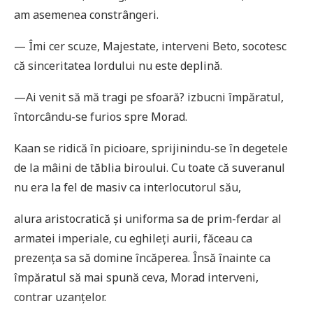
am asemenea constrângeri.
— Îmi cer scuze, Majestate, interveni Beto, socotesc
că sinceritatea lordului nu este deplină.
—Ai venit să mă tragi pe sfoară? izbucni împăratul,
întorcându-se furios spre Morad.
Kaan se ridică în picioare, sprijinindu-se în degetele
de la mâini de tăblia biroului. Cu toate că suveranul
nu era la fel de masiv ca interlocutorul său,
alura aristocratică și uniforma sa de prim-ferdar al
armatei imperiale, cu eghileţi aurii, făceau ca
prezenţa sa să domine încăperea. Însă înainte ca
împăratul să mai spună ceva, Morad interveni,
contrar uzanţelor.