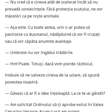
— Nu cred că e cineva atât de scelerat încât să nu
prevadă consecinţele. Fără protecţia scutului, ne vor
măcelări ca pe niște animale.
— Așa este. Cu toate astea, unii s-ar putea să
pactizeze cu dușmanul, nădăjduind că vor fi cruţaţi
sau că vor căpăta anumite avantaje.
— Umbrele nu vor îngădui trădările.
— Hm! Poate. Totuși, dacă vom pierde războiul,
trebuie să ne salveze cineva de la uitare, să spună
povestea noastră.
— Găsesc că ar fi o idee înţeleaptă. La ce te-ai gândit?
— Am solicitat Ordinului să-ţi aprobe exilul în Valea
Ceţurilor Veșnice. Acum o oră am primit