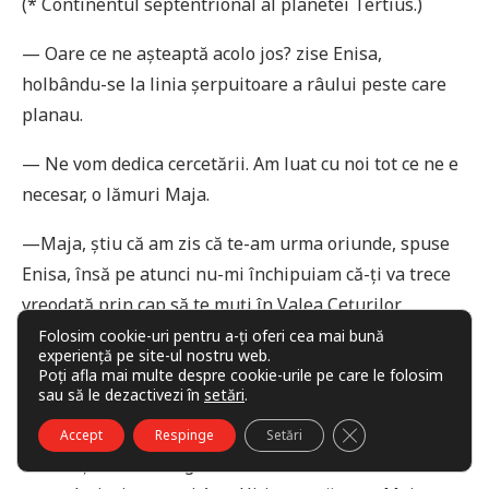
(* Continentul septentrional al planetei Tertius.)
— Oare ce ne așteaptă acolo jos? zise Enisa,
holbându-se la linia șerpuitoare a râului peste care
planau.
— Ne vom dedica cercetării. Am luat cu noi tot ce ne e
necesar, o lămuri Maja.
—Maja, știu că am zis că te-am urma oriunde, spuse
Enisa, însă pe atunci nu-mi închipuiam că-ţi va trece
vreodată prin cap să te muţi în Valea Ceţurilor
Veșnice.
Folosim cookie-uri pentru a-ți oferi cea mai bună
experiență pe site-ul nostru web.
Poți afla mai multe despre cookie-urile pe care le folosim
— Nu există alt cotlon pe planetă unde să ne
sau să le dezactivezi în
setări
.
adăpostim.
CLOSE GDPR COO
Accept
Respinge
Setări
— E ca și cum am fugi de un zaruk* ascunzându-ne în