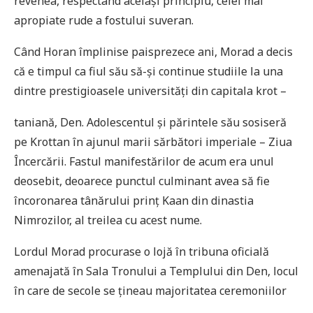
revenea, respectând același principiu, celei mai
apropiate rude a fostului suveran.
Când Horan împlinise paisprezece ani, Morad a decis
că e timpul ca fiul său să-și continue studiile la una
dintre prestigioasele universităţi din capitala krot –
taniană, Den. Adolescentul și părintele său sosiseră
pe Krottan în ajunul marii sărbători imperiale – Ziua
Încercării. Fastul manifestărilor de acum era unul
deosebit, deoarece punctul culminant avea să fie
încoronarea tânărului prinţ Kaan din dinastia
Nimrozilor, al treilea cu acest nume.
Lordul Morad procurase o lojă în tribuna oficială
amenajată în Sala Tronului a Templului din Den, locul
în care de secole se ţineau majoritatea ceremoniilor