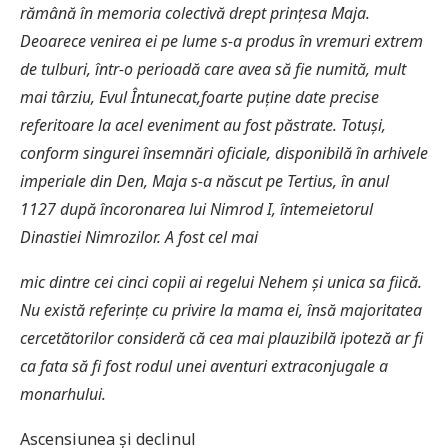
rămână în memoria colectivă drept prințesa Maja.
Deoarece venirea ei pe lume s-a produs în vremuri extrem
de tulburi, într-o perioadă care avea să fie numită, mult
mai târziu, Evul Întunecat,foarte puține date precise
referitoare la acel eveniment au fost păstrate. Totuși,
conform singurei însemnări oficiale, disponibilă în arhivele
imperiale din Den, Maja s-a născut pe Tertius, în anul
1127 după încoronarea lui Nimrod I, întemeietorul
Dinastiei Nimrozilor. A fost cel mai
mic dintre cei cinci copii ai regelui Nehem și unica sa fiică.
Nu există referințe cu privire la mama ei, însă majoritatea
cercetătorilor consideră că cea mai plauzibilă ipoteză ar fi
ca fata să fi fost rodul unei aventuri extraconjugale a
monarhului.
Ascensiunea și declinul