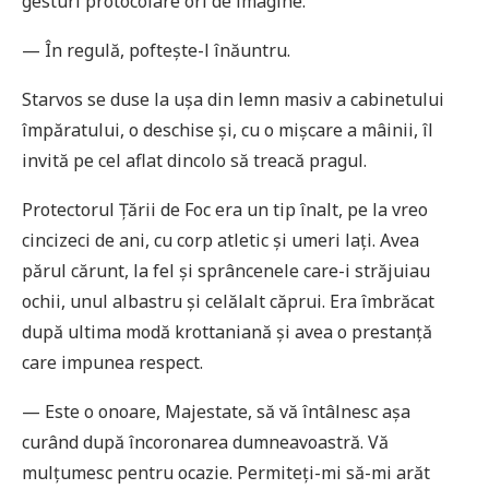
gesturi protocolare ori de imagine.
— În regulă, poftește-l înăuntru.
Starvos se duse la ușa din lemn masiv a cabinetului
împăratului, o deschise și, cu o mișcare a mâinii, îl
invită pe cel aflat dincolo să treacă pragul.
Protectorul Țării de Foc era un tip înalt, pe la vreo
cincizeci de ani, cu corp atletic și umeri laţi. Avea
părul cărunt, la fel și sprâncenele care-i străjuiau
ochii, unul albastru și celălalt căprui. Era îmbrăcat
după ultima modă krottaniană și avea o prestanţă
care impunea respect.
— Este o onoare, Majestate, să vă întâlnesc așa
curând după încoronarea dumneavoastră. Vă
mulţumesc pentru ocazie. Permiteţi-mi să-mi arăt