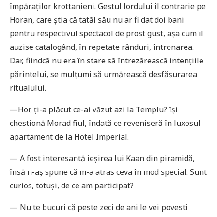
împăraţilor krottanieni. Gestul lordului îl contrarie pe
Horan, care știa că tatăl său nu ar fi dat doi bani
pentru respectivul spectacol de prost gust, așa cum îl
auzise catalogând, în repetate rânduri, întronarea.
Dar, fiindcă nu era în stare să întrezărească intenţiile
părintelui, se mulţumi să urmărească desfășurarea
ritualului.
—Hor, ţi-a plăcut ce-ai văzut azi la Templu? își
chestionă Morad fiul, îndată ce reveniseră în luxosul
apartament de la Hotel Imperial.
— A fost interesantă ieșirea lui Kaan din piramidă,
însă n-aș spune că m-a atras ceva în mod special. Sunt
curios, totuși, de ce am participat?
— Nu te bucuri că peste zeci de ani le vei povesti