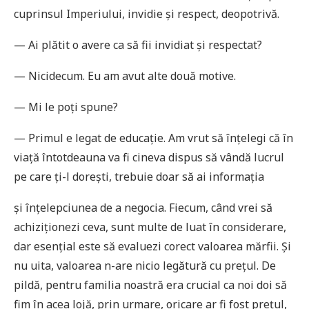
cuprinsul Imperiului, invidie și respect, deopotrivă.
— Ai plătit o avere ca să fii invidiat și respectat?
— Nicidecum. Eu am avut alte două motive.
— Mi le poţi spune?
— Primul e legat de educaţie. Am vrut să înţelegi că în
viaţă întotdeauna va fi cineva dispus să vândă lucrul
pe care ţi-l dorești, trebuie doar să ai informaţia
și înţelepciunea de a negocia. Fiecum, când vrei să
achiziţionezi ceva, sunt multe de luat în considerare,
dar esenţial este să evaluezi corect valoarea mărfii. Și
nu uita, valoarea n-are nicio legătură cu preţul. De
pildă, pentru familia noastră era crucial ca noi doi să
fim în acea lojă, prin urmare, oricare ar fi fost preţul,