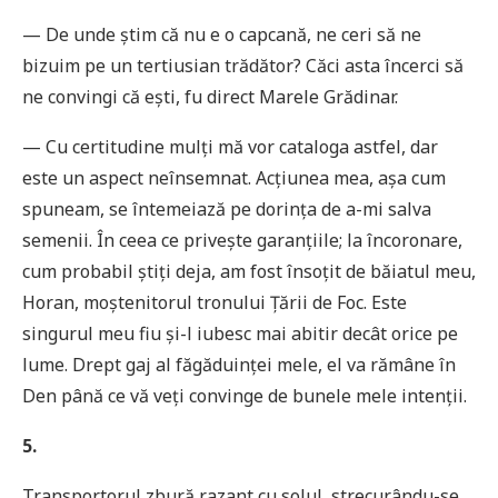
— De unde știm că nu e o capcană, ne ceri să ne
bizuim pe un tertiusian trădător? Căci asta încerci să
ne convingi că ești, fu direct Marele Grădinar.
— Cu certitudine mulţi mă vor cataloga astfel, dar
este un aspect neînsemnat. Acţiunea mea, așa cum
spuneam, se întemeiază pe dorinţa de a-mi salva
semenii. În ceea ce privește garanţiile; la încoronare,
cum probabil știţi deja, am fost însoţit de băiatul meu,
Horan, moștenitorul tronului Țării de Foc. Este
singurul meu fiu și-l iubesc mai abitir decât orice pe
lume. Drept gaj al făgăduinţei mele, el va rămâne în
Den până ce vă veţi convinge de bunele mele intenţii.
5.
Transportorul zbură razant cu solul, strecurându-se