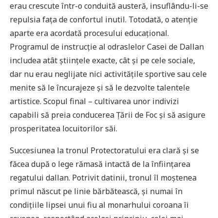
erau crescute într-o conduită austeră, insuflându-li-se
repulsia faţa de confortul inutil. Totodată, o atenţie
aparte era acordată procesului educaţional.
Programul de instrucţie al odraslelor Casei de Dallan
includea atât știinţele exacte, cât și pe cele sociale,
dar nu erau neglijate nici activităţile sportive sau cele
menite să le încurajeze și să le dezvolte talentele
artistice. Scopul final – cultivarea unor indivizi
capabili să preia conducerea Țării de Foc și să asigure
prosperitatea locuitorilor săi.
Succesiunea la tronul Protectoratului era clară și se
făcea după o lege rămasă intactă de la înfiinţarea
regatului dallan. Potrivit datinii, tronul îl moștenea
primul născut pe linie bărbătească, și numai în
condiţiile lipsei unui fiu al monarhului coroana îi