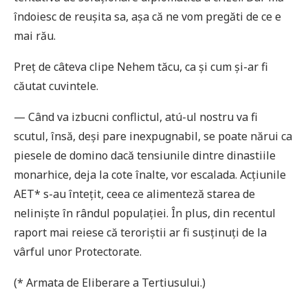
îndoiesc de reușita sa, așa că ne vom pregăti de ce e
mai rău.
Preţ de câteva clipe Nehem tăcu, ca și cum și-ar fi
căutat cuvintele.
— Când va izbucni conflictul, atú-ul nostru va fi
scutul, însă, deși pare inexpugnabil, se poate nărui ca
piesele de domino dacă tensiunile dintre dinastiile
monarhice, deja la cote înalte, vor escalada. Acţiunile
AET* s-au înteţit, ceea ce alimenteză starea de
neliniște în rândul populaţiei. În plus, din recentul
raport mai reiese că teroriștii ar fi susţinuţi de la
vârful unor Protectorate.
(* Armata de Eliberare a Tertiusului.)