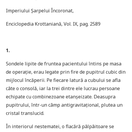
Imperiului Șarpelui Încoronat,
Enciclopedia Krottaniană, Vol. IX, pag. 2589
1.
Sondele lipite de fruntea pacientului întins pe masa
de operaţie, erau legate prin fire de pupitrul cubic din
mijlocul încăperii. Pe fiecare latură a cubului se afla
câte o consolă, iar la trei dintre ele lucrau persoane
echipate cu combinezoane etanșeizate. Deasupra
pupitrului, într-un câmp antigravitaţional, plutea un
cristal translucid.
În interiorul nestematei, o flacără pâlpâitoare se