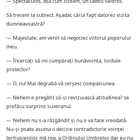
— Spectaculos, așa cum ziceam, un cadou valoros.
Să trecem la subiect. Așadar, cărui fapt datorez vizita
dumneavoastră?
— Majestate, am venit să negociez viitorul poporului
meu.
— Încercaţi să-mi cumpăraţi bunăvoinţa, lordule
protector?
— O, nu! Mai degrabă vă cerșesc compasiunea.
— Nehem e pregătit să-și revizuiască atitudinea? se
prefăcu surprins suveranul.
— Nehem nu s-a răzgândit și nu o va face vreodată.
Nu-și poate asuma o decizie contradictorie voinţei
tertiusienilor, mă rog, a Ordinului Umbrelor, dar eu nu