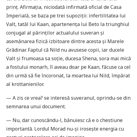
prinţ. Afirmaţia, niciodată infirmată oficial de Casa
Imperială, se baza pe trei supoziţii: infertilitatea lui
Valt, tatăl lui Kaan, apartenenţa lui Beto la triunghiul
conjugal al părinţilor actualului suveran și
asemănarea fizică izbitoare dintre acesta și Marele
Grădinar. Faptul că Nild nu avusese copii, iar ducele
Valt și frumoasa sa soţie, ducesa Shena, sora mai mică
a fostului monarh, îl aveau doar pe Kaan, făcuse ca cel
din urmă să fie încoronat, la moartea lui Nild, împărat
al krottanienilor.
— A zis ce vrea? se interesă suveranul, oprindu-se din
semnarea unui document.
— Nu, dar cunoscându-l, bănuiesc că e o chestiune
importantă. Lordul Morad nu-și irosește energia cu