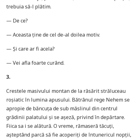
trebuia să-l plătim.
— De ce?
— Aceasta ţine de cel de-al doilea motiv.
— Și care ar fi acela?
— Vei afla foarte curând.
3.
Crestele masivului montan de la răsărit străluceau
roșiatic în lumina apusului. Bătrânul rege Nehem se
apropie de băncuţa de sub măslinul din centrul
grădinii palatului și se așeză, privind în depărtare.
Fiica sa i se alătură. O vreme, rămaseră tăcuţi,
așteptând parcă să fie acoperiţi de întunericul nopţii,