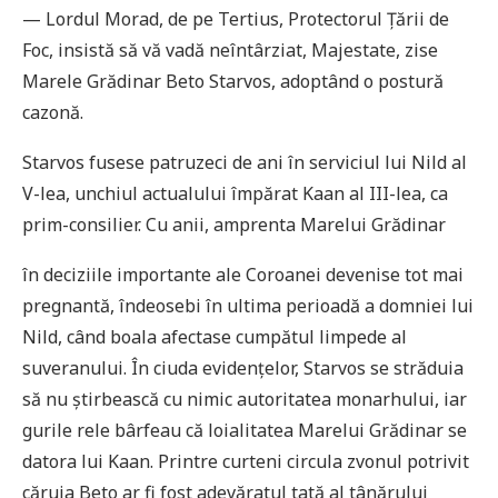
— Lordul Morad, de pe Tertius, Protectorul Țării de
Foc, insistă să vă vadă neîntârziat, Majestate, zise
Marele Grădinar Beto Starvos, adoptând o postură
cazonă.
Starvos fusese patruzeci de ani în serviciul lui Nild al
V-lea, unchiul actualului împărat Kaan al III-lea, ca
prim-consilier. Cu anii, amprenta Marelui Grădinar
în deciziile importante ale Coroanei devenise tot mai
pregnantă, îndeosebi în ultima perioadă a domniei lui
Nild, când boala afectase cumpătul limpede al
suveranului. În ciuda evidenţelor, Starvos se străduia
să nu știrbească cu nimic autoritatea monarhului, iar
gurile rele bârfeau că loialitatea Marelui Grădinar se
datora lui Kaan. Printre curteni circula zvonul potrivit
căruia Beto ar fi fost adevăratul tată al tânărului