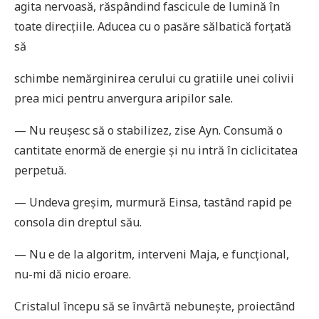
agita nervoasă, răspândind fascicule de lumină în
toate direcţiile. Aducea cu o pasăre sălbatică forţată
să
schimbe nemărginirea cerului cu gratiile unei colivii
prea mici pentru anvergura aripilor sale.
— Nu reușesc să o stabilizez, zise Ayn. Consumă o
cantitate enormă de energie și nu intră în ciclicitatea
perpetuă.
— Undeva greșim, murmură Einsa, tastând rapid pe
consola din dreptul său.
— Nu e de la algoritm, interveni Maja, e funcţional,
nu-mi dă nicio eroare.
Cristalul începu să se învârtă nebunește, proiectând