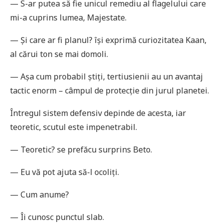
— S-ar putea să fie unicul remediu al flagelului care
mi-a cuprins lumea, Majestate.
— Și care ar fi planul? își exprimă curiozitatea Kaan,
al cărui ton se mai domoli.
— Așa cum probabil știţi, tertiusienii au un avantaj
tactic enorm – câmpul de protecţie din jurul planetei.
Întregul sistem defensiv depinde de acesta, iar
teoretic, scutul este impenetrabil.
— Teoretic? se prefăcu surprins Beto.
— Eu vă pot ajuta să-l ocoliţi.
— Cum anume?
— Îi cunosc punctul slab.