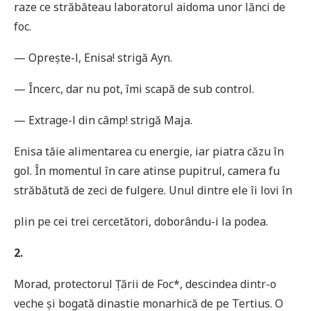
raze ce străbăteau laboratorul aidoma unor lănci de
foc.
— Oprește-l, Enisa! strigă Ayn.
— Încerc, dar nu pot, îmi scapă de sub control.
— Extrage-l din câmp! strigă Maja.
Enisa tăie alimentarea cu energie, iar piatra căzu în
gol. În momentul în care atinse pupitrul, camera fu
străbătută de zeci de fulgere. Unul dintre ele îi lovi în
plin pe cei trei cercetători, doborându-i la podea.
2.
Morad, protectorul Țării de Foc*, descindea dintr-o
veche și bogată dinastie monarhică de pe Tertius. O