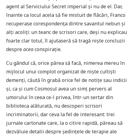
agent al Serviciului Secret imperial și nu de el. Dar,
înainte ca locul acela să fie mistuit de flăcări, Franco
recuperase corespondența dintre savantul nebun și
alți acoliți: un teanc de scrisori care, deși nu explicau
foarte clar totul, îl ajutaseră să tragă niște concluzii
despre
acea
conspirație.
Cu gândul că, orice părea să facă, nimerea mereu în
mijlocul unui complot organizat de niște cultiști
demenți, căută în grabă orice fel de notițe sau indicii
și, ca și cum Cosmosul avea un simț pervers al
umorului în ceea ce-l privea, într-un sertar din
biblioteca alăturată, nu descoperi scrisori
incriminatorii, dar ceva la fel de interesant: trei
jurnale cartonate care, la o citire rapidă, păreau să
dezvăluie detalii despre ședințele de terapie ale