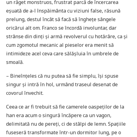
un răget monstruos, frustrat parcă de încercarea
eșuată de a-l înspăimânta cu viziuni false, răsună
prelung, destul încât să facă să înghețe sângele
oricărui alt om. Franco se încordă involuntar, dar
strânse din dinți și armă revolverul cu hotărâre, ca și
cum zgomotul mecanic al pieselor era menit să
intimideze acel ceva care sălășluia în umbrele de
smoală.
– Bineînțeles că nu putea să fie simplu, își spuse
singur și intră în hol, urmând traseul desenat de
covorul învechit.
Ceea ce ar fi trebuit să fie camerele oaspeților de la
han era acum o singură încăpere ca un vagon,
delimitată nu de pereți, ci de stâlpi de lemn. Spațiile
fuseseră transformate într-un dormitor lung, pe o