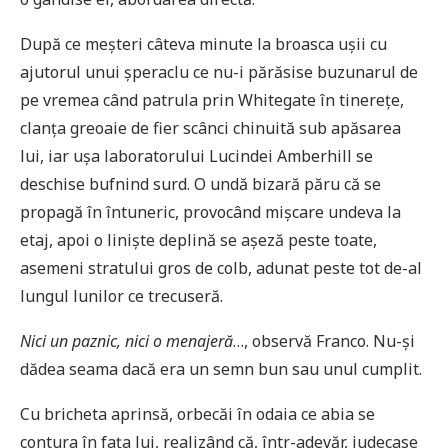
După ce meșteri câteva minute la broasca ușii cu
ajutorul unui șperaclu ce nu-i părăsise buzunarul de
pe vremea când patrula prin Whitegate în tinerețe,
clanța greoaie de fier scânci chinuită sub apăsarea
lui, iar ușa laboratorului Lucindei Amberhill se
deschise bufnind surd. O undă bizară păru că se
propagă în întuneric, provocând mișcare undeva la
etaj, apoi o liniște deplină se așeză peste toate,
asemeni stratului gros de colb, adunat peste tot de-al
lungul lunilor ce trecuseră.
Nici un paznic, nici o menajeră
…, observă Franco. Nu-și
dădea seama dacă era un semn bun sau unul cumplit.
Cu bricheta aprinsă, orbecăi în odaia ce abia se
contura în fața lui, realizând că, într-adevăr, judecase