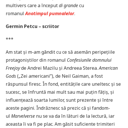
multivers care a început
di grande
cu
romanul
Anotimpul pumnalelor
.
Germin Petcu – scriitor
***
Am stat și m-am gândit cu ce să asemăn peripețiile
protagoniștilor din romanul
Confesiunile domnului
Freejoy
de Andrei Mazilu și Andreea Sterea.
American
Gods
(„Zei americani”), de Neil Gaiman, a fost
răspunsul firesc. În fond, entitățile care uneltesc și se
sucesc, se înfruntă mai mult sau mai puțin fățiș, și
influențează soarta lumilor, sunt prezente și între
aceste pagini. Îndrăznesc să prezic că și fandom-
ul
Marvelverse
nu se va da în lături de la lectură, iar
aceasta îi va fi pe plac. Am găsit suficiente trimiteri