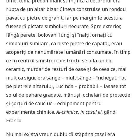
bine, tema predominant științifică a decorului era
ruptă de un altar bizar. Cineva construise un rondou
pavat cu pietre de granit, iar pe marginile acestuia
fuseseră pictate simboluri necurate. Spre exterior,
lângă perete, bolovani lungi și înalți, ornați cu
simboluri similare, ca niște pietre de căpătâi, erau
acoperiți de nenumărate lumânări consumate, în timp
ce în centrul sinistrei construcții se afla un bol
ceramic, murdar de resturi de oase și de ceea ce, mai
mult ca sigur, era sânge – mult sânge – închegat. Tot
pe pietrele altarului, Lucinda – probabil – lăsase tot
soiul de pahare gradate, mănuși, ochelari de protecție
și șorțuri de cauciuc – echipament pentru
experimente chimice.
Al-chimice, în cazul ei
, gândi
Franco.
Nu mai exista vreun dubiu că stăpâna casei era