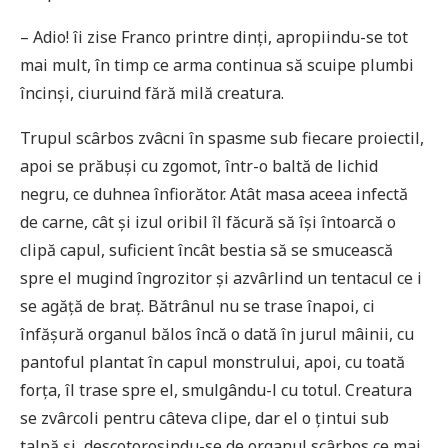
– Adio! îi zise Franco printre dinți, apropiindu-se tot
mai mult, în timp ce arma continua să scuipe plumbi
încinși, ciuruind fără milă creatura.
Trupul scârbos zvâcni în spasme sub fiecare proiectil,
apoi se prăbuși cu zgomot, într-o baltă de lichid
negru, ce duhnea înfiorător. Atât masa aceea infectă
de carne, cât și izul oribil îl făcură să își întoarcă o
clipă capul, suficient încât bestia să se smucească
spre el mugind îngrozitor și azvârlind un tentacul ce i
se agăță de braț. Bătrânul nu se trase înapoi, ci
înfășură organul bălos încă o dată în jurul mâinii, cu
pantoful plantat în capul monstrului, apoi, cu toată
forța, îl trase spre el, smulgându-l cu totul. Creatura
se zvârcoli pentru câteva clipe, dar el o țintui sub
talpă și, descotorosindu-se de organul scârbos ce mai