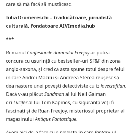
care să mă facă să mustăcesc.
Iulia Dromereschi – traducătoare, jurnalistă
culturală, fondatoare AIVImedia.hub
***
Romanul
Confesiunile domnului Freejoy
ar putea
concura cu ușurință cu bestseller-uri SF&F din zona
anglo-saxonă, și cred că asta spune totul despre felul
în care Andrei Mazilu și Andreea Sterea reușesc să
dea naștere unei povești detectiviste cu iz
lovecraftian
.
Dacă v-au plăcut
Sandman
al lui Neil Gaiman
ori
Lucifer
al lui Tom Kapinos, cu siguranță veți fi
fascinați și de Ruan Freejoy, misteriosul proprietar al
magazinului
Antique Fantastique
.
Avem aici de-a face cu o poveste în care
fantasy
-ul