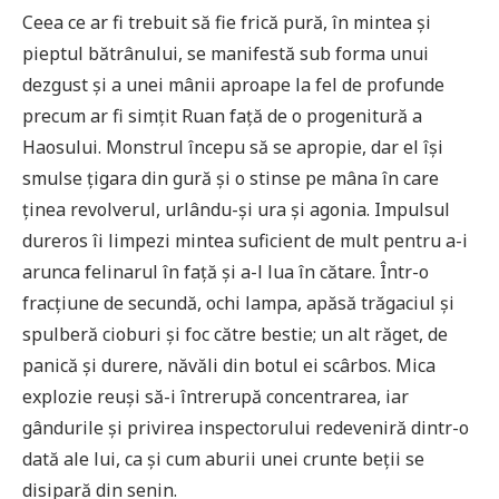
Ceea ce ar fi trebuit să fie frică pură, în mintea și
pieptul bătrânului, se manifestă sub forma unui
dezgust și a unei mânii aproape la fel de profunde
precum ar fi simțit Ruan față de o progenitură a
Haosului. Monstrul începu să se apropie, dar el își
smulse țigara din gură și o stinse pe mâna în care
ținea revolverul, urlându-și ura și agonia. Impulsul
dureros îi limpezi mintea suficient de mult pentru a-i
arunca felinarul în față și a-l lua în cătare. Într-o
fracțiune de secundă, ochi lampa, apăsă trăgaciul și
spulberă cioburi și foc către bestie; un alt răget, de
panică și durere, năvăli din botul ei scârbos. Mica
explozie reuși să-i întrerupă concentrarea, iar
gândurile și privirea inspectorului redeveniră dintr-o
dată ale lui, ca și cum aburii unei crunte beții se
disipară din senin.