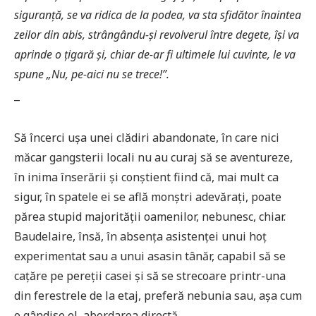
siguranță, se va ridica de la podea, va sta sfidător înaintea
zeilor din abis, strângându-și revolverul între degete, își va
aprinde o țigară și, chiar de-ar fi ultimele lui cuvinte, le va
spune „Nu, pe-aici nu se trece!”.
¯
Să încerci ușa unei clădiri abandonate, în care nici
măcar gangsterii locali nu au curaj să se aventureze,
în inima înserării și conștient fiind că, mai mult ca
sigur, în spatele ei se află monștri adevărați, poate
părea stupid majorității oamenilor, nebunesc, chiar.
Baudelaire, însă, în absența asistenței unui hoț
experimentat sau a unui asasin tânăr, capabil să se
cațăre pe pereții casei și să se strecoare printr-una
din ferestrele de la etaj, preferă nebunia sau, așa cum
o gândise el, abordarea directă.