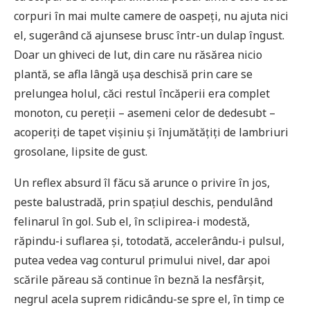
corpuri în mai multe camere de oaspeți, nu ajuta nici
el, sugerând că ajunsese brusc într-un dulap îngust.
Doar un ghiveci de lut, din care nu răsărea nicio
plantă, se afla lângă ușa deschisă prin care se
prelungea holul, căci restul încăperii era complet
monoton, cu pereții – asemeni celor de dedesubt –
acoperiți de tapet vișiniu și înjumătățiți de lambriuri
grosolane, lipsite de gust.
Un reflex absurd îl făcu să arunce o privire în jos,
peste balustradă, prin spațiul deschis, pendulând
felinarul în gol. Sub el, în sclipirea-i modestă,
răpindu-i suflarea și, totodată, accelerându-i pulsul,
putea vedea vag conturul primului nivel, dar apoi
scările păreau să continue în beznă la nesfârșit,
negrul acela suprem ridicându-se spre el, în timp ce