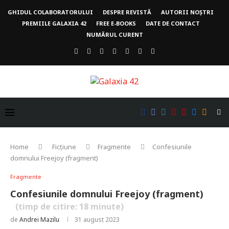
GHIDUL COLABORATORULUI
DESPRE REVISTĂ
AUTORII NOȘTRI
PREMIILE GALAXIA 42
FREE E-BOOKS
DATE DE CONTACT
NUMĂRUL CURENT
Home
Ficțiune
Fragmente
Confesiunile
domnului Freejoy (fragment)
Fragmente
Confesiunile domnului Freejoy (fragment)
(timp de citire:
18
minute)
de
Andrei Mazilu
31 august 2023