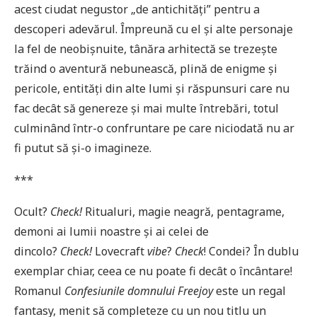
acest ciudat negustor „de antichități” pentru a
descoperi adevărul. Împreună cu el și alte personaje
la fel de neobișnuite, tânăra arhitectă se trezește
trăind o aventură nebunească, plină de enigme și
pericole, entități din alte lumi și răspunsuri care nu
fac decât să genereze și mai multe întrebări, totul
culminând într-o confruntare pe care niciodată nu ar
fi putut să și-o imagineze.
***
Ocult?
Check!
Ritualuri, magie neagră, pentagrame,
demoni ai lumii noastre și ai celei de
dincolo?
Check!
Lovecraft
vibe
?
Check
! Condei? În dublu
exemplar chiar, ceea ce nu poate fi decât o încântare!
Romanul
Confesiunile domnului Freejoy
este un regal
fantasy, menit să completeze cu un nou titlu un