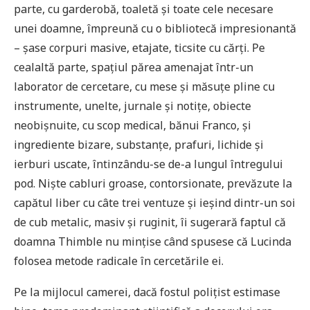
parte, cu garderobă, toaletă și toate cele necesare
unei doamne, împreună cu o bibliotecă impresionantă
– șase corpuri masive, etajate, ticsite cu cărți. Pe
cealaltă parte, spațiul părea amenajat într-un
laborator de cercetare, cu mese și măsuțe pline cu
instrumente, unelte, jurnale și notițe, obiecte
neobișnuite, cu scop medical, bănui Franco, și
ingrediente bizare, substanțe, prafuri, lichide și
ierburi uscate, întinzându-se de-a lungul întregului
pod. Niște cabluri groase, contorsionate, prevăzute la
capătul liber cu câte trei ventuze și ieșind dintr-un soi
de cub metalic, masiv și ruginit, îi sugerară faptul că
doamna Thimble nu mințise când spusese că Lucinda
folosea metode radicale în cercetările ei.
Pe la mijlocul camerei, dacă fostul polițist estimase