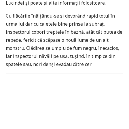
Lucindei și poate și alte informații folositoare.
Cu flăcările înălțându-se și devorând rapid totul în
urma lui dar cu caietele bine prinse la subraț,
inspectorul coborî treptele în beznă, atât cât putea de
repede, fericit că scăpase o nouă lume de un alt
monstru. Clădirea se umplu de fum negru, înecăcios,
iar inspectorul năvăli pe ușă, tușind, în timp ce din
spatele său, nori denși evadau către cer.