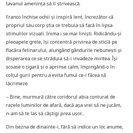
tavanul amenința să îl strivească.
Franco închise ochii și inspiră lent, încrezător că
propriul său corp știa ce trebuia să facă în lipsa
stimulilor vizuali. Inima i se mai liniști. Ridicându-și
pleoapele grele, își concentră privirea de sticlă pe
flacăra felinarului, alungând gândurile nebunești și
disperarea ce se străduia să-i invadeze mintea. Își
scoase o țigară și o aprinse calm, împingând-o în
colțul gurii pentru a evita fumul ce-l făcea să
lăcrimeze.
– Bine, murmură către coridorul abia conturat de
razele luminilor de afară, dacă așa vrei să ne jucăm,
n-am să te las să câștigi prea ușor…
Din bezna de dinainte-i, fără să indice un loc anume,