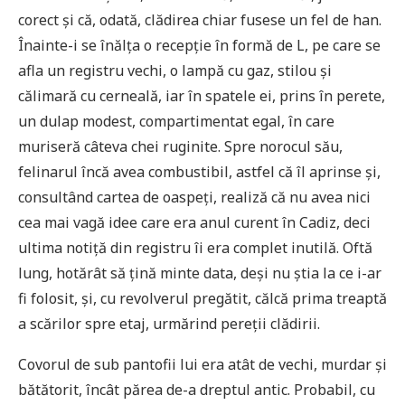
corect și că, odată, clădirea chiar fusese un fel de han.
Înainte-i se înălța o recepție în formă de L, pe care se
afla un registru vechi, o lampă cu gaz, stilou și
călimară cu cerneală, iar în spatele ei, prins în perete,
un dulap modest, compartimentat egal, în care
muriseră câteva chei ruginite. Spre norocul său,
felinarul încă avea combustibil, astfel că îl aprinse și,
consultând cartea de oaspeți, realiză că nu avea nici
cea mai vagă idee care era anul curent în Cadiz, deci
ultima notiță din registru îi era complet inutilă. Oftă
lung, hotărât să țină minte data, deși nu știa la ce i-ar
fi folosit, și, cu revolverul pregătit, călcă prima treaptă
a scărilor spre etaj, urmărind pereții clădirii.
Covorul de sub pantofii lui era atât de vechi, murdar și
bătătorit, încât părea de-a dreptul antic. Probabil, cu