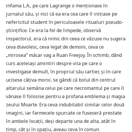
infama L.A., pe care Lagrange o menționase în
jurnalul său, și nici că ea era cea care îl inițiase pe
nefericitul student în periculoasele ritualuri pseudo-
științifice. Ce era la fel de limpede, observă
inspectorul, era că nimic din ceea ce văzuse nu sugera
ceva diavolesc, ceva legat de demoni, ceva ce
„mirosea” măcar vag a Ruan Freejoy. În schimb, dând
curs aceleiași amintiri despre vila pe care o
investigase demult, în propriul său cartier, și în care
ucisese câțiva moroi, se gândi că bolul din centrul
altarului semăna celui pe care necromantul pe care îl
vânase îl folosise pentru a profana emblema și magia
zeului Moarte. Era ceva indubitabil similar celor două
imagini, iar farmecele spurcate ce fuseseră prestate
în ambele locații, deși departe una de alta, atât în
timp, cât și în spațiu, aveau ceva în comun.