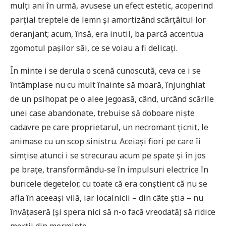
mulți ani în urmă, avusese un efect estetic, acoperind
parțial treptele de lemn și amortizând scârțâitul lor
deranjant; acum, însă, era inutil, ba parcă accentua
zgomotul pașilor săi, ce se voiau a fi delicați.
În minte i se derula o scenă cunoscută, ceva ce i se
întâmplase nu cu mult înainte să moară, înjunghiat
de un psihopat pe o alee jegoasă, când, urcând scările
unei case abandonate, trebuise să doboare niște
cadavre pe care proprietarul, un necromant țicnit, le
animase cu un scop sinistru. Aceiași fiori pe care îi
simțise atunci i se strecurau acum pe spate și în jos
pe brațe, transformându-se în impulsuri electrice în
buricele degetelor, cu toate că era conștient că nu se
afla în aceeași vilă, iar localnicii – din câte știa – nu
învățaseră (și spera nici să n-o facă vreodată) să ridice