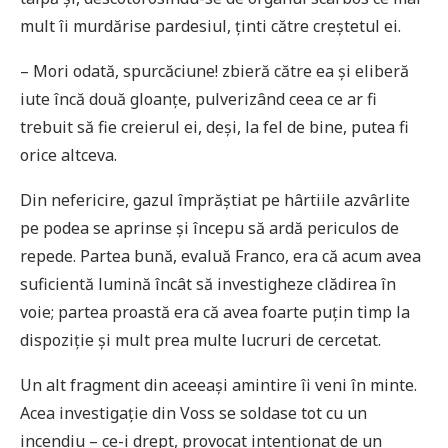
mult îi murdărise pardesiul, ținti către creștetul ei.
– Mori odată, spurcăciune! zbieră către ea și eliberă
iute încă două gloanțe, pulverizând ceea ce ar fi
trebuit să fie creierul ei, deși, la fel de bine, putea fi
orice altceva.
Din nefericire, gazul împrăștiat pe hârtiile azvârlite
pe podea se aprinse și începu să ardă periculos de
repede. Partea bună, evaluă Franco, era că acum avea
suficientă lumină încât să investigheze clădirea în
voie; partea proastă era că avea foarte puțin timp la
dispoziție și mult prea multe lucruri de cercetat.
Un alt fragment din aceeași amintire îi veni în minte.
Acea investigație din Voss se soldase tot cu un
incendiu – ce-i drept, provocat intenționat de un