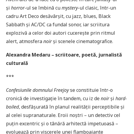
și
horror
-ul se îmbină cu
mystery
-ul clasic, într-un
cadru Art Deco desăvârșit, cu jazz, blues, Black
Sabbath și AC/DC ca fundal sonor, iar scriitura
explozivă a celor doi autori cucerește prin ritmul
alert, atmosfera
noir
și scenele cinematografice.
Alexandra Medaru – scriitoare, poetă, jurnalistă
culturală
***
Confesiunile domnului Freejoy
se constituie într-o
cronică de investigație în tandem, cu iz de
noir
și
hard-
boiled
, desfășurată în planul realității perceptibile și
al celei supranaturale. Eroii noștri – un detectiv cel
puțin excentric și o tânără arhitectă impetuoasă –
evoluează prin viscerele unei flamboaiante