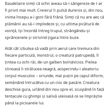
Baudelaire simți că ochii aveau să-i sângereze de l-ar
fi privit mai mult. Creierul îi pulsă dureros și, din nou,
inima începu a-i goni fără frână. Simți că nu are aer, că
plămânii au să-i implodeze și, cu ultima picătură de
voință, își încordă întreg trupul, strângându-și
sprâncenele și strivind țigara între buze.
Atât cât izbutea să vadă prin aerul care tremura din
fiecare particulă, monstrul, o creatură patrupedă, îl
țintea cu ochi răi, de-un galben bolnăvicios. Pielea
slinoasă îi strălucea neagră, acoperindu-i aleatoriu
corpul musculos – oriunde, mai puțin pe capul diform,
semănând întrucâtva cu un cioc de pasăre. Creatura
deschise gura, urlând din nou spre el, scuipând în față
tentacule cu ghimpi și salivă uleioasă ce se împrăștie
până la picioarele lui.