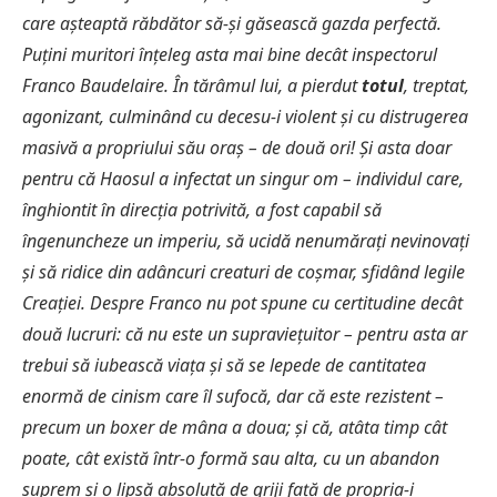
care așteaptă răbdător să-și găsească gazda perfectă.
Puțini muritori înțeleg asta mai bine decât inspectorul
Franco Baudelaire. În tărâmul lui, a pierdut
totul
, treptat,
agonizant, culminând cu decesu-i violent și cu distrugerea
masivă a propriului său oraș – de două ori! Și asta doar
pentru că Haosul a infectat un singur om – individul care,
înghiontit în direcția potrivită, a fost capabil să
îngenuncheze un imperiu, să ucidă nenumărați nevinovați
și să ridice din adâncuri creaturi de coșmar, sfidând legile
Creației. Despre Franco nu pot spune cu certitudine decât
două lucruri: că nu este un supraviețuitor – pentru asta ar
trebui să iubească viața și să se lepede de cantitatea
enormă de cinism care îl sufocă, dar că este rezistent –
precum un boxer de mâna a doua; și că, atâta timp cât
poate, cât există într-o formă sau alta, cu un abandon
suprem și o lipsă absolută de griji față de propria-i