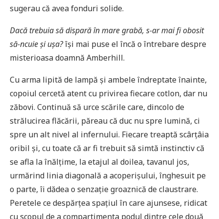
sugerau că avea fonduri solide.
Dacă trebuia să dispară în mare grabă, s-ar mai fi obosit
să-ncuie și ușa?
își mai puse el încă o întrebare despre
misterioasa doamnă Amberhill.
Cu arma lipită de lampă și ambele îndreptate înainte,
copoiul cercetă atent cu privirea fiecare cotlon, dar nu
zăbovi. Continuă să urce scările care, dincolo de
strălucirea flăcării, păreau că duc nu spre lumină, ci
spre un alt nivel al infernului. Fiecare treaptă scârțâia
oribil și, cu toate că ar fi trebuit să simtă instinctiv că
se afla la înălțime, la etajul al doilea, tavanul jos,
urmărind linia diagonală a acoperișului, înghesuit pe
o parte, îi dădea o senzație groaznică de claustrare.
Peretele ce despărțea spațiul în care ajunsese, ridicat
cu scopul de a compartimenta podul dintre cele două