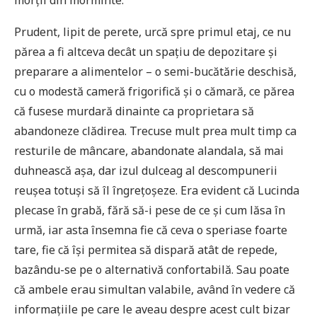
morții din morminte.
Prudent, lipit de perete, urcă spre primul etaj, ce nu
părea a fi altceva decât un spațiu de depozitare și
preparare a alimentelor – o semi-bucătărie deschisă,
cu o modestă cameră frigorifică și o cămară, ce părea
că fusese murdară dinainte ca proprietara să
abandoneze clădirea. Trecuse mult prea mult timp ca
resturile de mâncare, abandonate alandala, să mai
duhnească așa, dar izul dulceag al descompunerii
reușea totuși să îl îngrețoșeze. Era evident că Lucinda
plecase în grabă, fără să-i pese de ce și cum lăsa în
urmă, iar asta însemna fie că ceva o speriase foarte
tare, fie că își permitea să dispară atât de repede,
bazându-se pe o alternativă confortabilă. Sau poate
că ambele erau simultan valabile, având în vedere că
informațiile pe care le aveau despre acest cult bizar