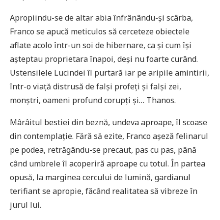
Apropiindu-se de altar abia înfrânându-și scârba,
Franco se apucă meticulos să cerceteze obiectele
aflate acolo într-un soi de hibernare, ca și cum își
așteptau proprietara înapoi, deși nu foarte curând.
Ustensilele Lucindei îl purtară iar pe aripile amintirii,
într-o viață distrusă de falși profeți și falși zei,
monștri, oameni profund corupți și… Thanos.
Mârâitul bestiei din beznă, undeva aproape, îl scoase
din contemplație. Fără să ezite, Franco așeză felinarul
pe podea, retrăgându-se precaut, pas cu pas, până
când umbrele îl acoperiră aproape cu totul. În partea
opusă, la marginea cercului de lumină, gardianul
terifiant se apropie, făcând realitatea să vibreze în
jurul lui.