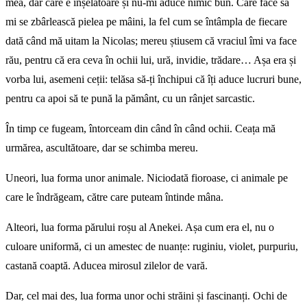
mea, dar care e înșelătoare și nu-mi aduce nimic bun. Care face să
mi se zbârlească pielea pe mâini, la fel cum se întâmpla de fiecare
dată când mă uitam la Nicolas
;
mereu știusem că vraciul îmi va face
rău, pentru că era ceva în ochii lui, ură, invidie, trădare… Așa era și
vorba lui, asemeni ceții
: te
lăsa să-ți închipui că îți aduce lucruri bune,
pentru ca apoi să te pună la pământ, cu un rânjet sarcastic.
În timp ce fugeam, întorceam din când în când ochii. Ceața mă
urmărea, ascultătoare, dar se schimba mereu.
Uneori, lua forma unor animale. Niciodată fioroase, ci animale pe
care le îndrăgeam, către care puteam întinde mâna.
Alteori, lua forma părului roșu al Anekei. Așa cum era el, nu o
culoare uniformă, ci un amestec de nuanțe
:
ruginiu, violet, purpuriu,
castană coaptă. Aducea mirosul zilelor de vară.
Dar, cel mai des, lua forma unor ochi străini și fascinanți. Ochi de