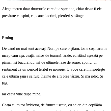
Alege mereu doar drumurile care duc spre tine, chiar de-ar fi ele
presărate cu spini, capcane, lacrimi, pierderi și sânge.
Prolog
De când nu mai sunt aceeași Nori pe care o știam, toate coșmarurile
încep cam așa
:
ceață, miros de toamnă târzie, eu stând așezată pe
pământ și bucurându-mă de ultimele raze de soare, apoi… un
sentiment că un pericol teribil se apropie. O voce care îmi șoptește
că e ultima șansă să fug, înainte de a fi prea târziu. Și mă ridic. Și
fug.
Iar ceața vine după mine.
Ceața cu miros îmbietor, de frunze uscate, cu adieri din copilăria