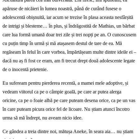
apăruse de nicăieri în lumea noastră, până de curând fusese o
adolescentă obișnuită, iar acum se trezise în plasa aceasta nesfârșită
de intrigi și blesteme… în plus, și îndrăgostită de Mathias, un bărbat
care lua formă umană doar trei zile și trei nopți pe an. O cunoscusem
cu puțin timp în urmă și mă atașasem destul de tare de ea. Mă
regăseam în felul în care vorbea, împărtășeam multe dintre ideile ei –
dacă nu aș fi fost ce eram, am fi trecut drept două adolescente legate
de o inocentă prietenie.
Eu sufeream pentru pierderea recentă, a mamei mele adoptive, și
vedeam viitorul ca pe o câmpie goală, pe care ar putea alerga
oricine, ca pe o foaie albă pe care puteam desena orice, ca pe un vas
în care puteam picura orice fel de licoare. Nu știam atunci încotro
urma să mă îndrept, nu aveam nicio idee.
Ce gândea a treia dintre noi, mătușa Aneke, în seara aia… nu știam