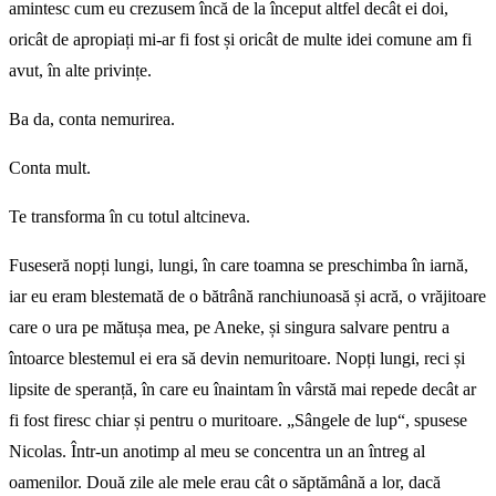
amintesc cum eu crezusem încă de la început altfel decât ei doi,
oricât de apropiați mi-ar fi fost și oricât de multe idei comune am fi
avut, în alte privințe.
Ba da, conta nemurirea.
Conta mult.
Te transforma în cu totul altcineva.
Fuseseră nopți lungi, lungi, în care toamna se preschimba în iarnă,
iar eu eram blestemată de o bătrână ranchiunoasă și acră, o vrăjitoare
care o ura pe mătușa mea, pe Aneke, și singura salvare pentru a
întoarce blestemul ei era să devin nemuritoare. Nopți lungi, reci și
lipsite de speranță, în care eu înaintam în vârstă mai repede decât ar
fi fost firesc chiar și pentru o muritoare. „Sângele de lup“, spusese
Nicolas. Într-un anotimp al meu se concentra un an întreg al
oamenilor. Două zile ale mele erau cât o săptămână a lor, dacă