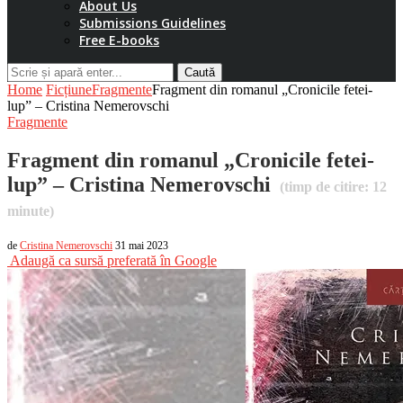
About Us
Submissions Guidelines
Free E-books
Caută
Home
Ficțiune
Fragmente
Fragment din romanul „Cronicile fetei-
lup” – Cristina Nemerovschi
Fragmente
Fragment din romanul „Cronicile fetei-
lup” – Cristina Nemerovschi
(timp de citire:
12
minute)
de
Cristina Nemerovschi
31 mai 2023
Adaugă ca sursă preferată în Google