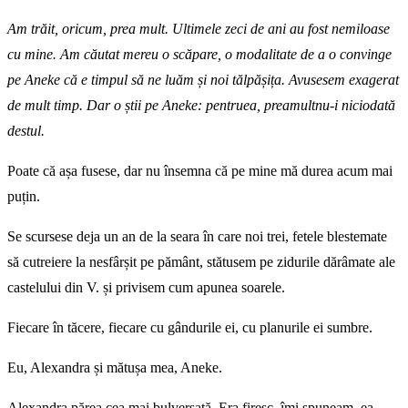
Am trăit, oricum, prea mult. Ultimele zeci de ani au fost nemiloase
cu mine. Am căutat mereu o scăpare, o modalitate de a o convinge
pe Aneke că e timpul să ne luăm și noi tălpășița. Avusesem exagerat
de mult timp. Dar o știi pe Aneke
: pentruea, preamult
nu-i niciodată
destul.
Poate că așa fusese, dar nu însemna că pe mine mă durea acum mai
puțin.
Se scursese deja un an de la seara în care noi trei, fetele blestemate
să cutreiere la nesfârșit pe pământ, stătusem pe zidurile dărâmate ale
castelului din V. și privisem cum apunea soarele.
Fiecare în tăcere, fiecare cu gândurile ei, cu planurile ei sumbre.
Eu, Alexandra și mătușa mea, Aneke.
Alexandra părea cea mai bulversată. Era firesc, îmi spuneam, ea