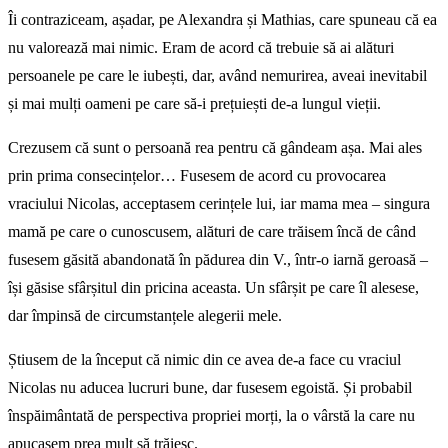
Îi contraziceam, așadar, pe Alexandra și Mathias, care spuneau că ea
nu valorează mai nimic. Eram de acord că trebuie să ai alături
persoanele pe care le iubești, dar, având nemurirea, aveai inevitabil
și mai mulți oameni pe care să-i prețuiești de-a lungul vieții.
Crezusem că sunt o persoană rea pentru că gândeam așa. Mai ales
prin prima consecințelor… Fusesem de acord cu provocarea
vraciului Nicolas, acceptasem cerințele lui, iar mama mea – singura
mamă pe care o cunoscusem, alături de care trăisem încă de când
fusesem găsită abandonată în pădurea din V., într-o iarnă geroasă –
își găsise sfârșitul din pricina aceasta. Un sfârșit pe care îl alesese,
dar împinsă de circumstanțele alegerii mele.
Știusem de la început că nimic din ce avea de-a face cu vraciul
Nicolas nu aducea lucruri bune, dar fusesem egoistă. Și probabil
înspăimântată de perspectiva propriei morți, la o vârstă la care nu
apucasem prea mult să trăiesc.