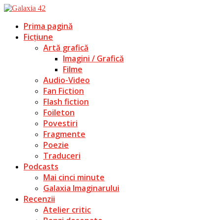
Prima pagină
Ficțiune
Artă grafică
Imagini / Grafică
Filme
Audio-Video
Fan Fiction
Flash fiction
Foileton
Povestiri
Fragmente
Poezie
Traduceri
Podcasts
Mai cinci minute
Galaxia Imaginarului
Recenzii
Atelier critic