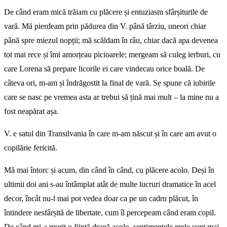
De când eram mică trăiam cu plăcere și entuziasm sfârșiturile de
vară. Mă pierdeam prin pădurea din V. până târziu, uneori chiar
până spre miezul nopții
;
mă scăldam în râu, chiar dacă apa devenea
tot mai rece și îmi amorțeau picioarele
;
mergeam să culeg ierburi, cu
care Lorena să prepare licorile ei care vindecau orice boală. De
câteva ori, m-am și îndrăgostit la final de vară. Se spune că iubirile
care se nasc pe vremea asta ar trebui să țină mai mult – la mine nu a
fost neapărat așa.
V. e satul din Transilvania în care m-am născut și în care am avut o
copilărie fericită.
Mă mai întorc și acum, din când în când, cu plăcere acolo. Deși în
ultimii doi ani s-au întâmplat atât de multe lucruri dramatice în acel
decor, încât nu-l mai pot vedea doar ca pe un cadru plăcut, în
întindere nesfârșită de libertate, cum îl percepeam când eram copil.
De când mi-a murit o ființă dragă acolo, sentimentele mele sunt mai