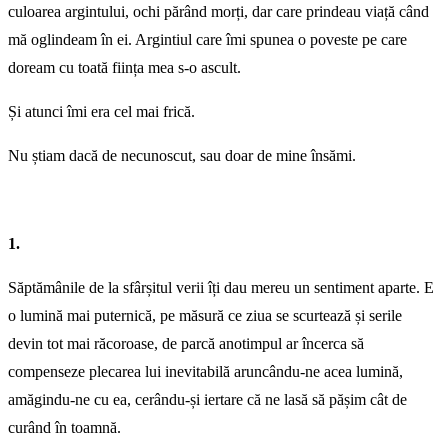
culoarea argintului, ochi părând morți, dar care prindeau viață când
mă oglindeam în ei. Argintiul care îmi spunea o poveste pe care
doream cu toată ființa mea s-o ascult.
Și atunci îmi era cel mai frică.
Nu știam dacă de necunoscut, sau doar de mine însămi.
1.
Săptămânile de la sfârșitul verii îți dau mereu un sentiment aparte. E
o lumină mai puternică, pe măsură ce ziua se scurtează și serile
devin tot mai răcoroase, de parcă anotimpul ar încerca să
compenseze plecarea lui inevitabilă aruncându-ne acea lumină,
amăgindu-ne cu ea, cerându-și iertare că ne lasă să pășim cât de
curând în toamnă.