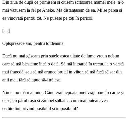
Din ziua de după ce primisem și citisem scrisoarea mamei mele, n-o
mai văzusem la fel pe Aneke. Mă distanțasem de ea. Mi se părea și
ea vinovată pentru tot. Ne pusese pe toți în pericol.
[…]
Optsprezece ani, pentru totdeauna.
Dacă nu mai găseam prin satele astea uitate de lume vreun nebun
care să mă blesteme încă o dată. Să mă întoarcă în trecut, la o vârstă
mai fragedă, sau să mă arunce brutal în viitor, să mă facă să sar din
anii mei, fără să apuc să-i trăiesc.
Nimic nu mă mai mira. Când erai nepoata unei vrăjitoare în carne și
oase, cu părul roșu și zâmbet sălbatic, cum mai puteai avea
certitudini privind posibilul și imposibilul?