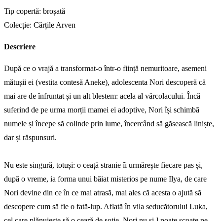
Tip copertă: broșată
Colecție: Cărțile Arven
Descriere
După ce o vrajă a transformat-o într-o ființă nemuritoare, asemeni
mătușii ei (vestita contesă Aneke), adolescenta Nori descoperă că
mai are de înfruntat și un alt blestem: acela al vârcolacului. Încă
suferind de pe urma morții mamei ei adoptive, Nori își schimbă
numele și începe să colinde prin lume, încercând să găsească liniște,
dar și răspunsuri.
Nu este singură, totuși: o ceață stranie îi urmărește fiecare pas și,
după o vreme, ia forma unui băiat misterios pe nume Ilya, de care
Nori devine din ce în ce mai atrasă, mai ales că acesta o ajută să
descopere cum să fie o fată-lup. Aflată în vila seducătorului Luka,
cel care plănuiește să o ceară de soție, Nori nu și-l poate scoate pe