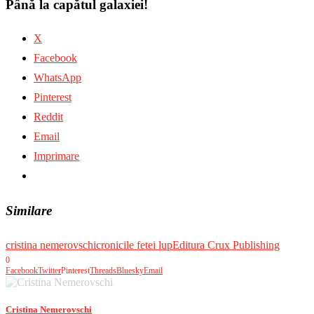
Până la capătul galaxiei!
X
Facebook
WhatsApp
Pinterest
Reddit
Email
Imprimare
Similare
cristina nemerovschi
cronicile fetei lup
Editura Crux Publishing
0
Facebook
Twitter
Pinterest
Threads
Bluesky
Email
Cristina Nemerovschi