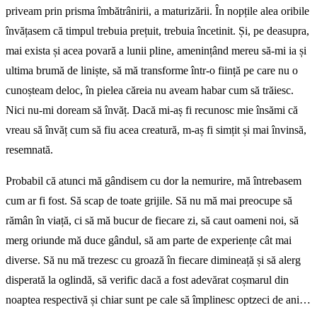
priveam prin prisma îmbătrânirii, a maturizării. În nopțile alea oribile
învățasem că timpul trebuia prețuit, trebuia încetinit. Și, pe deasupra,
mai exista și acea povară a lunii pline, amenințând mereu să-mi ia și
ultima brumă de liniște, să mă transforme într-o ființă pe care nu o
cunoșteam deloc, în pielea căreia nu aveam habar cum să trăiesc.
Nici nu-mi doream să învăț. Dacă mi-aș fi recunosc mie însămi că
vreau să învăț cum să fiu acea creatură, m-aș fi simțit și mai învinsă,
resemnată.
Probabil că atunci mă gândisem cu dor la nemurire, mă întrebasem
cum ar fi fost. Să scap de toate grijile. Să nu mă mai preocupe să
rămân în viață, ci să mă bucur de fiecare zi, să caut oameni noi, să
merg oriunde mă duce gândul, să am parte de experiențe cât mai
diverse. Să nu mă trezesc cu groază în fiecare dimineață și să alerg
disperată la oglindă, să verific dacă a fost adevărat coșmarul din
noaptea respectivă și chiar sunt pe cale să împlinesc optzeci de ani…