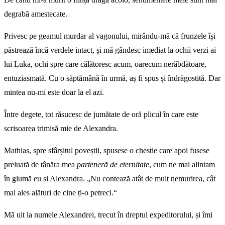
degrabă amestecate.
Privesc pe geamul murdar al vagonului, mirându-mă că frunzele își
păstrează încă verdele intact, și mă gândesc imediat la ochii verzi ai
lui Luka, ochi spre care călătoresc acum, oarecum nerăbdătoare,
entuziasmată. Cu o săptămână în urmă, aș fi spus și îndrăgostită. Dar
mintea nu-mi este doar la el azi.
Între degete, tot răsucesc de jumătate de oră plicul în care este
scrisoarea trimisă mie de Alexandra.
Mathias, spre sfârșitul poveștii, spusese o chestie care apoi fusese
preluată de tânăra mea
parteneră de eternitate
, cum ne mai alintam
în glumă eu și Alexandra. „Nu contează atât de mult nemurirea, cât
mai ales alături de cine ți-o petreci.“
Mă uit la numele Alexandrei, trecut în dreptul expeditorului, și îmi