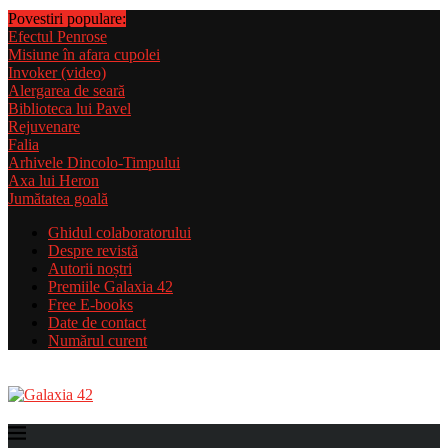
Povestiri populare:
Efectul Penrose
Misiune în afara cupolei
Invoker (video)
Alergarea de seară
Biblioteca lui Pavel
Rejuvenare
Falia
Arhivele Dincolo-Timpului
Axa lui Heron
Jumătatea goală
Ghidul colaboratorului
Despre revistă
Autorii noștri
Premiile Galaxia 42
Free E-books
Date de contact
Numărul curent