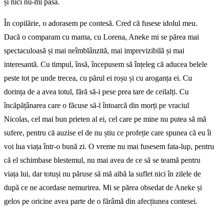
și nici nu-mi păsa.
În copilărie, o adorasem pe contesă. Cred că fusese idolul meu.
Dacă o comparam cu mama, cu Lorena, Aneke mi se părea mai
spectaculoasă și mai neîmblânzită, mai imprevizibilă și mai
interesantă. Cu timpul, însă, începusem să înțeleg că aducea belele
peste tot pe unde trecea, cu părul ei roșu și cu aroganța ei. Cu
dorința de a avea totul, fără să-i pese prea tare de ceilalți. Cu
încăpățânarea care o făcuse să-l întoarcă din morți pe vraciul
Nicolas, cel mai bun prieten al ei, cel care pe mine nu putea să mă
sufere, pentru că auzise el de nu știu ce profeție care spunea că eu îi
voi lua viața într-o bună zi. O vreme nu mai fusesem fata-lup, pentru
că el schimbase blestemul, nu mai avea de ce să se teamă pentru
viața lui, dar totuși nu păruse să mă aibă la suflet nici în zilele de
după ce ne acordase nemurirea. Mi se părea obsedat de Aneke și
gelos pe oricine avea parte de o fărâmă din afecțiunea contesei.