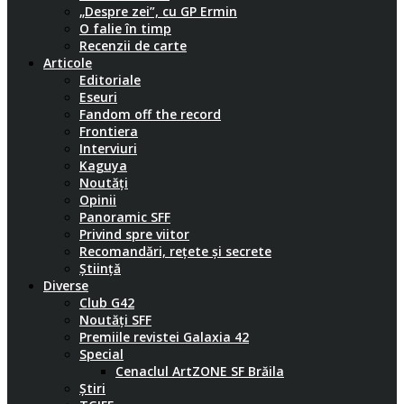
„Despre zei”, cu GP Ermin
O falie în timp
Recenzii de carte
Articole
Editoriale
Eseuri
Fandom off the record
Frontiera
Interviuri
Kaguya
Noutăți
Opinii
Panoramic SFF
Privind spre viitor
Recomandări, rețete și secrete
Știință
Diverse
Club G42
Noutăți SFF
Premiile revistei Galaxia 42
Special
Cenaclul ArtZONE SF Brăila
Știri