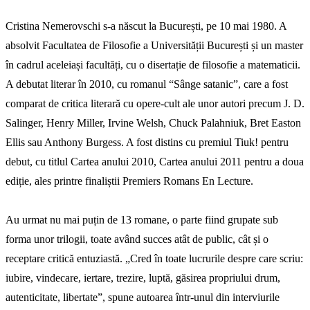
Cristina Nemerovschi s-a născut la București, pe 10 mai 1980. A
absolvit Facultatea de Filosofie a Universității București și un master
în cadrul aceleiași facultăți, cu o disertație de filosofie a matematicii.
A debutat literar în 2010, cu romanul “Sânge satanic”, care a fost
comparat de critica literară cu opere-cult ale unor autori precum J. D.
Salinger, Henry Miller, Irvine Welsh, Chuck Palahniuk, Bret Easton
Ellis sau Anthony Burgess. A fost distins cu premiul Tiuk! pentru
debut, cu titlul Cartea anului 2010, Cartea anului 2011 pentru a doua
ediție, ales printre finaliștii Premiers Romans En Lecture.
Au urmat nu mai puțin de 13 romane, o parte fiind grupate sub
forma unor trilogii, toate având succes atât de public, cât și o
receptare critică entuziastă. „Cred în toate lucrurile despre care scriu:
iubire, vindecare, iertare, trezire, luptă, găsirea propriului drum,
autenticitate, libertate”, spune autoarea într-unul din interviurile