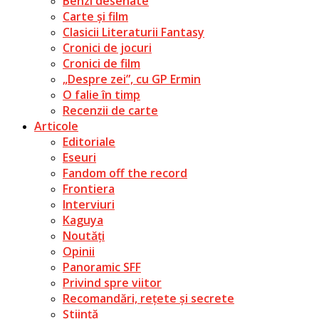
Benzi desenate
Carte și film
Clasicii Literaturii Fantasy
Cronici de jocuri
Cronici de film
„Despre zei”, cu GP Ermin
O falie în timp
Recenzii de carte
Articole
Editoriale
Eseuri
Fandom off the record
Frontiera
Interviuri
Kaguya
Noutăți
Opinii
Panoramic SFF
Privind spre viitor
Recomandări, rețete și secrete
Știință