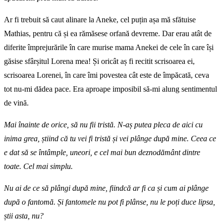
Ar fi trebuit să caut alinare la Aneke, cel puțin așa mă sfătuise
Mathias, pentru că și ea rămăsese orfană devreme. Dar erau atât de
diferite împrejurările în care murise mama Anekei de cele în care își
găsise sfârșitul Lorena mea! Și oricât aș fi recitit scrisoarea ei,
scrisoarea Lorenei, în care îmi povestea cât este de împăcată, ceva
tot nu-mi dădea pace. Era aproape imposibil să-mi alung sentimentul
de vină.
Mai înainte de orice, să nu fii tristă. N-aș putea pleca de aici cu
inima grea, știind că tu vei fi tristă și vei plânge după mine. Ceea ce
e dat să se întâmple, uneori, e cel mai bun deznodământ dintre
toate. Cel mai simplu.
Nu ai de ce să plângi după mine, fiindcă ar fi ca și cum ai plânge
după o fantomă. Și fantomele nu pot fi plânse, nu le poți duce lipsa,
știi asta, nu?