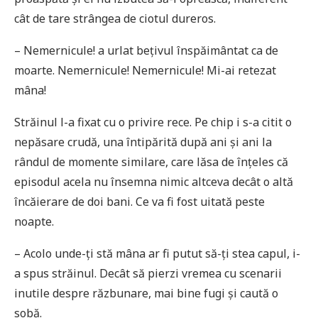
cât de tare strângea de ciotul dureros.
– Nemernicule! a urlat bețivul înspăimântat ca de
moarte. Nemernicule! Nemernicule! Mi-ai retezat
mâna!
Străinul l-a fixat cu o privire rece. Pe chip i s-a citit o
nepăsare crudă, una întipărită după ani și ani la
rândul de momente similare, care lăsa de înțeles că
episodul acela nu însemna nimic altceva decât o altă
încăierare de doi bani. Ce va fi fost uitată peste
noapte.
– Acolo unde-ți stă mâna ar fi putut să-ți stea capul, i-
a spus străinul. Decât să pierzi vremea cu scenarii
inutile despre răzbunare, mai bine fugi și caută o
sobă.