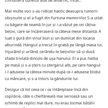
chinuiseră sufletul atât de amarnic, încât…
Mai multe voci s-au ridicat haotic deasupra rumorii
obișnuite și el a fugit din furtuna memoriilor. S-a uitat
cu băgare de seamă în jur și i-a văzut pe cei câțiva
bețivi, care se încăieraseră la câteva mese distanță. A
luat o gură din vinul bun și un dumicat din tocana
aburindă. Hangiul a trecut în grabă pe lângă masa lui,
înjurând și urlând, cerându-le bețivilor să-și ducă
sfada trivială dincolo de ușa hanului. El a pus halba
pe masă și s-a șters cu ștergarul alb, pe care hangiul
i-l adusese la câteva minute după ce-i adusese blidul
cu mâncare, și s-a întors la gândurile lui.
Desigur că tot ceea ce i se întâmplase încă din
copilărie, câte o chelfăneală mai serioasă sau un
schimb de replici mai dure, nu erau tocmai bătălii