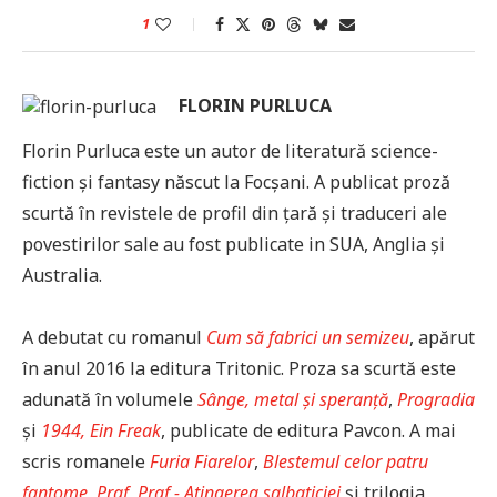
1
FLORIN PURLUCA
Florin Purluca este un autor de literatură science-
fiction și fantasy născut la Focșani. A publicat proză
scurtă în revistele de profil din țară și traduceri ale
povestirilor sale au fost publicate in SUA, Anglia și
Australia.
A debutat cu romanul
Cum să fabrici un semizeu
, apărut
în anul 2016 la editura Tritonic. Proza sa scurtă este
adunată în volumele
Sânge, metal și speranță
,
Progradia
și
1944, Ein Freak
, publicate de editura Pavcon. A mai
scris romanele
Furia Fiarelor
,
Blestemul celor patru
fantome
,
Praf
,
Praf - Atingerea salbaticiei
și trilogia