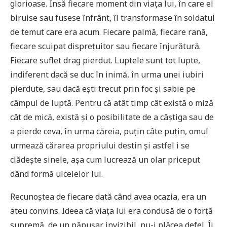
glorioase. Însă fiecare moment din viața lui, în care el
biruise sau fusese înfrânt, îl transformase în soldatul
de temut care era acum. Fiecare palmă, fiecare rană,
fiecare scuipat disprețuitor sau fiecare înjurătură.
Fiecare suflet drag pierdut. Luptele sunt tot lupte,
indiferent dacă se duc în inimă, în urma unei iubiri
pierdute, sau dacă ești trecut prin foc și sabie pe
câmpul de luptă. Pentru că atât timp cât există o miză
cât de mică, există și o posibilitate de a câștiga sau de
a pierde ceva, în urma căreia, puțin câte puțin, omul
urmează cărarea propriului destin și astfel i se
clădește sinele, așa cum lucrează un olar priceput
dând formă ulcelelor lui.
Recunoștea de fiecare dată când avea ocazia, era un
ateu convins. Ideea că viața lui era condusă de o forță
supremă, de un păpușar invizibil, nu-i plăcea defel. Îi