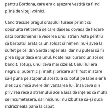
pentru Bordona, care era o așezare vestită ca fiind
plină de viteji voinici.
Când trecuse pragul orașului fusese primit cu
obișnuita reticență de care dădeau dovadă de fiecare
dată bordonienii la vederea unui străin. Asta pentru
că bărbatul arăta ca un soldat și nimeni nu-i avea la
suflet pe cei din Garda Imperială, dar nu puteai să fii
prea sigur dacă era unul. Poate mai curând un soi de
bandit. Totuși, unul ceva mai cizelat. Calul lui era
negru și puternic și înalt și oricare ar fi fost în stare
să-l pună pe stăpânul acestuia cu botul pe labe s-ar fi
ales cu o mică avere din vânzarea lui. Însă ceva din
privirea rece a străinului acela lăsa de înțeles că mulți
se încumetaseră, dar niciunul nu izbutise să-și ducă
îndrăzneala până la capăt.