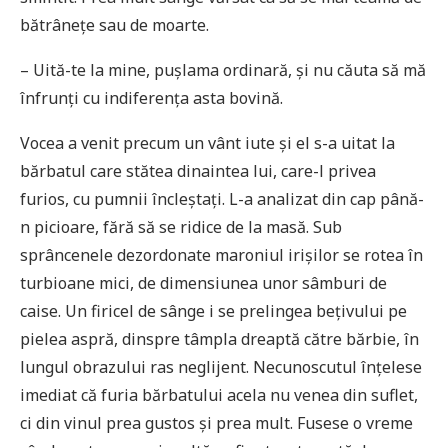
bătrânețe sau de moarte.
– Uită-te la mine, pușlama ordinară, și nu căuta să mă
înfrunți cu indiferența asta bovină.
Vocea a venit precum un vânt iute și el s-a uitat la
bărbatul care stătea dinaintea lui, care-l privea
furios, cu pumnii încleștați. L-a analizat din cap până-
n picioare, fără să se ridice de la masă. Sub
sprâncenele dezordonate maroniul irișilor se rotea în
turbioane mici, de dimensiunea unor sâmburi de
caise. Un firicel de sânge i se prelingea bețivului pe
pielea aspră, dinspre tâmpla dreaptă către bărbie, în
lungul obrazului ras neglijent. Necunoscutul înțelese
imediat că furia bărbatului acela nu venea din suflet,
ci din vinul prea gustos și prea mult. Fusese o vreme