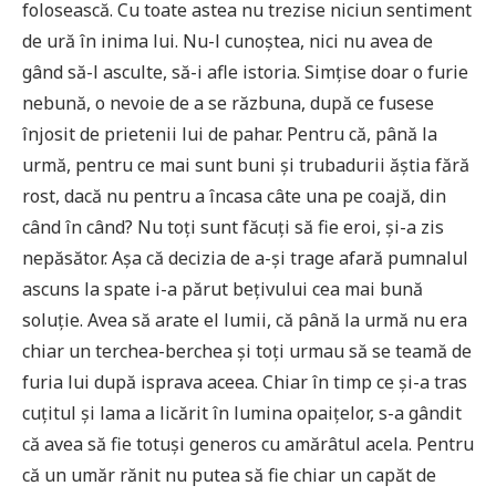
folosească. Cu toate astea nu trezise niciun sentiment
de ură în inima lui. Nu-l cunoștea, nici nu avea de
gând să-l asculte, să-i afle istoria. Simțise doar o furie
nebună, o nevoie de a se răzbuna, după ce fusese
înjosit de prietenii lui de pahar. Pentru că, până la
urmă, pentru ce mai sunt buni și trubadurii ăștia fără
rost, dacă nu pentru a încasa câte una pe coajă, din
când în când? Nu toți sunt făcuți să fie eroi, și-a zis
nepăsător. Așa că decizia de a-și trage afară pumnalul
ascuns la spate i-a părut bețivului cea mai bună
soluție. Avea să arate el lumii, că până la urmă nu era
chiar un terchea-berchea și toți urmau să se teamă de
furia lui după isprava aceea. Chiar în timp ce și-a tras
cuțitul și lama a licărit în lumina opaițelor, s-a gândit
că avea să fie totuși generos cu amărâtul acela. Pentru
că un umăr rănit nu putea să fie chiar un capăt de