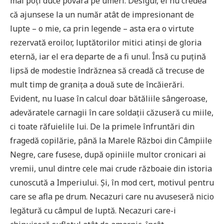
mai poți duce povara pe umeri. Desigur, el nu credea
că ajunsese la un număr atât de impresionant de
lupte – o mie, ca prin legende – asta era o virtute
rezervată eroilor, luptătorilor mitici atinși de gloria
eternă, iar el era departe de a fi unul. Însă cu puțină
lipsă de modestie îndrăznea să creadă că trecuse de
mult timp de granița a două sute de încăierări.
Evident, nu luase în calcul doar bătăliile sângeroase,
adevăratele carnagii în care soldații căzuseră cu miile,
ci toate răfuielile lui. De la primele înfruntări din
fragedă copilărie, până la Marele Război din Câmpiile
Negre, care fusese, după opiniile multor cronicari ai
vremii, unul dintre cele mai crude războaie din istoria
cunoscută a Imperiului. Și, în mod cert, motivul pentru
care se afla pe drum. Necazuri care nu avuseseră nicio
legătură cu câmpul de luptă. Necazuri care-i