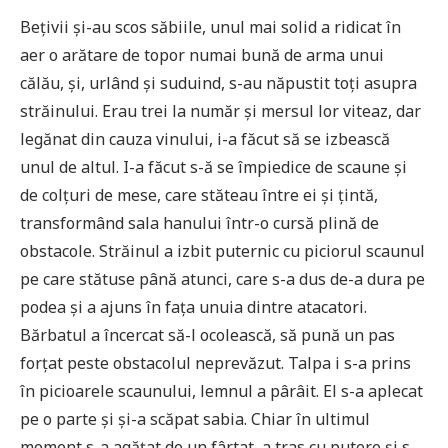
Bețivii și-au scos săbiile, unul mai solid a ridicat în
aer o arătare de topor numai bună de arma unui
călău, și, urlând și suduind, s-au năpustit toți asupra
străinului. Erau trei la număr și mersul lor viteaz, dar
legănat din cauza vinului, i-a făcut să se izbească
unul de altul. I-a făcut s-ă se împiedice de scaune și
de colțuri de mese, care stăteau între ei și țintă,
transformând sala hanului într-o cursă plină de
obstacole. Străinul a izbit puternic cu piciorul scaunul
pe care stătuse până atunci, care s-a dus de-a dura pe
podea și a ajuns în fața unuia dintre atacatori.
Bărbatul a încercat să-l ocolească, să pună un pas
forțat peste obstacolul neprevăzut. Talpa i s-a prins
în picioarele scaunului, lemnul a pârâit. El s-a aplecat
pe o parte și și-a scăpat sabia. Chiar în ultimul
moment s-a agățat de un fârtat, a tras cu putere și s-