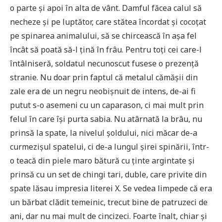
o parte și apoi în alta de vânt. Damful făcea calul să
necheze și pe luptător, care stătea încordat și cocoțat
pe spinarea animalului, să se chircească în așa fel
încât să poată să-l țină în frâu. Pentru toți cei care-l
întâlniseră, soldatul necunoscut fusese o prezență
stranie. Nu doar prin faptul că metalul cămășii din
zale era de un negru neobișnuit de intens, de-ai fi
putut s-o asemeni cu un caparason, ci mai mult prin
felul în care își purta sabia. Nu atârnată la brâu, nu
prinsă la spate, la nivelul șoldului, nici măcar de-a
curmezișul spatelui, ci de-a lungul șirei spinării, într-
o teacă din piele maro bătură cu ținte argintate și
prinsă cu un set de chingi tari, duble, care privite din
spate lăsau impresia literei X. Se vedea limpede că era
un bărbat clădit temeinic, trecut bine de patruzeci de
ani, dar nu mai mult de cincizeci. Foarte înalt, chiar și