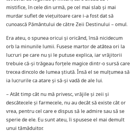
mistifice, în cele din urmă, pe cel mai slab și mai
murdar suflet de viețuitoare care i-a fost dat să
cunoască Pământului de către Zeii Destinului – omul.
Era ateu, o spunea oricui și oricând, însă nicidecum
orb la minunile lumii. Fusese martor de atâtea ori la
lucruri pe care nu și le putuse explica, iar vrăjitorii
trebuie că-și trăgeau forțele magice dintr-o sursă care
trecea dincolo de lumea știută. Însă el se mulțumea să
ia lucrurile ca atare și să-și vadă de ale lui.
– Atât timp cât nu mă privesc, vrăjile și zeii și
descâtecele și farmecele, nu au decât să existe cât or
vrea, pentru cel care e dispus să le admire sau să se
sperie de ele. Eu sunt ateu, îi spusese el mai demult
unui tămăduitor.