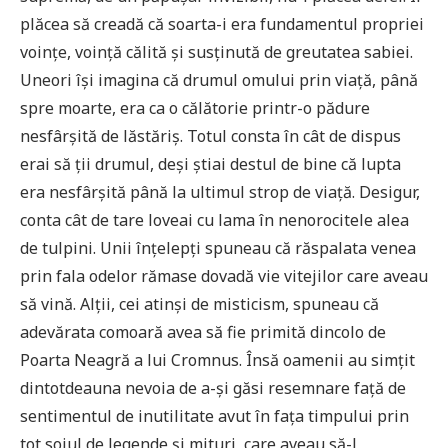
plăcea să creadă că soarta-i era fundamentul propriei
voințe, voință călită și susținută de greutatea sabiei.
Uneori își imagina că drumul omului prin viață, până
spre moarte, era ca o călătorie printr-o pădure
nesfârșită de lăstăriș. Totul consta în cât de dispus
erai să ții drumul, deși știai destul de bine că lupta
era nesfârșită până la ultimul strop de viață. Desigur,
conta cât de tare loveai cu lama în nenorocitele alea
de tulpini. Unii înțelepți spuneau că răspalata venea
prin fala odelor rămase dovadă vie vitejilor care aveau
să vină. Alții, cei atinși de misticism, spuneau că
adevărata comoară avea să fie primită dincolo de
Poarta Neagră a lui Cromnus. Însă oamenii au simțit
dintotdeauna nevoia de a-și găsi resemnare față de
sentimentul de inutilitate avut în fața timpului prin
tot soiul de legende și mituri, care aveau să-l