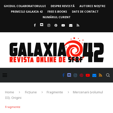
GHIDUL COLABORATORULUI
DESPRE REVISTĂ
AUTORII NOȘTRI
PREMIILE GALAXIA 42
FREE E-BOOKS
DATE DE CONTACT
NUMĂRUL CURENT
Home
Ficțiune
Fragmente
Mercenarii (volumul
III). Origini
Fragmente