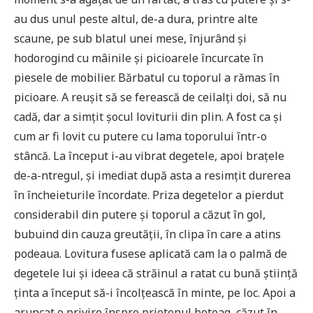
au dus unul peste altul, de-a dura, printre alte
scaune, pe sub blatul unei mese, înjurând și
hodorogind cu mâinile și picioarele încurcate în
piesele de mobilier. Bărbatul cu toporul a rămas în
picioare. A reușit să se ferească de ceilalți doi, să nu
cadă, dar a simțit șocul loviturii din plin. A fost ca și
cum ar fi lovit cu putere cu lama toporului într-o
stâncă. La început i-au vibrat degetele, apoi brațele
de-a-ntregul, și imediat după asta a resimțit durerea
în încheieturile încordate. Priza degetelor a pierdut
considerabil din putere și toporul a căzut în gol,
bubuind din cauza greutății, în clipa în care a atins
podeaua. Lovitura fusese aplicată cam la o palmă de
degetele lui și ideea că străinul a ratat cu bună știință
ținta a început să-i încolțească în minte, pe loc. Apoi a
aruncat o privire înspre prietenul beteag, căzut în