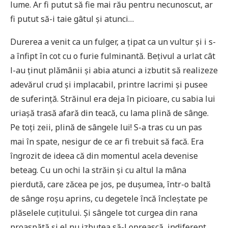
lume. Ar fi putut să fie mai rău pentru necunoscut, ar
fi putut să-i taie gâtul și atunci…
Durerea a venit ca un fulger, a țipat ca un vultur și i s-
a înfipt în cot cu o furie fulminantă. Bețivul a urlat cât
l-au ținut plămânii și abia atunci a izbutit să realizeze
adevărul crud și implacabil, printre lacrimi și pusee
de suferință. Străinul era deja în picioare, cu sabia lui
uriașă trasă afară din teacă, cu lama plină de sânge.
Pe toți zeii, plină de sângele lui! S-a tras cu un pas
mai în spate, nesigur de ce ar fi trebuit să facă. Era
îngrozit de ideea că din momentul acela devenise
beteag. Cu un ochi la străin și cu altul la mâna
pierdută, care zăcea pe jos, pe dușumea, într-o baltă
de sânge roșu aprins, cu degetele încă încleștate pe
plăselele cuțitului. Și sângele tot curgea din rana
proaspătă și el nu izbutea să-l oprească, indiferent