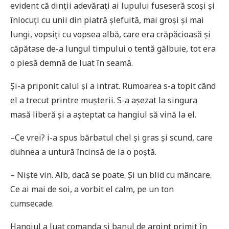
evident că dinții adevărați ai lupului fuseseră scoși și
înlocuți cu unii din piatră șlefuită, mai groși și mai
lungi, vopsiți cu vopsea albă, care era crăpăcioasă și
căpătase de-a lungul timpului o tentă gălbuie, tot era
o piesă demnă de luat în seamă.
Și-a priponit calul și a intrat. Rumoarea s-a topit când
el a trecut printre mușterii. S-a așezat la singura
masă liberă și a așteptat ca hangiul să vină la el.
–Ce vrei? i-a spus bărbatul chel și gras și scund, care
duhnea a untură încinsă de la o poștă.
– Niște vin. Alb, dacă se poate. Și un blid cu mâncare.
Ce ai mai de soi, a vorbit el calm, pe un ton
cumsecade.
Hangiul a luat comanda și banul de argint primit în