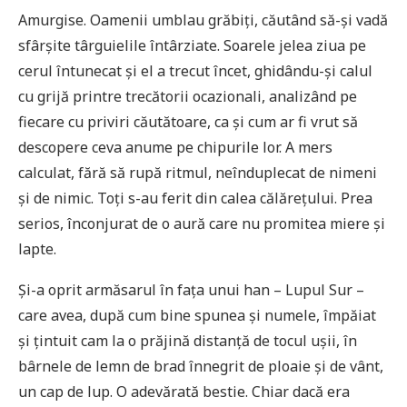
Amurgise. Oamenii umblau grăbiți, căutând să-și vadă
sfârșite târguielile întârziate. Soarele jelea ziua pe
cerul întunecat și el a trecut încet, ghidându-și calul
cu grijă printre trecătorii ocazionali, analizând pe
fiecare cu priviri căutătoare, ca și cum ar fi vrut să
descopere ceva anume pe chipurile lor. A mers
calculat, fără să rupă ritmul, neînduplecat de nimeni
și de nimic. Toți s-au ferit din calea călărețului. Prea
serios, înconjurat de o aură care nu promitea miere și
lapte.
Și-a oprit armăsarul în fața unui han – Lupul Sur –
care avea, după cum bine spunea și numele, împăiat
și țintuit cam la o prăjină distanță de tocul ușii, în
bârnele de lemn de brad înnegrit de ploaie și de vânt,
un cap de lup. O adevărată bestie. Chiar dacă era