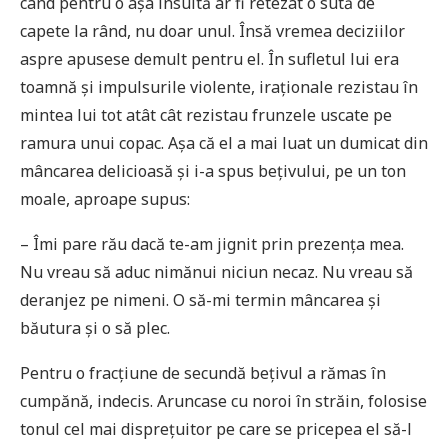
când pentru o așa insultă ar fi retezat o sută de
capete la rând, nu doar unul. Însă vremea deciziilor
aspre apusese demult pentru el. În sufletul lui era
toamnă și impulsurile violente, iraționale rezistau în
mintea lui tot atât cât rezistau frunzele uscate pe
ramura unui copac. Așa că el a mai luat un dumicat din
mâncarea delicioasă și i-a spus bețivului, pe un ton
moale, aproape supus:
– Îmi pare rău dacă te-am jignit prin prezența mea.
Nu vreau să aduc nimănui niciun necaz. Nu vreau să
deranjez pe nimeni. O să-mi termin mâncarea și
băutura și o să plec.
Pentru o fracțiune de secundă bețivul a rămas în
cumpănă, indecis. Aruncase cu noroi în străin, folosise
tonul cel mai disprețuitor pe care se pricepea el să-l