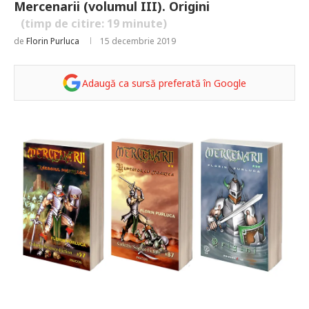
Mercenarii (volumul III). Origini
(timp de citire:
19
minute)
de
Florin Purluca
15 decembrie 2019
Adaugă ca sursă preferată în Google