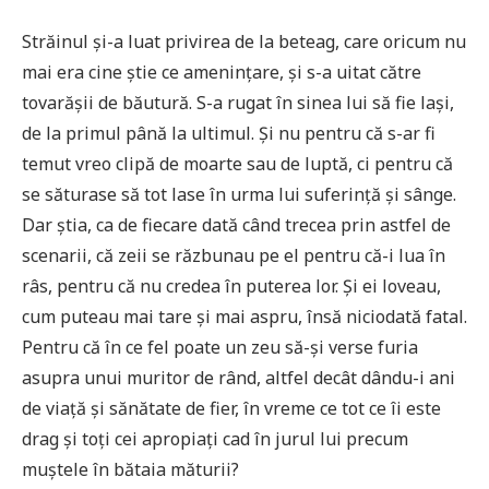
Străinul și-a luat privirea de la beteag, care oricum nu
mai era cine știe ce amenințare, și s-a uitat către
tovarășii de băutură. S-a rugat în sinea lui să fie lași,
de la primul până la ultimul. Și nu pentru că s-ar fi
temut vreo clipă de moarte sau de luptă, ci pentru că
se săturase să tot lase în urma lui suferință și sânge.
Dar știa, ca de fiecare dată când trecea prin astfel de
scenarii, că zeii se răzbunau pe el pentru că-i lua în
râs, pentru că nu credea în puterea lor. Și ei loveau,
cum puteau mai tare și mai aspru, însă niciodată fatal.
Pentru că în ce fel poate un zeu să-și verse furia
asupra unui muritor de rând, altfel decât dându-i ani
de viață și sănătate de fier, în vreme ce tot ce îi este
drag și toți cei apropiați cad în jurul lui precum
muștele în bătaia măturii?