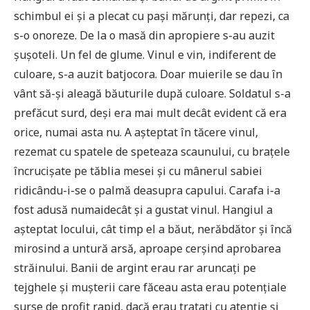
schimbul ei și a plecat cu pași mărunți, dar repezi, ca
s-o onoreze. De la o masă din apropiere s-au auzit
șușoteli. Un fel de glume. Vinul e vin, indiferent de
culoare, s-a auzit batjocora. Doar muierile se dau în
vânt să-și aleagă băuturile după culoare. Soldatul s-a
prefăcut surd, deși era mai mult decât evident că era
orice, numai asta nu. A așteptat în tăcere vinul,
rezemat cu spatele de speteaza scaunului, cu brațele
încrucișate pe tăblia mesei și cu mânerul sabiei
ridicându-i-se o palmă deasupra capului. Carafa i-a
fost adusă numaidecât și a gustat vinul. Hangiul a
așteptat locului, cât timp el a băut, nerăbdător și încă
mirosind a untură arsă, aproape cerșind aprobarea
străinului. Banii de argint erau rar aruncați pe
tejghele și mușterii care făceau asta erau potențiale
surse de profit rapid, dacă erau tratați cu atenție și