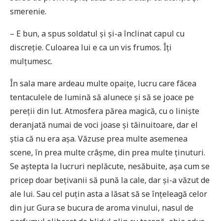
smerenie.
– E bun, a spus soldatul și și-a înclinat capul cu
discreție. Culoarea lui e ca un vis frumos. Îți
mulțumesc.
În sala mare ardeau multe opaițe, lucru care făcea
tentaculele de lumină să alunece și să se joace pe
pereții din lut. Atmosfera părea magică, cu o liniște
deranjată numai de voci joase și tăinuitoare, dar el
știa că nu era așa. Văzuse prea multe asemenea
scene, în prea multe crâșme, din prea multe ținuturi.
Se aștepta la lucruri neplăcute, nesăbuite, așa cum se
pricep doar bețivanii să pună la cale, dar și-a văzut de
ale lui. Sau cel puțin asta a lăsat să se înțeleagă celor
din jur. Gura se bucura de aroma vinului, nasul de