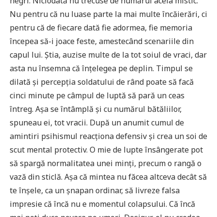
negri. Niciodată nu trecuse de numărul acela mistic.
Nu pentru că nu luase parte la mai multe încăierări, ci
pentru că de fiecare dată fie adormea, fie memoria
începea să-i joace feste, amestecând scenariile din
capul lui. Știa, auzise multe de la tot soiul de vraci, dar
asta nu însemna că înțelegea pe deplin. Timpul se
dilată și percepția soldatului de rând poate să facă
cinci minute pe câmpul de luptă să pară un ceas
întreg. Așa se întâmplă și cu numărul bătăliilor,
spuneau ei, tot vracii. După un anumit cumul de
amintiri psihismul reacționa defensiv și crea un soi de
scut mental protectiv. O mie de lupte însângerate pot
să spargă normalitatea unei minți, precum o rangă o
vază din sticlă. Așa că mintea nu făcea altceva decât să
te înșele, ca un șnapan ordinar, să livreze falsa
impresie că încă nu e momentul colapsului. Că încă