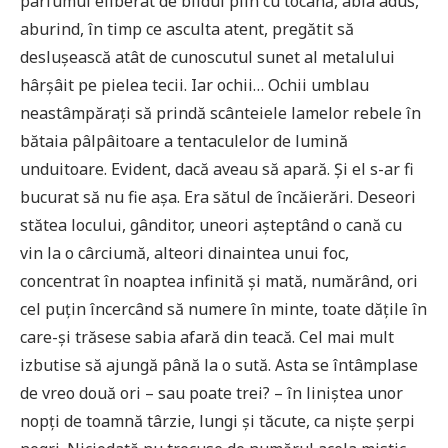
parfumul eliberat de blidul plin cu tocană, abia adus,
aburind, în timp ce asculta atent, pregătit să
deslușească atât de cunoscutul sunet al metalului
hârșâit pe pielea tecii. Iar ochii… Ochii umblau
neastâmpărați să prindă scânteiele lamelor rebele în
bătaia pâlpâitoare a tentaculelor de lumină
unduitoare. Evident, dacă aveau să apară. Și el s-ar fi
bucurat să nu fie așa. Era sătul de încăierări. Deseori
stătea locului, gânditor, uneori așteptând o cană cu
vin la o cârciumă, alteori dinaintea unui foc,
concentrat în noaptea infinită și mată, numărând, ori
cel puțin încercând să numere în minte, toate dățile în
care-și trăsese sabia afară din teacă. Cel mai mult
izbutise să ajungă până la o sută. Asta se întâmplase
de vreo două ori – sau poate trei? – în liniștea unor
nopți de toamnă târzie, lungi și tăcute, ca niște șerpi