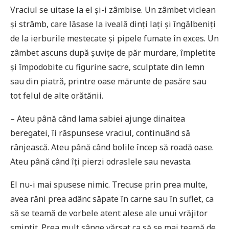
Vraciul se uitase la el și-i zâmbise. Un zâmbet viclean
și strâmb, care lăsase la iveală dinți lați și îngălbeniți
de la ierburile mestecate și pipele fumate în exces. Un
zâmbet ascuns după șuvițe de păr murdare, împletite
și împodobite cu figurine sacre, sculptate din lemn
sau din piatră, printre oase mărunte de pasăre sau
tot felul de alte orătănii.
– Ateu până când lama sabiei ajunge dinaitea
beregatei, îi răspunsese vraciul, continuând să
rânjească. Ateu până când bolile încep să roadă oase.
Ateu până când îți pierzi odraslele sau nevasta.
El nu-i mai spusese nimic. Trecuse prin prea multe,
avea răni prea adânc săpate în carne sau în suflet, ca
să se teamă de vorbele atent alese ale unui vrăjitor
smintit. Prea mult sânge vărsat ca să se mai teamă de