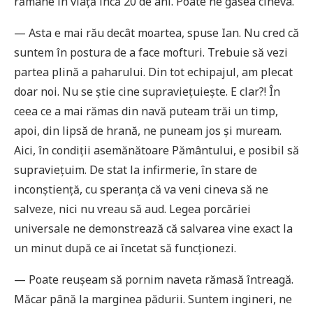
rămâne în viață încă 20 de ani. Poate ne găsea cineva.
— Asta e mai rău decât moartea, spuse Ian. Nu cred că
suntem în postura de a face mofturi. Trebuie să vezi
partea plină a paharului. Din tot echipajul, am plecat
doar noi. Nu se știe cine supraviețuiește. E clar?! În
ceea ce a mai rămas din navă puteam trăi un timp,
apoi, din lipsă de hrană, ne puneam jos și muream.
Aici, în condiții asemănătoare Pământului, e posibil să
supraviețuim. De stat la infirmerie, în stare de
inconști­ență, cu speranța că va veni cineva să ne
salveze, nici nu vreau să aud. Legea porcăriei
universale ne demonstrează că salvarea vine exact la
un minut după ce ai încetat să funcționezi.
— Poate reușeam să pornim naveta rămasă întreagă.
Măcar până la marginea pădurii. Suntem ingineri, ne