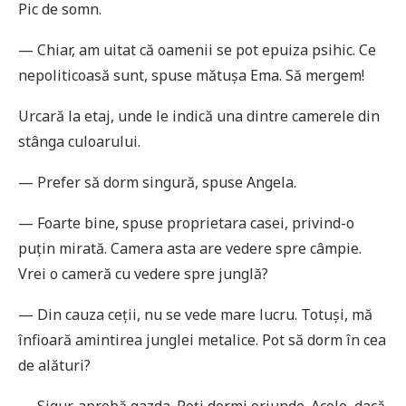
Pic de somn.
— Chiar, am uitat că oamenii se pot epuiza psihic. Ce
nepo­liticoasă sunt, spuse mătușa Ema. Să mergem!
Urcară la etaj, unde le indică una dintre camerele din
stânga culoarului.
— Prefer să dorm singură, spuse Angela.
— Foarte bine, spuse proprietara casei, privind-o
puțin mirată. Camera asta are vedere spre câmpie.
Vrei o cameră cu vedere spre junglă?
— Din cauza ceții, nu se vede mare lucru. Totuși, mă
înfi­oară amintirea junglei metalice. Pot să dorm în cea
de alături?
— Sigur, aprobă gazda. Poți dormi oriunde. Acolo, dacă