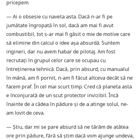
price­pem.
— Ai o obsesie cu naveta asta. Dacă n-ar fi pe
jumătate îngropată în sol, dacă am mai fi avut
combustibil, tot s-ar mai fi găsit o mie de motive care
să elimine din calcul o idee așa absurdă. Suntem
ingineri, dar nu avem habar de pilotaj. Am fost
recrutați în grupul celor care se ocupau cu
întreținerea tehnică. Dacă, prin absurd, cu manualul
în mână, am fi pornit, n-am fi făcut altceva decât să ne
facem praf. În cel mai scurt timp. Cred că planeta asta
e înconjurată de un scut protector invizibil. Încă
înainte de a cădea în pădure și de a atinge solul, ne-
am lovit de ceva.
— Știu, dar mi se pare absurd să ne târâm de atâtea
ore prin pădure, fără să știm dacă vom ajunge undeva,