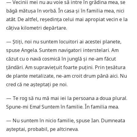
— Vecinii mei nu au voie să intre în grădina mea, se
băgă mă­tușa în vorbă. În casa și în familia mea, nici
atât. De altfel, reșe­dința celui mai apropiat vecin e la
câțiva kilometri depărtare.
— Știți, noi nu suntem locuitori ai acestei planete,
spuse Angela. Suntem navigatori interstelari. Am
căzut cu o navă cosmică în junglă și ne-am făcut
țăndări. Am supraviețuit foarte puțini. Prin țesătura
de plante metalizate, ne-am croit drum până aici. Nu
cred că ne așteptați pe noi.
— Te rog să nu mă mai iei la persoana a doua plural.
Spune-mi Ema! Suntem în familie. În familia mea.
— Nu suntem în nicio familie, spuse Ian. Dumneata
așteptai, probabil, pe altcineva.