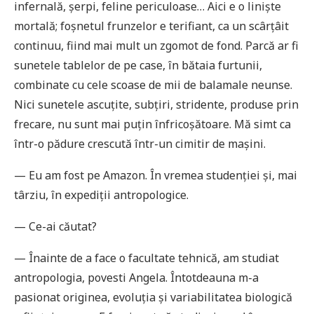
infernală, șerpi, feline periculoase… Aici e o liniște
mortală; foșnetul frunzelor e terifiant, ca un scârțâit
continuu, fiind mai mult un zgomot de fond. Parcă ar fi
sunetele tablelor de pe case, în bătaia furtunii,
combinate cu cele scoase de mii de balamale neunse.
Nici sunetele ascuțite, subțiri, stridente, produse prin
frecare, nu sunt mai puțin înfricoșătoare. Mă simt ca
într-o pădure crescută într-un cimitir de mașini.
— Eu am fost pe Amazon. În vremea studenției și, mai
târziu, în expediții antropologice.
— Ce-ai căutat?
— Înainte de a face o facultate tehnică, am studiat
antropologia, povesti Angela. Întotdeauna m-a
pasionat originea, evoluția și variabilitatea biologică