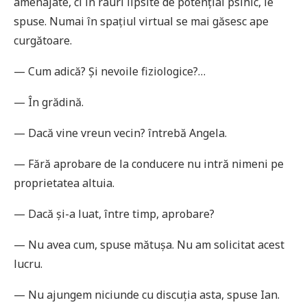
amenajate, ci în râuri lipsite de potențial psihic, le
spuse. Numai în spațiul virtual se mai găsesc ape
curgătoare.
— Cum adică? Și nevoile fiziologice?…
— În grădină.
— Dacă vine vreun vecin? întrebă Angela.
— Fără aprobare de la conducere nu intră nimeni pe
proprietatea altuia.
— Dacă și-a luat, între timp, aprobare?
— Nu avea cum, spuse mătușa. Nu am solicitat acest
lucru.
— Nu ajungem niciunde cu discuția asta, spuse Ian.