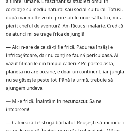
a ființei umane. E fascinant să studiezi omul în
corelație cu mediu natural sau social-cultural. Totuși,
după mai multe vizite prin satele unor sălbatici, mi-a
pierit cheful de aventură. Am făcut și malarie. Cred că
de atunci mi se trage frica de junglă.
— Aici n-are de ce să-ți fie frică. Pădurea însăși e
înfricoșătoare, dar nu conține faună periculoasă. Ai
văzut filmările din timpul căderii? Pe partea asta,
planeta nu are oceane, e doar un continent, iar jungla
nu se găsește peste tot. Până la urmă, trebuie să
ajungem undeva.
— Mi-e frică. Înaintăm în necunoscut. Să ne
întoarcem!
— Calmează-te! strigă bărbatul. Reușești să-mi induci
stare de panică. Înaintarea e răul cel mai mic. Măcar