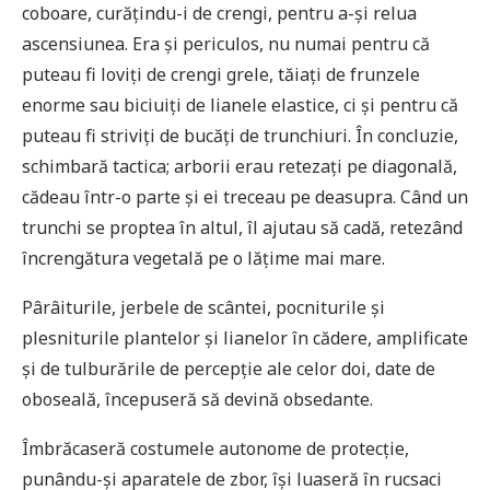
coboare, curățindu-i de crengi, pentru a-și relua
ascensiunea. Era și periculos, nu numai pentru că
puteau fi loviți de crengi grele, tăiați de frunzele
enorme sau biciuiți de lianele elastice, ci și pentru că
puteau fi striviți de bucăți de trunchiuri. În concluzie,
schimbară tactica; arborii erau retezați pe diagonală,
cădeau într-o parte și ei treceau pe deasupra. Când un
trunchi se proptea în altul, îl ajutau să cadă, retezând
încrengătura vegetală pe o lățime mai mare.
Pârâiturile, jerbele de scântei, pocniturile și
plesniturile plantelor și lianelor în cădere, amplificate
și de tulburările de percepție ale celor doi, date de
oboseală, începuseră să devină obsedante.
Îmbrăcaseră costumele autonome de protecție,
punându-și aparatele de zbor, își luaseră în rucsaci