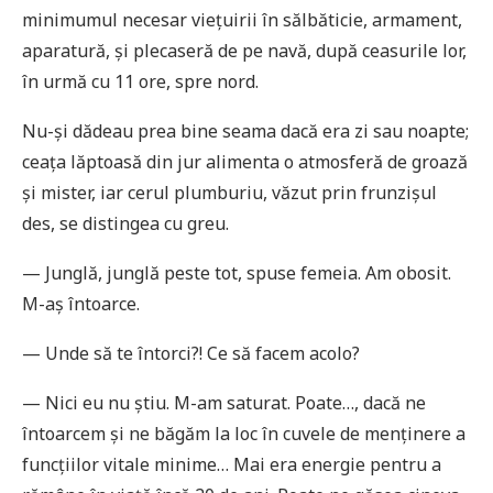
minimumul necesar viețuirii în sălbăticie, armament,
aparatură, și plecaseră de pe navă, după ceasurile lor,
în urmă cu 11 ore, spre nord.
Nu-și dădeau prea bine seama dacă era zi sau noapte;
ceața lăptoasă din jur alimenta o atmosferă de groază
și mister, iar cerul plumburiu, văzut prin frunzișul
des, se distingea cu greu.
— Junglă, junglă peste tot, spuse femeia. Am obosit.
M-aș întoarce.
— Unde să te întorci?! Ce să facem acolo?
— Nici eu nu știu. M-am saturat. Poate…, dacă ne
întoarcem și ne băgăm la loc în cuvele de menținere a
funcțiilor vitale minime… Mai era energie pentru a