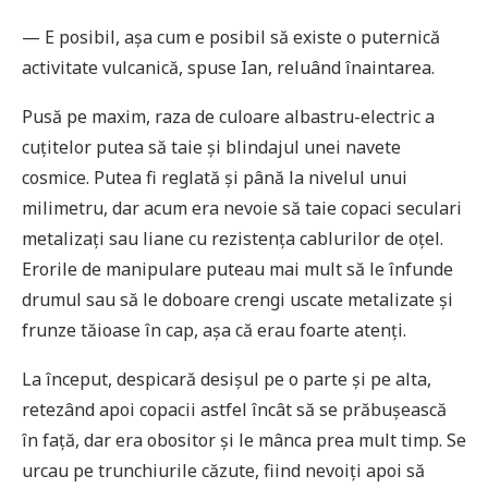
— E posibil, așa cum e posibil să existe o puternică
activitate vulcanică, spuse Ian, reluând înaintarea.
Pusă pe maxim, raza de culoare albastru-electric a
cuțitelor putea să taie și blindajul unei navete
cosmice. Putea fi reglată și până la nivelul unui
milimetru, dar acum era nevoie să taie copaci seculari
metalizați sau liane cu rezistența cablurilor de oțel.
Erorile de manipulare puteau mai mult să le înfunde
drumul sau să le doboare crengi uscate metalizate și
frunze tăioase în cap, așa că erau foarte atenți.
La început, despicară desișul pe o parte și pe alta,
retezând apoi copacii astfel încât să se prăbușească
în față, dar era obositor și le mânca prea mult timp. Se
urcau pe trunchiurile căzute, fiind nevoiți apoi să