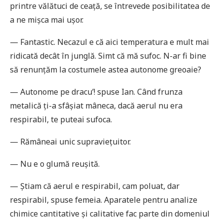
printre vălătuci de ceață, se întrevede posibilitatea de
a ne mișca mai ușor.
— Fantastic. Necazul e că aici temperatura e mult mai
ridicată decât în junglă. Simt că mă sufoc. N-ar fi bine
să renunțăm la costumele astea autonome greoaie?
— Autonome pe dracu’! spuse Ian. Când frunza
metalică ți-a sfâșiat mâneca, dacă aerul nu era
respirabil, te puteai sufoca.
— Rămâneai unic supraviețuitor.
— Nu e o glumă reușită.
— Știam că aerul e respirabil, cam poluat, dar
respirabil, spuse femeia. Aparatele pentru analize
chimice cantitative și calitative fac parte din domeniul