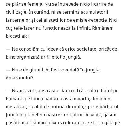
se plânse femeia. Nu se întrevede nicio licărire de
civilizație. În curând, ni se termină acumulatorii
lanternelor și cei ai stațiilor de emisie-recepție. Nici
cuțitele-laser nu funcționează la infinit. Rămânem
blocați aici.
— Ne consolăm cu ideea că orice societate, oricât de
bine organizată ar fi, e tot o junglă.
— Nu e de glumit. Ai fost vreodată în jungla
Amazonului?
— N-am avut șansa asta, dar cred că acolo e Raiul pe
Pământ, pe lângă pădurea asta moartă, din lemn
metalizat, cu atât de puțină clorofilă, spuse bărbatul.
Junglele planetei noastre sunt pline de viață; găsim
păsări, mari și mici, divers colorate, care fac o gălăgie