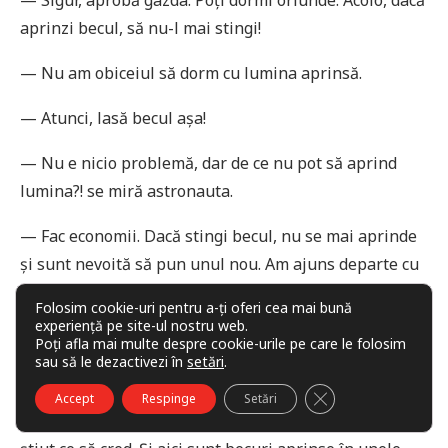
aprinzi becul, să nu-l mai stingi!
— Nu am obiceiul să dorm cu lumina aprinsă.
— Atunci, lasă becul așa!
— Nu e nicio problemă, dar de ce nu pot să aprind
lumina?! se miră astronauta.
— Fac economii. Dacă stingi becul, nu se mai aprinde
și sunt nevoită să pun unul nou. Am ajuns departe cu
tehnologia în ceea ce privește durata de viață a unui
Folosim cookie-uri pentru a-ți oferi cea mai bună
bec, dar există inconve­nientul că, odată aprins, dacă îl
experiență pe site-ul nostru web.
Poți afla mai multe despre cookie-urile pe care le folosim
stingi, se arde. Poate funcționa mai multe sute de mii
sau să le dezactivezi în
setări
.
de ore, dar numai dacă, odată aprins, îl lași așa.
CLOSE GDPR COO
Accept
Respinge
Setări
— Am văzut asta în sufrageria de la parter și n-am