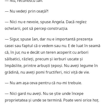
— Nu, recunoscu Ian.
— Nu vedeți prin ceață?!
— Nici nu e nevoie, spuse Angela. Dacă reglez
ochelarii, pot să percep construcția.
— Sigur, spuse Ian, dar nu e importantă prezența
casei sau faptul că o vedem sau nu. E de luat în seamă
că, în jur, nu e decât un teren acoperit cu arbori
sălbatici, răzleți, precum și ierburi uscate și
împâslite, printre arbuști țepoși. Nu aveți legume în
grădină, nu aveți pomi fructiferi, nici viță de vie.
— Nu am așa ceva pentru că nu-mi trebuie.
— Nici gard nu aveți. Nu se știe unde începe
proprietatea și unde se termină. Poate veni orice hoț.