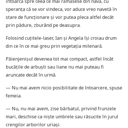
întoarcă spre ceea ce mai rămăsese din navă, cu
speranța că se vor vindeca, vor aduce vreo navetă în
stare de funcționare și vor putea pleca altfel decât
prin pădure, zburând pe deasupra.
Folosind cuțitele-laser, Ian și Angela își croiau drum
din ce în ce mai greu prin vegetația milenară.
Păienjenișul devenea tot mai compact, astfel încât
bucățile de arbuști sau liane nu mai puteau fi
aruncate decât în urmă.
— Nu mai avem nicio posibilitate de întoarcere, spuse
femeia.
— Nu, nu mai avem, zise bărbatul, privind frunzele
mari, deschise ca niște umbrele sau răsucite în jurul
crengilor arborilor uriași.