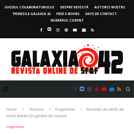
GHIDUL COLABORATORULUI
DESPRE REVISTĂ
AUTORII NOȘTRI
PREMIILE GALAXIA 42
FREE E-BOOKS
DATE DE CONTACT
NUMĂRUL CURENT
Home
Ficțiune
Fragmente
Monede de sticlă, de
Victor Martin (fragment de roman)
Fragmente