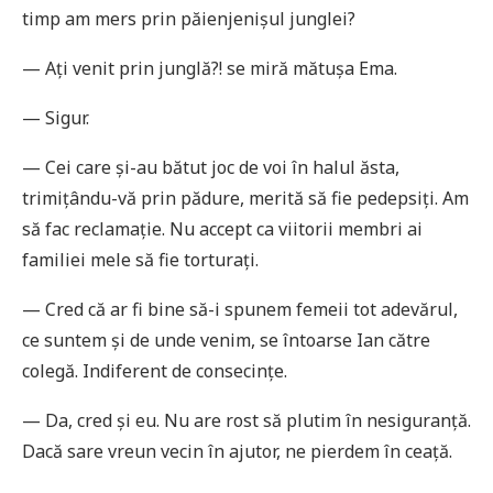
timp am mers prin păienjenișul junglei?
— Ați venit prin junglă?! se miră mătușa Ema.
— Sigur.
— Cei care și-au bătut joc de voi în halul ăsta,
trimițându-vă prin pădure, merită să fie pedepsiți. Am
să fac reclamație. Nu accept ca viitorii membri ai
familiei mele să fie torturați.
— Cred că ar fi bine să-i spunem femeii tot adevărul,
ce suntem și de unde venim, se întoarse Ian către
colegă. Indiferent de consecințe.
— Da, cred și eu. Nu are rost să plutim în nesiguranță.
Dacă sare vreun vecin în ajutor, ne pierdem în ceață.