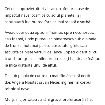
Cei doi supraviețuitori ai catastrofei produse de
impactul navei cosmice cu solul planetei își
continuară înaintarea fără să mai scoată o vorbă.
Aveau doar două opțiuni: înainte, spre necunoscut,
sau înapoi, unde puteau să nimerească sub o ploaie
de frunze mult mai periculoase, late, grele sau
ascuțite ca niște vârfuri de lance. Copaci gigantici, cu
trunchiuri groase, milenare, crescuți haotic, se înălțau
la mică distanță unul de altul.
De sub ploaia de cuțite nu mai rămăseseră decât ei
doi: Angela Noistec și Ian Nicer, ingineri în corpul
tehnic al navei.
Mulți, majoritatea cu răni grave, preferaseră să se