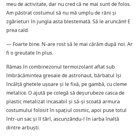
meu de activitate, dar nu cred că ne mai sunt de folos.
Am păstrat costumul să nu mă umplu de răni și
zgârieturi în jungla asta blestemată. Să le aruncăm! E
prea cald.
— Foarte bine. N-are rost să le mai cărăm după noi. Ar
fi o greutate în plus.
Rămas în combinezonul termoizolant aflat sub
îmbrăcămintea greoaie de astronaut, bărbatul își
încălță ghetele ușoare și le fixă, pe gambă, cu cleme
metalice. O ajută pe colegă să deșurubeze casca de
plastic metalizat incasabil și să-și scoată armura
costumului folosit în spațiul cosmic, apoi puse totul
într-un sac și îl târî, ascunzându-l în iarba înaltă
dintre arbuști.