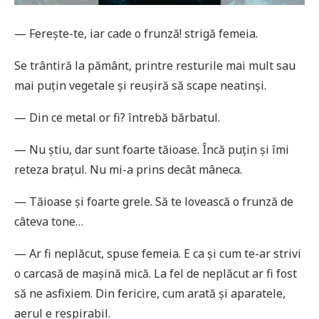
— Ferește-te, iar cade o frunză! strigă femeia.
Se trântiră la pământ, printre resturile mai mult sau
mai puțin vegetale și reușiră să scape neatinși.
— Din ce metal or fi? întrebă bărbatul.
— Nu știu, dar sunt foarte tăioase. Încă puțin și îmi
reteza brațul. Nu mi-a prins decât mâneca.
— Tăioase și foarte grele. Să te lovească o frunză de
câteva tone…
— Ar fi neplăcut, spuse femeia. E ca și cum te-ar strivi
o carcasă de mașină mică. La fel de neplăcut ar fi fost
să ne asfixiem. Din fericire, cum arată și aparatele,
aerul e respirabil.