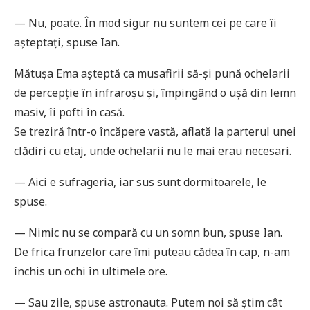
— Nu, poate. În mod sigur nu suntem cei pe care îi
așteptați, spuse Ian.
Mătușa Ema așteptă ca musafirii să-și pună ochelarii
de percepție în infraroșu și, împingând o ușă din lemn
masiv, îi pofti în casă.
Se treziră într-o încăpere vastă, aflată la parterul unei
clădiri cu etaj, unde ochelarii nu le mai erau necesari.
— Aici e sufrageria, iar sus sunt dormitoarele, le
spuse.
— Nimic nu se compară cu un somn bun, spuse Ian.
De frica frunzelor care îmi puteau cădea în cap, n-am
închis un ochi în ultimele ore.
— Sau zile, spuse astronauta. Putem noi să știm cât