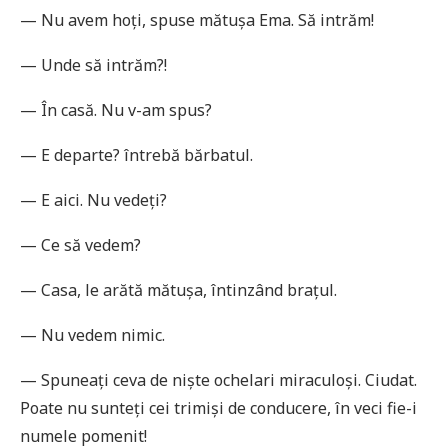
— Nu avem hoți, spuse mătușa Ema. Să intrăm!
— Unde să intrăm?!
— În casă. Nu v-am spus?
— E departe? întrebă bărbatul.
— E aici. Nu vedeți?
— Ce să vedem?
— Casa, le arătă mătușa, întinzând brațul.
— Nu vedem nimic.
— Spuneați ceva de niște ochelari miraculoși. Ciudat.
Poate nu sunteți cei trimiși de conducere, în veci fie-i
numele pomenit!