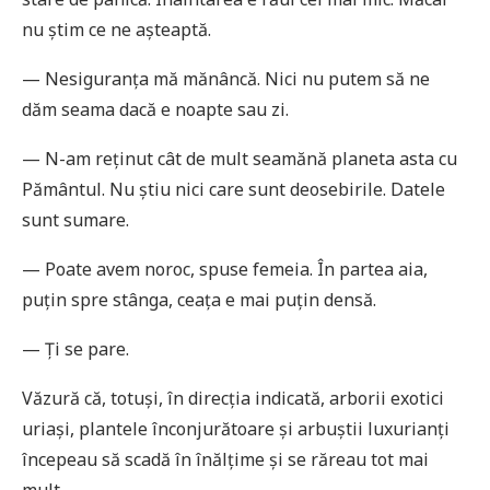
nu știm ce ne așteaptă.
— Nesiguranța mă mănâncă. Nici nu putem să ne
dăm seama dacă e noapte sau zi.
— N-am reținut cât de mult seamănă planeta asta cu
Pământul. Nu știu nici care sunt deosebirile. Datele
sunt sumare.
— Poate avem noroc, spuse femeia. În partea aia,
puțin spre stânga, ceața e mai puțin densă.
— Ți se pare.
Văzură că, totuși, în direcția indicată, arborii exotici
uriași, plantele înconjurătoare și arbuștii luxurianți
începeau să scadă în înălțime și se răreau tot mai
mult.