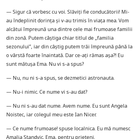
— Sigur că vorbesc cu voi. Slăviți fie conducătorii! Mi-
au îndeplinit dorința și v-au trimis în viața mea. Vom
alcătui împreună una dintre cele mai frumoase familii
din zonă. Putem câștiga chiar titlul de „familia
sezonului”, iar din câștig putem trăi împreună până la
o vârstă foarte înaintată. Dar ce-ați rămas așa?! Eu
sunt mătușa Ema. Nu vi s-a spus?
— Nu, nu ni s-a spus, se dezmetici astronauta.
— Nu-i nimic. Ce nume vi s-au dat?
— Nu ni s-au dat nume. Avem nume. Eu sunt Angela
Noistec, iar colegul meu este Ian Nicer.
— Ce nume frumoase! spuse localnica. Eu mă numesc
Ama­lia Standvic. Ema, pentru prieteni.