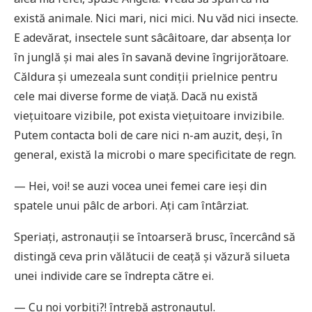
există animale. Nici mari, nici mici. Nu văd nici insecte.
E adevărat, insectele sunt sâcâitoare, dar absența lor
în junglă și mai ales în savană devine îngrijorătoare.
Căldura și umezeala sunt condiții prielnice pentru
cele mai diverse forme de viață. Dacă nu există
viețuitoare vizibile, pot exista viețuitoare invizibile.
Putem contacta boli de care nici n-am auzit, deși, în
general, există la microbi o mare specificitate de regn.
— Hei, voi! se auzi vocea unei femei care ieși din
spatele unui pâlc de arbori. Ați cam întârziat.
Speriați, astronauții se întoarseră brusc, încercând să
distingă ceva prin vălătucii de ceață și văzură silueta
unei individe care se îndrepta către ei.
— Cu noi vorbiți?! întrebă astronautul.