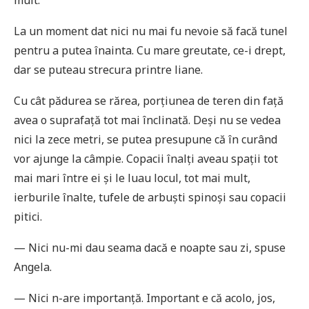
La un moment dat nici nu mai fu nevoie să facă tunel
pentru a putea înainta. Cu mare greutate, ce-i drept,
dar se puteau strecura printre liane.
Cu cât pădurea se rărea, porțiunea de teren din față
avea o suprafață tot mai înclinată. Deși nu se vedea
nici la zece metri, se putea presupune că în curând
vor ajunge la câmpie. Copacii înalți aveau spații tot
mai mari între ei și le luau locul, tot mai mult,
ierburile înalte, tufele de arbuști spinoși sau copacii
pitici.
— Nici nu-mi dau seama dacă e noapte sau zi, spuse
Angela.
— Nici n-are importanță. Important e că acolo, jos,