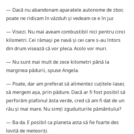
— Dacă nu abandonam aparatele autonome de zbor,
poate ne ridicam în văzduh și vedeam ce e în jur.
— Visezi. Nu mai aveam combustibil nici pentru cinci
kilometri. Cei rămași pe navă și cei care s-au întors
din drum visea­ză că vor pleca. Acolo vor muri.
— Nu sunt mai mult de zece kilometri până la
marginea pădurii, spuse Angela.
— Poate, dar am preferat să alimentez cuțitele-laser,
să mergem așa, prin pădure. Dacă ar fi fost posibil să
perforăm plafo­nul ăsta verde, cred că am fi dat de un
rău și mai mare. Nu simți zguduiturile pământului?
— Ba da. E posibil ca planeta asta să fie foarte des
lovită de meteoriți.