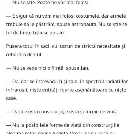
— Nu se știe. Poate ne vor mai folosi.
— E sigur că nu vom mai folosi costumele, dar armele
trebuie să le păstrăm, spuse astronauta. Nu se știe ce
fel de ființe trăiesc pe-aici.
Puseră totul în sacii cu lucruri de strictă necesitate și
coborâră dealul.
— Nu se vede nici o ființă, spuse Ian.
— Da, dar se întrevăd, ici și colo, în spectrul radiațiilor
infraroșii, niște entități foarte asemănătoare cu niște
case.
— Dacă există construcții, există și forme de viață.
— Nu la posibilele forme de viață din construcțiile
alea mă refer, spuse Angela. Vreau să spun că nu