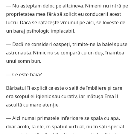
— Nu așteptam deloc pe altcineva. Nimeni nu intră pe
proprietatea mea fără să solicit eu conducerii acest
lucru. Dacă se rătăcește vreunul pe aici, se lovește de
un baraj psihologic implacabil.
— Dacă ne consideri oaspeți, trimite-ne la baie! spuse
astro­nauta. Nimic nu se compară cu un duș, înaintea
unui somn bun.
— Ce este baia?
Bărbatul îi explică ce este o sală de îmbăiere și care
era scopul ei igienic sau curativ, iar mătușa Ema îl
ascultă cu mare atenție.
— Aici numai primatele inferioare se spală cu apă,
doar acolo, la ele, în spațiul virtual, nu în săli special