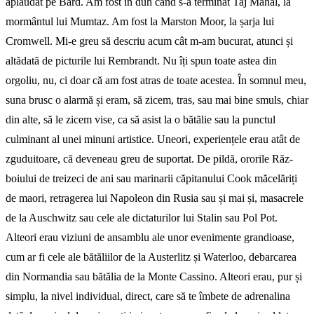
aplaudat pe Bard. Am fost în duh când s-a terminat Taj Mahal, la
mormântul lui Mumtaz. Am fost la Marston Moor, la șarja lui
Cromwell. Mi-e greu să descriu acum cât m-am bucurat, atunci și
altădată de picturile lui Rembrandt. Nu îți spun toate astea din
orgoliu, nu, ci doar că am fost atras de toate acestea. În somnul meu,
suna brusc o alarmă și eram, să zicem, tras, sau mai bine smuls, chiar
din alte, să le zi­cem vise, ca să asist la o bătălie sau la punctul
culminant al unei minuni artistice. Uneori, experiențele erau atât de
zguduitoare, că deveneau greu de suportat. De pildă, ororile Răz­
boiului de treizeci de ani sau marinarii căpitanului Cook măcelăriți
de maori, retragerea lui Napoleon din Rusia sau și mai și, masacrele
de la Auschwitz sau cele ale dicta­turilor lui Stalin sau Pol Pot.
Alteori erau viziuni de ansamblu ale unor evenimente grandioase,
cum ar fi cele ale bătăliilor de la Austerlitz și Waterloo, debarcarea
din Normandia sau bătălia de la Monte Cassino. Alteori erau, pur și
simplu, la nivel individual, direct, care să te îmbete de adrenalina