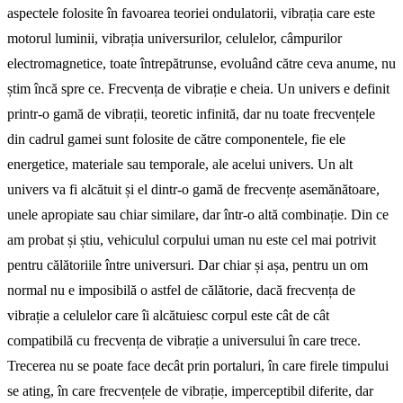
aspectele folosite în favoarea teoriei ondulatorii, vibrația care este
motorul luminii, vibrația universurilor, celulelor, câmpurilor
electromagnetice, toate întrepătrunse, evoluând către ceva anume, nu
știm încă spre ce. Frecvența de vibrație e cheia. Un univers e definit
printr-o gamă de vibrații, teoretic infinită, dar nu toate frecvențele
din cadrul gamei sunt folosite de către componentele, fie ele
energetice, materiale sau temporale, ale acelui univers. Un alt
univers va fi alcătuit și el dintr-o gamă de frecvențe asemănătoare,
unele apropiate sau chiar similare, dar într-o altă combinație. Din ce
am probat și știu, vehiculul corpului uman nu este cel mai potrivit
pentru călătoriile între universuri. Dar chiar și așa, pentru un om
normal nu e imposibilă o astfel de călătorie, dacă frecvența de
vibrație a celulelor care îi alcătuiesc corpul este cât de cât
compatibilă cu frec­vența de vibrație a universului în care trece.
Trecerea nu se poate face decât prin portaluri, în care firele timpului
se ating, în care frecvențele de vibrație, imperceptibil diferite, dar