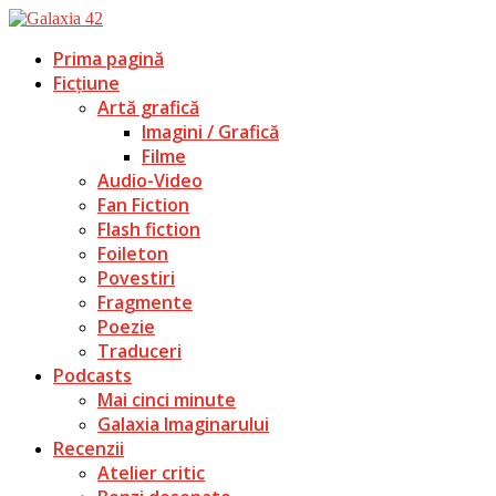
Prima pagină
Ficțiune
Artă grafică
Imagini / Grafică
Filme
Audio-Video
Fan Fiction
Flash fiction
Foileton
Povestiri
Fragmente
Poezie
Traduceri
Podcasts
Mai cinci minute
Galaxia Imaginarului
Recenzii
Atelier critic