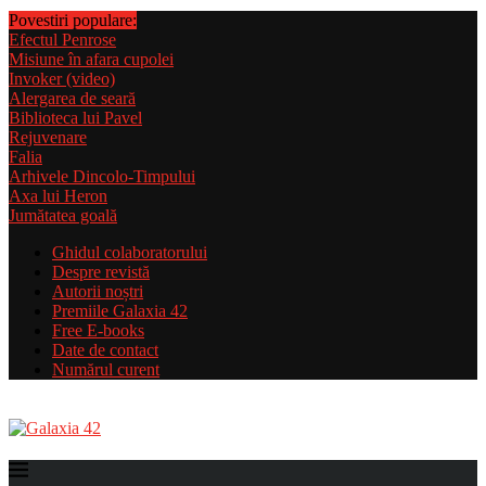
Povestiri populare:
Efectul Penrose
Misiune în afara cupolei
Invoker (video)
Alergarea de seară
Biblioteca lui Pavel
Rejuvenare
Falia
Arhivele Dincolo-Timpului
Axa lui Heron
Jumătatea goală
Ghidul colaboratorului
Despre revistă
Autorii noștri
Premiile Galaxia 42
Free E-books
Date de contact
Numărul curent