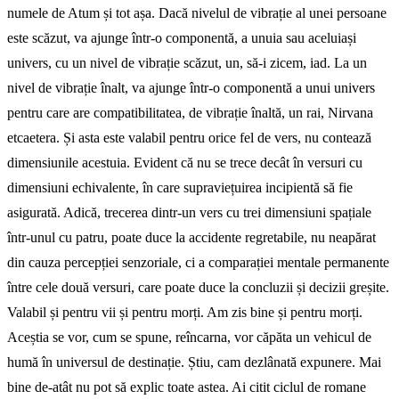
numele de Atum și tot așa. Dacă nivelul de vibrație al unei persoane
este scăzut, va ajunge într-o componentă, a unuia sau ace­luiași
univers, cu un nivel de vibrație scăzut, un, să-i zi­cem, iad. La un
nivel de vibrație înalt, va ajunge într-o componentă a unui univers
pentru care are compatibilitatea, de vibrație înaltă, un rai, Nirvana
etcaetera. Și asta este valabil pentru orice fel de vers, nu contează
dimensiunile acestuia. Evident că nu se trece decât în versuri cu
dimensiuni echivalente, în care supraviețuirea incipientă să fie
asigurată. Adică, trecerea dintr-un vers cu trei dimen­siuni spațiale
într-unul cu patru, poate duce la accidente regretabile, nu neapărat
din cauza percepției sen­zoriale, ci a comparației mentale permanente
între cele două versuri, care poate duce la concluzii și decizii greșite.
Valabil și pentru vii și pentru morți. Am zis bine și pentru morți.
Aceștia se vor, cum se spune, reîncarna, vor căpăta un vehicul de
humă în universul de destinație. Știu, cam dezlâ­nată expunere. Mai
bine de-atât nu pot să explic toate astea. Ai citit ciclul de romane