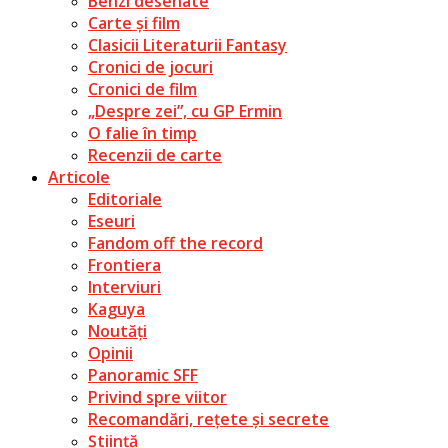
Benzi desenate
Carte și film
Clasicii Literaturii Fantasy
Cronici de jocuri
Cronici de film
„Despre zei”, cu GP Ermin
O falie în timp
Recenzii de carte
Articole
Editoriale
Eseuri
Fandom off the record
Frontiera
Interviuri
Kaguya
Noutăți
Opinii
Panoramic SFF
Privind spre viitor
Recomandări, rețete și secrete
Știință