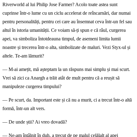
Riverworld al lui Philip Jose Farmer? Acolo toate astea sunt
cuprinse într-o lume cu un ciclu accelerat de reîncarnări, dar numai
pentru persona­lități, pentru cei care au însemnat ceva într-un fel sau
altul în istoria umanității. Ce voiam să-ți spun e că râul, curge­rea
apei, va simboliza întotdeauna timpul, de asemeni limita lumii
noastre și trecerea într-o alta, simbolizate de maluri. Vezi Styx-ul și
altele. Te-am lămurit?
— M-ai amețit, mă așteptam la un răspuns mai simplu și mai scurt.
Vrei să zici ca Anargh a trăit atât de mult pentru că a reușit să
manipuleze curgerea timpului?
— Pe scurt, da. Important este și că nu a murit, ci a trecut într-o altă
formă, într-un alt vers.
— De unde știi? Ai vreo dovadă?
— Ne-am întâlnit în duh, a trecut de pe malul celălalt al apei