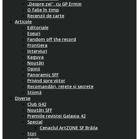
„Despre zei”, cu GP Ermin
O falie în timp
Recenzii de carte
Articole
Editoriale
Eseuri
Fandom off the record
Frontiera
Interviuri
Kaguya
Noutăți
Opinii
Panoramic SFF
Privind spre viitor
Recomandări, rețete și secrete
Știință
Diverse
Club G42
Noutăți SFF
Premiile revistei Galaxia 42
Special
Cenaclul ArtZONE SF Brăila
Știri