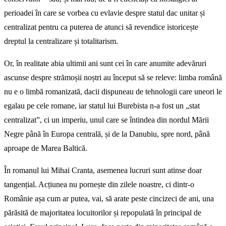
perioadei în care se vorbea cu evlavie despre statul dac unitar și
centralizat pentru ca puterea de atunci să revendice istoricește
dreptul la centralizare și totalitarism.
Or, în realitate abia ultimii ani sunt cei în care anumite adevăruri
ascunse despre strămoșii noștri au început să se releve: limba română
nu e o limbă romanizată, dacii dispuneau de tehnologii care uneori le
egalau pe cele romane, iar statul lui Burebista n-a fost un „stat
centralizat”, ci un imperiu, unul care se întindea din nordul Mării
Negre până în Europa centrală, și de la Danubiu, spre nord, până
aproape de Marea Baltică.
În romanul lui Mihai Cranta, asemenea lucruri sunt atinse doar
tangențial. Acțiunea nu pornește din zilele noastre, ci dintr-o
Românie așa cum ar putea, vai, să arate peste cincizeci de ani, una
părăsită de majoritatea locuitorilor și repopulată în principal de