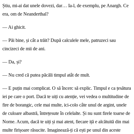
Știu, mi-ai dat unele dovezi, dar… Ia-l, de exemplu, pe Anargh. Ce
era, om de Neanderthal?
— Ai ghicit.
— Păi bine, și cât a trăit? După calculele mele, patruzeci sau
cincizeci de mii de ani.
— Da, și?
— Nu cred că putea păcăli timpul atât de mult.
— E puțin mai complicat. O să încerc să explic. Timpul e ca țesătura
iei pe care o port. Dacă te uiți cu atenție, vei vedea o multitudine de
fire de borangic, cele mai multe, ici-colo câte unul de argint, unele
de culoare albastră, între­țesute în celelalte. Și nu sunt firele toarse de
Norne. Acum, dacă te uiți și mai atent, fiecare iță e alcătuită din mai
multe firișoare răsucite. Imaginează-ți că ești pe unul din aceste