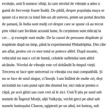
evoluție, unii îi numesc sfinți, la care nivelul de vibrație a atins o
gamă de frecvențe foarte înaltă. De pildă, despre populația maya se
spune că a trecut cu totul într-un alt univers, printr-un portal deschis
de șamani, în India sunt mulți cei despre care se spune că au trecut
prin vălul care învăluie această lume, în creștinism sunt ridicați la
cer… și exemple sunt multe. De la cazuri de persoane dispărute și
reapărute după un timp, până la experimentul Philadelphia. Din câte
am aflat, pentru cei ce mor totul se petrece altfel. După moarte,
vehiculul nu mai e cel de humă, celulele sufletului sunt altfel
alcătuite. Nivelul de vibrație este cel dobândit în timpul vieții.
Trecerea se face spre universul cu vibrația cea mai compatibilă. Și
nu se face de unul singur, ci însoțit. I-am întâlnit de multe ori, deși
niciodată nu i-am putut opri din drumul lor, nici măcar pentru o
clipă, pe acei ghizi sau cum vrei să le zici. Unii îl știu pe unul sub
numele de Îngerul Morții, alții Valkyrja, vechii greci pe altul sub
numele luntrașului Charon, egiptenii pe un altul, tot luntraș, sub