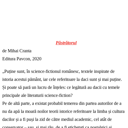
Păstrătorul
de Mihai Cranta
Editura Pavcon, 2020
„Puține sunt, în science-fictionul românesc, textele inspirate de
istoria acestui pământ, iar cele referitoare la daci sunt și mai puține.
Și poate să pară un lucru de înțeles: ce legătură au dacii cu temele
principale ale literaturii science-fiction?
Pe de altă parte, a existat probabil temerea din partea autorilor de a
nu da apă la moară noilor teorii istorice referitoare la limba și cultura
dacilor și a fi puși la zid de către mediul academic, cel atât de
conservator – sau, și mai rău, de a fi etichetați ca nostalgici ai