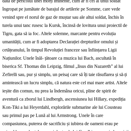
dată de pericolul unei morți imi­nente, cum ar fi cel al unui soldat
îngropat pe jumătate de barajul de artilerie pe Somme, care vede
venind spre el norul de gaz de muștar sau ale altui soldat, închis în
turela unui tanc rusesc la Kursk, încinsă de lovitura unui proiectil de
Tigru, gata să ia foc. Altele solemne, marcante pentru evoluția
umanității, cum ar fi adoptarea Declara­ției drepturilor omului și
cetățeanului, în timpul Revo­luției franceze sau înființarea Ligii
Națiunilor. Unele înăl­- țătoare ca muzica lui Bach, ascultată în
biserica Sf. Thomas din Leipzig, filmul „Iisus din Nazareth” al lui
Zefirelli sau, pur și simplu, un peisaj care să îți taie răsuflarea și să-ți
amintească un lucru simplu, că natura este cel mai mare artist. Altele
ieșite din comun, nu prea la îndemâna oricui, pline de spirit de
aventură ca zborul lui Lind­bergh, ascensiunea lui Hillary, expediția
Kon-Tiki a lui Heyerdahl, explorările submarine ale lui Cousteau
sau primul pas pe Lună al lui Armstrong. Unele în care
compasiunea, puterea de sacrificiu și iubirea de oameni erau pe