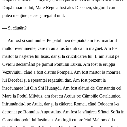
După moartea lui, Mare Rege a fost ales Deceneu, singurul care
putea menține pacea și regatul unit.
— Și căutări?
— Au fost și sunt multe. Pe patul meu de piatră am fost martorul
multor evenimente, care m-au atras în duh ca un magnet. Am fost
martor la nașterea lui Iisus, dar și la crucificarea lui. L-am auzit pe
Ovidiu declamând pe țăr­mul Pontului Euxin. Am fost la erupția
Vezuviului, când a fost distrus Pompeii. Am fost martor la moartea
lui Decebal și a speranței regatului dac. Am fost prezent la
înscăunarea lui Qin Shi Huangdi. Am fost alături de Constantin cel
Mare la Podul Milvius, am fost cu Aetius pe Câmpiile Catalaunice,
înfruntându-l pe Attila, dar și la căderea Romei, când Odoacru l-a
detronat pe Romulus Augustulus. Am fost la sfințirea Sfintei Sofia în
Constatinopolul lui Iustinian. Am fugit cu profetul Mahomed la