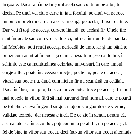
firișoare. Dacă rămâi pe firișorul acela sau continui pe altul, tu
decizi. Pe unul vei citi o carte în fața focului, pe altul vei petrece
timpul cu prietenii care au ales să meargă pe același firișor cu tine.
Dar veți fi toți pe aceeași curgere liniară, pe același fir. Unele fire
sunt înno­date sau cum vrei să le zici, intri ca într-un fel de bandă a
lui Moebius, poți retrăi aceeași perioadă de timp, iar și iar, până te
prinzi cum ai intrat în buclă și cum să ieși. Întrețeserea de fire, în
schimb, este ca multitudinea celorlate universuri, în care timpul
curge altfel, poate în aceeași direcție, poate nu, poate cu aceeași
viteză sau poate nu, după cum niciun fir nu seamănă cu celălalt.
Dacă întâl­nești un pliu, la baza lui vei putea trece pe același fir mult
mai repede în viitor, fără să mai parcurgi firul normal, care te poartă
pe tot pliul. Ceva în genul singularităților sau găurilor de vierme,
validate teoretic, dar netestate încă. De ce zic în genul, pentru că,
asemănător ca în cazul lor, poți continua pe alt fir, nu pe același, la
fel de bine în viitor sau trecut, deci într-un viitor sau trecut alternativ.