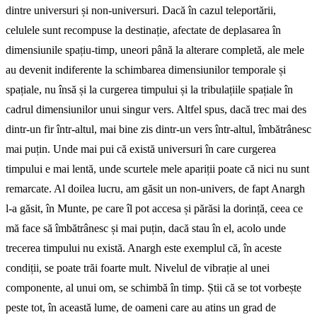
dintre universuri și non-universuri. Dacă în cazul teleportării,
celulele sunt recompuse la destinație, afectate de deplasarea în
dimensiunile spațiu-timp, uneori până la alterare completă, ale mele
au devenit indiferente la schimbarea dimensiunilor temporale și
spațiale, nu însă și la curgerea timpului și la tribulațiile spațiale în
cadrul dimensiunilor unui singur vers. Altfel spus, dacă trec mai des
dintr-un fir într-altul, mai bine zis dintr-un vers într-altul, îmbătrânesc
mai puțin. Unde mai pui că există universuri în care curgerea
timpului e mai lentă, unde scurtele mele apariții poate că nici nu sunt
remarcate. Al doilea lucru, am găsit un non-univers, de fapt Anargh
l-a găsit, în Munte, pe care îl pot accesa și părăsi la dorință, ceea ce
mă face să îmbătrânesc și mai puțin, dacă stau în el, acolo unde
trecerea timpului nu există. Anargh este exemplul că, în aceste
condiții, se poate trăi foarte mult. Nivelul de vibrație al unei
componente, al unui om, se schimbă în timp. Știi că se tot vorbește
peste tot, în această lume, de oameni care au atins un grad de