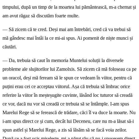
timpului, după un timp de la moartea lui pământească, m-a chemat și
am avut răgaz să discutăm foarte multe.
— Să zicem că te cred. Deși mai am întrebări, cred că va trebui să
mă gândesc mai întâi la ce mi-ai spus. Ai pomenit de niște munci și
căutări.
— Da, trebuia să caut în memoria Muntelui soluții la diversele
probleme ale slujitorilor lui Zamolxis. Să zicem că mă foloseau ca pe
un oracol, deși mă feream să le spun ce vedeam în viitor, pentru că
puțini erau cei ce acceptau viitorul. Așa că trebuia să îmbrac orice
referire la viitor în meșteșugite cuvinte, lăsând loc tuturor să creadă
ce vor, dacă nu vor să creadă ce trebuia să se întâmple. I-am spus
Marelui Rege să se ferească de trădare, căci îl va duce la moarte. Nu
i-am spus direct ce și cum, decât lui Deceneu, care nu m-a lăsat să-i
spun astfel și Marelui Rege, a zis să lăsăm să se facă voia zeilor.
După ce a fost ucis mișe­lește, mi-a părut rău că nu-i spusesem direct.