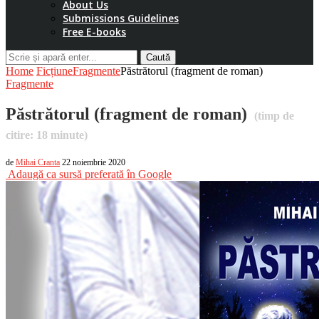
About Us
Submissions Guidelines
Free E-books
Caută
Home
Ficțiune
Fragmente
Păstrătorul (fragment de roman)
Fragmente
Păstrătorul (fragment de roman)
(timp de
citire:
18
minute)
de
Mihai Cranta
22 noiembrie 2020
Adaugă ca sursă preferată în Google