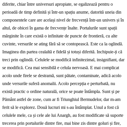
diferite, chiar între universuri apropiate, se egalizează pentru o
perioadă de timp definită și într-un spațiu anume, datorită uneia din
componentele care are același nivel de frecvență într-un univers și în
altul, de obicei în gama de frecvențe înalte. Portalurile sunt spații
mărginite în care există o infinitate de puncte de frontieră, cu alte
cuvinte, versurile se ating fără să se contopească. Este ca la oglindă.
Imaginea din partea cealaltă e fidelă și totuși diferită. Inchipuie-ți că
treci prin oglindă. Celulele se modifică infinitezimal, insignifiant, dar
se modifică. Cea mai sensibilă e celula nervoasă. E mai complicat
acolo unde firele se destramă, sunt pătate, contaminate, adică acolo
unde versurile suferă anomalii. Acolo percep­ția e perturbată, nu
există practic o ordine naturală, orice se poate întâmpla. Sunt și pe
Pământ astfel de zone, cum ar fi Triunghiul Bermudelor, dar m-am
ferit să le explorez. Două lucruri mi s-au întâmplat. Unul a fost că
celulele mele, ca și cele ale lui Anargh, au fost modificate să suporte
trecerea prin portalurile dintre fire, mai bine zis dintre goluri și fire,