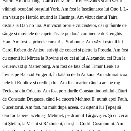
Yatrib. Am fost lângă Carol cel Mare la Roncesvalles și am văzut
vikingii ocupând orașului York. Am fost la înscăunarea lui Otto I. L-
am văzut pe Harold murind la Hastings. Am văzut clanul Taira
distrus la Dan-no-ura. Am văzut ororile cruciadelor, dar și râurile de
sânge și movilele de capete lăsate pe două continente de Genghis
Han. Am fost la primele cursuri la Sorbonne. Am văzut oștenii lui
Carol Robert de Anjou, striviți de copaci și pietre la Posada. Am fost
cu oștenii lui Mircea la Rovine și cu cei ai lui Alexandru cel Bun la
Gruenwald și Marienburg. Am fost de față când Timur Lenk l-a
învins pe Baia­zid Fulgerul, în bătălia de la Ankara. Am admirat icoa­
nele lui Rubliov și credința lui. Am fost martor când a ars pe rug
Fecioara din Orleans. Am fost pe zidurile Constantinopolului alături
de Constatin Dragases, când l-a cucerit Mehmet II, numit apoi Fatih,
Cuceritorul. Am fost, nu mult după aceea, cu oștenii lui Țepeș să
dau foc taberei aceluiași Mehmet, pe drumul Târgoviștei. Și cu cei ai
lui Ștefan, la Vaslui și Războieni, dar și la Codrii Cosminului. Am