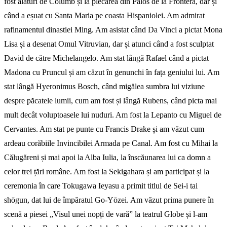
fost alături de Columb și la plecarea din Palos de la Frontera, dar și
când a eșuat cu Santa Maria pe coasta Hispaniolei. Am admirat
rafinamentul dinastiei Ming. Am asistat când Da Vinci a pictat Mona
Lisa și a desenat Omul Vitruvian, dar și atunci când a fost sculptat
David de către Michelangelo. Am stat lângă Rafael când a pictat
Madona cu Pruncul și am căzut în genunchi în fața geniu­lui lui. Am
stat lângă Hyeronimus Bosch, când migălea sumbra lui viziune
despre păcatele lumii, cum am fost și lângă Rubens, când picta mai
mult decât voluptoasele lui nuduri. Am fost la Lepanto cu Miguel de
Cervantes. Am stat pe punte cu Francis Drake și am văzut cum
ardeau corăbiile Invincibilei Armada pe Canal. Am fost cu Mihai la
Călugăreni și mai apoi la Alba Iulia, la înscăunarea lui ca domn a
celor trei țări române. Am fost la Sekigahara și am participat și la
ceremonia în care Tokugawa Ieyasu a primit titlul de Sei-i tai
shōgun, dat lui de împăratul Go-Yōzei. Am văzut prima punere în
scenă a piesei „Visul unei nopți de vară” la teatrul Globe și l-am