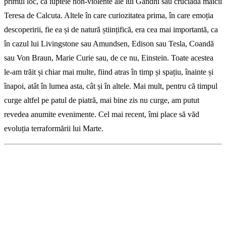
primul loc, ca luptele non-violente ale lui Gandhi sau cruciada maicii
Teresa de Calcuta. Altele în care curiozitatea prima, în care emoția
descoperirii, fie ea și de natură științifică, era cea mai importantă, ca
în cazul lui Living­stone sau Amundsen, Edison sau Tesla, Coandă
sau Von Braun, Marie Curie sau, de ce nu, Einstein. Toate acestea
le-am trăit și chiar mai multe, fiind atras în timp și spațiu, înainte și
îna­poi, atât în lumea asta, cât și în altele. Mai mult, pentru că timpul
curge altfel pe patul de piatră, mai bine zis nu curge, am putut
revedea anumite evenimente. Cel mai recent, îmi place să văd
evoluția terraformării lui Marte.