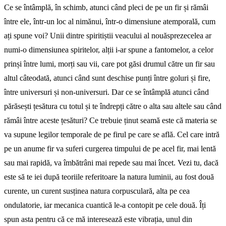
Ce se întâmplă, în schimb, atunci când pleci de pe un fir și rămâi
între ele, într-un loc al nimănui, într-o dimensiune atemporală, cum
ați spune voi? Unii dintre spiritiștii veacului al nouă­sprezecelea ar
numi-o dimensiunea spiritelor, alții i-ar spune a fantomelor, a celor
prinși între lumi, morți sau vii, care pot găsi drumul către un fir sau
altul câteodată, atunci când sunt deschise punți între goluri și fire,
între universuri și non-universuri. Dar ce se întâmplă atunci când
pără­sești țesătura cu totul și te îndrepți către o alta sau altele sau când
rămâi între aceste țesături? Ce trebuie ținut sea­mă este că materia se
va supune legilor temporale de pe firul pe care se află. Cel care intră
pe un anume fir va suferi curgerea timpului de pe acel fir, mai lentă
sau mai rapidă, va îmbătrâni mai repede sau mai încet. Vezi tu, dacă
este să te iei după teoriile referitoare la natura luminii, au fost două
curente, un curent susținea natura corpusculară, alta pe cea
ondulatorie, iar mecanica cuantică le-a contopit pe cele două. Îți
spun asta pentru că ce mă interesează este vibrația, unul din