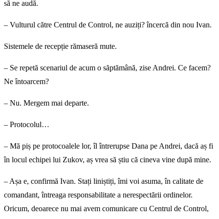
să ne audă.
– Vulturul către Centrul de Control, ne auziți? încercă din nou Ivan.
Sistemele de recepție rămaseră mute.
– Se repetă scenariul de acum o săptămână, zise Andrei. Ce facem?
Ne întoarcem?
– Nu. Mergem mai departe.
– Protocolul…
– Mă piș pe protocoalele lor, îl întrerupse Dana pe Andrei, dacă aș fi
în locul echipei lui Zukov, aș vrea să știu că cineva vine după mine.
– Așa e, confirmă Ivan. Stați liniștiți, îmi voi asuma, în calitate de
comandant, întreaga responsabilitate a nerespectării ordinelor.
Oricum, deoarece nu mai avem comunicare cu Centrul de Control,