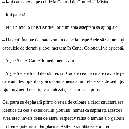
– I-ați cam speriat pe cei de la Centrul de Control al Misiunii.
– Îmi pare rău.
– Nu-i nimic, o liniști Andrei, oricum abia așteptam să ajung aici.
– Haideți! Înainte de toate vom trece pe la ‘nșpe Stele să vă montați
capsulele de dormit și apoi mergem în Carie. Colonelul vă așteaptă.
– ‘nșpe Stele? Carie? fu nedumerit Ivan.
– ‘nșpe Stele e locul de odihnă, iar Caria e cea mai mare cavitate pe
care am descoperit-o și acolo am amenajat un fel de sală de ședințe.
Igor, inginerul nostru, le-a botezat și se pare că a prins.
Cei patru se deplasară printr-o rețea de culoare a căror structură era
identică cu cea a exteriorului globului, numai că suprafața acestora
avea efect invers celei de afară, respectiv radia o lumină alb-gălbuie,
nu foarte puternică, dar plăcută. Astfel, vizibilitatea era una