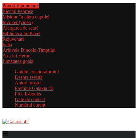
Povestiri populare:
Efectul Penrose
Misiune în afara cupolei
Invoker (video)
Alergarea de seară
Biblioteca lui Pavel
Rejuvenare
Falia
Arhivele Dincolo-Timpului
Axa lui Heron
Jumătatea goală
Ghidul colaboratorului
Despre revistă
Autorii noștri
Premiile Galaxia 42
Free E-books
Date de contact
Numărul curent