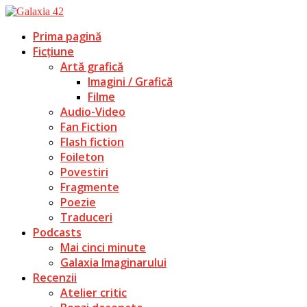
Prima pagină
Ficțiune
Artă grafică
Imagini / Grafică
Filme
Audio-Video
Fan Fiction
Flash fiction
Foileton
Povestiri
Fragmente
Poezie
Traduceri
Podcasts
Mai cinci minute
Galaxia Imaginarului
Recenzii
Atelier critic