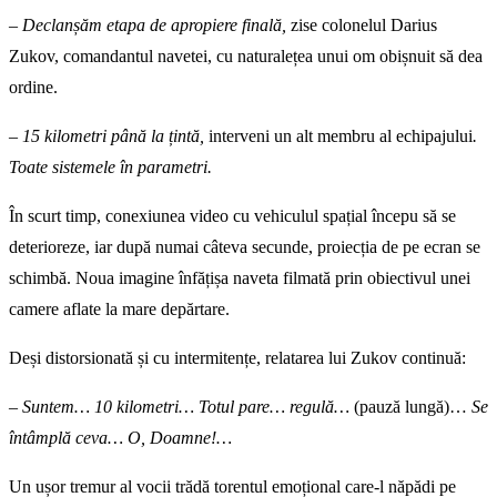
– Declanșăm etapa de apropiere finală,
zise colonelul Darius
Zukov, comandantul navetei, cu naturalețea unui om obișnuit să dea
ordine.
– 15 kilometri până la țintă,
interveni un alt membru al echipajului
.
Toate sistemele în parametri.
În scurt timp, conexiunea video cu vehiculul spațial începu să se
deterioreze, iar după numai câteva secunde, proiecția de pe ecran se
schimbă. Noua imagine înfățișa naveta filmată prin obiectivul unei
camere aflate la mare depărtare.
Deși distorsionată și cu intermitențe, relatarea lui Zukov continuă:
– Suntem… 10 kilometri… Totul pare… regulă…
(pauză lungă)…
Se
întâmplă ceva… O, Doamne!…
Un ușor tremur al vocii trădă torentul emoțional care-l năpădi pe