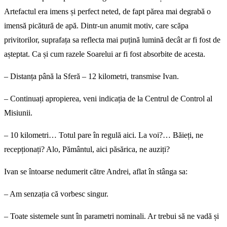
Artefactul era imens și perfect neted, de fapt părea mai degrabă o
imensă picătură de apă. Dintr-un anumit motiv, care scăpa
privitorilor, suprafața sa reflecta mai puțină lumină decât ar fi fost de
așteptat. Ca și cum razele Soarelui ar fi fost absorbite de acesta.
– Distanța până la Sferă – 12 kilometri, transmise Ivan.
– Continuați apropierea, veni indicația de la Centrul de Control al
Misiunii.
– 10 kilometri… Totul pare în regulă aici. La voi?… Băieți, ne
recepționați? Alo, Pământul, aici păsărica, ne auziți?
Ivan se întoarse nedumerit către Andrei, aflat în stânga sa:
– Am senzația că vorbesc singur.
– Toate sistemele sunt în parametri nominali. Ar trebui să ne vadă și