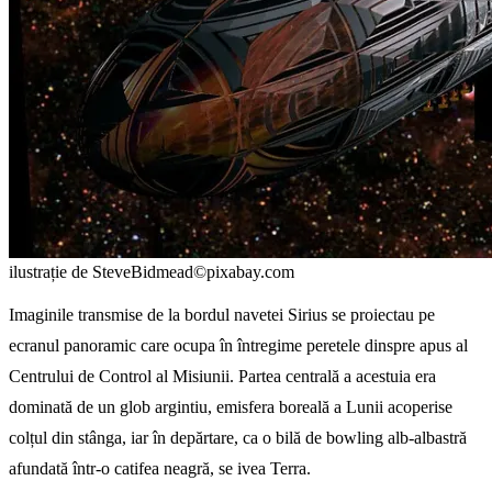
ilustrație de SteveBidmead©pixabay.com
Imaginile transmise de la bordul navetei Sirius se proiectau pe
ecranul panoramic care ocupa în întregime peretele dinspre apus al
Centrului de Control al Misiunii. Partea centrală a acestuia era
dominată de un glob argintiu, emisfera boreală a Lunii acoperise
colțul din stânga, iar în depărtare, ca o bilă de bowling alb-albastră
afundată într-o catifea neagră, se ivea Terra.