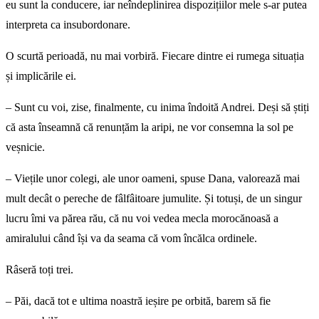
eu sunt la conducere, iar neîndeplinirea dispozițiilor mele s-ar putea
interpreta ca insubordonare.
O scurtă perioadă, nu mai vorbiră. Fiecare dintre ei rumega situația
și implicările ei.
– Sunt cu voi, zise, finalmente, cu inima îndoită Andrei. Deși să știți
că asta înseamnă că renunțăm la aripi, ne vor consemna la sol pe
veșnicie.
– Viețile unor colegi, ale unor oameni, spuse Dana, valorează mai
mult decât o pereche de fâlfâitoare jumulite. Și totuși, de un singur
lucru îmi va părea rău, că nu voi vedea mecla morocănoasă a
amiralului când își va da seama că vom încălca ordinele.
Râseră toți trei.
– Păi, dacă tot e ultima noastră ieșire pe orbită, barem să fie