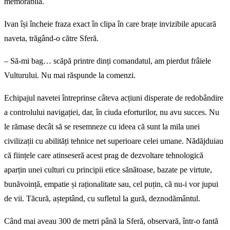
memorabilă.
Ivan își încheie fraza exact în clipa în care brațe invizibile apucară
naveta, trăgând-o către Sferă.
– Să-mi bag… scăpă printre dinți comandatul, am pierdut frâiele
Vulturului. Nu mai răspunde la comenzi.
Echipajul navetei întreprinse câteva acțiuni disperate de redobândire
a controlului navigației, dar, în ciuda eforturilor, nu avu succes. Nu
le rămase decât să se resemneze cu ideea că sunt la mila unei
civilizații cu abilități tehnice net superioare celei umane. Nădăjduiau
că ființele care atinseseră acest prag de dezvoltare tehnologică
aparțin unei culturi cu principii etice sănătoase, bazate pe virtute,
bunăvoință, empatie și raționalitate sau, cel puțin, că nu-i vor jupui
de vii. Tăcură, așteptând, cu sufletul la gură, deznodământul.
Când mai aveau 300 de metri până la Sferă, observară, într-o fantă