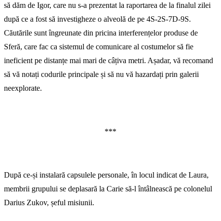
să dăm de Igor, care nu s-a prezentat la raportarea de la finalul zilei
după ce a fost să investigheze o alveolă de pe 4S-2S-7D-9S.
Căutările sunt îngreunate din pricina interferențelor produse de
Sferă, care fac ca sistemul de comunicare al costumelor să fie
ineficient pe distanțe mai mari de câțiva metri. Așadar, vă recomand
să vă notați codurile principale și să nu vă hazardați prin galerii
neexplorate.
***
După ce-și instalară capsulele personale, în locul indicat de Laura,
membrii grupului se deplasară la Carie să-l întâlnească pe colonelul
Darius Zukov, șeful misiunii.