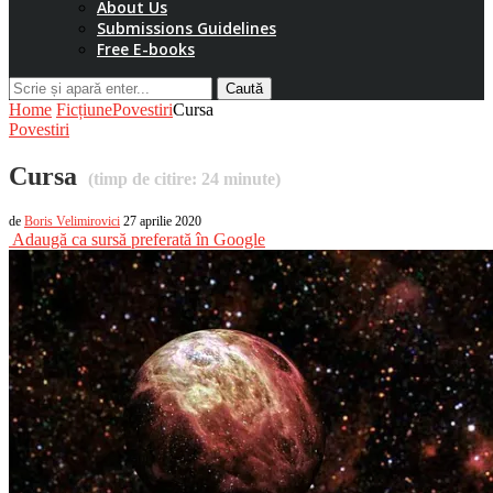
About Us
Submissions Guidelines
Free E-books
Caută
Home
Ficțiune
Povestiri
Cursa
Povestiri
Cursa
(timp de citire:
24
minute)
de
Boris Velimirovici
27 aprilie 2020
Adaugă ca sursă preferată în Google