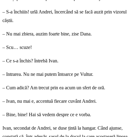
– S-a închiiis! urlă Andrei, încercând să se facă auzit prin vizorul
căștii.
– Nu mai zbiera, auzim foarte bine, zise Dana.
– Scu… scuze!
– Ce s-a închis? întrebă Ivan.
– Intrarea. Nu ne mai putem întoarce pe Vultur.
– Cum adică? Am trecut prin ea acum un sfert de oră.
– Ivan, nu mai e, accentuă fiecare cuvânt Andrei.
– Bine, bine! Hai să vedem despre ce e vorba.
Ivan, secondat de Andrei, se duse țintă la hangar. Când ajunse,
constată că, într-adevăr, sasul de la docul la care acostaseră lipsea.