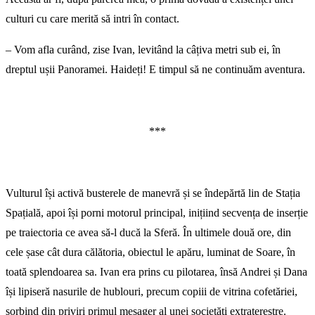
culturi cu care merită să intri în contact.
– Vom afla curând, zise Ivan, levitând la câțiva metri sub ei, în
dreptul ușii Panoramei. Haideți! E timpul să ne continuăm aventura.
***
Vulturul își activă busterele de manevră și se îndepărtă lin de Stația
Spațială, apoi își porni motorul principal, inițiind secvența de inserție
pe traiectoria ce avea să-l ducă la Sferă. În ultimele două ore, din
cele șase cât dura călătoria, obiectul le apăru, luminat de Soare, în
toată splendoarea sa. Ivan era prins cu pilotarea, însă Andrei și Dana
își lipiseră nasurile de hublouri, precum copiii de vitrina cofetăriei,
sorbind din priviri primul mesager al unei societăți extraterestre.