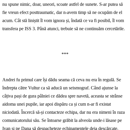
nu spune nimic, doar, uneori, scoate astfel de sunete. S-ar putea să
fie vreun efect posttraumatic, dar n-avem timp să ne ocupăm de el
acum. Cât stă liniștit îl vom ignora și, îndată ce va fi posibil, îl vom
transfera pe ISS 3. Până atunci, trebuie să ne continuăm cercetările.
***
Andrei fu primul care își dădu seama că ceva nu era în regulă. Se
îndrepta către Vultur ca să aducă un seismograf. Când ajunse la
câțiva pași de gura pâlniei ce dădea spre navetă, aceasta se strânse
aidoma unei pupile, iar apoi dispăru ca și cum n-ar fi existat
niciodată. Încercă să-și contacteze echipa, dar nu era nimeni în raza
comunicatorului său. Se întoarse grăbit la alveola unde-i lăsase pe
Ivan și pe Dana să despacheteze echipamentele deja descărcate.