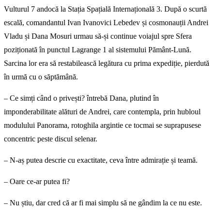
Vulturul 7 andocă la Stația Spațială Internațională 3. După o scurtă
escală, comandantul Ivan Ivanovici Lebedev și cosmonauții Andrei
Vladu și Dana Mosuri urmau să-și continue voiajul spre Sfera
poziționată în punctul Lagrange 1 al sistemului Pământ-Lună.
Sarcina lor era să restabilească legătura cu prima expediție, pierdută
în urmă cu o săptămână.
– Ce simți când o privești? întrebă Dana, plutind în
imponderabilitate alături de Andrei, care contempla, prin hubloul
modulului Panorama, rotoghila argintie ce tocmai se suprapusese
concentric peste discul selenar.
– N-aș putea descrie cu exactitate, ceva între admirație și teamă.
– Oare ce-ar putea fi?
– Nu știu, dar cred că ar fi mai simplu să ne gândim la ce nu este.