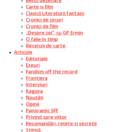
Benzi desenate
Carte și film
Clasicii Literaturii Fantasy
Cronici de jocuri
Cronici de film
„Despre zei”, cu GP Ermin
O falie în timp
Recenzii de carte
Articole
Editoriale
Eseuri
Fandom off the record
Frontiera
Interviuri
Kaguya
Noutăți
Opinii
Panoramic SFF
Privind spre viitor
Recomandări, rețete și secrete
Știință