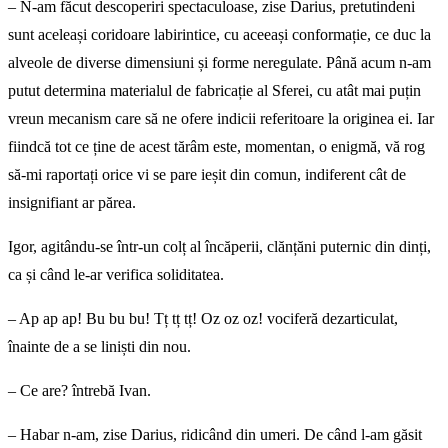
– N-am făcut descoperiri spectaculoase, zise Darius, pretutindeni
sunt aceleași coridoare labirintice, cu aceeași conformație, ce duc la
alveole de diverse dimensiuni și forme neregulate. Până acum n-am
putut determina materialul de fabricație al Sferei, cu atât mai puțin
vreun mecanism care să ne ofere indicii referitoare la originea ei. Iar
fiindcă tot ce ține de acest tărâm este, momentan, o enigmă, vă rog
să-mi raportați orice vi se pare ieșit din comun, indiferent cât de
insignifiant ar părea.
Igor, agitându-se într-un colț al încăperii, clănțăni puternic din dinți,
ca și când le-ar verifica soliditatea.
– Ap ap ap! Bu bu bu! Tț tț tț! Oz oz oz! vociferă dezarticulat,
înainte de a se liniști din nou.
– Ce are? întrebă Ivan.
– Habar n-am, zise Darius, ridicând din umeri. De când l-am găsit