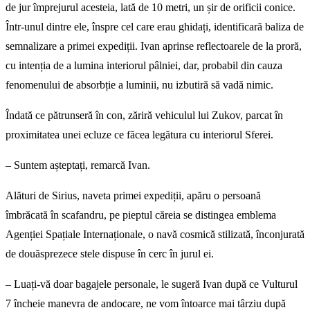
de jur împrejurul acesteia, lată de 10 metri, un șir de orificii conice.
Într-unul dintre ele, înspre cel care erau ghidați, identificară baliza de
semnalizare a primei expediții. Ivan aprinse reflectoarele de la proră,
cu intenția de a lumina interiorul pâlniei, dar, probabil din cauza
fenomenului de absorbție a luminii, nu izbutiră să vadă nimic.
Îndată ce pătrunseră în con, zăriră vehiculul lui Zukov, parcat în
proximitatea unei ecluze ce făcea legătura cu interiorul Sferei.
– Suntem așteptați, remarcă Ivan.
Alături de Sirius, naveta primei expediții, apăru o persoană
îmbrăcată în scafandru, pe pieptul căreia se distingea emblema
Agenției Spațiale Internaționale, o navă cosmică stilizată, înconjurată
de douăsprezece stele dispuse în cerc în jurul ei.
– Luați-vă doar bagajele personale, le sugeră Ivan după ce Vulturul
7 încheie manevra de andocare, ne vom întoarce mai târziu după