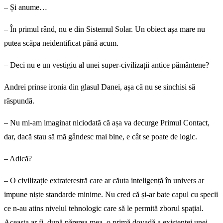
– Și anume…
– În primul rând, nu e din Sistemul Solar. Un obiect așa mare nu
putea scăpa neidentificat până acum.
– Deci nu e un vestigiu al unei super-civilizații antice pământene?
Andrei prinse ironia din glasul Danei, așa că nu se sinchisi să
răspundă.
– Nu mi-am imaginat niciodată că așa va decurge Primul Contact,
dar, dacă stau să mă gândesc mai bine, e cât se poate de logic.
– Adică?
– O civilizație extraterestră care ar căuta inteligență în univers ar
impune niște standarde minime. Nu cred că și-ar bate capul cu specii
ce n-au atins nivelul tehnologic care să le permită zborul spațial.
Aceasta ar fi, după părerea mea, o primă dovadă a existenței unei