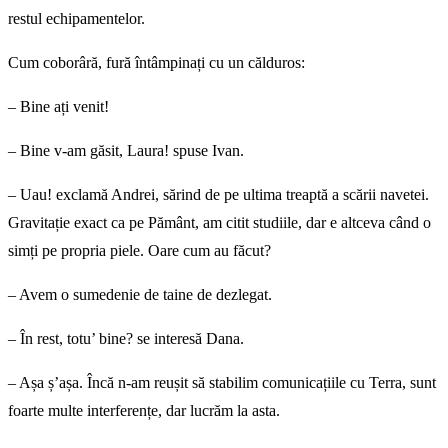
restul echipamentelor.
Cum coborâră, fură întâmpinați cu un călduros:
– Bine ați venit!
– Bine v-am găsit, Laura! spuse Ivan.
– Uau! exclamă Andrei, sărind de pe ultima treaptă a scării navetei.
Gravitație exact ca pe Pământ, am citit studiile, dar e altceva când o
simți pe propria piele. Oare cum au făcut?
– Avem o sumedenie de taine de dezlegat.
– În rest, totu’ bine? se interesă Dana.
– Așa ș’așa. Încă n-am reușit să stabilim comunicațiile cu Terra, sunt
foarte multe interferențe, dar lucrăm la asta.