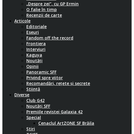
„Despre zei”, cu GP Ermin
O falie în timp
Recenzii de carte
Articole
Editoriale
Eseuri
Fandom off the record
Frontiera
Interviuri
Kaguya
Noutăți
Opinii
Panoramic SFF
Privind spre viitor
Recomandări, rețete și secrete
Știință
Diverse
Club G42
Noutăți SFF
Premiile revistei Galaxia 42
Special
Cenaclul ArtZONE SF Brăila
Știri