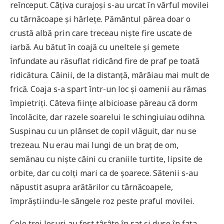
reînceput. Câțiva curajoși s-au urcat în vârful movilei
cu târnăcoape și hârlețe. Pământul părea doar o
crustă albă prin care treceau niște fire uscate de
iarbă. Au bătut în coajă cu uneltele și gemete
înfundate au răsuflat ridicând fire de praf pe toată
ridicătura. Câinii, de la distanță, mârâiau mai mult de
frică. Coaja s-a spart într-un loc și oamenii au rămas
împietriți. Câteva ființe albicioase păreau că dorm
încolăcite, dar razele soarelui le schingiuiau odihna.
Suspinau cu un plânset de copil vlăguit, dar nu se
trezeau. Nu erau mai lungi de un braț de om,
semănau cu niște câini cu craniile turtite, lipsite de
orbite, dar cu colți mari ca de șoarece. Sătenii s-au
năpustit asupra arătărilor cu târnăcoapele,
împrăștiindu-le sângele roz peste praful movilei.
Cele trei leșuri au fost târâte în sat și duse în fața