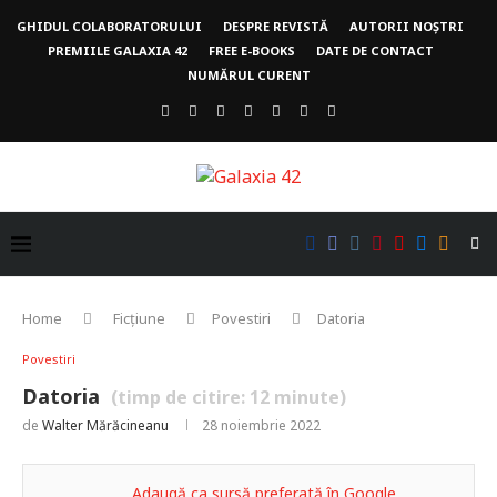
GHIDUL COLABORATORULUI
DESPRE REVISTĂ
AUTORII NOȘTRI
PREMIILE GALAXIA 42
FREE E-BOOKS
DATE DE CONTACT
NUMĂRUL CURENT
Home
Ficțiune
Povestiri
Datoria
Povestiri
Datoria
(timp de citire:
12
minute)
de
Walter Mărăcineanu
28 noiembrie 2022
Adaugă ca sursă preferată în Google