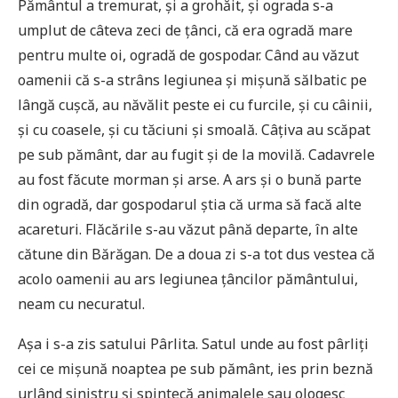
Pământul a tremurat, și a grohăit, și ograda s-a
umplut de câteva zeci de țânci, că era ogradă mare
pentru multe oi, ogradă de gospodar. Când au văzut
oamenii că s-a strâns legiunea și mișună sălbatic pe
lângă cușcă, au năvălit peste ei cu furcile, și cu câinii,
și cu coasele, și cu tăciuni și smoală. Câțiva au scăpat
pe sub pământ, dar au fugit și de la movilă. Cadavrele
au fost făcute morman și arse. A ars și o bună parte
din ogradă, dar gospodarul știa că urma să facă alte
acareturi. Flăcările s-au văzut până departe, în alte
cătune din Bărăgan. De a doua zi s-a tot dus vestea că
acolo oamenii au ars legiunea țâncilor pământului,
neam cu necuratul.
Așa i s-a zis satului Pârlita. Satul unde au fost pârliți
cei ce mișună noaptea pe sub pământ, ies prin beznă
urlând sinistru și spintecă animalele sau ologesc