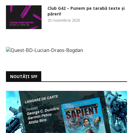
Club G42 – Punem pe tarabă texte și
păreri!
25 noiembrie 2025
NOUTĂȚI SFF