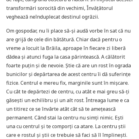
transformări sorocită din vechimi, Învățătorul
veghează neînduplecat destinul ogrăzii.
Om gospodar, nu îi place să-și audă vorbe în sat că nu
are grijă de cele din bătătură. Chiar dacă pentru o
vreme a locuit la Brăila, aproape în fiecare zi liberă
dădea și atunci fuga la casa părintească. A călătorit
foarte puțin și de nevoie. Știe că are un rost în ograda
bunicilor și depărtarea de acest centru îi dă suferințe
fizice. Centrul e mereu fix, marginile sunt în mișcare.
Cu cât te depărtezi de centru, cu atât e mai greu să-ți
găsești un echilibru și un alt rost. Întreaga lume e ca
un titirez ce se învârte atât cât să te amețească
permanent. Când stai la centru nu simți nimic. Ești
una cu centrul și te comporți ca atare. La centru știi
care e rostul și știi ce trebuie să faci să îl împlinești.