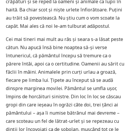
crăpături și se reped la oameni și animale ca lupii în
haită. Ba chiar scot și niște urlete înfiorătoare. Puțini
au trăit să povestească. Nu știu cum o vom scoate la
capăt. Mai ales că noi le-am tulburat adăpostul.
Cei mai tineri mai mult au râs și seara s-a lăsat peste
cătun. Nu apucă însă bine noaptea să-și verse
întunericul, că pământul începu să tremure ca o
părere întâi, apoi ca o certitudine. Oamenii au sărit cu
făclii în mâini. Animalele prin curți urlau a groază,
fiecare pe limba lui. Țipete au început să se audă
dinspre marginea movilei. Pământul se umfla ușor,
împins de horcăituri sinistre. Din loc în loc se căscau
gropi din care ieșeau în ogrăzi câte doi, trei țânci ai
pământului – așa îi numise bătrânul mai devreme –
care scoteau un fel de lătrat-urlet și se repezeau cu
dinții lor încovoiați ca de șobolan, mușcând tot ce le