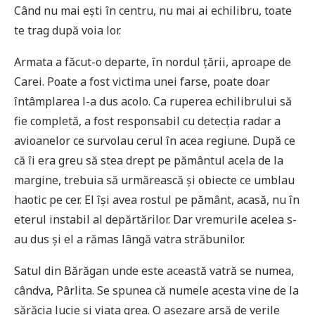
Când nu mai ești în centru, nu mai ai echilibru, toate
te trag după voia lor.
Armata a făcut-o departe, în nordul țării, aproape de
Carei. Poate a fost victima unei farse, poate doar
întâmplarea l-a dus acolo. Ca ruperea echilibrului să
fie completă, a fost responsabil cu detecția radar a
avioanelor ce survolau cerul în acea regiune. După ce
că îi era greu să stea drept pe pământul acela de la
margine, trebuia să urmărească și obiecte ce umblau
haotic pe cer. El își avea rostul pe pământ, acasă, nu în
eterul instabil al depărtărilor. Dar vremurile acelea s-
au dus și el a rămas lângă vatra străbunilor.
Satul din Bărăgan unde este această vatră se numea,
cândva, Pârlita. Se spunea că numele acesta vine de la
sărăcia lucie și viața grea. O așezare arsă de verile