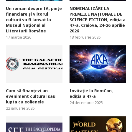
Un roman despre IA, piețe
NOMINALIZĂRI LA
financiare și viitorul
PREMIILE NAȚIONALE DE
culturii va fi lansat la
SCIENCE-FICTION, ediția a
Muzeul Național al
47-a, Craiova, 24-26 aprilie
Literaturii Române
2026
17 martie 2026
18 februarie 2026
Cum să finanțezi un
Invitație la RomCon,
eveniment cultural sau
ediția a 47-a
lupta cu eolienele
24 decembrie 2025
22 ianuarie 2026