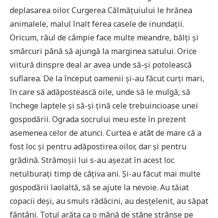
deplasarea oilor. Curgerea Călmățuiului le hrănea
animalele, malul înalt ferea casele de inundații.
Oricum, râul de câmpie face multe meandre, bălți și
smârcuri până să ajungă la marginea satului. Orice
viitură dinspre deal ar avea unde să-și potolească
suflarea. De la început oamenii și-au făcut curți mari,
în care să adăpostească oile, unde să le mulgă, să
închege laptele și să-și țină cele trebuincioase unei
gospodării. Ograda socrului meu este în prezent
asemenea celor de atunci. Curtea e atât de mare că a
fost loc și pentru adăpostirea oilor, dar și pentru
grădină. Strămoșii lui s-au așezat în acest loc
netulburați timp de câțiva ani. Și-au făcut mai multe
gospodării laolaltă, să se ajute la nevoie. Au tăiat
copacii deși, au smuls rădăcini, au desțelenit, au săpat
fântâni. Totul arăta ca o mână de stâne strânse pe