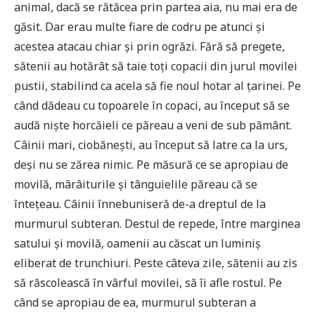
animal, dacă se rătăcea prin partea aia, nu mai era de
găsit. Dar erau multe fiare de codru pe atunci și
acestea atacau chiar și prin ogrăzi. Fără să pregete,
sătenii au hotărât să taie toți copacii din jurul movilei
pustii, stabilind ca acela să fie noul hotar al țarinei. Pe
când dădeau cu topoarele în copaci, au început să se
audă niște horcăieli ce păreau a veni de sub pământ.
Câinii mari, ciobănești, au început să latre ca la urs,
deși nu se zărea nimic. Pe măsură ce se apropiau de
movilă, mârâiturile și tânguielile păreau că se
întețeau. Câinii înnebuniseră de-a dreptul de la
murmurul subteran. Destul de repede, între marginea
satului și movilă, oamenii au căscat un luminiș
eliberat de trunchiuri. Peste câteva zile, sătenii au zis
să răscolească în vârful movilei, să îi afle rostul. Pe
când se apropiau de ea, murmurul subteran a