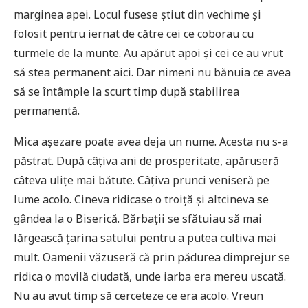
marginea apei. Locul fusese știut din vechime și
folosit pentru iernat de către cei ce coborau cu
turmele de la munte. Au apărut apoi și cei ce au vrut
să stea permanent aici. Dar nimeni nu bănuia ce avea
să se întâmple la scurt timp după stabilirea
permanentă.
Mica așezare poate avea deja un nume. Acesta nu s-a
păstrat. După câțiva ani de prosperitate, apăruseră
câteva ulițe mai bătute. Câțiva prunci veniseră pe
lume acolo. Cineva ridicase o troiță și altcineva se
gândea la o Biserică. Bărbații se sfătuiau să mai
lărgească țarina satului pentru a putea cultiva mai
mult. Oamenii văzuseră că prin pădurea dimprejur se
ridica o movilă ciudată, unde iarba era mereu uscată.
Nu au avut timp să cerceteze ce era acolo. Vreun