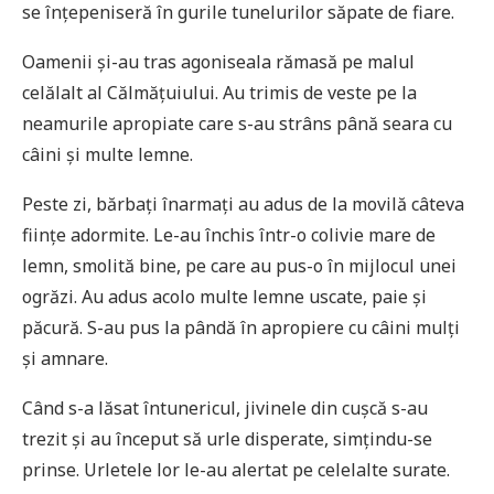
se înțepeniseră în gurile tunelurilor săpate de fiare.
Oamenii și-au tras agoniseala rămasă pe malul
celălalt al Călmățuiului. Au trimis de veste pe la
neamurile apropiate care s-au strâns până seara cu
câini și multe lemne.
Peste zi, bărbați înarmați au adus de la movilă câteva
ființe adormite. Le-au închis într-o colivie mare de
lemn, smolită bine, pe care au pus-o în mijlocul unei
ogrăzi. Au adus acolo multe lemne uscate, paie și
păcură. S-au pus la pândă în apropiere cu câini mulți
și amnare.
Când s-a lăsat întunericul, jivinele din cușcă s-au
trezit și au început să urle disperate, simțindu-se
prinse. Urletele lor le-au alertat pe celelalte surate.