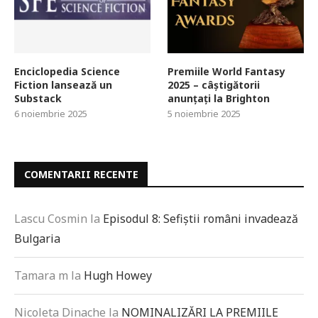
Enciclopedia Science
Premiile World Fantasy
Fiction lansează un
2025 – câștigătorii
Substack
anunțați la Brighton
6 noiembrie 2025
5 noiembrie 2025
COMENTARII RECENTE
Lascu Cosmin
la
Episodul 8: Sefiștii români invadează
Bulgaria
Tamara m
la
Hugh Howey
Nicoleta Dinache
la
NOMINALIZĂRI LA PREMIILE