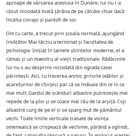
aproape de vărsarea acestuia în Dunăre, lui nu i-a
căzut niciodată toată țărâna de pe călcâie chiar dacă
încălța ciorapi și pantofi de soi.
Om cu carte, a trecut prin școala normală, ajungând
învățător. Mai târziu a terminat și facultatea de
psihologie. Inițiat în tainele științelor moderne, el a
rămas și un maestru al vieții tradiționale. Rădăcinile
lui nu s-au desprins niciodată din ograda casei
părintești. Aici, cu trecerea anilor, grinzile odăilor și
acareturilor de chirpici par că se îndoaie din ce în ce
mai mult. Gardul de scânduri albastre putrezește mai
repede de la ploi și se coace mai rău de la arșiță. Coji
albastre curg de pe el și se sparg mut de pământul
vechi. Toate liniile verticale trasate de voința
omenească se crispează de vechime, părând a oglindi,
de fapt, caligrafia obscură a naturii. În mijlocul acestei