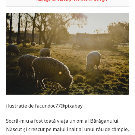
ilustrație de facundoc77@pixabay
Socră-miu a fost toată viața un om al Bărăganului.
Născut și crescut pe malul înalt al unui râu de câmpie,