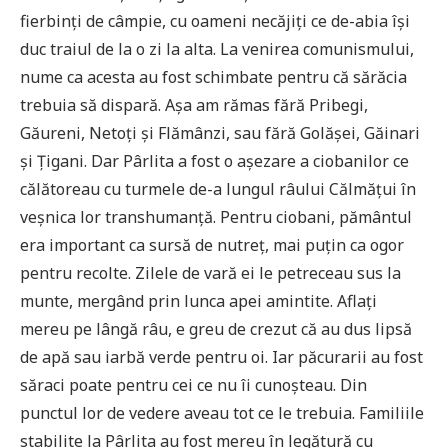
fierbinți de câmpie, cu oameni necăjiți ce de-abia își
duc traiul de la o zi la alta. La venirea comunismului,
nume ca acesta au fost schimbate pentru că sărăcia
trebuia să dispară. Așa am rămas fără Pribegi,
Găureni, Netoți și Flămânzi, sau fără Golășei, Găinari
și Țigani. Dar Pârlita a fost o așezare a ciobanilor ce
călătoreau cu turmele de-a lungul râului Călmățui în
veșnica lor transhumanță. Pentru ciobani, pământul
era important ca sursă de nutreț, mai puțin ca ogor
pentru recolte. Zilele de vară ei le petreceau sus la
munte, mergând prin lunca apei amintite. Aflați
mereu pe lângă râu, e greu de crezut că au dus lipsă
de apă sau iarbă verde pentru oi. Iar păcurarii au fost
săraci poate pentru cei ce nu îi cunoșteau. Din
punctul lor de vedere aveau tot ce le trebuia. Familiile
stabilite la Pârlita au fost mereu în legătură cu