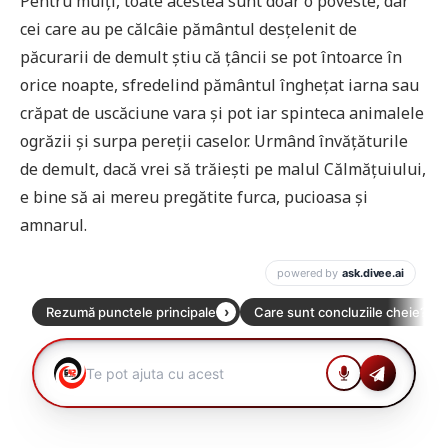
Pentru mulți, toate acestea sunt doar o poveste, dar
cei care au pe călcâie pământul desțelenit de
păcurarii de demult știu că țâncii se pot întoarce în
orice noapte, sfredelind pământul înghețat iarna sau
crăpat de uscăciune vara și pot iar spinteca animalele
ogrăzii și surpa pereții caselor. Urmând învățăturile
de demult, dacă vrei să trăiești pe malul Călmățuiului,
e bine să ai mereu pregătite furca, pucioasa și
amnarul.