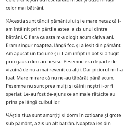
celor mai bătrâni.
¾Aceștia sunt țâncii pământului și e mare necaz că i-
am întâlnit prin părțile astea, a zis unul dintre
bătrâni. O fiară ca asta m-a ologit acum câțiva ani.
Eram singur noaptea, lângă foc, și a ieșit din pământ.
Am apucat un tăciune și i l-am înfipt în bot și a fugit
prin gaura din care ieșise. Pesemne era departe de
vizuină de nu a mai revenit cu alții. Dar piciorul mi l-a
luat. Mare mirare că nu ne-au tăbărât până acum.
Pesemne nu sunt prea mulți și câinii noștri i-or fi
speriat. Le-au fost de-ajuns ce animale rătăcite au
prins pe lângă cuibul lor.
¾Ăștia ziua sunt amorțiți și dorm în cotloane și grote
sub pământ, a zis un alt bătrân. Noaptea ies din