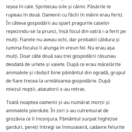
ieșea în cale. Spintecau oile și câinii. Păsările le
rupeau în două. Oamenii cu făclii în mâini erau feriți.
În câteva gospodării au spart pragurile caselor
repezindu-se la prunci, însă focul din vatră i-a ferit pe
mulți. Fiarele nu aveau ochi, dar probabil căldura și
lumina focului îi alunga în vreun fel. Nu erau așa
mulți. Doar câte două sau trei gospodării răsunau
deodată de urlete și vaiete. După ce erau măcelărite
animalele și răvășit bine pământul din ogradă, grupul
de fiare trecea la următoarea gospodărie. După
miezul nopții, atacatorii s-au retras.
Toată noaptea oamenii și-au numărat morții și
animalele pierdute. În zori s-au cutremurat de
grozăvia ce îi înconjura. Pământul surpat înghițise
garduri, pereți întregi se înmuiaseră, cadavre felurite