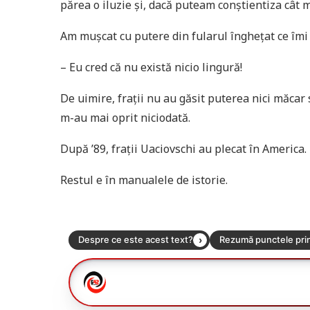
părea o iluzie și, dacă puteam conștientiza cât m
Am mușcat cu putere din fularul înghețat ce îmi a
– Eu cred că nu există nicio lingură!
De uimire, frații nu au găsit puterea nici măcar 
m-au mai oprit niciodată.
După ’89, frații Uaciovschi au plecat în America.
Restul e în manualele de istorie.