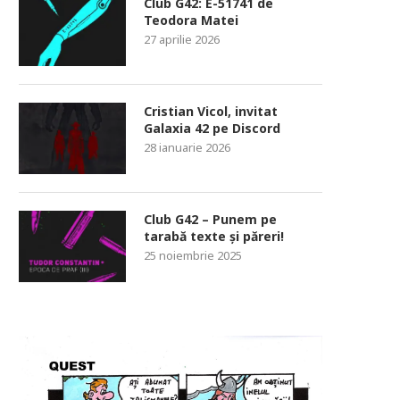
Club G42: E-51741 de
Teodora Matei
27 aprilie 2026
Cristian Vicol, invitat
Galaxia 42 pe Discord
28 ianuarie 2026
Club G42 – Punem pe
tarabă texte și păreri!
25 noiembrie 2025