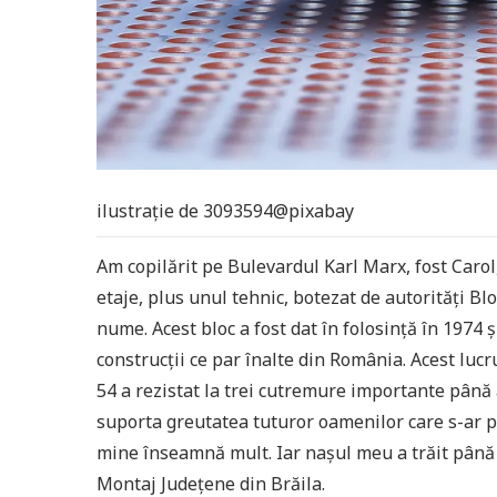
ilustrație de 3093594@pixabay
Am copilărit pe Bulevardul Karl Marx, fost Carol
etaje, plus unul tehnic, botezat de autorități Blo
nume. Acest bloc a fost dat în folosință în 1974 
construcții ce par înalte din România. Acest luc
54 a rezistat la trei cutremure importante pân
suporta greutatea tuturor oamenilor care s-ar pu
mine înseamnă mult. Iar nașul meu a trăit până a
Montaj Județene din Brăila.