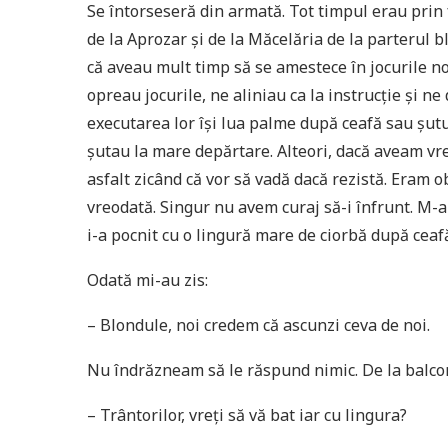
Se întorseseră din armată. Tot timpul erau prin
de la Aprozar și de la Măcelăria de la parterul 
că aveau mult timp să se amestece în jocurile no
opreau jocurile, ne aliniau ca la instrucție și n
executarea lor își lua palme după ceafă sau șutu
șutau la mare depărtare. Alteori, dacă aveam vre
asfalt zicând că vor să vadă dacă rezistă. Eram obi
vreodată. Singur nu avem curaj să-i înfrunt. M-a
i-a pocnit cu o lingură mare de ciorbă după ceaf
Odată mi-au zis:
– Blondule, noi credem că ascunzi ceva de noi.
Nu îndrăzneam să le răspund nimic. De la balcon
– Trântorilor, vreți să vă bat iar cu lingura?