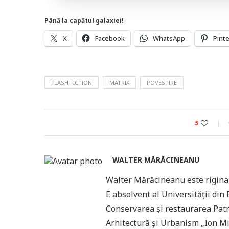
Până la capătul galaxiei!
X
Facebook
WhatsApp
Pint
FLASH FICTION
MATRIX
POVESTIRE
5
WALTER MĂRĂCINEANU
Walter Mărăcineanu este riginar 
E absolvent al Universității din
Conservarea și restaurarea Patr
Arhitectură și Urbanism „Ion Mi