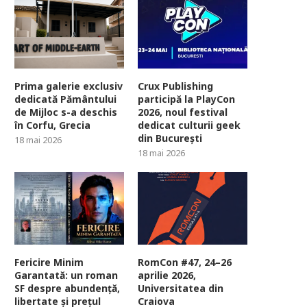
Prima galerie exclusiv
Crux Publishing
dedicată Pământului
participă la PlayCon
de Mijloc s-a deschis
2026, noul festival
în Corfu, Grecia
dedicat culturii geek
din București
18 mai 2026
18 mai 2026
Fericire Minim
RomCon #47, 24–26
Garantată: un roman
aprilie 2026,
SF despre abundență,
Universitatea din
libertate și prețul
Craiova