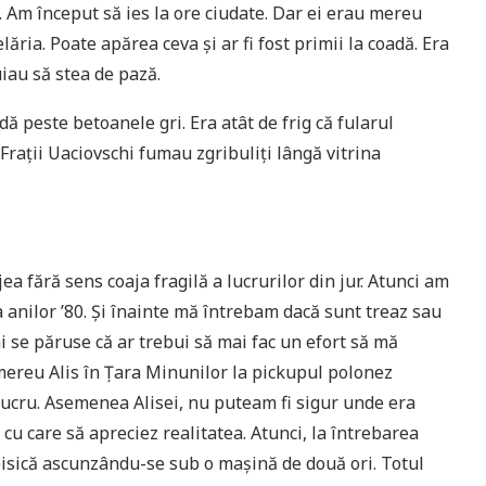
. Am început să ies la ore ciudate. Dar ei erau mereu
ăria. Poate apărea ceva și ar fi fost primii la coadă. Era
iau să stea de pază.
dă peste betoanele gri. Era atât de frig că fularul
 Frații Uaciovschi fumau zgribuliți lângă vitrina
a fără sens coaja fragilă a lucrurilor din jur. Atunci am
a anilor ’80. Și înainte mă întrebam dacă sunt treaz sau
mi se păruse că ar trebui să mai fac un efort să mă
t mereu Alis în Țara Minunilor la pickupul polonez
lucru. Asemenea Alisei, nu puteam fi sigur unde era
cu care să apreciez realitatea. Atunci, la întrebarea
 pisică ascunzându-se sub o mașină de două ori. Totul