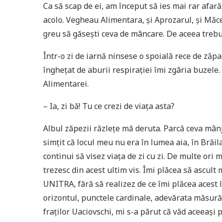
Ca să scap de ei, am început să ies mai rar afară
acolo. Vegheau Alimentara, și Aprozarul, și Măcel
greu să găsești ceva de mâncare. De aceea trebu
Într-o zi de iarnă ninsese o spoială rece de zăpa
înghețat de aburii respirației îmi zgâria buzele.
Alimentarei.
– Ia, zi bă! Tu ce crezi de viața asta?
Albul zăpezii răzlețe mă deruta. Parcă ceva mânje
simțit că locul meu nu era în lumea aia, în Brăil
continui să visez viața de zi cu zi. De multe ori 
trezesc din acest ultim vis. Îmi plăcea să ascul
UNITRA, fără să realizez de ce îmi plăcea acest 
orizontul, punctele cardinale, adevărata măsură 
fraților Uaciovschi, mi s-a părut că văd aceeași