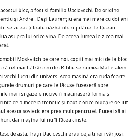
 acestui bloc, a fost și familia Uaciovschi. De origine
ențiu și Andrei. Deși Laurențiu era mai mare cu doi ani
i. Se zicea că toate năzbâtiile copilăriei le făceau
 lua asupra lui orice vină. De aceea lumea le zicea mai
arat.
omobil Moskvitch pe care noi, copiii mai mici de la bloc,
m că cel mai bătrân om din Biblie se numea Matusalem.
 vechi lucru din univers. Acea mașină era ruda foarte
ingurele drumuri pe care le făcuse fuseseră spre
ile mari și gazele nocive îi măcinaseră forma și
nța de a modela frenetic și haotic orice bulgăre de lut
 acesta sovietic era prea mult pentru el. Puteai să ai
 bun, dar mașina lui nu îi făcea cinste.
sc de asta, frații Uaciovschi erau deja tineri vânjoși.