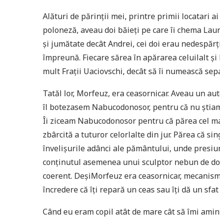
Alături de părinții mei, printre primii locatari ai
poloneză, aveau doi băieți pe care îi chema Laur
și jumătate decât Andrei, cei doi erau nedespărțiț
împreună. Fiecare sărea în apărarea celuilalt și
mult Frații Uaciovschi, decât să îi numească sep
Tatăl lor, Morfeuz, era ceasornicar. Aveau un aut
îl botezasem Nabucodonosor, pentru că nu știa
Îi ziceam Nabucodonosor pentru că părea cel mai
zbârcită a tuturor celorlalte din jur. Părea că s
învelișurile adânci ale pământului, unde presiun
conținutul asemenea unui sculptor nebun de dori
coerent. DeșiMorfeuz era ceasornicar, mecanismul
încredere că îți repară un ceas sau îți dă un sfat
Când eu eram copil atât de mare cât să îmi aminte