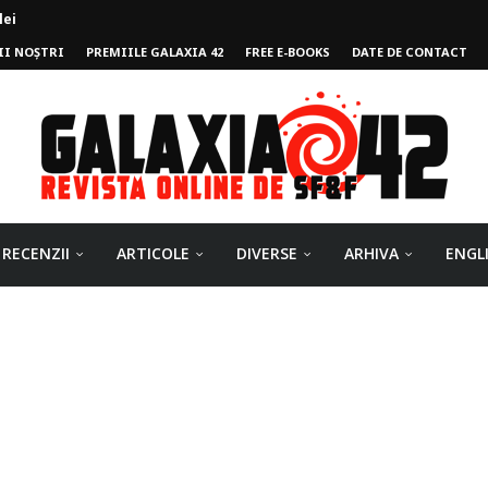
II NOȘTRI
PREMIILE GALAXIA 42
FREE E-BOOKS
DATE DE CONTACT
ului
RECENZII
ARTICOLE
DIVERSE
ARHIVA
ENGL