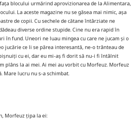
 fața blocului urmărind aprovizionarea de la Alimentara,
blocului. La aceste magazine nu se găsea mai nimic, așa
astre de copii. Cu sechele de cătane întârziate ne
e dădeau diverse ordine stupide. Cine nu era rapid în
ri în fund. Uneori ne luau mingea cu care ne jucam și o
o jucărie ce li se părea interesantă, ne-o trânteau de
șnuiți cu ei, dar eu mi-aș fi dorit să nu-i fi întâlnit
m plâns la ai mei. Ai mei au vorbit cu Morfeuz. Morfeuz
ă. Mare lucru nu s-a schimbat.
, Morfeuz țipa la ei: