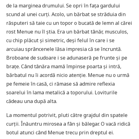
de la marginea drumului. Se opri în fața gardului
scund al unei curți. Acolo, un bărbat se străduia din
răsputeri să taie cu un topor o bucată de lemn al cărei
rost Menue nu îl știa. Era un bărbat tânăr, musculos,
cu chip plăcut și simetric, deși felul în care i se
arcuiau sprâncenele lăsa impresia că se încruntă.
Broboane de sudoare i se adunaseră pe frunte și pe
brațe. Când tânăra mamă împinse poarta și intră,
bărbatul nu îi acordă nicio atenție. Menue nu o urmă
pe femeie în casă, ci rămase să admire reflexia
soarelui în lama metalică a toporului. Loviturile
cădeau una după alta.
La momentul potrivit, pluti către grajdul din spatele
curții. Înăuntru mirosea a fân și bălegar. O vacă ridică
botul atunci când Menue trecu prin dreptul ei.