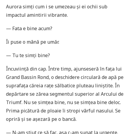
Aurora simți cum i se umezeau și ei ochii sub
impactul amintirii vibrante.
— Fata e bine acum?
Îi puse o mână pe umăr.
— Tu te simți bine?
Încuviință din cap. Între timp, ajunseseră în fața lui
Grand Bassin Rond, o deschidere circulară de apă pe
suprafața căreia rațe sălbatice pluteau liniștite. În
depărtare se zărea segmentul superior al Arcului de
Triumf. Nu se simțea bine, nu se simțea bine deloc.
Prima picătură de ploaie îi stropi vârful nasului. Se
opriră și se așezară pe o bancă.
— N-am știut ce să fac, așa c-am sunat la urgențe.