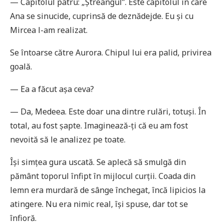
— Capitolul patru: „Ștreangul”. Este capitolul în care
Ana se sinucide, cuprinsă de deznădejde. Eu și cu
Mircea l-am realizat.
Se întoarse către Aurora. Chipul lui era palid, privirea
goală.
— Ea a făcut așa ceva?
— Da, Medeea. Este doar una dintre rulări, totuși. În
total, au fost șapte. Imaginează-ți că eu am fost
nevoită să le analizez pe toate.
Își simțea gura uscată. Se aplecă să smulgă din
pământ toporul înfipt în mijlocul curții. Coada din
lemn era murdară de sânge închegat, încă lipicios la
atingere. Nu era nimic real, își spuse, dar tot se
înfioră.