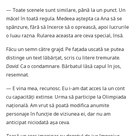
— Toate scenele sunt similare, până la un punct. Un
măcel în toată regula. Medeea aștepta ca Ana să se
spânzure, fără să încerce să o oprească, apoi lucrurile
o luau razna. Rularea aceasta are ceva special, însă.
Făcu un semn către grajd. Pe fațada uscată se putea
distinge un text lăbărțat, scris cu litere tremurate.
David
. Ca o condamnare. Bărbatul lăsă capul în jos,
resemnat.
— E vina mea, recunosc. Eu i-am dat acces la un cont
cu capacități extinse. Urma să participe la Olimpiada
națională. Am vrut să poată modifica anumite
personaje în funcție de viziunea ei, dar nu am
anticipat niciodată așa ceva.