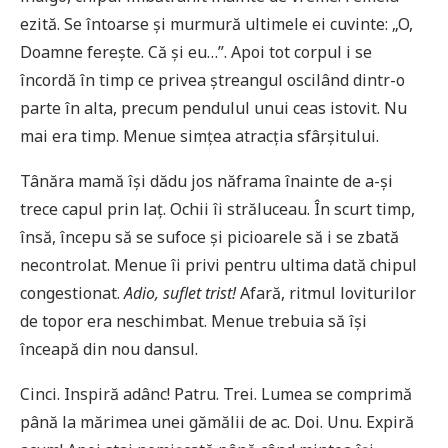
ezită. Se întoarse și murmură ultimele ei cuvinte: „O,
Doamne ferește. Că și eu…”. Apoi tot corpul i se
încordă în timp ce privea ștreangul oscilând dintr-o
parte în alta, precum pendulul unui ceas istovit. Nu
mai era timp. Menue simțea atracția sfârșitului.
Tânăra mamă își dădu jos năframa înainte de a-și
trece capul prin laț. Ochii îi străluceau. În scurt timp,
însă, începu să se sufoce și picioarele să i se zbată
necontrolat. Menue îi privi pentru ultima dată chipul
congestionat.
Adio, suflet trist!
Afară, ritmul loviturilor
de topor era neschimbat. Menue trebuia să își
înceapă din nou dansul.
Cinci. Inspiră adânc! Patru. Trei. Lumea se comprimă
până la mărimea unei gămălii de ac. Doi. Unu. Expiră