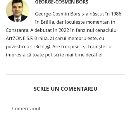
GEORGE-COSMIN BORȘ
George-Cosmin Borş s-a născut în 1986
în Brăila, dar locuieşte momentan în
Constanţa. A debutat în 2022 în fanzinul cenaclului
ArtZONE S.F. Brăila, al cărui membru este, cu
povestirea Cr3d!nţ@. Are trei pisici şi trăieşte cu
impresia că toate pot scrie mai bine decât el.
SCRIE UN COMENTARIU