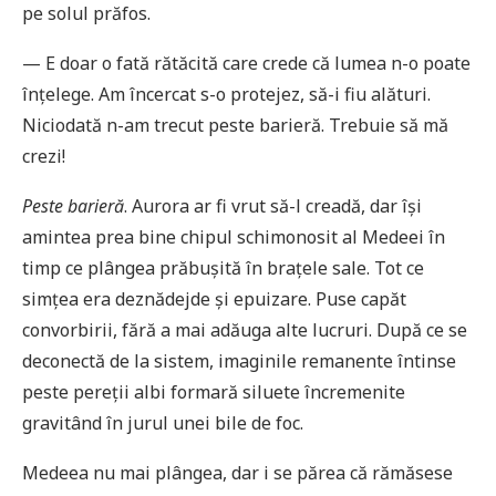
pe solul prăfos.
— E doar o fată rătăcită care crede că lumea n-o poate
înțelege. Am încercat s-o protejez, să-i fiu alături.
Niciodată n-am trecut peste barieră. Trebuie să mă
crezi!
Peste barieră
. Aurora ar fi vrut să-l creadă, dar își
amintea prea bine chipul schimonosit al Medeei în
timp ce plângea prăbușită în brațele sale. Tot ce
simțea era deznădejde și epuizare. Puse capăt
convorbirii, fără a mai adăuga alte lucruri. După ce se
deconectă de la sistem, imaginile remanente întinse
peste pereții albi formară siluete încremenite
gravitând în jurul unei bile de foc.
Medeea nu mai plângea, dar i se părea că rămăsese