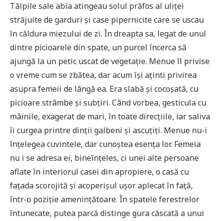
Tălpile sale abia atingeau solul prăfos al uliței
străjuite de garduri și case pipernicite care se uscau
în căldura miezului de zi. În dreapta sa, legat de unul
dintre picioarele din spate, un purcel încerca să
ajungă la un petic uscat de vegetație. Menue îl privise
o vreme cum se zbătea, dar acum își aținti privirea
asupra femeii de lângă ea. Era slabă și cocoșată, cu
picioare strâmbe și subțiri. Când vorbea, gesticula cu
mâinile, exagerat de mari, în toate direcțiile, iar saliva
îi curgea printre dinții galbeni și ascuțiți. Menue nu-i
înțelegea cuvintele, dar cunoștea esența lor. Femeia
nu i se adresa ei, bineînțeles, ci unei alte persoane
aflate în interiorul casei din apropiere, o casă cu
fațada scorojită și acoperișul ușor aplecat în față,
într-o poziție amenințătoare. În spatele ferestrelor
întunecate, putea parcă distinge gura căscată a unui