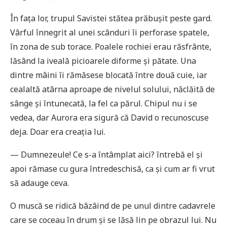
În fața lor, trupul Savistei stătea prăbușit peste gard.
Vârful înnegrit al unei scânduri îi perforase spatele,
în zona de sub torace. Poalele rochiei erau răsfrânte,
lăsând la iveală picioarele diforme și pătate. Una
dintre mâini îi rămăsese blocată între două cuie, iar
cealaltă atârna aproape de nivelul solului, năclăită de
sânge și întunecată, la fel ca părul. Chipul nu i se
vedea, dar Aurora era sigură că David o recunoscuse
deja. Doar era creația lui.
— Dumnezeule! Ce s-a întâmplat aici? întrebă el și
apoi rămase cu gura întredeschisă, ca și cum ar fi vrut
să adauge ceva.
O muscă se ridică bâzâind de pe unul dintre cadavrele
care se coceau în drum și se lăsă lin pe obrazul lui. Nu