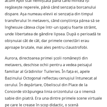
acum! Apoi stai nemișcată până când mintea își
regăsește reperele, până când senzația borcanului
dispare. Așa numeau elevii ei senzația din timpul
transferului în metavers, când conștiința părea să se
înghesuie câteva clipe într-un spațiu foarte strâmt,
unde libertatea de gândire lipsea. După o perioadă te
obișnuiai cât de cât, dar primele conectări erau
aproape brutale, mai ales pentru claustrofobi.
Aurora, directoarea primei școli românești din
metavers, deschise ochii pentru a vedea peisajul
familiar al Grădinilor Tuileries. În fața ei, apele
Bazinului Octogonal reflectau cenușiul întunecat al
cerului. În depărtare, Obeliscul din Place de la
Concorde străpungea linia orizontului ca o imensă
sabie din piatră. Era una dintre primele scene virtuale
pe care le crease în scop didactic, o scenă