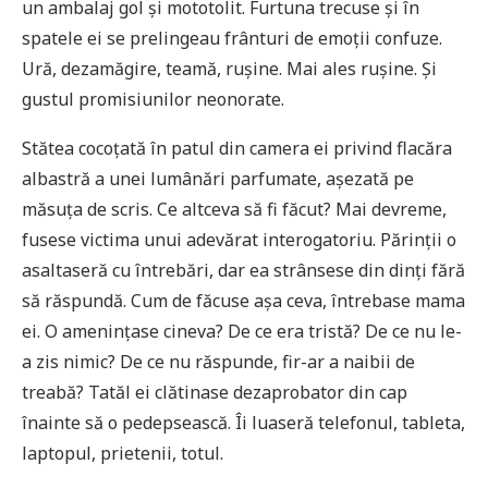
un ambalaj gol și mototolit. Furtuna trecuse și în
spatele ei se prelingeau frânturi de emoții confuze.
Ură, dezamăgire, teamă, rușine. Mai ales rușine. Și
gustul promisiunilor neonorate.
Stătea cocoțată în patul din camera ei privind flacăra
albastră a unei lumânări parfumate, așezată pe
măsuța de scris. Ce altceva să fi făcut? Mai devreme,
fusese victima unui adevărat interogatoriu. Părinții o
asaltaseră cu întrebări, dar ea strânsese din dinți fără
să răspundă. Cum de făcuse așa ceva, întrebase mama
ei. O amenințase cineva? De ce era tristă? De ce nu le-
a zis nimic? De ce nu răspunde, fir-ar a naibii de
treabă? Tatăl ei clătinase dezaprobator din cap
înainte să o pedepsească. Îi luaseră telefonul, tableta,
laptopul, prietenii, totul.