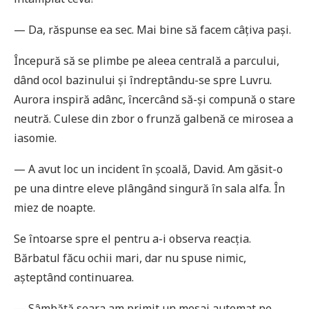
— Da, răspunse ea sec. Mai bine să facem câțiva pași.
Începură să se plimbe pe aleea centrală a parcului,
dând ocol bazinului și îndreptându-se spre Luvru.
Aurora inspiră adânc, încercând să-și compună o stare
neutră. Culese din zbor o frunză galbenă ce mirosea a
iasomie.
— A avut loc un incident în școală, David. Am găsit-o
pe una dintre eleve plângând singură în sala alfa. În
miez de noapte.
Se întoarse spre el pentru a-i observa reacția.
Bărbatul făcu ochii mari, dar nu spuse nimic,
așteptând continuarea.
— Sâmbătă seara am primit un mesaj automat pe