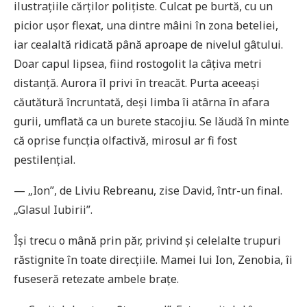
ilustrațiile cărților polițiste. Culcat pe burtă, cu un
picior ușor flexat, una dintre mâini în zona beteliei,
iar cealaltă ridicată până aproape de nivelul gâtului.
Doar capul lipsea, fiind rostogolit la câțiva metri
distanță. Aurora îl privi în treacăt. Purta aceeași
căutătură încruntată, deși limba îi atârna în afara
gurii, umflată ca un burete stacojiu. Se lăudă în minte
că oprise funcția olfactivă, mirosul ar fi fost
pestilențial.
— „Ion”, de Liviu Rebreanu, zise David, într-un final.
„Glasul Iubirii”.
Își trecu o mână prin păr, privind și celelalte trupuri
răstignite în toate direcțiile. Mamei lui Ion, Zenobia, îi
fuseseră retezate ambele brațe.