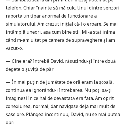
telefon. Chiar înainte să mă culc. Unul dintre senzori
raporta un tipar anormal de funcționare a
simulatorului. Am crezut inițial că-i o eroare. Se mai
întâmplă uneori, așa cum bine știi. Mi-a stat inima
când m-am uitat pe camera de supraveghere și am
văzut-o.
— Cine era? întrebă David, răsucindu-și între două
degete o șuviță de păr.
— În mai puțin de jumătate de oră eram la școală,
continuă ea ignorându-i întrebarea. Nu poți să-ți
imaginezi în ce hal de devastată era fata. Am oprit
conexiunea, normal, dar navigase deja mai mult de
șase ore. Plângea încontinuu, David, nu se mai putea
opri.