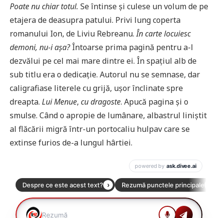
Poate nu chiar totul.
Se întinse și culese un volum de pe
etajera de deasupra patului. Privi lung coperta
romanului Ion, de Liviu Rebreanu.
În carte locuiesc
demoni, nu-i așa?
Întoarse prima pagină pentru a-l
dezvălui pe cel mai mare dintre ei. În spațiul alb de
sub titlu era o dedicație. Autorul nu se semnase, dar
caligrafiase literele cu grijă, ușor înclinate spre
dreapta.
Lui Menue
,
cu dragoste
. Apucă pagina și o
smulse. Când o apropie de lumânare, albastrul liniștit
al flăcării migră într-un portocaliu hulpav care se
extinse furios de-a lungul hârtiei.