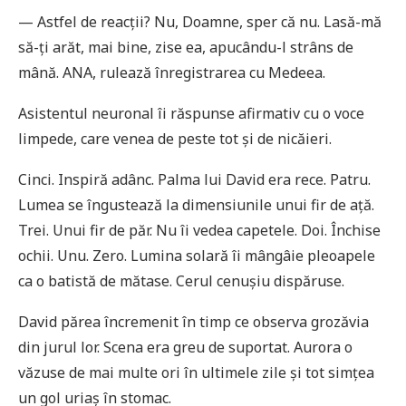
— Astfel de reacții? Nu, Doamne, sper că nu. Lasă-mă
să-ți arăt, mai bine, zise ea, apucându-l strâns de
mână. ANA, rulează înregistrarea cu Medeea.
Asistentul neuronal îi răspunse afirmativ cu o voce
limpede, care venea de peste tot și de nicăieri.
Cinci. Inspiră adânc. Palma lui David era rece. Patru.
Lumea se îngustează la dimensiunile unui fir de ață.
Trei. Unui fir de păr. Nu îi vedea capetele. Doi. Închise
ochii. Unu. Zero. Lumina solară îi mângâie pleoapele
ca o batistă de mătase. Cerul cenușiu dispăruse.
David părea încremenit în timp ce observa grozăvia
din jurul lor. Scena era greu de suportat. Aurora o
văzuse de mai multe ori în ultimele zile și tot simțea
un gol uriaș în stomac.