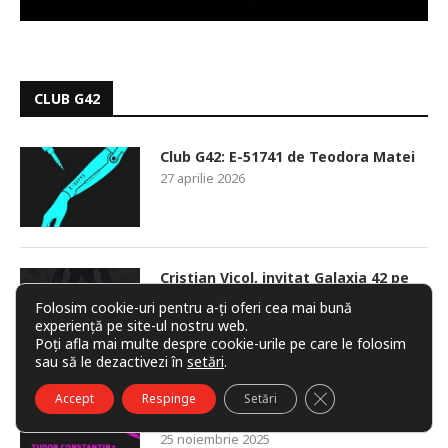
CLUB G42
Club G42: E-51741 de Teodora Matei
27 aprilie 2026
Cristian Vicol, invitat Galaxia 42 pe
Discord
Folosim cookie-uri pentru a-ți oferi cea mai bună
28 ianuarie 2026
experiență pe site-ul nostru web.
Poți afla mai multe despre cookie-urile pe care le folosim
sau să le dezactivezi în
setări
.
CLOSE GDPR COO
Club G42 – Punem pe tarabă texte și
Accept
Respinge
Setări
păreri!
25 noiembrie 2025