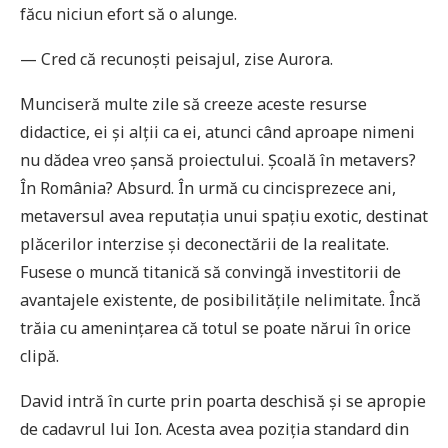
făcu niciun efort să o alunge.
— Cred că recunoști peisajul, zise Aurora.
Munciseră multe zile să creeze aceste resurse
didactice, ei și alții ca ei, atunci când aproape nimeni
nu dădea vreo șansă proiectului. Școală în metavers?
În România? Absurd. În urmă cu cincisprezece ani,
metaversul avea reputația unui spațiu exotic, destinat
plăcerilor interzise și deconectării de la realitate.
Fusese o muncă titanică să convingă investitorii de
avantajele existente, de posibilitățile nelimitate. Încă
trăia cu amenințarea că totul se poate nărui în orice
clipă.
David intră în curte prin poarta deschisă și se apropie
de cadavrul lui Ion. Acesta avea poziția standard din