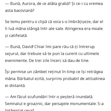
— Bună, Aurora, de ce atâta grabă? Și ce-i cu vremea
asta bacoviană?
Se temu pentru o clipă că voia s-o îmbrățișeze, dar el
îi luă mâna stângă într-ale sale. Atingerea era moale
și catifelată.
— Bună, David! Chiar îmi pare rău că-ți întrerup
sejurul, dar trebuie să te pun la curent cu ultimele
evenimente. De trei zile încerc să dau de tine.
Își permise un zâmbet reținut în timp ce își retrăgea
mâna. Bărbatul ezită, surprins probabil de atitudinea
ei distantă.
— Am făcut scufundări într-o peșteră inundată.
Semnalul e groaznic, dar peisajele monumentale. S-a
întâmplat ceva?