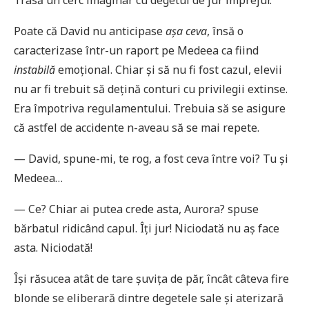
Trasă un cerc imaginar cu degetul de jur împrejur.
Poate că David nu anticipase
așa ceva
, însă o
caracterizase într-un raport pe Medeea ca fiind
instabilă
emoțional. Chiar și să nu fi fost cazul, elevii
nu ar fi trebuit să dețină conturi cu privilegii extinse.
Era împotriva regulamentului. Trebuia să se asigure
că astfel de accidente n-aveau să se mai repete.
— David, spune-mi, te rog, a fost ceva între voi? Tu și
Medeea…
— Ce? Chiar ai putea crede asta, Aurora? spuse
bărbatul ridicând capul. Îți jur! Niciodată nu aș face
asta. Niciodată!
Își răsucea atât de tare șuvița de păr, încât câteva fire
blonde se eliberară dintre degetele sale și aterizară