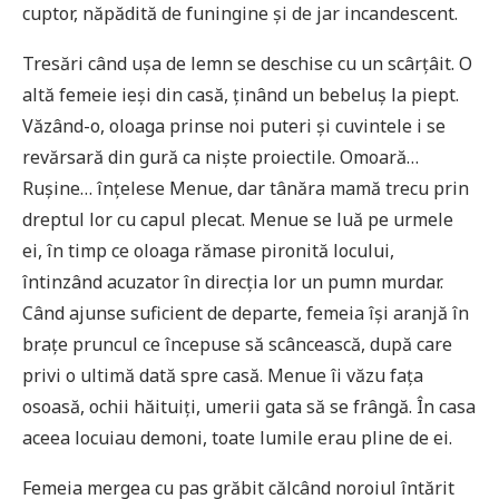
cuptor, năpădită de funingine și de jar incandescent.
Tresări când ușa de lemn se deschise cu un scârțâit. O
altă femeie ieși din casă, ținând un bebeluș la piept.
Văzând-o, oloaga prinse noi puteri și cuvintele i se
revărsară din gură ca niște proiectile. Omoară…
Rușine… înțelese Menue, dar tânăra mamă trecu prin
dreptul lor cu capul plecat. Menue se luă pe urmele
ei, în timp ce oloaga rămase pironită locului,
întinzând acuzator în direcția lor un pumn murdar.
Când ajunse suficient de departe, femeia își aranjă în
brațe pruncul ce începuse să scâncească, după care
privi o ultimă dată spre casă. Menue îi văzu fața
osoasă, ochii hăituiți, umerii gata să se frângă. În casa
aceea locuiau demoni, toate lumile erau pline de ei.
Femeia mergea cu pas grăbit călcând noroiul întărit