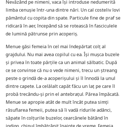
Nevăzând pe nimeni, vaca își introduse nedumerită
limba cenușie într-una dintre nări. Un cal costeliv lovi
pământul cu copita din spate. Particule fine de praf se
ridicară în aer, începând să se rotească în fasciculele
de lumină pătrunse prin acoperiș.
Menue găsi femeia în cel mai îndepărtat colț al
grajdului. Nu mai avea copilul cu ea. Își mușca buzele
și privea în toate părțile ca un animal sălbatic. După
ce se convinse că nu o vede nimeni, trecu un ștreang
peste o grindă de-a acoperișului și îl înnodă la unul
dintre capete. La celălalt capăt făcu un laț pe care îl
probă trecându-și prin el antebrațul. Părea împăcată.
Menue se apropie atât de mult încât putea simți
răsuflarea femeii, putea să îi vadă ridurile adânci,
săpate în colțurile buzelor, cearcănele bătând în
indigo, chipul îmbătrânit înainte de vreme. Femeia