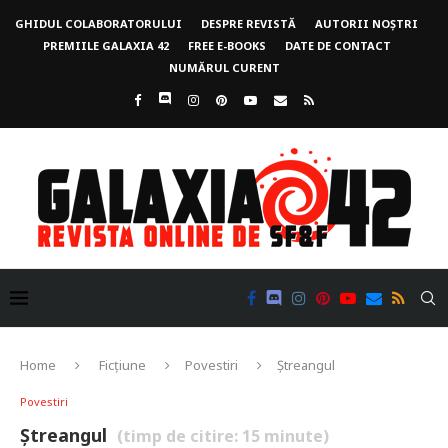
GHIDUL COLABORATORULUI
DESPRE REVISTĂ
AUTORII NOȘTRI
PREMIILE GALAXIA 42
FREE E-BOOKS
DATE DE CONTACT
NUMĂRUL CURENT
Home
Ficțiune
Povestiri
Ștreangul
Povestiri
Ștreangul
(timp de citire:
15
minute)