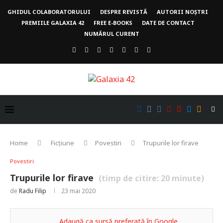
GHIDUL COLABORATORULUI
DESPRE REVISTĂ
AUTORII NOȘTRI
PREMIILE GALAXIA 42
FREE E-BOOKS
DATE DE CONTACT
NUMĂRUL CURENT
Home
Ficțiune
Povestiri
Trupurile lor firave
Povestiri
Trupurile lor firave
(timp de citire:
20
minute)
de
Radu Filip
23 mai 2020
Adaugă ca sursă preferată în Google