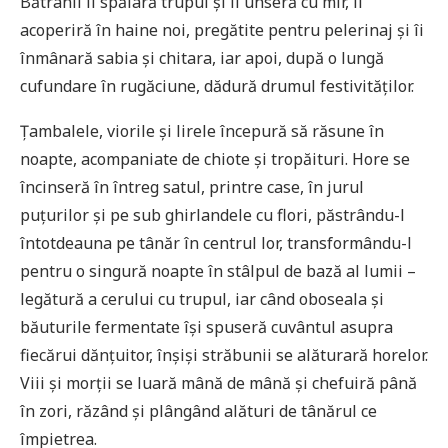
Bătrânii îi spălară trupul și îl unseră cu mir, îl
acoperiră în haine noi, pregătite pentru pelerinaj și îi
înmânară sabia și chitara, iar apoi, după o lungă
cufundare în rugăciune, dădură drumul festivităților.
Țambalele, viorile și lirele începură să răsune în
noapte, acompaniate de chiote și tropăituri. Hore se
încinseră în întreg satul, printre case, în jurul
puțurilor și pe sub ghirlandele cu flori, păstrându-l
întotdeauna pe tânăr în centrul lor, transformându-l
pentru o singură noapte în stâlpul de bază al lumii –
legătură a cerului cu trupul, iar când oboseala și
băuturile fermentate își spuseră cuvântul asupra
fiecărui dănțuitor, înșiși străbunii se alăturară horelor.
Viii și morții se luară mână de mână și chefuiră până
în zori, răzând și plângând alături de tânărul ce
împietrea.