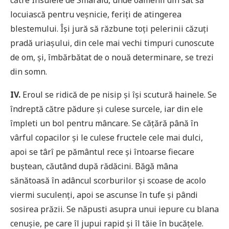
către Insulele de Smarald, unde oamenii din sat să
locuiască pentru veșnicie, feriți de atingerea
blestemului. Își jură să răzbune toți pelerinii căzuți
pradă uriașului, din cele mai vechi timpuri cunoscute
de om, și, îmbărbătat de o nouă determinare, se trezi
din somn.
IV.
Eroul se ridică de pe nisip și își scutură hainele. Se
îndreptă către pădure și culese surcele, iar din ele
împleti un bol pentru mâncare. Se cățără până în
vârful copacilor și le culese fructele cele mai dulci,
apoi se târî pe pământul rece și întoarse fiecare
buștean, căutând după rădăcini. Băgă mâna
sănătoasă în adâncul scorburilor și scoase de acolo
viermi suculenți, apoi se ascunse în tufe și pândi
sosirea prăzii. Se năpusti asupra unui iepure cu blana
cenușie, pe care îl jupui rapid și îl tăie în bucățele.