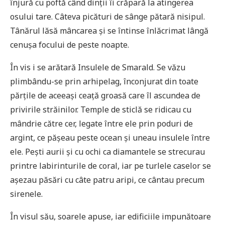
înjură cu poftă când dinții îi crăpară la atingerea
osului tare. Câteva picături de sânge pătară nisipul.
Tânărul lăsă mâncarea și se întinse înlăcrimat lângă
cenușa focului de peste noapte.
În vis i se arătară Insulele de Smarald. Se văzu
plimbându-se prin arhipelag, înconjurat din toate
părțile de aceeași ceață groasă care îl ascundea de
privirile străinilor. Temple de sticlă se ridicau cu
mândrie către cer, legate între ele prin poduri de
argint, ce pășeau peste ocean și uneau insulele între
ele. Pești aurii și cu ochi ca diamantele se strecurau
printre labirinturile de coral, iar pe turlele caselor se
așezau păsări cu câte patru aripi, ce cântau precum
sirenele.
În visul său, soarele apuse, iar edificiile impunătoare