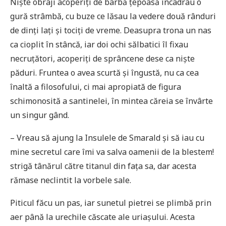
Niște obraji acoperiți de barbă țepoasă încadrau o
gură strâmbă, cu buze ce lăsau la vedere două rânduri
de dinți lați și tociți de vreme. Deasupra trona un nas
ca cioplit în stâncă, iar doi ochi sălbatici îl fixau
necruțători, acoperiți de sprâncene dese ca niște
păduri. Fruntea o avea scurtă și îngustă, nu ca cea
înaltă a filosofului, ci mai apropiată de figura
schimonosită a santinelei, în mintea căreia se învârte
un singur gând.
– Vreau să ajung la Insulele de Smarald și să iau cu
mine secretul care îmi va salva oamenii de la blestem!
strigă tânărul către titanul din fața sa, dar acesta
rămase neclintit la vorbele sale.
Piticul făcu un pas, iar sunetul pietrei se plimbă prin
aer până la urechile căscate ale uriașului. Acesta