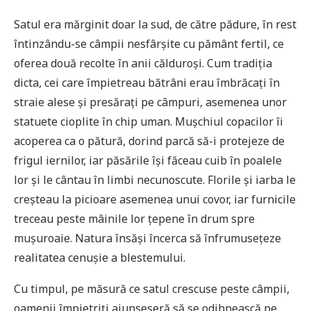
Satul era mărginit doar la sud, de către pădure, în rest
întinzându-se câmpii nesfârșite cu pământ fertil, ce
oferea două recolte în anii călduroși. Cum tradiția
dicta, cei care împietreau bătrâni erau îmbrăcați în
straie alese și presărați pe câmpuri, asemenea unor
statuete cioplite în chip uman. Mușchiul copacilor îi
acoperea ca o pătură, dorind parcă să-i protejeze de
frigul iernilor, iar păsările își făceau cuib în poalele
lor și le cântau în limbi necunoscute. Florile și iarba le
creșteau la picioare asemenea unui covor, iar furnicile
treceau peste mâinile lor țepene în drum spre
mușuroaie. Natura însăși încerca să înfrumusețeze
realitatea cenușie a blestemului.
Cu timpul, pe măsură ce satul crescuse peste câmpii,
oamenii împietriți ajunseseră să se odihnească pe