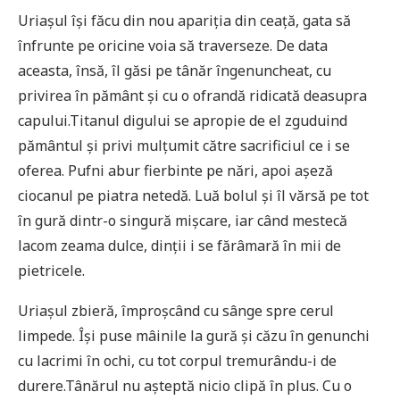
Uriașul își făcu din nou apariția din ceață, gata să
înfrunte pe oricine voia să traverseze. De data
aceasta, însă, îl găsi pe tânăr îngenuncheat, cu
privirea în pământ și cu o ofrandă ridicată deasupra
capului.Titanul digului se apropie de el zguduind
pământul și privi mulțumit către sacrificiul ce i se
oferea. Pufni abur fierbinte pe nări, apoi așeză
ciocanul pe piatra netedă. Luă bolul și îl vărsă pe tot
în gură dintr-o singură mișcare, iar când mestecă
lacom zeama dulce, dinții i se fărâmară în mii de
pietricele.
Uriașul zbieră, împroșcând cu sânge spre cerul
limpede. Își puse mâinile la gură și căzu în genunchi
cu lacrimi în ochi, cu tot corpul tremurându-i de
durere.Tânărul nu așteptă nicio clipă în plus. Cu o