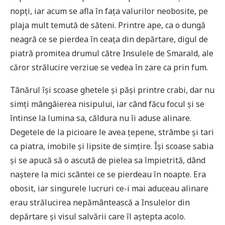
nopți, iar acum se afla în fața valurilor neobosite, pe
plaja mult temută de săteni. Printre ape, ca o dungă
neagră ce se pierdea în ceața din depărtare, digul de
piatră promitea drumul către Insulele de Smarald, ale
căror strălucire verziue se vedea în zare ca prin fum.
Tânărul își scoase ghetele și păși printre crabi, dar nu
simți mângâierea nisipului, iar când făcu focul și se
întinse la lumina sa, căldura nu îi aduse alinare.
Degetele de la picioare le avea țepene, strâmbe și tari
ca piatra, imobile și lipsite de simțire. Își scoase sabia
și se apucă să o ascută de pielea sa împietrită, dând
naștere la mici scântei ce se pierdeau în noapte. Era
obosit, iar singurele lucruri ce-i mai aduceau alinare
erau strălucirea nepământească a Insulelor din
depărtare și visul salvării care îl aștepta acolo.