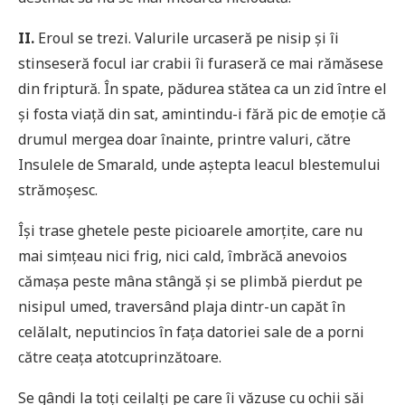
II.
Eroul se trezi. Valurile urcaseră pe nisip și îi
stinseseră focul iar crabii îi furaseră ce mai rămăsese
din friptură. În spate, pădurea stătea ca un zid între el
și fosta viață din sat, amintindu-i fără pic de emoție că
drumul mergea doar înainte, printre valuri, către
Insulele de Smarald, unde aștepta leacul blestemului
strămoșesc.
Își trase ghetele peste picioarele amorțite, care nu
mai simțeau nici frig, nici cald, îmbrăcă anevoios
cămașa peste mâna stângă și se plimbă pierdut pe
nisipul umed, traversând plaja dintr-un capăt în
celălalt, neputincios în fața datoriei sale de a porni
către ceața atotcuprinzătoare.
Se gândi la toți ceilalți pe care îi văzuse cu ochii săi