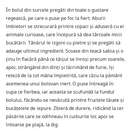
În bolul din surcele pregăti din toate o gustare
regească, pe care o puse pe foc la fiert. Aburii
îmbietori se strecurară printre copaci și aduseră cu ei
animale curioase, care începură să dea târcoale micii
bucătării. Tânărul le izgoni cu pietre și se pregăti să
adauge ultimul ingredient. Scoase din teacă sabia și o
ținu în flacără până ce tăișul se înroși precum soarele,
apoi, strângând din dinți și lăcrimând de furie, își
reteză de la cot mâna împietrită, care căzu la pământ
asemenea unui bolovan inert. O puse întreagă în
supa ce fierbea, iar aceasta se scufundă la fundul
bolului, făcându-se nevăzută printre fructele tăiate și
bucățelele de iepure. Zbieră de durere, ridicând la cer
păsările care se odihneau în cuiburile lor, apoi se
întoarse pe plajă, la dig.