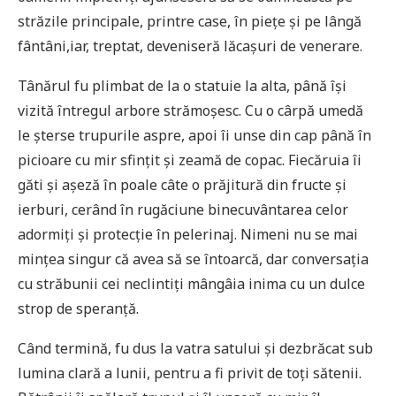
străzile principale, printre case, în piețe și pe lângă
fântâni,iar, treptat, deveniseră lăcașuri de venerare.
Tânărul fu plimbat de la o statuie la alta, până își
vizită întregul arbore strămoșesc. Cu o cârpă umedă
le șterse trupurile aspre, apoi îi unse din cap până în
picioare cu mir sfințit și zeamă de copac. Fiecăruia îi
găti și așeză în poale câte o prăjitură din fructe și
ierburi, cerând în rugăciune binecuvântarea celor
adormiți și protecție în pelerinaj. Nimeni nu se mai
mințea singur că avea să se întoarcă, dar conversația
cu străbunii cei neclintiți mângâia inima cu un dulce
strop de speranță.
Când termină, fu dus la vatra satului și dezbrăcat sub
lumina clară a lunii, pentru a fi privit de toți sătenii.