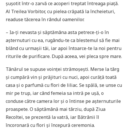
șușotit într-o zarvă ce acoperi treptat întreaga piață.
Al Treilea Vorbitor, cu pielea crăpată la încheieturi,
readuse tăcerea în rândul oamenilor.
– Ia-ți nevasta și săptămâna asta petrece-ți-o în
așternuturi cu ea, rugându-te ca blestemul să fie mai
blând cu urmașii tăi, iar apoi întoarce-te la noi pentru
riturile de purificare. După aceea, vei pleca spre mare.
Tânărul se supuse voinței strămoșești. Merse la târg
și cumpără vin și prăjituri cu nuci, apoi curăță toată
casa și o parfumă cu flori de liliac. Se spălă, se unse cu
mir pe trup, iar când femeia sa intră pe ușă, o
conduse către camera lor și o întinse pe așternuturile
proaspete. O săptămână mai târziu, după Ziua
Recoltei, se prezentă la vatră, iar Bătrânii îl
încoronară cu flori și începură ceremonia.