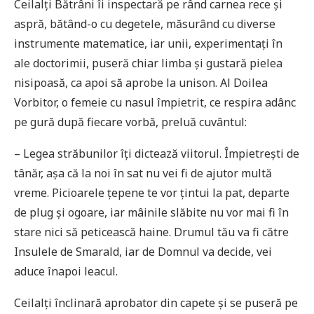
Ceilalți Bătrâni îi inspectară pe rând carnea rece și
aspră, bătând-o cu degetele, măsurând cu diverse
instrumente matematice, iar unii, experimentați în
ale doctorimii, puseră chiar limba și gustară pielea
nisipoasă, ca apoi să aprobe la unison. Al Doilea
Vorbitor, o femeie cu nasul împietrit, ce respira adânc
pe gură după fiecare vorbă, preluă cuvântul:
– Legea străbunilor îți dictează viitorul. Împietrești de
tânăr, așa că la noi în sat nu vei fi de ajutor multă
vreme. Picioarele țepene te vor țintui la pat, departe
de plug și ogoare, iar mâinile slăbite nu vor mai fi în
stare nici să peticească haine. Drumul tău va fi către
Insulele de Smarald, iar de Domnul va decide, vei
aduce înapoi leacul.
Ceilalți înclinară aprobator din capete și se puseră pe