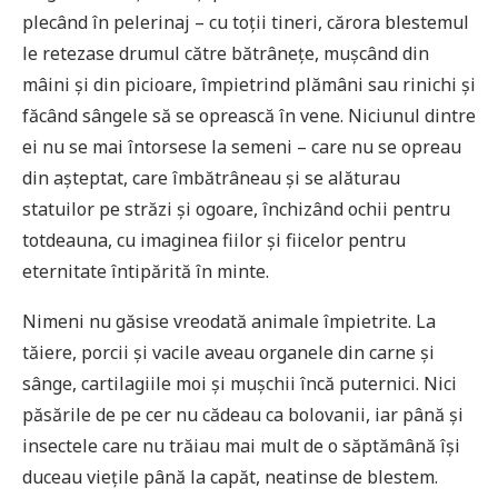
plecând în pelerinaj – cu toții tineri, cărora blestemul
le retezase drumul către bătrânețe, mușcând din
mâini și din picioare, împietrind plămâni sau rinichi și
făcând sângele să se oprească în vene. Niciunul dintre
ei nu se mai întorsese la semeni – care nu se opreau
din așteptat, care îmbătrâneau și se alăturau
statuilor pe străzi și ogoare, închizând ochii pentru
totdeauna, cu imaginea fiilor și fiicelor pentru
eternitate întipărită în minte.
Nimeni nu găsise vreodată animale împietrite. La
tăiere, porcii și vacile aveau organele din carne și
sânge, cartilagiile moi și mușchii încă puternici. Nici
păsările de pe cer nu cădeau ca bolovanii, iar până și
insectele care nu trăiau mai mult de o săptămână își
duceau viețile până la capăt, neatinse de blestem.