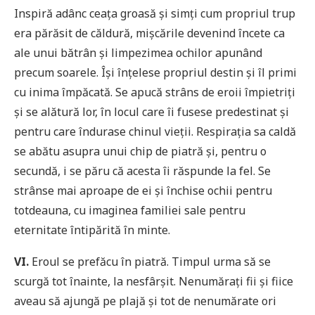
Inspiră adânc ceața groasă și simți cum propriul trup
era părăsit de căldură, mișcările devenind încete ca
ale unui bătrân și limpezimea ochilor apunând
precum soarele. Își înțelese propriul destin și îl primi
cu inima împăcată. Se apucă strâns de eroii împietriți
și se alătură lor, în locul care îi fusese predestinat și
pentru care îndurase chinul vieții. Respirația sa caldă
se abătu asupra unui chip de piatră și, pentru o
secundă, i se păru că acesta îi răspunde la fel. Se
strânse mai aproape de ei și închise ochii pentru
totdeauna, cu imaginea familiei sale pentru
eternitate întipărită în minte.
VI.
Eroul se prefăcu în piatră. Timpul urma să se
scurgă tot înainte, la nesfârșit. Nenumărați fii și fiice
aveau să ajungă pe plajă și tot de nenumărate ori