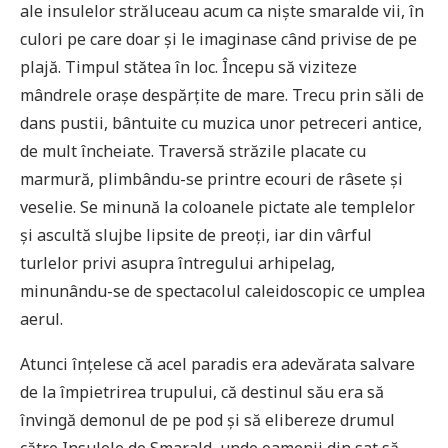
ale insulelor străluceau acum ca niște smaralde vii, în
culori pe care doar și le imaginase când privise de pe
plajă. Timpul stătea în loc. Începu să viziteze
mândrele orașe despărțite de mare. Trecu prin săli de
dans pustii, bântuite cu muzica unor petreceri antice,
de mult încheiate. Traversă străzile placate cu
marmură, plimbându-se printre ecouri de râsete și
veselie. Se minună la coloanele pictate ale templelor
și ascultă slujbe lipsite de preoți, iar din vârful
turlelor privi asupra întregului arhipelag,
minunându-se de spectacolul caleidoscopic ce umplea
aerul.
Atunci înțelese că acel paradis era adevărata salvare
de la împietrirea trupului, că destinul său era să
învingă demonul de pe pod și să elibereze drumul