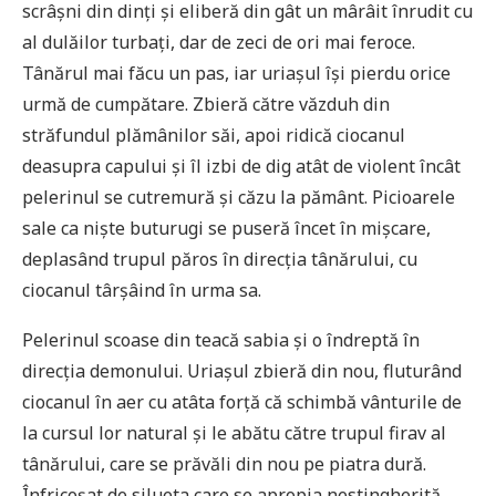
scrâșni din dinți și eliberă din gât un mârâit înrudit cu
al dulăilor turbați, dar de zeci de ori mai feroce.
Tânărul mai făcu un pas, iar uriașul își pierdu orice
urmă de cumpătare. Zbieră către văzduh din
străfundul plămânilor săi, apoi ridică ciocanul
deasupra capului și îl izbi de dig atât de violent încât
pelerinul se cutremură și căzu la pământ. Picioarele
sale ca niște buturugi se puseră încet în mișcare,
deplasând trupul păros în direcția tânărului, cu
ciocanul târșâind în urma sa.
Pelerinul scoase din teacă sabia și o îndreptă în
direcția demonului. Uriașul zbieră din nou, fluturând
ciocanul în aer cu atâta forță că schimbă vânturile de
la cursul lor natural și le abătu către trupul firav al
tânărului, care se prăvăli din nou pe piatra dură.
Înfricoșat de silueta care se apropia nestingherită,