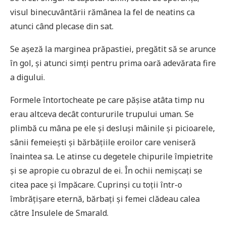
visul binecuvântării rămânea la fel de neatins ca
atunci când plecase din sat.
Se așeză la marginea prăpastiei, pregătit să se arunce
în gol, și atunci simți pentru prima oară adevărata fire
a digului.
Formele întortocheate pe care pășise atâta timp nu
erau altceva decât contururile trupului uman. Se
plimbă cu mâna pe ele și desluși mâinile și picioarele,
sânii femeiești și bărbățiile eroilor care veniseră
înaintea sa. Le atinse cu degetele chipurile împietrite
și se apropie cu obrazul de ei. În ochii nemișcați se
citea pace și împăcare. Cuprinși cu toții într-o
îmbrățișare eternă, bărbați și femei clădeau calea
către Insulele de Smarald.