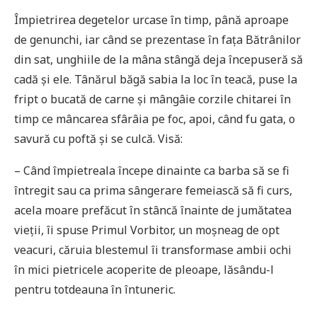
Împietrirea degetelor urcase în timp, până aproape
de genunchi, iar când se prezentase în fața Bătrânilor
din sat, unghiile de la mâna stângă deja începuseră să
cadă și ele. Tânărul băgă sabia la loc în teacă, puse la
fript o bucată de carne și mângâie corzile chitarei în
timp ce mâncarea sfârâia pe foc, apoi, când fu gata, o
savură cu poftă și se culcă. Visă:
– Când împietreala începe dinainte ca barba să se fi
întregit sau ca prima sângerare femeiască să fi curs,
acela moare prefăcut în stâncă înainte de jumătatea
vieții, îi spuse Primul Vorbitor, un moșneag de opt
veacuri, căruia blestemul îi transformase ambii ochi
în mici pietricele acoperite de pleoape, lăsându-l
pentru totdeauna în întuneric.