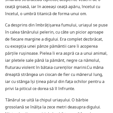
ceață groasă, iar în aceeași ceață apăru, încetul cu
încetul, o umbră titanică de forma unui om.
Ca desprins din îmbrățișarea fumului, uriașul se puse
în calea tânărului pelerin, cu câte un picior aproape
de fiecare margine a digului. Era complet dezbrăcat,
cu excepția unei pânze pământii care îi acoperea
părțile rușinoase. Pielea îi era aspră ca a unui animal,
iar pletele sale până la pământ, negre ca nămolul,
fluturau violent în bătaia curenților marini.Cu mâna
dreaptă strângea un ciocan de fier cu mânerul lung,
iar cu stânga își ținea părul din fața ochilor pentru a
privi la piticul ce dorea să îl înfrunte.
Tânărul se uită la chipul uriașului. O bărbie
grosolană se înălța la zece metri deasupra digului.