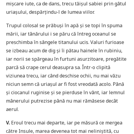
mișcare iute, ca de dans, trecu tăișul sabiei prin gâtul
uriașului, despărțindu-l de lumea viilor.
Trupul colosal se prăbuși în apă și se topi în spuma
mării, iar tânărului i se păru că întreg oceanul se
preschimba în sângele titanului ucis. Valuri furioase
se izbeau acum de dig și îi pătau hainele în rubiniu,
iar norii se spărgeau în furtuni asurzitoare, pregătite
parcă să crape cerul deasupra sa. Într-o clipită
viziunea trecu, iar când deschise ochii, nu mai văzu
niciun semn că uriașul ar fi fost vreodată acolo. Până
și ciocanul ruginise și se pierduse în vânt, iar lemnul
mânerului putrezise până nu mai rămăsese decât
aerul.
V.
Eroul trecu mai departe, iar pe măsură ce mergea
către Insule, marea devenea tot mai neliniștită, cu