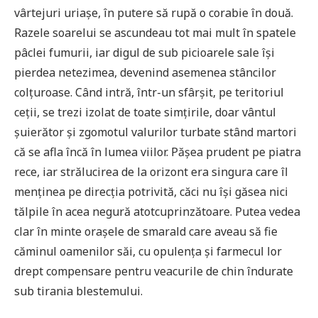
vârtejuri uriașe, în putere să rupă o corabie în două.
Razele soarelui se ascundeau tot mai mult în spatele
pâclei fumurii, iar digul de sub picioarele sale își
pierdea netezimea, devenind asemenea stâncilor
colțuroase. Când intră, într-un sfârșit, pe teritoriul
ceții, se trezi izolat de toate simțirile, doar vântul
șuierător și zgomotul valurilor turbate stând martori
că se afla încă în lumea viilor. Pășea prudent pe piatra
rece, iar strălucirea de la orizont era singura care îl
menținea pe direcția potrivită, căci nu își găsea nici
tălpile în acea negură atotcuprinzătoare. Putea vedea
clar în minte orașele de smarald care aveau să fie
căminul oamenilor săi, cu opulența și farmecul lor
drept compensare pentru veacurile de chin îndurate
sub tirania blestemului.