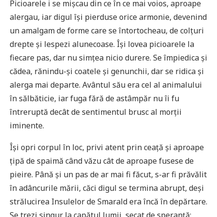
Picioarele i se mișcau din ce în ce mai voios, aproape
alergau, iar digul își pierduse orice armonie, devenind
un amalgam de forme care se întortocheau, de colțuri
drepte și lespezi alunecoase. Își lovea picioarele la
fiecare pas, dar nu simțea nicio durere. Se împiedica și
cădea, rănindu-și coatele și genunchii, dar se ridica și
alerga mai departe. Avântul său era cel al animalului
în sălbăticie, iar fuga fără de astâmpăr nu îi fu
întreruptă decât de sentimentul brusc al morții
iminente.
Își opri corpul în loc, privi atent prin ceață și aproape
țipă de spaimă când văzu cât de aproape fusese de
pieire. Până și un pas de ar mai fi făcut, s-ar fi prăvălit
în adâncurile mării, căci digul se termina abrupt, deși
strălucirea Insulelor de Smarald era încă în depărtare.
Se trezi singur la capătul lumii, secat de speranță;