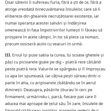
Doar sătenii îi sufereau furia, fără a ști de ce, fără a
atinge vreodată binecuvântarea Insulelor, care să îi
elibereze din ghearele necruțătoarei existențe, iar
numai speranța acestei salvări și îndârjirea
omenească în fața împotrivirilor lumești îi făceau să
prospere în acele câmpii, în loc să plece ca nomazi,
precum sosiseră acolo cu veacuri în urmă.
III.
Eroul își puse sabia la curea, își scoase ghetele și
păși cu picioarele goale pe dig – piatră rece călcând
peste piatră rece. Valurile se spărgeau și îl împroșcau
cu apa lor spumoasă, iar câțiva pești săreau dintr-o
parte în alta, cu aripioarele zbătându-se în aerul
dimineții. Deasupra, păsările zburau în cerc pe
firmament, urmărindu-i, parcă, fiecare pas care îl
aducea mai aproape de țelul său. În zare, Insulele de
Smarald străluceau ispititor, acoperite vederii de o