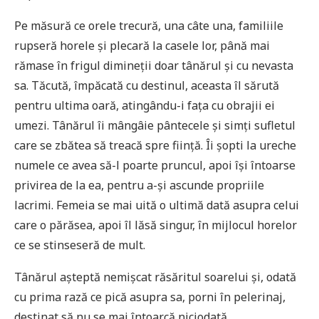
Pe măsură ce orele trecură, una câte una, familiile
rupseră horele și plecară la casele lor, până mai
rămase în frigul dimineții doar tânărul și cu nevasta
sa. Tăcută, împăcată cu destinul, aceasta îl sărută
pentru ultima oară, atingându-i fața cu obrajii ei
umezi. Tânărul îi mângâie pântecele și simți sufletul
care se zbătea să treacă spre ființă. Îi șopti la ureche
numele ce avea să-l poarte pruncul, apoi își întoarse
privirea de la ea, pentru a-și ascunde propriile
lacrimi. Femeia se mai uită o ultimă dată asupra celui
care o părăsea, apoi îl lăsă singur, în mijlocul horelor
ce se stinseseră de mult.
Tânărul așteptă nemișcat răsăritul soarelui și, odată
cu prima rază ce pică asupra sa, porni în pelerinaj,
destinat să nu se mai întoarcă niciodată.