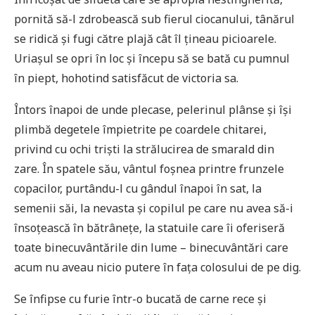
pornită să-l zdrobească sub fierul ciocanului, tânărul
se ridică și fugi către plajă cât îl țineau picioarele.
Uriașul se opri în loc și începu să se bată cu pumnul
în piept, hohotind satisfăcut de victoria sa.
Întors înapoi de unde plecase, pelerinul plânse și își
plimbă degetele împietrite pe coardele chitarei,
privind cu ochi triști la strălucirea de smarald din
zare. În spatele său, vântul foșnea printre frunzele
copacilor, purtându-l cu gândul înapoi în sat, la
semenii săi, la nevasta și copilul pe care nu avea să-i
însoțească în bătrânețe, la statuile care îi oferiseră
toate binecuvântările din lume – binecuvântări care
acum nu aveau nicio putere în fața colosului de pe dig.
Se înfipse cu furie într-o bucată de carne rece și