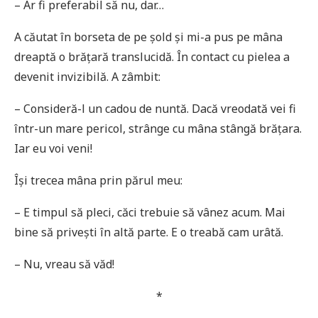
– Ar fi preferabil să nu, dar…
A căutat în borseta de pe șold și mi-a pus pe mâna
dreaptă o brățară translucidă. În contact cu pielea a
devenit invizibilă. A zâmbit:
– Consideră-l un cadou de nuntă. Dacă vreodată vei fi
într-un mare pericol, strânge cu mâna stângă brățara.
Iar eu voi veni!
Își trecea mâna prin părul meu:
– E timpul să pleci, căci trebuie să vânez acum. Mai
bine să privești în altă parte. E o treabă cam urâtă.
– Nu, vreau să văd!
*