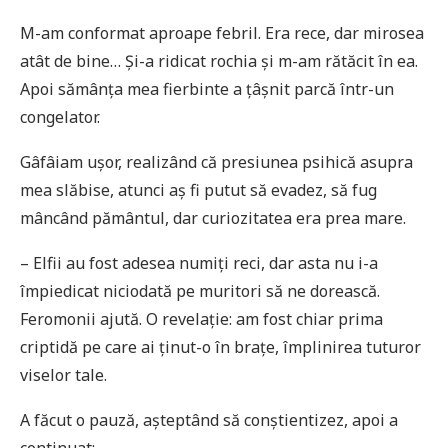
M-am conformat aproape febril. Era rece, dar mirosea
atât de bine… Și-a ridicat rochia și m-am rătăcit în ea.
Apoi sămânța mea fierbinte a țâșnit parcă într-un
congelator.
Gâfâiam ușor, realizând că presiunea psihică asupra
mea slăbise, atunci aș fi putut să evadez, să fug
mâncând pământul, dar curiozitatea era prea mare.
– Elfii au fost adesea numiți reci, dar asta nu i-a
împiedicat niciodată pe muritori să ne dorească.
Feromonii ajută. O revelație: am fost chiar prima
criptidă pe care ai ținut-o în brațe, împlinirea tuturor
viselor tale.
A făcut o pauză, așteptând să conștientizez, apoi a