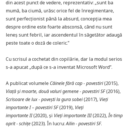
din acest punct de vedere, reprezentativ: „sunt ba
mumă, ba ciumă, urăsc orice fel de înregimentare,
sunt perfecționist până la absurd, concepția mea
despre ordine este foarte absconsă, când nu sunt
leneș sunt febril, iar ascendentul în săgetător adaugă
peste toate o doză de coleric.”
Cu scrisul a cochetat din copilărie, dar la modul serios
s-a apucat „după ce s-a inventat Microsoft Word”.
A publicat volumele
Câinele fără cap − povestiri
(2015),
Viață și moarte, două valuri gemene − povestiri SF
(2016),
Scrisoare de lux − povești la gura sobei
(2017),
Vieți
importante I – povestiri SF
(2019),
Vieți
importante II
(2020), și
Vieți importante III
(2022),
În timp
oprit - schițe
(2023). În lucru:
Ailin − povestiri SF
.