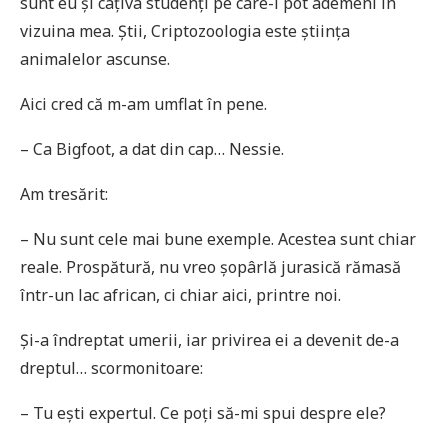
sunt eu și câțiva studenți pe care-i pot ademeni în
vizuina mea. Știi, Criptozoologia este știința
animalelor ascunse.
Aici cred că m-am umflat în pene.
– Ca Bigfoot, a dat din cap… Nessie.
Am tresărit:
– Nu sunt cele mai bune exemple. Acestea sunt chiar
reale. Prospătură, nu vreo șopârlă jurasică rămasă
într-un lac african, ci chiar aici, printre noi.
Și-a îndreptat umerii, iar privirea ei a devenit de-a
dreptul… scormonitoare:
– Tu ești expertul. Ce poți să-mi spui despre ele?