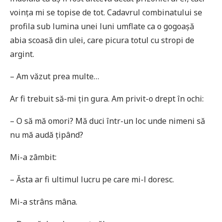
voința mi se topise de tot. Cadavrul combinatului se
profila sub lumina unei luni umflate ca o gogoașă
abia scoasă din ulei, care picura totul cu stropi de
argint.
– Am văzut prea multe…
Ar fi trebuit să-mi țin gura. Am privit-o drept în ochi:
– O să mă omori? Mă duci într-un loc unde nimeni să
nu mă audă țipând?
Mi-a zâmbit:
– Ăsta ar fi ultimul lucru pe care mi-l doresc.
Mi-a strâns mâna.