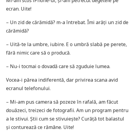
Mi-am scos iPhone-ul, și-am petrecut degetele pe
ecran. Uite!
– Un zid de cărămidă? m-a întrebat. Îmi arăţi un zid de
cărămidă?
– Uită-te la umbre, iubire. E o umbră slabă pe perete,
fără nimic care să o producă.
– Nu-i tocmai o dovadă care să zguduie lumea.
Vocea-i părea indiferentă, dar privirea scana avid
ecranul telefonului.
– Mi-am pus camera să pozeze în rafală, am făcut
douăzeci, treizeci de fotografii. Am un program pentru
a le stivui. Știi cum se stivuiește? Curăță tot balastul
și conturează ce rămâne. Uite!