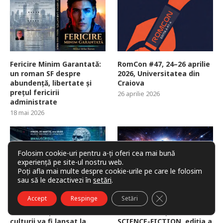
Fericire Minim Garantată:
RomCon #47, 24–26 aprilie
un roman SF despre
2026, Universitatea din
abundență, libertate și
Craiova
prețul fericirii
26 aprilie 2026
administrate
18 mai 2026
Folosim cookie-uri pentru a-ți oferi cea mai bună
experiență pe site-ul nostru web.
Poți afla mai multe despre cookie-urile pe care le folosim
sau să le dezactivezi în
setări
.
CLOSE GDPR COO
Accept
Respinge
Setări
Un roman despre IA, piețe
NOMINALIZĂRI LA
financiare și viitorul
PREMIILE NAȚIONALE DE
culturii va fi lansat la
SCIENCE-FICTION, ediția a