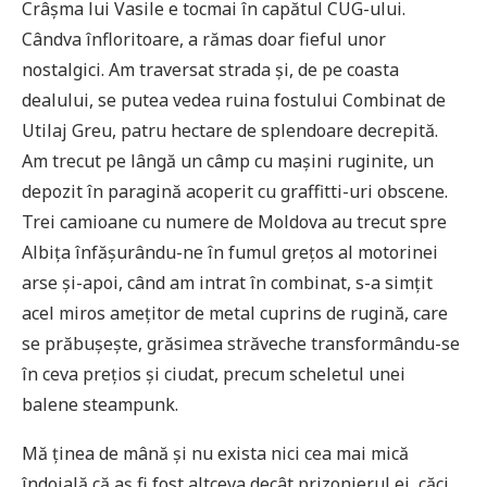
Crâșma lui Vasile e tocmai în capătul CUG-ului.
Cândva înfloritoare, a rămas doar fieful unor
nostalgici. Am traversat strada și, de pe coasta
dealului, se putea vedea ruina fostului Combinat de
Utilaj Greu, patru hectare de splendoare decrepită.
Am trecut pe lângă un câmp cu mașini ruginite, un
depozit în paragină acoperit cu graffitti-uri obscene.
Trei camioane cu numere de Moldova au trecut spre
Albița înfășurându-ne în fumul grețos al motorinei
arse și-apoi, când am intrat în combinat, s-a simțit
acel miros amețitor de metal cuprins de rugină, care
se prăbușește, grăsimea străveche transformându-se
în ceva prețios și ciudat, precum scheletul unei
balene steampunk.
Mă ținea de mână și nu exista nici cea mai mică
îndoială că aș fi fost altceva decât prizonierul ei, căci