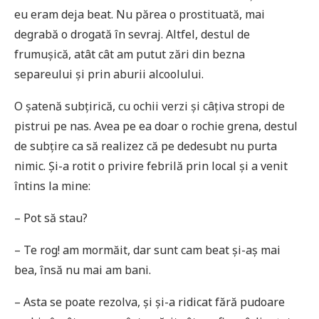
eu eram deja beat. Nu părea o prostituată, mai
degrabă o drogată în sevraj. Altfel, destul de
frumușică, atât cât am putut zări din bezna
separeului și prin aburii alcoolului.
O șatenă subțirică, cu ochii verzi și câțiva stropi de
pistrui pe nas. Avea pe ea doar o rochie grena, destul
de subțire ca să realizez că pe dedesubt nu purta
nimic. Și-a rotit o privire febrilă prin local și a venit
întins la mine:
– Pot să stau?
– Te rog! am mormăit, dar sunt cam beat și-aș mai
bea, însă nu mai am bani.
– Asta se poate rezolva, și și-a ridicat fără pudoare