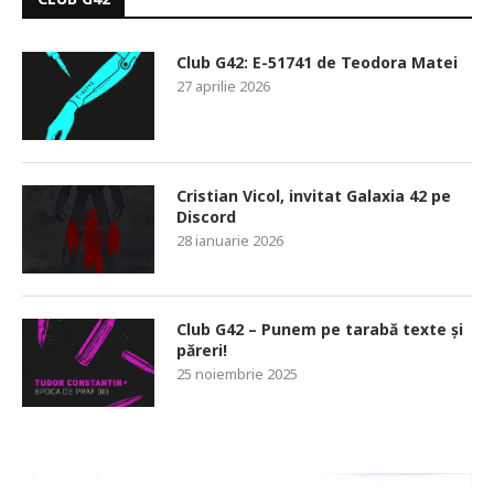
Club G42: E-51741 de Teodora Matei
27 aprilie 2026
Cristian Vicol, invitat Galaxia 42 pe
Discord
28 ianuarie 2026
Club G42 – Punem pe tarabă texte și
păreri!
25 noiembrie 2025