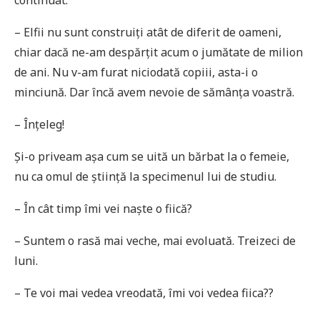
continuat:
– Elfii nu sunt construiți atât de diferit de oameni,
chiar dacă ne-am despărțit acum o jumătate de milion
de ani. Nu v-am furat niciodată copiii, asta-i o
minciună. Dar încă avem nevoie de sămânța voastră.
– Înțeleg!
Și-o priveam așa cum se uită un bărbat la o femeie,
nu ca omul de știință la specimenul lui de studiu.
– În cât timp îmi vei naște o fiică?
– Suntem o rasă mai veche, mai evoluată. Treizeci de
luni.
– Te voi mai vedea vreodată, îmi voi vedea fiica??