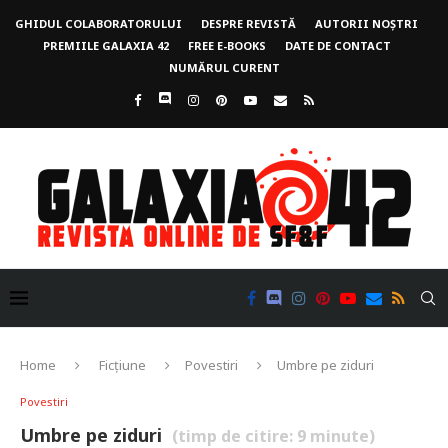
GHIDUL COLABORATORULUI
DESPRE REVISTĂ
AUTORII NOȘTRI
PREMIILE GALAXIA 42
FREE E-BOOKS
DATE DE CONTACT
NUMĂRUL CURENT
Home
Ficțiune
Povestiri
Umbre pe ziduri
Povestiri
Umbre pe ziduri
(timp de citire:
9
minute)