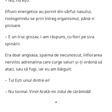
– Nu, nu ești.
Efluvii energetice au pornit din vârful nasului,
rostogolindu-se prin întreg organismul, până-n
picioare.
– E un truc grozav, i-am răspuns, cu fiori pe șira
spinării.
Era doar angoasa, spaima de necunoscut, înfiorarea
nervilor, adrenalina care curge valuri și-ți ordonă să
ataci, sau să fugi, iar eu am bâiguit:
– Tu! Ești unul dintre ei!
– Nu tocmai. Vino! Arată-mi zidul de cărămidă!
*