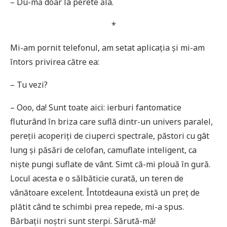
– Du-mă doar la perete ăla.
*
Mi-am pornit telefonul, am setat aplicația și mi-am
întors privirea către ea:
– Tu vezi?
– Ooo, da! Sunt toate aici: ierburi fantomatice
fluturând în briza care suflă dintr-un univers paralel,
pereții acoperiți de ciuperci spectrale, păstori cu gât
lung și păsări de celofan, camuflate inteligent, ca
niște pungi suflate de vânt. Simt că-mi plouă în gură.
Locul acesta e o sălbăticie curată, un teren de
vânătoare excelent. Întotdeauna există un preț de
plătit când te schimbi prea repede, mi-a spus.
Bărbații noștri sunt sterpi. Sărută-mă!