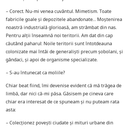
– Corect. Nu-mi venea cuvântul. Mimetism. Toate
fabricile goale și depozitele abandonate… Moștenirea
noastră industrială glorioasă, am strâmbat din nas.
Pentru alții înseamnă noi teritorii. Am dat din cap
căutând paharul: Noile teritorii sunt întotdeauna
colonizate mai întâi de generaliști precum șobolani, și
gândaci, și apoi de organisme specializate.
– S-au întunecat ca moliile?
Chiar beat fiind, îmi devenise evident că mă trăgea de
limbă, dar nici că-mi păsa. Găsisem pe cineva care
chiar era interesat de ce spuneam și nu puteam rata
asta:
– Colecționez povești ciudate și mituri urbane din