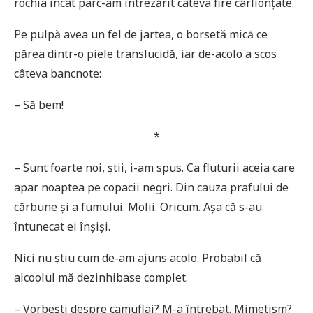
rochia încât parc-am întrezărit câteva fire cârlionțate.
Pe pulpă avea un fel de jartea, o borsetă mică ce
părea dintr-o piele translucidă, iar de-acolo a scos
câteva bancnote:
– Să bem!
*
– Sunt foarte noi, știi, i-am spus. Ca fluturii aceia care
apar noaptea pe copacii negri. Din cauza prafului de
cărbune și a fumului. Molii. Oricum. Așa că s-au
întunecat ei înșiși.
Nici nu știu cum de-am ajuns acolo. Probabil că
alcoolul mă dezinhibase complet.
– Vorbești despre camuflaj? M-a întrebat. Mimetism?