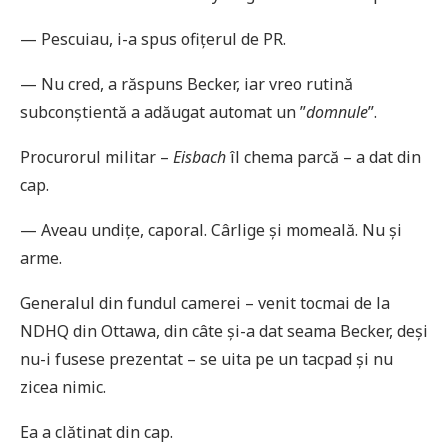
— Pescuiau, i-a spus ofițerul de PR.
— Nu cred, a răspuns Becker, iar vreo rutină
subconștientă a adăugat automat un ”
domnule
”.
Procurorul militar –
Eisbach
îl chema parcă – a dat din
cap.
— Aveau undițe, caporal. Cârlige și momeală. Nu și
arme.
Generalul din fundul camerei – venit tocmai de la
NDHQ din Ottawa, din câte și-a dat seama Becker, deși
nu-i fusese prezentat – se uita pe un tacpad și nu
zicea nimic.
Ea a clătinat din cap.