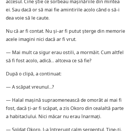
accesul. Cine știe ce sorbeau mașinăriile din mintea
ei. Sau dacă or să mai fie amintirile acolo când o să-i
dea voie să le caute.
Nu că ar fi contat. Nu și-ar fi putut șterge din memorie
acele imagini nici dacă ar fi vrut.
— Mai mult ca sigur erau ostili, a mormăit. Cum altfel
să fi fost acolo, adică… altceva ce să fie?
După o clipă, a continuat:
— A scăpat vreunul…?
— Halal mașină supraomenească de omorât ai mai fi
fost, dacă ți-ar fi scăpat, a zis Okoro din cealaltă parte
a habitaclului. Nici măcar nu erau înarmați.
— Soldat Okoro, l-a întrerupt calm sergentul. Ține-ți,