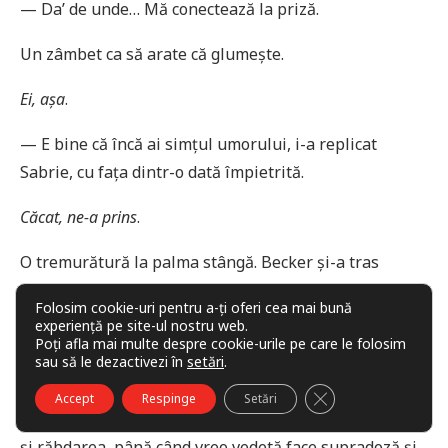
— Da’ de unde… Mă conectează la priză.
Un zâmbet ca să arate că glumește.
Ei, așa
.
— E bine că încă ai simțul umorului, i-a replicat
Sabrie, cu fața dintr-o dată împietrită.
Căcat, ne-a prins
.
O tremurătură la palma stângă. Becker și-a tras
mâinile de pe masă și le-a ascuns în poală.
Folosim cookie-uri pentru a-ți oferi cea mai bună
experiență pe site-ul nostru web.
— Bun, a continuat Sabrie în cele din urmă. Să
Poți afla mai multe despre cookie-urile pe care le folosim
începem. Trebuie să recunosc, am fost surprinsă că
sau să le dezactivezi în
setări
.
Forțele Speciale au aprobat să vorbim. Reacția
CLOSE GDPR COO
Accept
Respinge
Setări
normală în astfel de cazuri este refuzul de a comenta
și răbdarea, până când vreo vedetă face supradoză și