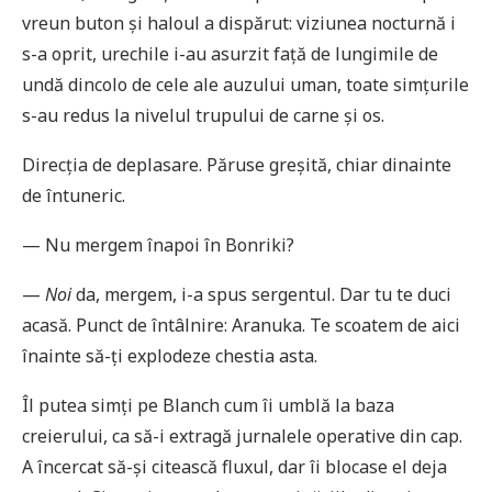
vreun buton și haloul a dispărut: viziunea nocturnă i
s-a oprit, urechile i-au asurzit față de lungimile de
undă dincolo de cele ale auzului uman, toate simțurile
s-au redus la nivelul trupului de carne și os.
Direcția de deplasare. Păruse greșită, chiar dinainte
de întuneric.
— Nu mergem înapoi în Bonriki?
—
Noi
da, mergem, i-a spus sergentul. Dar tu te duci
acasă. Punct de întâlnire: Aranuka. Te scoatem de aici
înainte să-ți explodeze chestia asta.
Îl putea simți pe Blanch cum îi umblă la baza
creierului, ca să-i extragă jurnalele operative din cap.
A încercat să-și citească fluxul, dar îi blocase el deja