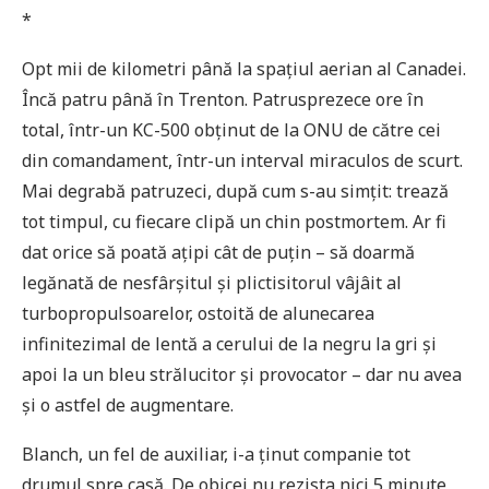
*
Opt mii de kilometri până la spațiul aerian al Canadei.
Încă patru până în Trenton. Patrusprezece ore în
total, într-un KC-500 obținut de la ONU de către cei
din comandament, într-un interval miraculos de scurt.
Mai degrabă patruzeci, după cum s-au simțit: trează
tot timpul, cu fiecare clipă un chin postmortem. Ar fi
dat orice să poată ațipi cât de puțin – să doarmă
legănată de nesfârșitul și plictisitorul vâjâit al
turbopropulsoarelor, ostoită de alunecarea
infinitezimal de lentă a cerului de la negru la gri și
apoi la un bleu strălucitor și provocator – dar nu avea
și o astfel de augmentare.
Blanch, un fel de auxiliar, i-a ținut companie tot
drumul spre casă. De obicei nu rezista nici 5 minute