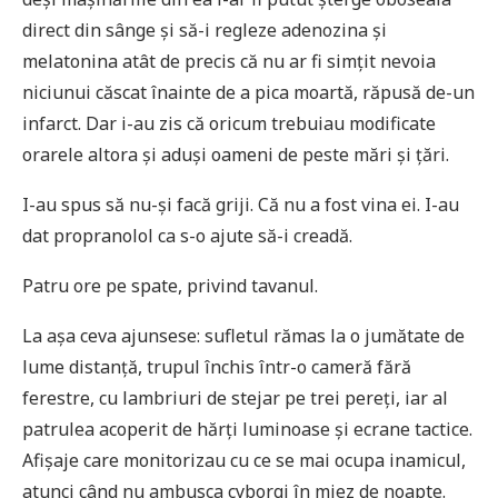
direct din sânge și să-i regleze adenozina și
melatonina atât de precis că nu ar fi simțit nevoia
niciunui căscat înainte de a pica moartă, răpusă de-un
infarct. Dar i-au zis că oricum trebuiau modificate
orarele altora și aduși oameni de peste mări și țări.
I-au spus să nu-și facă griji. Că nu a fost vina ei. I-au
dat propranolol ca s-o ajute să-i creadă.
Patru ore pe spate, privind tavanul.
La așa ceva ajunsese: sufletul rămas la o jumătate de
lume distanță, trupul închis într-o cameră fără
ferestre, cu lambriuri de stejar pe trei pereți, iar al
patrulea acoperit de hărți luminoase și ecrane tactice.
Afișaje care monitorizau cu ce se mai ocupa inamicul,
atunci când nu ambusca cyborgi în miez de noapte.