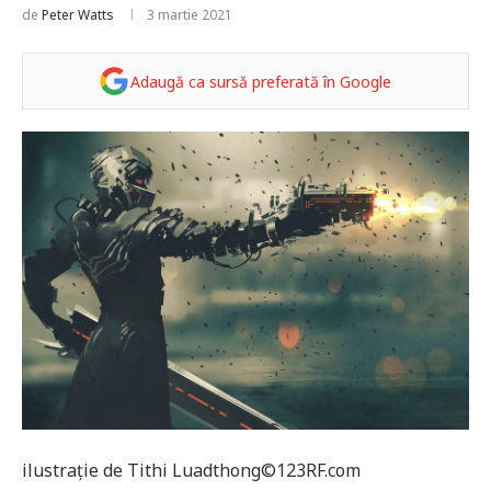
de
Peter Watts
3 martie 2021
Adaugă ca sursă preferată în Google
ilustrație de Tithi Luadthong©123RF.com