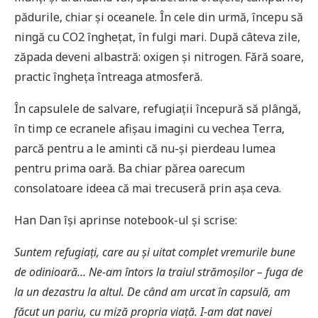
pădurile, chiar și oceanele. În cele din urmă, începu să
ningă cu CO2 înghețat, în fulgi mari. După câteva zile,
zăpada deveni albastră: oxigen și nitrogen. Fără soare,
practic îngheța întreaga atmosferă.
În capsulele de salvare, refugiații începură să plângă,
în timp ce ecranele afișau imagini cu vechea Terra,
parcă pentru a le aminti că nu-și pierdeau lumea
pentru prima oară. Ba chiar părea oarecum
consolatoare ideea că mai trecuseră prin așa ceva.
Han Dan își aprinse notebook-ul și scrise:
Suntem refugiați, care au și uitat complet vremurile bune
de odinioară… Ne-am întors la traiul strămoșilor – fuga de
la un dezastru la altul. De când am urcat în capsulă, am
făcut un pariu, cu miză propria viață. I-am dat navei