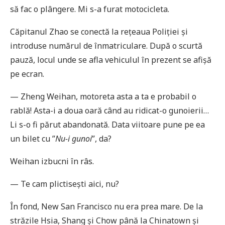
să fac o plângere. Mi s-a furat motocicleta.
Căpitanul Zhao se conectă la rețeaua Poliției și
introduse numărul de înmatriculare. După o scurtă
pauză, locul unde se afla vehiculul în prezent se afișă
pe ecran.
— Zheng Weihan, motoreta asta a ta e probabil o
rablă! Asta-i a doua oară când au ridicat-o gunoierii…
Li s-o fi părut abandonată. Data viitoare pune pe ea
un bilet cu ”
Nu-i gunoi
”, da?
Weihan izbucni în râs.
— Te cam plictisești aici, nu?
În fond, New San Francisco nu era prea mare. De la
străzile Hsia, Shang și Chow până la Chinatown și