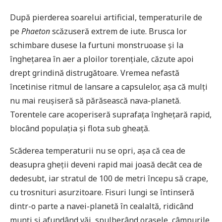
După pierderea soarelui artificial, temperaturile de
pe
Phaeton
scăzuseră extrem de iute. Brusca lor
schimbare dusese la furtuni monstruoase și la
înghețarea în aer a ploilor torențiale, căzute apoi
drept grindină distrugătoare. Vremea nefastă
încetinise ritmul de lansare a capsulelor, așa că mulți
nu mai reușiseră să părăsească nava-planetă.
Torentele care acoperiseră suprafața înghețară rapid,
blocând populația și flota sub gheață.
Scăderea temperaturii nu se opri, așa că cea de
deasupra gheții deveni rapid mai joasă decât cea de
dedesubt, iar stratul de 100 de metri începu să crape,
cu trosnituri asurzitoare. Fisuri lungi se întinseră
dintr-o parte a navei-planetă în cealaltă, ridicând
munți și afundând văi, spulberând orașele, câmpurile,