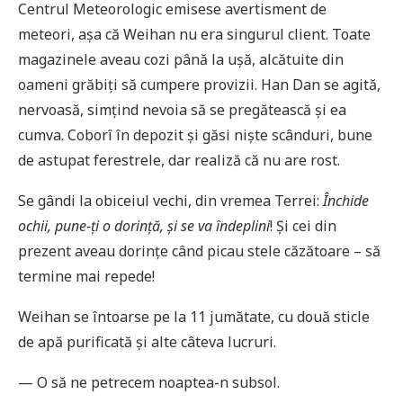
Centrul Meteorologic emisese avertisment de
meteori, așa că Weihan nu era singurul client. Toate
magazinele aveau cozi până la ușă, alcătuite din
oameni grăbiți să cumpere provizii. Han Dan se agită,
nervoasă, simțind nevoia să se pregătească și ea
cumva. Coborî în depozit și găsi niște scânduri, bune
de astupat ferestrele, dar realiză că nu are rost.
Se gândi la obiceiul vechi, din vremea Terrei:
Închide
ochii, pune-ți o dorință, și se va îndeplini
! Și cei din
prezent aveau dorințe când picau stele căzătoare – să
termine mai repede!
Weihan se întoarse pe la 11 jumătate, cu două sticle
de apă purificată și alte câteva lucruri.
— O să ne petrecem noaptea-n subsol.