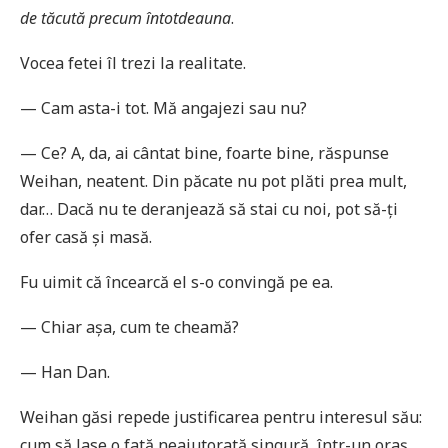
de tăcută precum întotdeauna
.
Vocea fetei îl trezi la realitate.
— Cam asta-i tot. Mă angajezi sau nu?
— Ce? A, da, ai cântat bine, foarte bine, răspunse
Weihan, neatent. Din păcate nu pot plăti prea mult,
dar… Dacă nu te deranjează să stai cu noi, pot să-ți
ofer casă și masă.
Fu uimit că încearcă el s-o convingă pe ea.
— Chiar așa, cum te cheamă?
— Han Dan.
Weihan găsi repede justificarea pentru interesul său:
cum să lase o fată neajutorată singură, într-un oraș