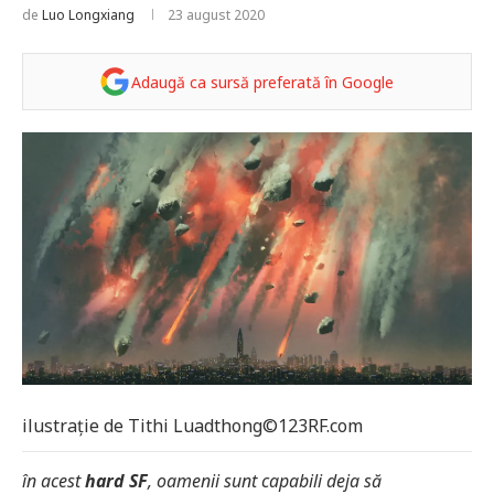
de
Luo Longxiang
23 august 2020
Adaugă ca sursă preferată în Google
ilustrație de Tithi Luadthong©123RF.com
în acest
hard SF
, oamenii sunt capabili deja să