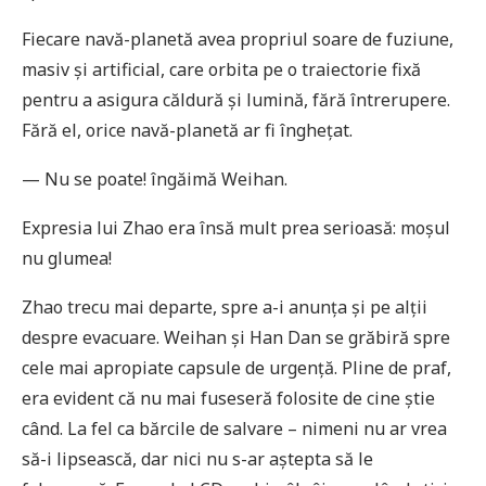
Fiecare navă-planetă avea propriul soare de fuziune,
masiv și artificial, care orbita pe o traiectorie fixă
pentru a asigura căldură și lumină, fără întrerupere.
Fără el, orice navă-planetă ar fi înghețat.
— Nu se poate! îngăimă Weihan.
Expresia lui Zhao era însă mult prea serioasă: moșul
nu glumea!
Zhao trecu mai departe, spre a-i anunța și pe alții
despre evacuare. Weihan și Han Dan se grăbiră spre
cele mai apropiate capsule de urgență. Pline de praf,
era evident că nu mai fuseseră folosite de cine știe
când. La fel ca bărcile de salvare – nimeni nu ar vrea
să-i lipsească, dar nici nu s-ar aștepta să le