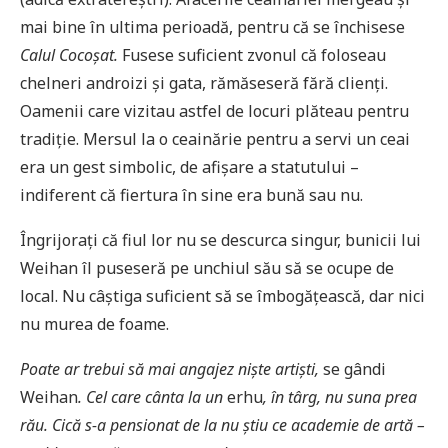
mai bine în ultima perioadă, pentru că se închisese
Calul Cocoșat.
Fusese suficient zvonul că foloseau
chelneri androizi și gata, rămăseseră fără clienți.
Oamenii care vizitau astfel de locuri plăteau pentru
tradiție. Mersul la o ceainărie pentru a servi un ceai
era un gest simbolic, de afișare a statutului –
indiferent că fiertura în sine era bună sau nu.
Îngrijorați că fiul lor nu se descurca singur, bunicii lui
Weihan îl puseseră pe unchiul său să se ocupe de
local. Nu câștiga suficient să se îmbogățească, dar nici
nu murea de foame.
Poate ar trebui să mai angajez niște artiști,
se gândi
Weihan
. Cel care cânta la un
erhu
, în târg, nu suna prea
rău. Cică s-a pensionat de la nu știu ce academie de artă –