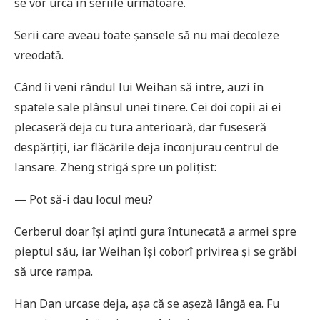
se vor urca în seriile următoare.
Serii care aveau toate șansele să nu mai decoleze
vreodată.
Când îi veni rândul lui Weihan să intre, auzi în
spatele sale plânsul unei tinere. Cei doi copii ai ei
plecaseră deja cu tura anterioară, dar fuseseră
despărțiți, iar flăcările deja înconjurau centrul de
lansare. Zheng strigă spre un polițist:
— Pot să-i dau locul meu?
Cerberul doar își aținti gura întunecată a armei spre
pieptul său, iar Weihan își coborî privirea și se grăbi
să urce rampa.
Han Dan urcase deja, așa că se așeză lângă ea. Fu