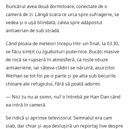
Buncărul avea două dormitoare, conectate de o
cameră de zi. Lângă scara ce urca spre sufragerie, se
vedea și o ușă blindată, calea spre adăpostul
antiaerian de sub stradă.
Când ploaia de meteori începu într-un final, la 03.30,
se făcu simțit cu zguduituri puternice. Bucăți masive
de rocă se rupseră în atmosferă, ca niște obuze
antiaeriene, iar câteva clădiri se năruiră, asurzitor.
Weihan se tot foi pe-o parte și pe alta sub becurile
chioare ale refugiului, fără să poată adormi.
— Nici tu nu ai somn, nu? o întrebă pe Han Dan când
ea intră în cameră.
Se ridică și aprinse televizorul. Semnalul era cam
slab, dar chiar și-așa deslușiră un reportaj live despre