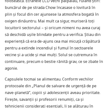
folosească. Ecranele LCD vechi pâlpâiau, rulând știri:
buncărul de pe strada Chow încasase o lovitură în
plin și focul din cer ajunsese la atmosfera bogată în
oxigen dinăuntru. Mai mult ca sigur, muriseră toți
locuitorii sectorului – și oricum nimeni nu avea curaj
să deschidă ușile blindate pentru a verifica. Știau din
experiență că era de-ajuns cea mai micuță crăpătură
pentru a extinde incendiul și fumul în sectoarele
vecine și a ucide și mai mulți. Solul se cutremura în
continuare, precum o bestie rănită grav, ce se zbate în
agonie.
Capsulele tocmai se alimentau. Conform vechilor
protocoale din „Planul de salvare de urgență de pe
nave-planetă”, copiii și adolescenții aveau prioritate.
Firește, savanții și profesorii renumiți, ca și
tehnicienii considerați esențiali, li se alăturau în