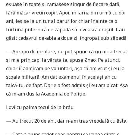
eșuase în toate și rămăsese singur de fiecare dată,
fără măcar vreun copil. Apoi, în iarna din urmă cu doi
ani, ieșise la un tur al barurilor chiar înainte ca o
furtună puternică de zăpadă să lovească orașul. I-au
găsit cadavrul de-abia a doua zi, îngropat sub zăpadă.
— Apropo de înrolare, nu pot spune că nu mi-a trecut
și mie prin cap, la vârsta ta, spuse Zhao. Pe atunci,
chiar îi admiram pe voluntari, așa că am vrut și eu la
școala militară. Am dat examenul în același an cu
taică-tu, de fapt. Dar e a fost admis și eu am picat. Așa
că m-am dus la Academia de Poliție.
Lovi cu palma tocul de la brâu.
— Au trecut 20 de ani, dar n-am tras vreodată cu ăsta.
— Tata a ajuns cadet doar pentru că venea dintr-o