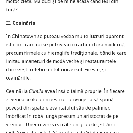
motocicletă. Mă duci și pe mine acasă când ieși din
tură?
II. Ceainăria
În Chinatown se puteau vedea multe lucruri aparent
istorice, care nu se potriveau cu arhitectura modernă,
precum firmele cu hieroglife tradiționale, băncile care
imitau amaneturi de modă veche și restaurantele
chinezești celebre în tot universul. Firește, și
ceainăriile.
Ceainăria
Cămila
avea însă o faimă proprie. În fiecare
zi venea acolo un maestru Tunwuge ca să spună
povești din spatele evantaiului său de palmier,
îmbrăcat în robă lungă precum un aristocrat de pe
vremuri. Uneori venea și câte un grup de „străini”
(adică extratereștri). Afacerile ceainăriei mergeau și