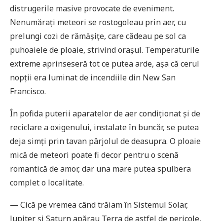
distrugerile masive provocate de eveniment.
Nenumărați meteori se rostogoleau prin aer, cu
prelungi cozi de rămășițe, care cădeau pe sol ca
puhoaiele de ploaie, strivind orașul. Temperaturile
extreme aprinseseră tot ce putea arde, așa că cerul
nopții era luminat de incendiile din New San
Francisco.
În pofida puterii aparatelor de aer condiționat și de
reciclare a oxigenului, instalate în buncăr, se putea
deja simți prin tavan pârjolul de deasupra. O ploaie
mică de meteori poate fi decor pentru o scenă
romantică de amor, dar una mare putea spulbera
complet o localitate.
— Cică pe vremea când trăiam în Sistemul Solar,
Jupiter și Saturn apărau Terra de astfel de pericole,