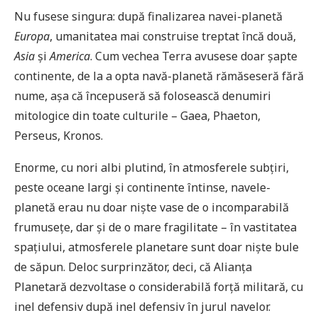
Nu fusese singura: după finalizarea navei-planetă
Europa
, umanitatea mai construise treptat încă două,
Asia
și
America
. Cum vechea Terra avusese doar șapte
continente, de la a opta navă-planetă rămăseseră fără
nume, așa că începuseră să folosească denumiri
mitologice din toate culturile – Gaea, Phaeton,
Perseus, Kronos.
Enorme, cu nori albi plutind, în atmosferele subțiri,
peste oceane largi și continente întinse, navele-
planetă erau nu doar niște vase de o incomparabilă
frumusețe, dar și de o mare fragilitate – în vastitatea
spațiului, atmosferele planetare sunt doar niște bule
de săpun. Deloc surprinzător, deci, că Alianța
Planetară dezvoltase o considerabilă forță militară, cu
inel defensiv după inel defensiv în jurul navelor.