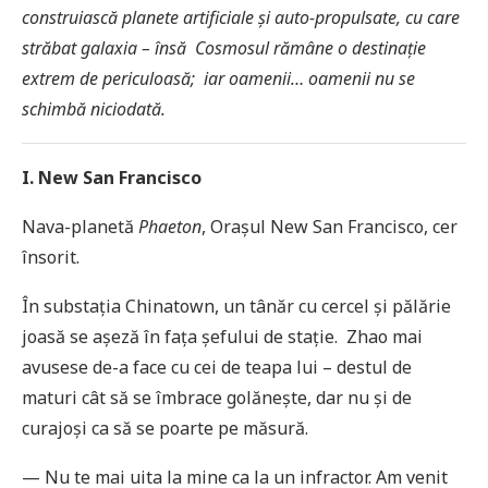
construiască planete artificiale și auto-propulsate, cu care
străbat galaxia – însă Cosmosul rămâne o destinație
extrem de periculoasă; iar oamenii… oamenii nu se
schimbă niciodată.
I. New San Francisco
Nava-planetă
Phaeton
, Orașul New San Francisco, cer
însorit.
În substația Chinatown, un tânăr cu cercel și pălărie
joasă se așeză în fața șefului de stație. Zhao mai
avusese de-a face cu cei de teapa lui – destul de
maturi cât să se îmbrace golănește, dar nu și de
curajoși ca să se poarte pe măsură.
— Nu te mai uita la mine ca la un infractor. Am venit