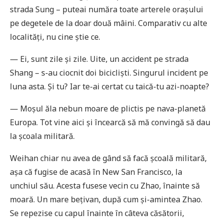
strada Sung – puteai număra toate arterele orașului
pe degetele de la doar două mâini. Comparativ cu alte
localități, nu cine știe ce.
— Ei, sunt zile și zile. Uite, un accident pe strada
Shang – s-au ciocnit doi bicicliști. Singurul incident pe
luna asta. Și tu? Iar te-ai certat cu taică-tu azi-noapte?
— Moșul ăla nebun moare de plictis pe nava-planetă
Europa. Tot vine aici și încearcă să mă convingă să dau
la școala militară.
Weihan chiar nu avea de gând să facă școală militară,
așa că fugise de acasă în New San Francisco, la
unchiul său. Acesta fusese vecin cu Zhao, înainte să
moară. Un mare bețivan, după cum și-amintea Zhao.
Se repezise cu capul înainte în câteva căsătorii,