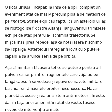
O flotă uriașă, incapabilă însă de a opri complet un
eveniment atât de masiv precum ploaia de meteori de
pe
Phaeton
. Știrile explicau faptul că un asteroid uriaș
se rostogolise fix către Alianță, iar guvernul trimisese
echipe de atac pentru a-i schimba traiectoria. Se
mișca însă prea repede, așa că hotărâseră n schimb
să-l spargă. Asteroidul întreg ar fi lovit cu o putere
capabilă să arunce Terra de pe orbită.
Așa că militarii făcuseră tot ce se putuse pentru a-l
pulveriza, iar printre fragmentele care vâjâiau pe
lângă capsulă se vedeau și epave de navete militare,
ba chiar și rămășițele eroilor necunoscuți… Nava-
planetă avusese și ea un sistem anti-meteori, firește,
dar în fața unei amenințări atât de vaste, fusese
nevoie de intervenția armatei.