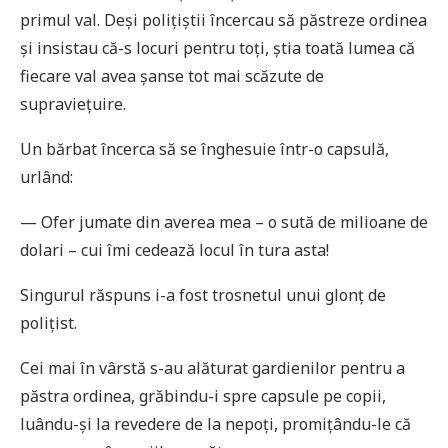
primul val. Deși polițiștii încercau să păstreze ordinea
și insistau că-s locuri pentru toți, știa toată lumea că
fiecare val avea șanse tot mai scăzute de
supraviețuire.
Un bărbat încerca să se înghesuie într-o capsulă,
urlând:
— Ofer jumate din averea mea – o sută de milioane de
dolari – cui îmi cedează locul în tura asta!
Singurul răspuns i-a fost trosnetul unui glonț de
polițist.
Cei mai în vârstă s-au alăturat gardienilor pentru a
păstra ordinea, grăbindu-i spre capsule pe copii,
luându-și la revedere de la nepoți, promițându-le că