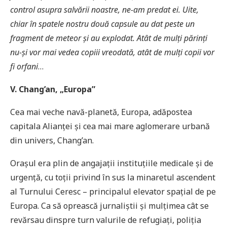
control asupra salvării noastre, ne-am predat ei. Uite,
chiar în spatele nostru două capsule au dat peste un
fragment de meteor și au explodat. Atât de mulți părinți
nu-și vor mai vedea copiii vreodată, atât de mulți copii vor
fi orfani
…
V. Chang
’
an, „Europa”
Cea mai veche navă-planetă, Europa, adăpostea
capitala Alianței și cea mai mare aglomerare urbană
din univers, Chang’an.
Orașul era plin de angajații instituțiile medicale și de
urgență, cu toții privind în sus la minaretul ascendent
al Turnului Ceresc – principalul elevator spațial de pe
Europa. Ca să oprească jurnaliștii și mulțimea cât se
revărsau dinspre turn valurile de refugiați, poliția