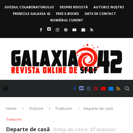
GHIDUL COLABORATORULUI
DESPRE REVISTĂ
AUTORII NOȘTRI
PREMIILE GALAXIA 42
FREE E-BOOKS
DATE DE CONTACT
NUMĂRUL CURENT
Home
Ficțiune
Traduceri
Departe de casă
Traduceri
Departe de casă
(timp de citire:
47
minute)