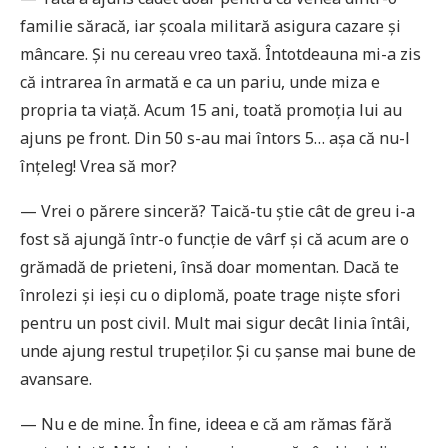
familie săracă, iar școala militară asigura cazare și
mâncare. Și nu cereau vreo taxă. Întotdeauna mi-a zis
că intrarea în armată e ca un pariu, unde miza e
propria ta viață. Acum 15 ani, toată promoția lui au
ajuns pe front. Din 50 s-au mai întors 5… așa că nu-l
înțeleg! Vrea să mor?
— Vrei o părere sinceră? Taică-tu știe cât de greu i-a
fost să ajungă într-o funcție de vârf și că acum are o
grămadă de prieteni, însă doar momentan. Dacă te
înrolezi și ieși cu o diplomă, poate trage niște sfori
pentru un post civil. Mult mai sigur decât linia întâi,
unde ajung restul trupeților. Și cu șanse mai bune de
avansare.
— Nu e de mine. În fine, ideea e că am rămas fără