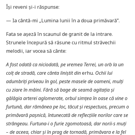
Își reveni și-i răspunse:
— Ia cântă-mi „Lumina lunii în a doua primăvară”.
Fata se așeză în scaunul de granit de la intrare.
Strunele începură să răsune cu ritmul străvechii
melodii, iar vocea să cânte:
A fost odată ca niciodată, pe vremea Terrei, un orb la un
colț de stradă, care cânta liniștit din
erhu
. Ochii lui
adumbriți priveau în gol, peste masele de oameni, mulți
cu ziare în mâini. Fără să bage de seamă agitația și
gălăgia arterei aglomerate, orbul simțea în oase că vine o
furtună, dar rămânea pe loc, tăcut și respectuos, precum o
primăvară pașnică, întunecată de reflecțiile norilor care se
strângeau. Furtuna-i o furie zgomotoasă, dar norii-s muți
– de aceea, chiar și în prag de tornadă, primăvara e la fel