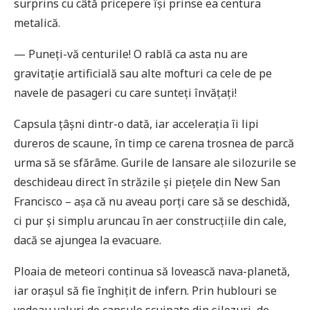
surprins cu câtă pricepere își prinse ea centura
metalică.
— Puneți-vă centurile! O rablă ca asta nu are
gravitație artificială sau alte mofturi ca cele de pe
navele de pasageri cu care sunteți învățați!
Capsula țâșni dintr-o dată, iar accelerația îi lipi
dureros de scaune, în timp ce carena trosnea de parcă
urma să se sfărâme. Gurile de lansare ale silozurile se
deschideau direct în străzile și piețele din New San
Francisco – așa că nu aveau porți care să se deschidă,
ci pur și simplu aruncau în aer construcțiile din cale,
dacă se ajungea la evacuare.
Ploaia de meteori continua să lovească nava-planetă,
iar orașul să fie înghițit de infern. Prin hublouri se