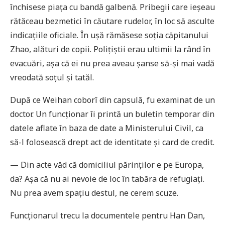
închisese piața cu bandă galbenă. Pribegii care ieșeau
rătăceau bezmetici în căutare rudelor, în loc să asculte
indicațiile oficiale. În ușă rămăsese soția căpitanului
Zhao, alături de copii. Polițiștii erau ultimii la rând în
evacuări, așa că ei nu prea aveau șanse să-și mai vadă
vreodată soțul și tatăl.
După ce Weihan coborî din capsulă, fu examinat de un
doctor. Un funcționar îi printă un buletin temporar din
datele aflate în baza de date a Ministerului Civil, ca
să-l folosească drept act de identitate și card de credit.
— Din acte văd că domiciliul părinților e pe Europa,
da? Așa că nu ai nevoie de loc în tabăra de refugiați.
Nu prea avem spațiu destul, ne cerem scuze.
Funcționarul trecu la documentele pentru Han Dan,