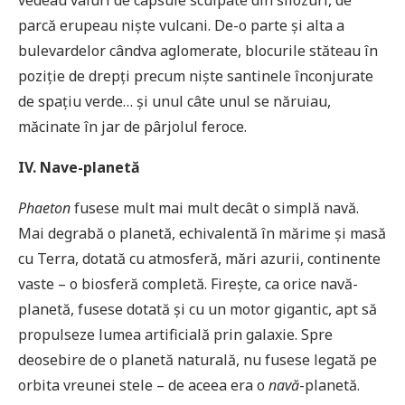
vedeau valuri de capsule scuipate din silozuri, de
parcă erupeau niște vulcani. De-o parte și alta a
bulevardelor cândva aglomerate, blocurile stăteau în
poziție de drepți precum niște santinele înconjurate
de spațiu verde… și unul câte unul se năruiau,
măcinate în jar de pârjolul feroce.
IV. Nave-planetă
Phaeton
fusese mult mai mult decât o simplă navă.
Mai degrabă o planetă, echivalentă în mărime și masă
cu Terra, dotată cu atmosferă, mări azurii, continente
vaste – o biosferă completă. Firește, ca orice navă-
planetă, fusese dotată și cu un motor gigantic, apt să
propulseze lumea artificială prin galaxie. Spre
deosebire de o planetă naturală, nu fusese legată pe
orbita vreunei stele – de aceea era o
navă
-planetă.