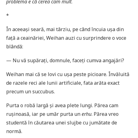
problema e că cerea cam mult
.
*
În aceeași seară, mai târziu, pe când încuia ușa din
față a ceainăriei, Weihan auzi cu surprindere o voce
blândă:
— Nu vă supărați, domnule, faceți cumva angajări?
Weihan mai că se lovi cu ușa peste picioare. Învăluită
de razele reci ale lunii artificiale, fata arăta exact
precum un succubus.
Purta o robă largă și avea plete lungi. Părea cam
rușinoasă, iar pe umăr purta un
erhu
. Părea vreo
studentă în căutarea unei slujbe cu jumătate de
normă.