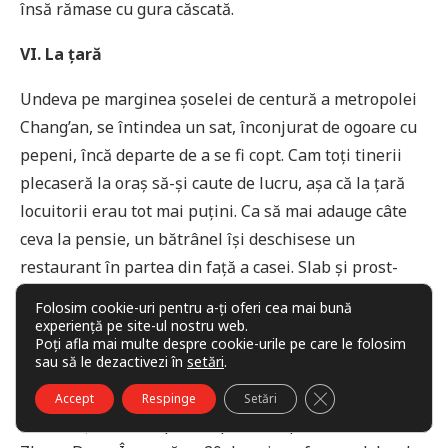
însă rămase cu gura căscată.
VI. La țară
Undeva pe marginea șoselei de centură a metropolei
Chang’an, se întindea un sat, înconjurat de ogoare cu
pepeni, încă departe de a se fi copt. Cam toți tinerii
plecaseră la oraș să-și caute de lucru, așa că la țară
locuitorii erau tot mai puțini. Ca să mai adauge câte
ceva la pensie, un bătrânel își deschisese un
restaurant în partea din față a casei. Slab și prost-
hrănit, moșul arăta de-a dreptul rahitic.
Folosim cookie-uri pentru a-ți oferi cea mai bună
experiență pe site-ul nostru web.
Era bunicul lui Weihan. După ce ajunseseră la el
Poți afla mai multe despre cookie-urile pe care le folosim
sau să le dezactivezi în
setări
.
acasă, Weihan și Han Dan se oferiseră să-l ajute în
local. Deși bătrânul îl iubea pe foarte mult pe nepot,
CLOSE GDPR COO
Accept
Respinge
Setări
nu același lucru se putea spune despre fiul său,