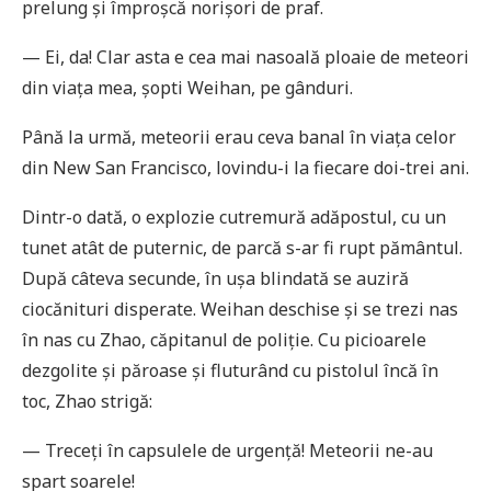
prelung și împroșcă norișori de praf.
— Ei, da! Clar asta e cea mai nasoală ploaie de meteori
din viața mea, șopti Weihan, pe gânduri.
Până la urmă, meteorii erau ceva banal în viața celor
din New San Francisco, lovindu-i la fiecare doi-trei ani.
Dintr-o dată, o explozie cutremură adăpostul, cu un
tunet atât de puternic, de parcă s-ar fi rupt pământul.
După câteva secunde, în ușa blindată se auziră
ciocănituri disperate. Weihan deschise și se trezi nas
în nas cu Zhao, căpitanul de poliție. Cu picioarele
dezgolite și păroase și fluturând cu pistolul încă în
toc, Zhao strigă:
— Treceți în capsulele de urgență! Meteorii ne-au
spart soarele!