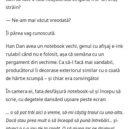
străin?
— Ne-am mai văzut vreodată?
Îi părea vag cunoscută.
Han Dan avea un notebook vechi, genul cu afișaj e-ink
rulabil când nu e folosit, așa că semăna cu un
pergament din vechime. Ca să-l facă mai vandabil,
producătorul îi decorase exteriorul similar cu o coală
de hârtie scumpă – și chiar era convingător.
În camera ei, fata desfășură notebook-ul și începu să
scrie, cu degetele dansând ușoare peste ecran:
… o să pot trăi aici o vreme, să-mi câștig traiul cu una-alta.
Dacă stau prea mult o să înceapă să pună întrebări… și-
atunci o s-o iau de la capăt. O să ajung iar pe drumuri…