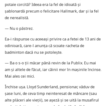
potaie corcită? Ideea era la fel de idioată și
șablonardă precum o felicitare Hallmark, dar și la fel
de nerealistă.
— Nu o păstrez.
Ea-i răspunse cu aceeași privire ca a fetei de 13 ani de
odinioară, care-l anunța că scoate racheta de
badminton dacă nu se potolește.
— Ba o s-o ții măcar până revin de la Publix. Eu mai
am și altele de făcut, iar câinii mor în mașinile încinse.
Mai ales cei mici.
Închise ușa. Lloyd Sunderland, pensionar, văduv de
șase luni, de ceva timp neinteresat de mâncare (sau
alte plăceri ale vieții), se așeză și se uită la musafirul