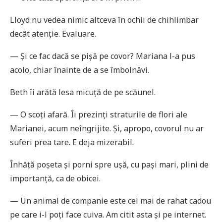
Lloyd nu vedea nimic altceva în ochii de chihlimbar
decât atenție. Evaluare.
— Și ce fac dacă se pișă pe covor? Mariana l-a pus
acolo, chiar înainte de a se îmbolnăvi.
Beth îi arătă lesa micuță de pe scăunel.
— O scoți afară. Îi prezinți straturile de flori ale
Marianei, acum neîngrijite. Și, apropo, covorul nu ar
suferi prea tare. E deja mizerabil.
Înhăță poșeta și porni spre ușă, cu pași mari, plini de
importanță, ca de obicei.
— Un animal de companie este cel mai de rahat cadou
pe care i-l poți face cuiva. Am citit asta și pe internet.