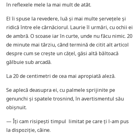
în reflexele mele la mai mult de atât.
El îi spuse la revedere, luă și mai multe șervețele și
ridică între ele cârnăciorul. Laurie îl urmări, cu ochii ei
de ambră. O scoase iar în curte, unde nu făcu nimic. 20
de minute mai târziu, când termină de citit alt articol
despre cum se crește un cățel, găsi altă băltoacă
gălbuie sub arcadă.
La 20 de centimetri de cea mai apropiată aleză.
Se aplecă deasupra ei, cu palmele sprijinite pe
genunchi și spatele trosnind, în avertismentul său
obișnuit.
— Îți cam risipești timpul limitat pe care ți l-am pus
la dispoziție, câine.