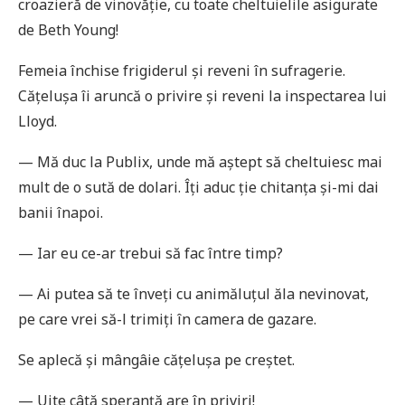
croazieră de vinovăție, cu toate cheltuielile asigurate
de Beth Young!
Femeia închise frigiderul și reveni în sufragerie.
Cățelușa îi aruncă o privire și reveni la inspectarea lui
Lloyd.
— Mă duc la Publix, unde mă aștept să cheltuiesc mai
mult de o sută de dolari. Îți aduc ție chitanța și-mi dai
banii înapoi.
— Iar eu ce-ar trebui să fac între timp?
— Ai putea să te înveți cu animăluțul ăla nevinovat,
pe care vrei să-l trimiți în camera de gazare.
Se aplecă și mângâie cățelușa pe creștet.
— Uite câtă speranță are în priviri!