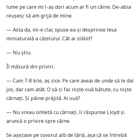
lume pe care mi l-aș dori acum ar fi un câine. De-abia
reușesc să am grijă de mine.
— Asta da, mi-e clar, spuse ea și desprinse lesa
miniaturală a cățelului. Cât ai slăbit?
— Nu știu.
Îl măsură din priviri.
— Cam 7-8 kile, aș zice. Pe care aveai de unde să le dai
jos, dar cam atât. O să-ți fac niște ouă bătute, cu niște
cârnați. Și pâine prăjită. Ai ouă?
— Nu vreau omletă cu cârnați, îi răspunse Lloyd și
aruncă o privire spre câine.
Se așezase pe covorul alb de lână, așa că se întrebă