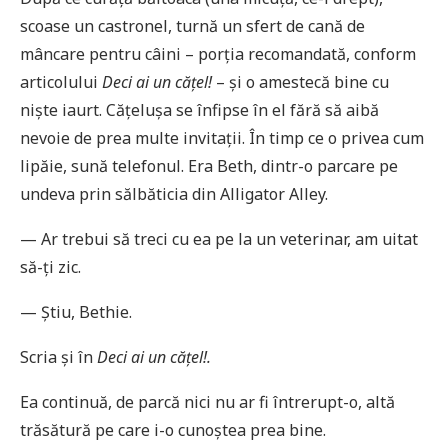
scoase un castronel, turnă un sfert de cană de
mâncare pentru câini – porția recomandată, conform
articolului
Deci ai un cățel!
– și o amestecă bine cu
niște iaurt. Cățelușa se înfipse în el fără să aibă
nevoie de prea multe invitații. În timp ce o privea cum
lipăie, sună telefonul. Era Beth, dintr-o parcare pe
undeva prin sălbăticia din Alligator Alley.
— Ar trebui să treci cu ea pe la un veterinar, am uitat
să-ți zic.
— Știu, Bethie.
Scria și în
Deci ai un cățel!.
Ea continuă, de parcă nici nu ar fi întrerupt-o, altă
trăsătură pe care i-o cunoștea prea bine.