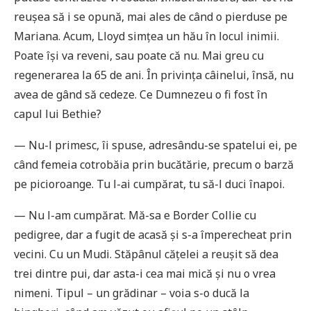
reușea să i se opună, mai ales de când o pierduse pe
Mariana. Acum, Lloyd simțea un hău în locul inimii.
Poate își va reveni, sau poate că nu. Mai greu cu
regenerarea la 65 de ani. În privința câinelui, însă, nu
avea de gând să cedeze. Ce Dumnezeu o fi fost în
capul lui Bethie?
— Nu-l primesc, îi spuse, adresându-se spatelui ei, pe
când femeia cotrobăia prin bucătărie, precum o barză
pe picioroange. Tu l-ai cumpărat, tu să-l duci înapoi.
— Nu l-am cumpărat. Mă-sa e Border Collie cu
pedigree, dar a fugit de acasă și s-a împerecheat prin
vecini. Cu un Mudi. Stăpânul cățelei a reușit să dea
trei dintre pui, dar asta-i cea mai mică și nu o vrea
nimeni. Tipul – un grădinar – voia s-o ducă la