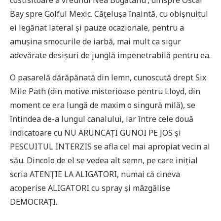
Bay spre Golful Mexic. Cățelușa înaintă, cu obișnuitul
ei legănat lateral și pauze ocazionale, pentru a
amușina smocurile de iarbă, mai mult ca sigur
adevărate desișuri de junglă impenetrabilă pentru ea.
O pasarelă dărăpănată din lemn, cunoscută drept Six
Mile Path (din motive misterioase pentru Lloyd, din
moment ce era lungă de maxim o singură milă), se
întindea de-a lungul canalului, iar între cele două
indicatoare cu NU ARUNCAȚI GUNOI PE JOS și
PESCUITUL INTERZIS se afla cel mai apropiat vecin al
său. Dincolo de el se vedea alt semn, pe care inițial
scria ATENȚIE LA ALIGATORI, numai că cineva
acoperise ALIGATORI cu spray și mâzgălise
DEMOCRAȚI.