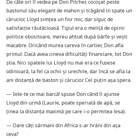
De câte ori îl vedea pe Don Pitcher, cocoșat peste
bastonul său elegant de mahon și trăgând în spate un
cărucior, Lloyd simțea un fior mic, dar sigur, de
satisfacție răutăcioasă. Tipul era o meliță de opinii
politice obositoare, mereu ahtiat după bârfe și vești
macabre. Oricând murea careva în cartier, Don afla
primul. Dacă avea cineva dificultăți financiare, tot Don
știa. Nici spatele lui Lloyd nu mai era ce fusese
odinioară, la fel ca ochii și urechile, dar încă se afla la
ani distanță de baston și cărucior. Cel puțin așa spera.
— Iote-te ce mai barcă! spuse Don când îl ajunse
Lloyd din urmă (Laurie, poate speriată de apă, se
ținea la distanța maximă pe care i-o permitea lesa).
— Oare câți sărmani din Africa s-ar hrăni din așa
ceva?