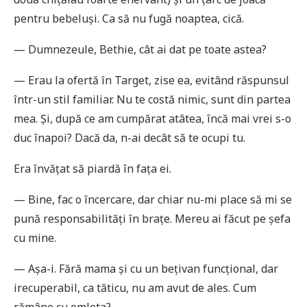
pentru bebeluși. Ca să nu fugă noaptea, cică.
— Dumnezeule, Bethie, cât ai dat pe toate astea?
— Erau la ofertă în Target, zise ea, evitând răspunsul
într-un stil familiar. Nu te costă nimic, sunt din partea
mea. Și, după ce am cumpărat atâtea, încă mai vrei s-o
duc înapoi? Dacă da, n-ai decât să te ocupi tu.
Era învățat să piardă în fața ei.
— Bine, fac o încercare, dar chiar nu-mi place să mi se
pună responsabilități în brațe. Mereu ai făcut pe șefa
cu mine.
— Așa-i. Fără mama și cu un bețivan funcțional, dar
irecuperabil, ca tăticu, nu am avut de ales. Cum
rămâne cu omleta?