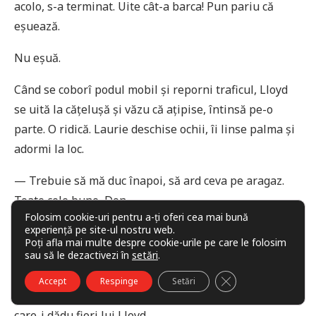
acolo, s-a terminat. Uite cât-a barca! Pun pariu că
eșuează.
Nu eșuă.
Când se coborî podul mobil și reporni traficul, Lloyd
se uită la cățelușă și văzu că ațipise, întinsă pe-o
parte. O ridică. Laurie deschise ochii, îi linse palma și
adormi la loc.
— Trebuie să mă duc înapoi, să ard ceva pe aragaz.
Toate cele bune, Don.
Folosim cookie-uri pentru a-ți oferi cea mai bună
experiență pe site-ul nostru web.
— Și ție. Să stai cu ochii pe cățel, altfel îți roade tot.
Poți afla mai multe despre cookie-urile pe care le folosim
sau să le dezactivezi în
setări
.
— I-am luat niște jucării pentru molfăit.
CLOSE GDPR COO
Accept
Respinge
Setări
Don surâse, dezvăluind o proteză cu dinții prost puși,
care-i dădu fiori lui Lloyd.