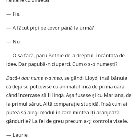
— Fie.
— A făcut pipi pe covor până la urmă?
— Nu.
— O să facă, păru Bethie de-a dreptul încântată de
idee. Dar pagubă-n ciuperci. Cum o s-o numești?
Dacă-i dau nume e-a mea
, se gândi Lloyd, însă bănuia
că deja se potcovise cu animalul încă de prima oară
când încercase să îl lingă. Așa fusese și cu Mariana, de
la primul sărut. Altă comparație stupidă, însă cum ai
putea să alegi modul în care mintea îți aranjează
gândurile? La fel de greu precum a-ți controla visele.
— Laurie.