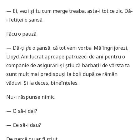
— Ei, vezi și tu cum merge treaba, asta-i tot ce zic. Dă-
i fetiței o șansă.
Făcu o pauză.
— Dă-ți
ție
o șansă, că tot veni vorba. Mă îngrijorezi,
Lloyd. Am lucrat aproape patruzeci de ani pentru o
companie de asigurări și știu că bărbații de vârsta ta
sunt mult mai predispuși la boli după ce rămân
văduvi. Și la deces, bineînțeles.
Nu-i răspunse nimic.
— O să-i dai?
— Ce să-i dau?
De parcă nu ar fi știut.