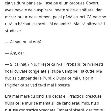
cât va dura până să-i lase pe el un cadouaș. Covorul
avea nevoie de o aspirare, poate și de-o spălare, dar
măcar nu urinase nimeni pe el până atunci. Câinele se
uită la bărbat, cu ochii săi de ambră. Mai că părea să-l
studieze.
— Ai sau nu ai ouă?
— Am, dar…
— Și cârnați? Nu, firește că n-ai. Probabil te hrănești
doar cu vafe congelate și supă Campbell la cutie. Mă
duc să cumpăr de la Publix. După ce mă uit prin
frigider, ca să văd ce-ți mai lipsește.
Era mai mare cu cinci ani decât el. Practic îl crescuse
după ce le murise mama și, de când erau mici, nu o
putuse contrazice vreodată. Îmbătrâniseră, dar tot nu