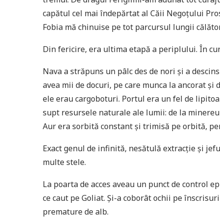
capătul cel mai îndepărtat al Căii Negoțului Pr
Fobia mă chinuise pe tot parcursul lungii călător
Din fericire, era ultima etapă a periplului. În c
Nava a străpuns un pâlc des de nori și a descins c
avea mii de docuri, pe care munca la ancorat și 
ele erau cargoboturi. Portul era un fel de lipito
supt resursele naturale ale lumii: de la minereur
Aur era sorbită constant și trimisă pe orbită, pe
Exact genul de infinită, nesătulă extracție și j
multe stele.
La poarta de acces aveau un punct de control ep
ce caut pe Goliat. Și-a coborât ochii pe înscrisur
premature de alb.