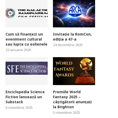
Cum să finanțezi un
Invitație la RomCon,
eveniment cultural
ediția a 47-a
sau lupta cu eolienele
24 decembrie 2025
22 ianuarie 2026
Enciclopedia Science
Premiile World
Fiction lansează un
Fantasy 2025 –
Substack
câștigătorii anunțați
la Brighton
6 noiembrie 2025
5 noiembrie 2025