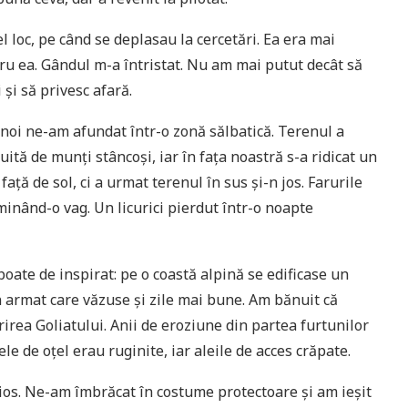
loc, pe când se deplasau la cercetări. Ea era mai
ru ea. Gândul m-a întristat. Nu am mai putut decât să
și să privesc afară.
 noi ne-am afundat într-o zonă sălbatică. Terenul a
uită de munți stâncoși, iar în fața noastră s-a ridicat un
față de sol, ci a urmat terenul în sus și-n jos. Farurile
uminând-o vag. Un licurici pierdut într-o noapte
oate de inspirat: pe o coastă alpină se edificase un
n armat care văzuse și zile mai bune. Am bănuit că
rea Goliatului. Anii de eroziune din partea furtunilor
ele de oțel erau ruginite, iar aleile de acces crăpate.
lios. Ne-am îmbrăcat în costume protectoare și am ieșit