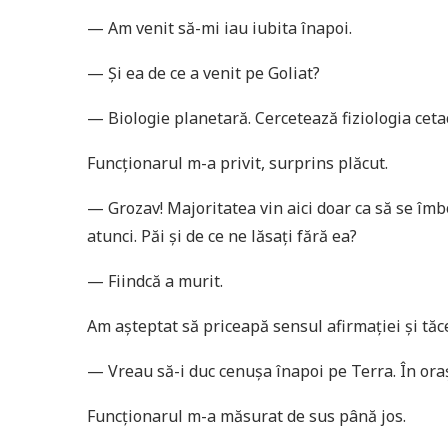
— Am venit să-mi iau iubita înapoi.
— Și ea de ce a venit pe Goliat?
— Biologie planetară. Cercetează fiziologia cetac
Funcționarul m-a privit, surprins plăcut.
— Grozav! Majoritatea vin aici doar ca să se îm
atunci. Păi și de ce ne lăsați fără ea?
— Fiindcă a murit.
Am așteptat să priceapă sensul afirmației și tăce
— Vreau să-i duc cenușa înapoi pe Terra. În ora
Funcționarul m-a măsurat de sus până jos.