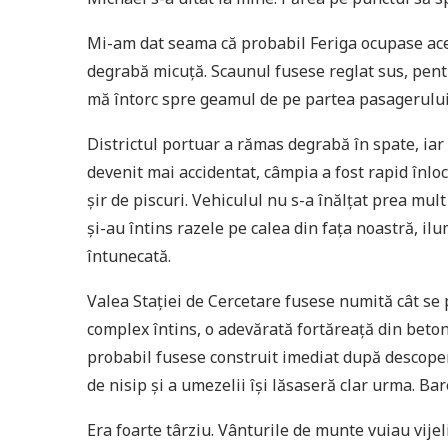
Mi-am dat seama că probabil Feriga ocupase acel 
degrabă micuță. Scaunul fusese reglat sus, pent
mă întorc spre geamul de pe partea pasagerului 
Districtul portuar a rămas degrabă în spate, iar
devenit mai accidentat, câmpia a fost rapid înloc
șir de piscuri. Vehiculul nu s-a înălțat prea mult 
și-au întins razele pe calea din fața noastră, il
întunecată.
Valea Stației de Cercetare fusese numită cât se p
complex întins, o adevărată fortăreață din beto
probabil fusese construit imediat după descoperi
de nisip și a umezelii își lăsaseră clar urma. Bar
Era foarte târziu. Vânturile de munte vuiau vije