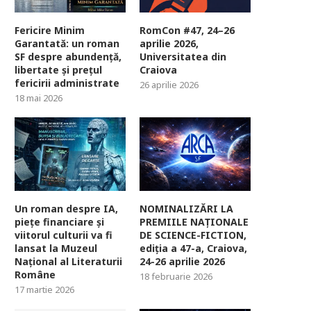
Fericire Minim
RomCon #47, 24–26
Garantată: un roman
aprilie 2026,
SF despre abundență,
Universitatea din
libertate și prețul
Craiova
fericirii administrate
26 aprilie 2026
18 mai 2026
Un roman despre IA,
NOMINALIZĂRI LA
piețe financiare și
PREMIILE NAȚIONALE
viitorul culturii va fi
DE SCIENCE-FICTION,
lansat la Muzeul
ediția a 47-a, Craiova,
Național al Literaturii
24-26 aprilie 2026
Române
18 februarie 2026
17 martie 2026