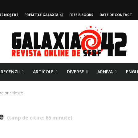
II NOȘTRI
PREMIILE GALAXIA 42
FREE E-BOOKS
DATE DE CONTACT
RECENZII
ARTICOLE
DIVERSE
ARHIVA
ENGL
elor celeste
e
(timp de citire:
65
minute)