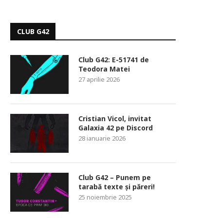
CLUB G42
Club G42: E-51741 de
Teodora Matei
27 aprilie 2026
Cristian Vicol, invitat
Galaxia 42 pe Discord
28 ianuarie 2026
Club G42 – Punem pe
tarabă texte și păreri!
25 noiembrie 2025