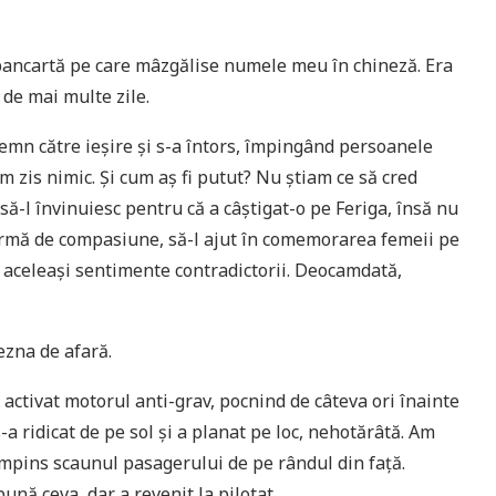
 pancartă pe care mâzgălise numele meu în chineză. Era
 de mai multe zile.
emn către ieșire și s-a întors, împingând persoanele
m zis nimic. Și cum aș fi putut? Nu știam ce să cred
 să-l învinuiesc pentru că a câștigat-o pe Feriga, însă nu
o urmă de compasiune, să-l ajut în comemorarea femeii pe
 aceleași sentimente contradictorii. Deocamdată,
ezna de afară.
A activat motorul anti-grav, pocnind de câteva ori înainte
-a ridicat de pe sol și a planat pe loc, nehotărâtă. Am
împins scaunul pasagerului de pe rândul din față.
ună ceva, dar a revenit la pilotat.