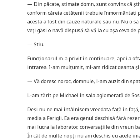
— Din păcate, stimate domn, sunt convins că știț
conform căreia cetățenii trebuie înmormântați p
acesta a fost din cauze naturale sau nu. Nu o să
veți găsi o navă dispusă să vă ia cu așa ceva de 
— Știu.
Funcționarul m-a privit în continuare, apoi a ofta
intrarea. I-am mulțumit, mi-am ridicat geanta și
— Vă doresc noroc, domnule, l-am auzit din spat
L-am zărit pe Michael în sala aglomerată de Sosi
Deși nu ne mai întâlnisem vreodată față în față,
media a Ferigii. Ea era genul deschisă fără rezerv
mai lucra la laborator, conversațiile din vreun b
În cât de multe nopți nu am deschis eu acele ima