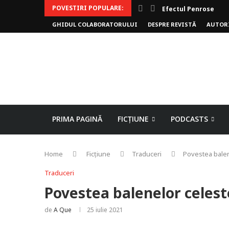
POVESTIRI POPULARE:
Efectul Penrose
GHIDUL COLABORATORULUI
DESPRE REVISTĂ
AUTOR
PRIMA PAGINĂ
FICȚIUNE
PODCASTS
Home
Ficțiune
Traduceri
Povestea balen
Traduceri
Povestea balenelor celest
de
A Que
25 iulie 2021