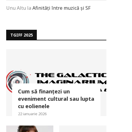
Unu Altu
la
Afinități între muzică și SF
TGIFF 2025
Cum să finanțezi un
eveniment cultural sau lupta
cu eolienele
22 ianuarie 2026