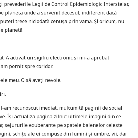
i prevederile Legii de Control Epidemiologic Interstelar,
e planeta unde a survenit decesul, indiferent dacă
 puteți trece niciodată cenușa prin vamă. Și oricum, nu
pe planetă.
t. A activat un sigiliu electronic și mi-a aprobat
 am pornit spre coridor.
ele meu. O să aveți nevoie.
ri.
 l-am recunoscut imediat, mulțumită paginii de social
e. Își actualiza pagina zilnic: ultimele imagini din ce
ar, sejururile exuberante pe spatele balenelor celeste.
gini, schițe ale ei compuse din lumini și umbre, vii, dar