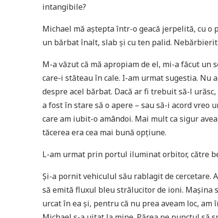
intangibile?
Michael mă aștepta într-o geacă jerpelită, cu o
un bărbat înalt, slab și cu ten palid. Nebărbierit
M-a văzut că mă apropiam de el, mi-a făcut un s
care-i stăteau în cale. I-am urmat sugestia. Nu a
despre acel bărbat. Dacă ar fi trebuit să-l urăsc,
a fost în stare să o apere – sau să-i acord vre
care am iubit-o amândoi. Mai mult ca sigur avea
tăcerea era cea mai bună opțiune.
L-am urmat prin portul iluminat orbitor, către b
Și-a pornit vehiculul său rablagit de cercetare. 
să emită fluxul bleu strălucitor de ioni. Mașina s
urcat în ea și, pentru că nu prea aveam loc, am 
Michael s-a uitat la mine. Părea pe punctul să sp