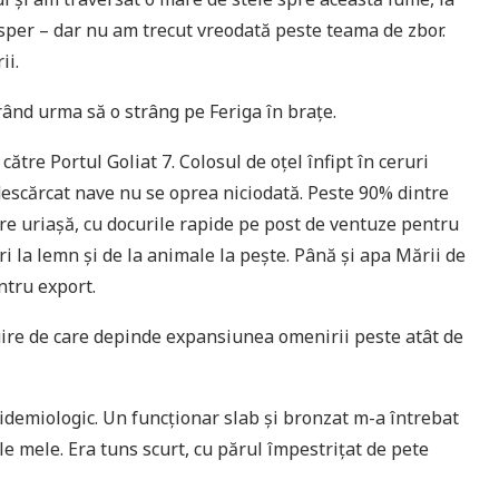
osper – dar nu am trecut vreodată peste teama de zbor.
ii.
urând urma să o strâng pe Feriga în brațe.
ătre Portul Goliat 7. Colosul de oțel înfipt în ceruri
descărcat nave nu se oprea niciodată. Peste 90% dintre
are uriașă, cu docurile rapide pe post de ventuze pentru
i la lemn și de la animale la pește. Până și apa Mării de
ntru export.
efuire de care depinde expansiunea omenirii peste atât de
idemiologic. Un funcționar slab și bronzat m-a întrebat
ile mele. Era tuns scurt, cu părul împestrițat de pete