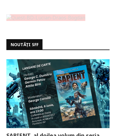
NOUTĂȚI SFF
SAPIENT, al doilea volum din seria