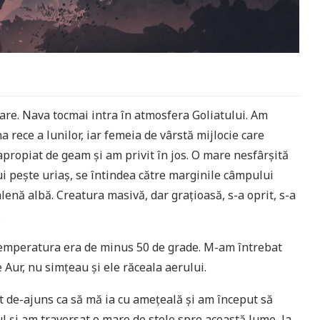
are. Nava tocmai intra în atmosfera Goliatului. Am
a rece a lunilor, iar femeia de vârstă mijlocie care
ropiat de geam și am privit în jos. O mare nesfârșită
i pește uriaș, se întindea către marginile câmpului
lenă albă. Creatura masivă, dar grațioasă, s-a oprit, s-a
.
, temperatura era de minus 50 de grade. M-am întrebat
e Aur, nu simțeau și ele răceala aerului.
t de-ajuns ca să mă ia cu amețeală și am început să
l și am traversat o mare de stele spre această lume, la