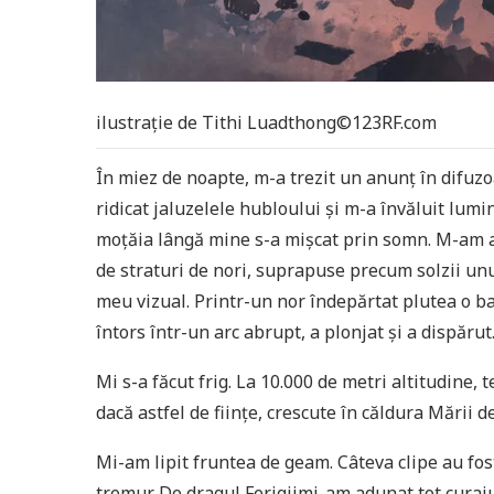
ilustrație de Tithi Luadthong©123RF.com
În miez de noapte, m-a trezit un anunț în difuzo
ridicat jaluzelele hubloului și m-a învăluit lumin
moțăia lângă mine s-a mișcat prin somn. M-am ap
de straturi de nori, suprapuse precum solzii unu
meu vizual. Printr-un nor îndepărtat plutea o ba
întors într-un arc abrupt, a plonjat și a dispărut
Mi s-a făcut frig. La 10.000 de metri altitudine
dacă astfel de ființe, crescute în căldura Mării d
Mi-am lipit fruntea de geam. Câteva clipe au fos
tremur. De dragul Ferigiimi-am adunat tot curaju