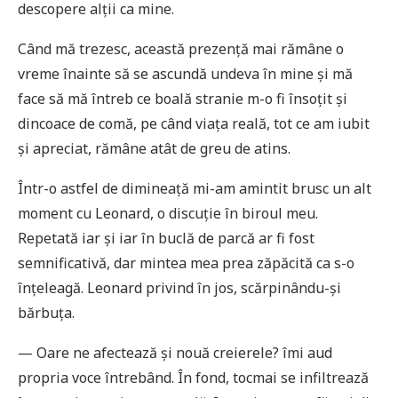
descopere alții ca mine.
Când mă trezesc, această prezență mai rămâne o
vreme înainte să se ascundă undeva în mine și mă
face să mă întreb ce boală stranie m-o fi însoțit și
dincoace de comă, pe când viața reală, tot ce am iubit
și apreciat, rămâne atât de greu de atins.
Într-o astfel de dimineață mi-am amintit brusc un alt
moment cu Leonard, o discuție în biroul meu.
Repetată iar și iar în buclă de parcă ar fi fost
semnificativă, dar mintea mea prea zăpăcită ca s-o
înțeleagă. Leonard privind în jos, scărpinându-și
bărbuța.
— Oare ne afectează și nouă creierele? îmi aud
propria voce întrebând. În fond, tocmai se infiltrează