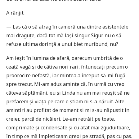
A rânjit.
— Las că o să atrag în cameră una dintre asistentele
mai drăguțe, dacă tot mă lași singur. Sigur nu o să
refuze ultima dorință a unui biet muribund, nu?
Am ieșit în lumina de afară, oarecum umbrită de o
ceață vagă și de câțiva nori rari, întunecați precum o
proorocire nefastă, iar mintea a început să-mi fugă
spre trecut. Mi-am adus aminte că, în urmă cu vreo
câteva săptămâni, eu și Linda nu am mai reușit să ne
prefacem și viața pe care o știam ni s-a năruit. Alte
amintiri au profitat de moment și mi s-au năpustit în
creier, parcă de nicăieri. Le-am retrăit pe toate,
comprimate și condensate și cu atât mai zguduitoare,
în timp ce mă împleticeam greoi pe stradă, pas cu pas.