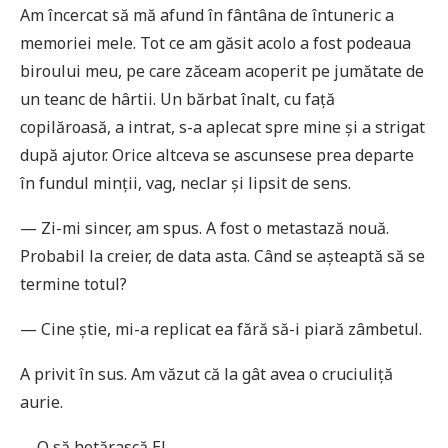
Am încercat să mă afund în fântâna de întuneric a
memoriei mele. Tot ce am găsit acolo a fost podeaua
biroului meu, pe care zăceam acoperit pe jumătate de
un teanc de hârtii. Un bărbat înalt, cu față
copilăroasă, a intrat, s-a aplecat spre mine și a strigat
după ajutor. Orice altceva se ascunsese prea departe
în fundul minții, vag, neclar și lipsit de sens.
— Zi-mi sincer, am spus. A fost o metastază nouă.
Probabil la creier, de data asta. Când se așteaptă să se
termine totul?
— Cine știe, mi-a replicat ea fără să-i piară zâmbetul.
A privit în sus. Am văzut că la gât avea o cruciuliță
aurie.
—O să hotărască El.