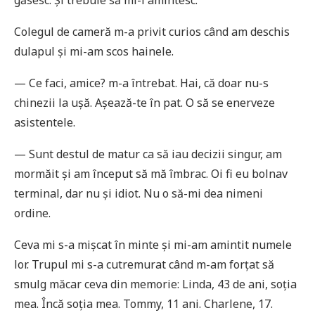
găsesc. Și trebuie să mi-i amintesc.
Colegul de cameră m-a privit curios când am deschis
dulapul și mi-am scos hainele.
— Ce faci, amice? m-a întrebat. Hai, că doar nu-s
chinezii la ușă. Așează-te în pat. O să se enerveze
asistentele.
— Sunt destul de matur ca să iau decizii singur, am
mormăit și am început să mă îmbrac. Oi fi eu bolnav
terminal, dar nu și idiot. Nu o să-mi dea nimeni
ordine.
Ceva mi s-a mișcat în minte și mi-am amintit numele
lor. Trupul mi s-a cutremurat când m-am forțat să
smulg măcar ceva din memorie: Linda, 43 de ani, soția
mea. Încă soția mea. Tommy, 11 ani. Charlene, 17.