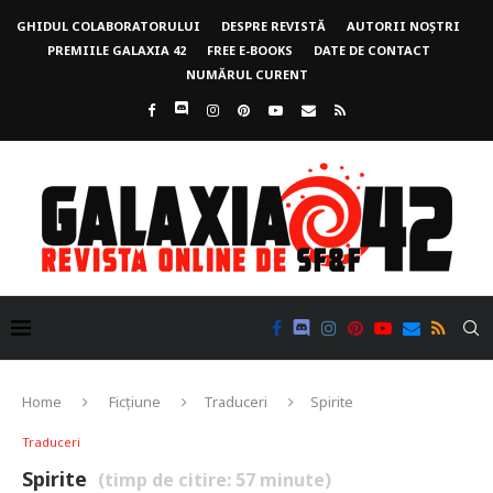
GHIDUL COLABORATORULUI
DESPRE REVISTĂ
AUTORII NOȘTRI
PREMIILE GALAXIA 42
FREE E-BOOKS
DATE DE CONTACT
NUMĂRUL CURENT
Home
Ficțiune
Traduceri
Spirite
Traduceri
Spirite
(timp de citire:
57
minute)