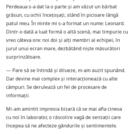
Perdeaua s-a dat la o parte și am văzut un bărbat
grăsun, cu ochii încețoșați, stând în picioare lângă
patul meu. În minte mi s-a format un nume: Leonard.
Dintr-o dată a luat formă o altă scenă, mai timpurie cu
vreo câteva ore: noi doi și alți membri ai echipei, în
jurul unui ecran mare, dezbătând niște măsurători
surprinzătoare.
— Pare să se întindă și dilueze, m-am auzit spunând.
Dar devine mai complex și interacționează cu alte
câmpuri. Se derulează un fel de procesare de
informații.
Mi-am amintit impresia bizară că se mai afla cineva
cu noi în laborator, o răscolire vagă de senzații care
începea să ne afecteze gândurile și sentimentele.