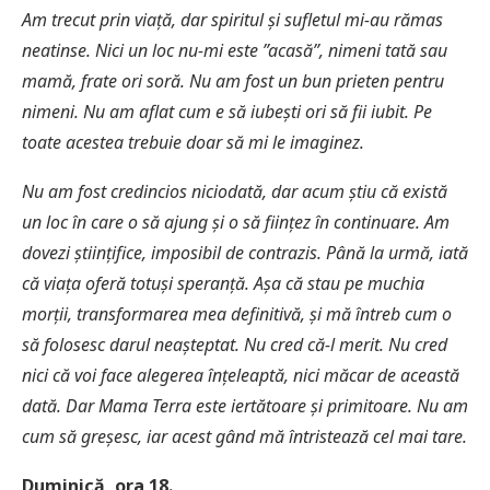
Am trecut prin viață, dar spiritul și sufletul mi-au rămas
neatinse. Nici un loc nu-mi este ”acasă”, nimeni tată sau
mamă, frate ori soră. Nu am fost un bun prieten pentru
nimeni. Nu am aflat cum e să iubești ori să fii iubit. Pe
toate acestea trebuie doar să mi le imaginez.
Nu am fost credincios niciodată, dar acum știu că există
un loc în care o să ajung și o să ființez în continuare. Am
dovezi științifice, imposibil de contrazis. Până la urmă, iată
că viața oferă totuși speranță. Așa că stau pe muchia
morții, transformarea mea definitivă, și mă întreb cum o
să folosesc darul neașteptat. Nu cred că-l merit. Nu cred
nici că voi face alegerea înțeleaptă, nici măcar de această
dată. Dar Mama Terra este iertătoare și primitoare. Nu am
cum să greșesc, iar acest gând mă întristează cel mai tare.
Duminică, ora 18.