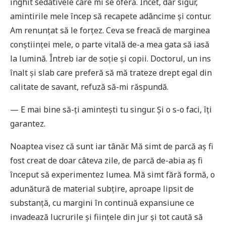
înghit sedativele care mi se oferă. Încet, dar sigur,
amintirile mele încep să recapete adâncime și contur.
Am renunțat să le forțez. Ceva se freacă de marginea
conștiinței mele, o parte vitală de-a mea gata să iasă
la lumină. Întreb iar de soție și copii. Doctorul, un ins
înalt și slab care preferă să mă trateze drept egal din
calitate de savant, refuză să-mi răspundă.
— E mai bine să-ți amintești tu singur. Și o s-o faci, îți
garantez.
Noaptea visez că sunt iar tânăr. Mă simt de parcă aș fi
fost creat de doar câteva zile, de parcă de-abia aș fi
început să experimentez lumea. Mă simt fără formă, o
adunătură de material subțire, aproape lipsit de
substanță, cu margini în continuă expansiune ce
invadează lucrurile și ființele din jur și tot caută să