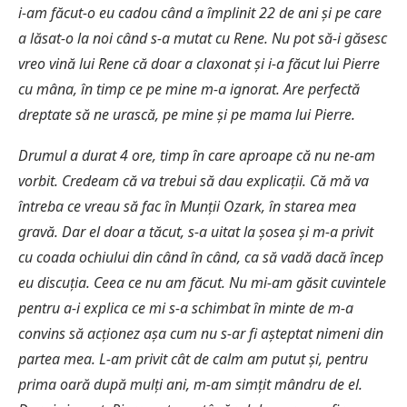
i-am făcut-o eu cadou când a împlinit 22 de ani și pe care
a lăsat-o la noi când s-a mutat cu Rene. Nu pot să-i găsesc
vreo vină lui Rene că doar a claxonat și i-a făcut lui Pierre
cu mâna, în timp ce pe mine m-a ignorat. Are perfectă
dreptate să ne urască, pe mine și pe mama lui Pierre.
Drumul a durat 4 ore, timp în care aproape că nu ne-am
vorbit. Credeam că va trebui să dau explicații. Că mă va
întreba ce vreau să fac în Munții Ozark, în starea mea
gravă. Dar el doar a tăcut, s-a uitat la șosea și m-a privit
cu coada ochiului din când în când, ca să vadă dacă încep
eu discuția. Ceea ce nu am făcut. Nu mi-am găsit cuvintele
pentru a-i explica ce mi s-a schimbat în minte de m-a
convins să acționez așa cum nu s-ar fi așteptat nimeni din
partea mea. L-am privit cât de calm am putut și, pentru
prima oară după mulți ani, m-am simțit mândru de el.