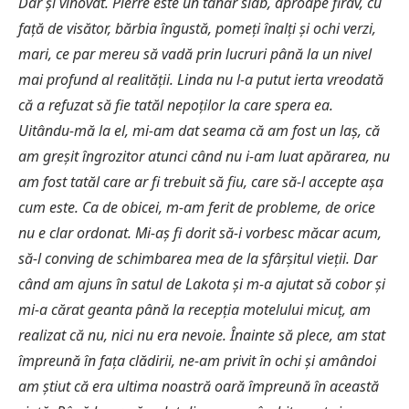
Dar și vinovat. Pierre este un tânăr slab, aproape firav, cu
față de visător, bărbia îngustă, pomeți înalți și ochi verzi,
mari, ce par mereu să vadă prin lucruri până la un nivel
mai profund al realității. Linda nu l-a putut ierta vreodată
că a refuzat să fie tatăl nepoților la care spera ea.
Uitându-mă la el, mi-am dat seama că am fost un laș, că
am greșit îngrozitor atunci când nu i-am luat apărarea, nu
am fost tatăl care ar fi trebuit să fiu, care să-l accepte așa
cum este. Ca de obicei, m-am ferit de probleme, de orice
nu e clar ordonat. Mi-aș fi dorit să-i vorbesc măcar acum,
să-l conving de schimbarea mea de la sfârșitul vieții. Dar
când am ajuns în satul de Lakota și m-a ajutat să cobor și
mi-a cărat geanta până la recepția motelului micuț, am
realizat că nu, nici nu era nevoie. Înainte să plece, am stat
împreună în fața clădirii, ne-am privit în ochi și amândoi
am știut că era ultima noastră oară împreună în această