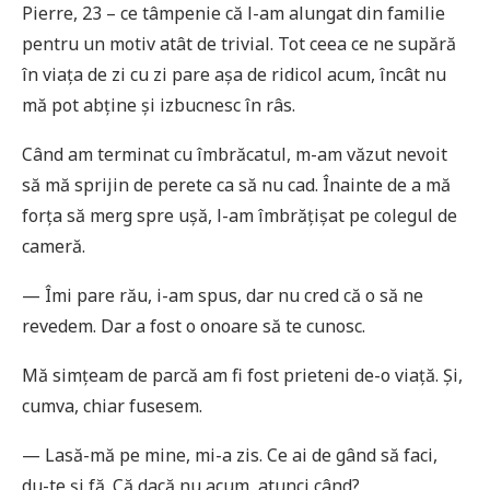
Pierre, 23 – ce tâmpenie că l-am alungat din familie
pentru un motiv atât de trivial. Tot ceea ce ne supără
în viața de zi cu zi pare așa de ridicol acum, încât nu
mă pot abține și izbucnesc în râs.
Când am terminat cu îmbrăcatul, m-am văzut nevoit
să mă sprijin de perete ca să nu cad. Înainte de a mă
forța să merg spre ușă, l-am îmbrățișat pe colegul de
cameră.
— Îmi pare rău, i-am spus, dar nu cred că o să ne
revedem. Dar a fost o onoare să te cunosc.
Mă simțeam de parcă am fi fost prieteni de-o viață. Și,
cumva, chiar fusesem.
— Lasă-mă pe mine, mi-a zis. Ce ai de gând să faci,
du-te și fă. Că dacă nu acum, atunci când?