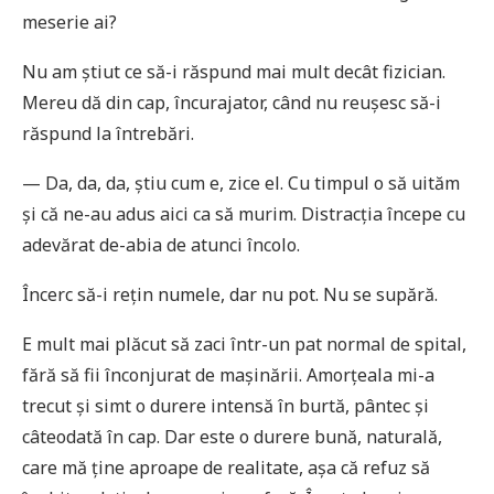
meserie ai?
Nu am știut ce să-i răspund mai mult decât fizician.
Mereu dă din cap, încurajator, când nu reușesc să-i
răspund la întrebări.
— Da, da, da, știu cum e, zice el. Cu timpul o să uităm
și că ne-au adus aici ca să murim. Distracția începe cu
adevărat de-abia de atunci încolo.
Încerc să-i rețin numele, dar nu pot. Nu se supără.
E mult mai plăcut să zaci într-un pat normal de spital,
fără să fii înconjurat de mașinării. Amorțeala mi-a
trecut și simt o durere intensă în burtă, pântec și
câteodată în cap. Dar este o durere bună, naturală,
care mă ține aproape de realitate, așa că refuz să