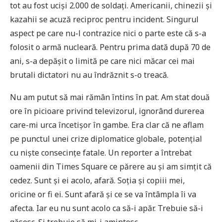
tot au fost uciși 2.000 de soldați. Americanii, chinezii și
kazahii se acuză reciproc pentru incident. Singurul
aspect pe care nu-l contrazice nici o parte este că s-a
folosit o armă nucleară. Pentru prima dată după 70 de
ani, s-a depășit o limită pe care nici măcar cei mai
brutali dictatori nu au îndrăznit s-o treacă.
Nu am putut să mai rămân întins în pat. Am stat două
ore în picioare privind televizorul, ignorând durerea
care-mi urca încetișor în gambe. Era clar că ne aflam
pe punctul unei crize diplomatice globale, potențial
cu niște consecințe fatale. Un reporter a întrebat
oamenii din Times Square ce părere au și am simțit că
cedez. Sunt și ei acolo, afară. Soția și copiii mei,
oricine or fi ei. Sunt afară și ce se va întâmpla îi va
afecta. Iar eu nu sunt acolo ca să-i apăr. Trebuie să-i