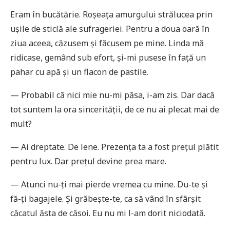
Eram în bucătărie. Roșeața amurgului strălucea prin
ușile de sticlă ale sufrageriei. Pentru a doua oară în
ziua aceea, căzusem și făcusem pe mine. Linda mă
ridicase, gemând sub efort, și-mi pusese în față un
pahar cu apă și un flacon de pastile.
— Probabil că nici mie nu-mi păsa, i-am zis. Dar dacă
tot suntem la ora sincerității, de ce nu ai plecat mai de
mult?
— Ai dreptate. De lene. Prezența ta a fost prețul plătit
pentru lux. Dar prețul devine prea mare.
— Atunci nu-ți mai pierde vremea cu mine. Du-te și
fă-ți bagajele. Și grăbește-te, ca să vând în sfârșit
căcatul ăsta de căsoi. Eu nu mi l-am dorit niciodată.