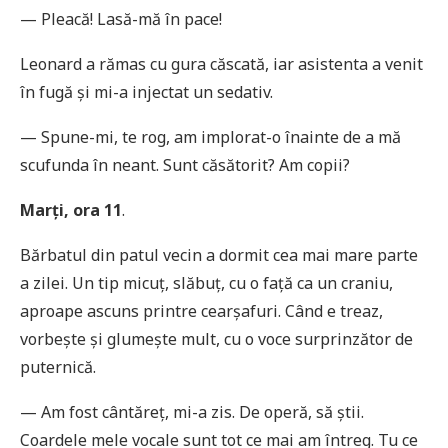
— Pleacă! Lasă-mă în pace!
Leonard a rămas cu gura căscată, iar asistenta a venit
în fugă și mi-a injectat un sedativ.
— Spune-mi, te rog, am implorat-o înainte de a mă
scufunda în neant. Sunt căsătorit? Am copii?
Marți, ora 11
.
Bărbatul din patul vecin a dormit cea mai mare parte
a zilei. Un tip micuț, slăbuț, cu o față ca un craniu,
aproape ascuns printre cearșafuri. Când e treaz,
vorbește și glumește mult, cu o voce surprinzător de
puternică.
— Am fost cântăreț, mi-a zis. De operă, să știi.
Coardele mele vocale sunt tot ce mai am întreg. Tu ce