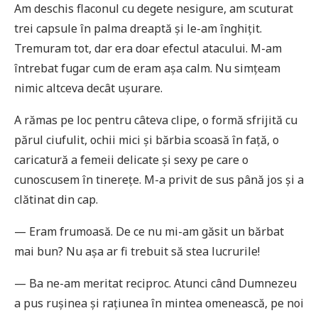
Am deschis flaconul cu degete nesigure, am scuturat
trei capsule în palma dreaptă și le-am înghițit.
Tremuram tot, dar era doar efectul atacului. M-am
întrebat fugar cum de eram așa calm. Nu simțeam
nimic altceva decât ușurare.
A rămas pe loc pentru câteva clipe, o formă sfrijită cu
părul ciufulit, ochii mici și bărbia scoasă în față, o
caricatură a femeii delicate și sexy pe care o
cunoscusem în tinerețe. M-a privit de sus până jos și a
clătinat din cap.
— Eram frumoasă. De ce nu mi-am găsit un bărbat
mai bun? Nu așa ar fi trebuit să stea lucrurile!
— Ba ne-am meritat reciproc. Atunci când Dumnezeu
a pus rușinea și rațiunea în mintea omenească, pe noi