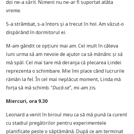
doi ne-a sărit. Nimeni nu ne-ar fi suportat atâta
vreme.
S-a strâmbat, s-a întors și a trecut în hol. Am văzut-o
dispărând în dormitorul ei.
M-am gândit ce opțiuni mai am. Cel mult în câteva
luni urma să am nevoie de ajutor ca să mănânc și să
mă spăl. Cel mai tare mă deranja că plecarea Lindei
reprezenta o schimbare. Mie îmi place când lucrurile
rămân la fel. În cel mai neplăcut moment, Linda mă
forța să mă schimb. ”
Ducă-se
”, mi-am zis.
Miercuri, ora 9.30
Leonard a venit în biroul meu ca să mă pună la curent
cu stadiul pregătirilor pentru experimentele
planificate peste o săptămână. După ce am terminat