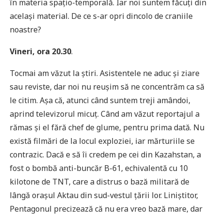
în materia spațio-temporală. Iar noi suntem făcuți din
același material. De ce s-ar opri dincolo de craniile
noastre?
Vineri, ora 20.30
.
Tocmai am văzut la știri. Asistentele ne aduc și ziare
sau reviste, dar noi nu reușim să ne concentrăm ca să
le citim. Așa că, atunci când suntem treji amândoi,
aprind televizorul micuț. Când am văzut reportajul a
rămas și el fără chef de glume, pentru prima dată. Nu
există filmări de la locul exploziei, iar mărturiile se
contrazic. Dacă e să îi credem pe cei din Kazahstan, a
fost o bombă anti-buncăr B-61, echivalentă cu 10
kilotone de TNT, care a distrus o bază militară de
lângă orașul Aktau din sud-vestul țării lor. Liniștitor,
Pentagonul precizează că nu era vreo bază mare, dar