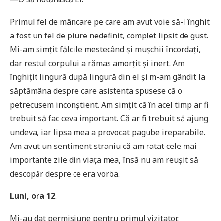
Primul fel de mâncare pe care am avut voie să-l înghit
a fost un fel de piure nedefinit, complet lipsit de gust.
Mi-am simțit fălcile mestecând și mușchii încordați,
dar restul corpului a rămas amorțit și inert. Am
înghițit lingură după lingură din el și m-am gândit la
săptămâna despre care asistenta spusese că o
petrecusem inconștient. Am simțit că în acel timp ar fi
trebuit să fac ceva important. Că ar fi trebuit să ajung
undeva, iar lipsa mea a provocat pagube ireparabile.
Am avut un sentiment straniu că am ratat cele mai
importante zile din viața mea, însă nu am reușit să
descopăr despre ce era vorba.
Luni, ora 12
.
Mi-au dat permisiune pentru primul vizitator.