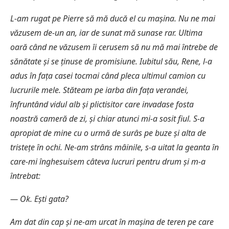
L-am rugat pe Pierre să mă ducă el cu mașina. Nu ne mai
văzusem de-un an, iar de sunat mă sunase rar. Ultima
oară când ne văzusem îi cerusem să nu mă mai întrebe de
sănătate și se ținuse de promisiune. Iubitul său, Rene, l-a
adus în fața casei tocmai când pleca ultimul camion cu
lucrurile mele. Stăteam pe iarba din fața verandei,
înfruntând vidul alb și plictisitor care invadase fosta
noastră cameră de zi, și chiar atunci mi-a sosit fiul. S-a
apropiat de mine cu o urmă de surâs pe buze și alta de
tristețe în ochi. Ne-am strâns mâinile, s-a uitat la geanta în
care-mi înghesuisem câteva lucruri pentru drum și m-a
întrebat:
— Ok. Ești gata?
Am dat din cap și ne-am urcat în mașina de teren pe care