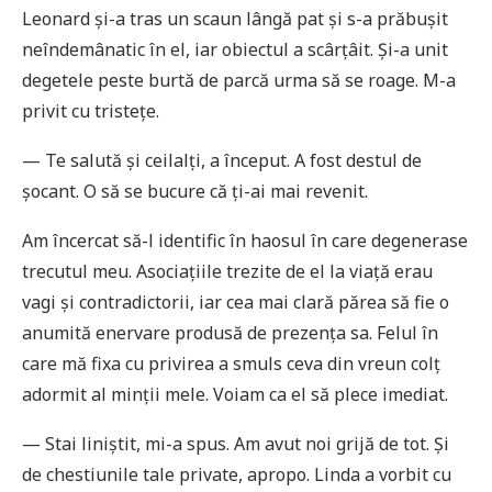
Leonard și-a tras un scaun lângă pat și s-a prăbușit
neîndemânatic în el, iar obiectul a scârțâit. Și-a unit
degetele peste burtă de parcă urma să se roage. M-a
privit cu tristețe.
— Te salută și ceilalți, a început. A fost destul de
șocant. O să se bucure că ți-ai mai revenit.
Am încercat să-l identific în haosul în care degenerase
trecutul meu. Asociațiile trezite de el la viață erau
vagi și contradictorii, iar cea mai clară părea să fie o
anumită enervare produsă de prezența sa. Felul în
care mă fixa cu privirea a smuls ceva din vreun colț
adormit al minții mele. Voiam ca el să plece imediat.
— Stai liniștit, mi-a spus. Am avut noi grijă de tot. Și
de chestiunile tale private, apropo. Linda a vorbit cu