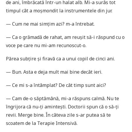
de ani, îmbrăcată într-un halat alb. Mi-a surâs tot
timpul cât a moșmondit la instrumentele din jur.
— Cum ne mai simțim azi? m-a întrebat.
— Ca o grămadă de rahat, am reușit să-i răspund cu o
voce pe care nu mi-am recunoscut-o.
Părea subțire și firavă ca a unui copil de cinci ani.
— Bun. Asta e deja mult mai bine decât ieri.
— Ce mi s-a întâmplat? De cât timp sunt aici?
— Cam de-o săptămână, mi-a răspuns calmă. Nu te
îngrijora că nu-ți amintești. Doctorii spun că o să-ți
revii. Merge bine. În câteva zile s-ar putea să te
scoatem de la Terapie Intensivă.