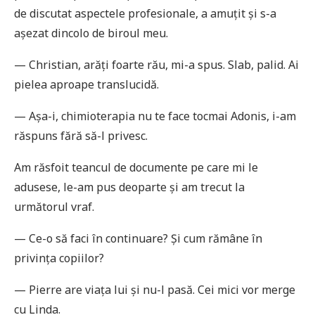
de discutat aspectele profesionale, a amuțit și s-a
așezat dincolo de biroul meu.
— Christian, arăți foarte rău, mi-a spus. Slab, palid. Ai
pielea aproape translucidă.
— Așa-i, chimioterapia nu te face tocmai Adonis, i-am
răspuns fără să-l privesc.
Am răsfoit teancul de documente pe care mi le
adusese, le-am pus deoparte și am trecut la
următorul vraf.
— Ce-o să faci în continuare? Și cum rămâne în
privința copiilor?
— Pierre are viața lui și nu-l pasă. Cei mici vor merge
cu Linda.