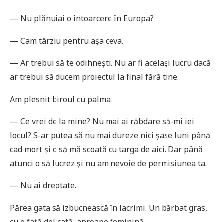
— Nu plănuiai o întoarcere în Europa?
— Cam târziu pentru așa ceva.
— Ar trebui să te odihnești. Nu ar fi același lucru dacă
ar trebui să ducem proiectul la final fără tine.
Am plesnit biroul cu palma.
— Ce vrei de la mine? Nu mai ai răbdare să-mi iei
locul? S-ar putea să nu mai dureze nici șase luni până
cad mort și o să mă scoată cu targa de aici. Dar până
atunci o să lucrez și nu am nevoie de permisiunea ta.
— Nu ai dreptate.
Părea gata să izbucnească în lacrimi. Un bărbat gras,
cu o față delicată, aproape feminină.