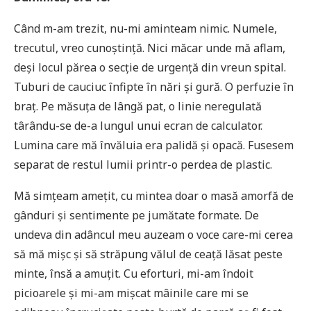
Când m-am trezit, nu-mi aminteam nimic. Numele,
trecutul, vreo cunoștință. Nici măcar unde mă aflam,
deși locul părea o secție de urgență din vreun spital.
Tuburi de cauciuc înfipte în nări și gură. O perfuzie în
braț. Pe măsuța de lângă pat, o linie neregulată
târându-se de-a lungul unui ecran de calculator.
Lumina care mă învăluia era palidă și opacă. Fusesem
separat de restul lumii printr-o perdea de plastic.
Mă simțeam amețit, cu mintea doar o masă amorfă de
gânduri și sentimente pe jumătate formate. De
undeva din adâncul meu auzeam o voce care-mi cerea
să mă mișc și să străpung vălul de ceață lăsat peste
minte, însă a amuțit. Cu eforturi, mi-am îndoit
picioarele și mi-am mișcat mâinile care mi se