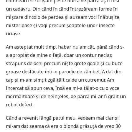
odihneau încrucișate peste burtă de parcă aș fi fost
un cadavru. Din când în când întrezăream forme în
mișcare dincolo de perdea și auzeam voci înăbușite,
misterioase și vagi precum șoaptele unor insecte
uriașe.
Am așteptat mult timp, habar nu am cât, până când s-
a apropiat de mine o față, doar un contur neclar,
străpuns de ochi precum niște grote goale și cu buze
groase desfăcute într-o parodie de zâmbet. A dat din
cap și m-am simțit zgâlțâit ca de un cutremur. Am
încercat să spun ceva, însă ea mi-a tăiat-o cu o voce
mormăitoare și de neînțeles, de parcă mi-ar fi grăit un
robot defect.
Când a revenit lângă patul meu, vedeam mai clar și
mi-am dat seama că era o blondă grăsuță de vreo 30