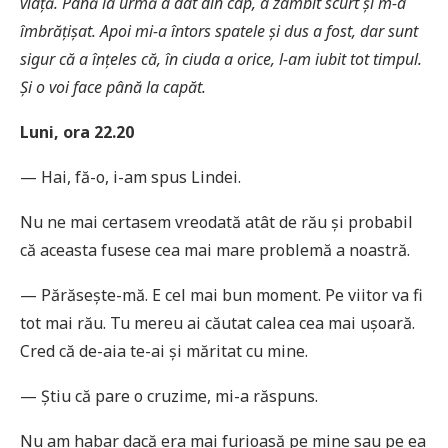
viață. Până la urmă a dat din cap, a zâmbit scurt și m-a
îmbrățișat. Apoi mi-a întors spatele și dus a fost, dar sunt
sigur că a înțeles că, în ciuda a orice, l-am iubit tot timpul.
Și o voi face până la capăt.
Luni, ora 22.20
— Hai, fă-o, i-am spus Lindei.
Nu ne mai certasem vreodată atât de rău și probabil
că aceasta fusese cea mai mare problemă a noastră.
— Părăsește-mă. E cel mai bun moment. Pe viitor va fi
tot mai rău. Tu mereu ai căutat calea cea mai ușoară.
Cred că de-aia te-ai și măritat cu mine.
— Știu că pare o cruzime, mi-a răspuns.
Nu am habar dacă era mai furioasă pe mine sau pe ea