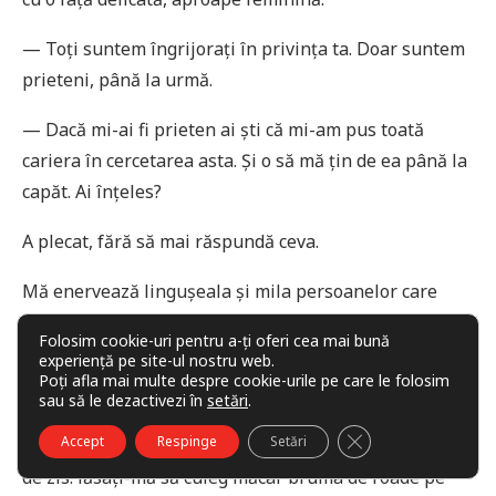
— Toți suntem îngrijorați în privința ta. Doar suntem
prieteni, până la urmă.
— Dacă mi-ai fi prieten ai ști că mi-am pus toată
cariera în cercetarea asta. Și o să mă țin de ea până la
capăt. Ai înțeles?
A plecat, fără să mai răspundă ceva.
Mă enervează lingușeala și mila persoanelor care
doar au profitat de succesele mele și vor face asta
Folosim cookie-uri pentru a-ți oferi cea mai bună
toată viața lor profesională. Îngrijorați! Îngrijorați
experiență pe site-ul nostru web.
Poți afla mai multe despre cookie-urile pe care le folosim
pentru ce? Deciziile au fost luate. Eu o să mor.
sau să le dezactivezi în
setări
.
Probabil nu o să văd rezultatele finale ale muncii
CLOSE GDPR COO
Accept
Respinge
Setări
mele. Pentru toți așa-zișii mei prieteni am doar atât
de zis: lăsați-mă să culeg măcar bruma de roade pe