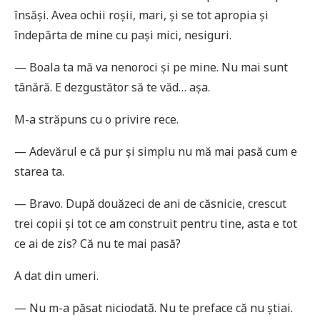
însăși. Avea ochii roșii, mari, și se tot apropia și
îndepărta de mine cu pași mici, nesiguri.
— Boala ta mă va nenoroci și pe mine. Nu mai sunt
tânără. E dezgustător să te văd… așa.
M-a străpuns cu o privire rece.
— Adevărul e că pur și simplu nu mă mai pasă cum e
starea ta.
— Bravo. După douăzeci de ani de căsnicie, crescut
trei copii și tot ce am construit pentru tine, asta e tot
ce ai de zis? Că nu te mai pasă?
A dat din umeri.
— Nu m-a păsat niciodată. Nu te preface că nu știai.