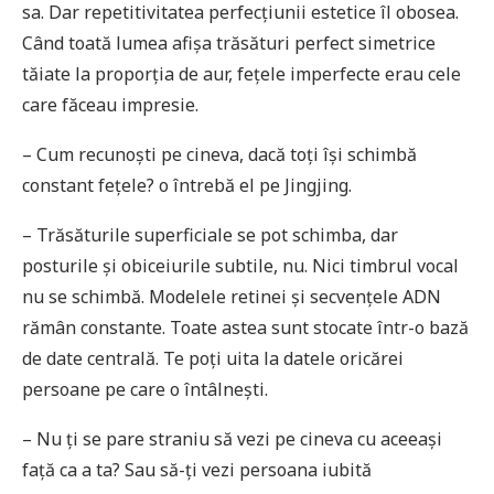
sa. Dar repetitivitatea perfecțiunii estetice îl obosea.
Când toată lumea afișa trăsături perfect simetrice
tăiate la proporția de aur, fețele imperfecte erau cele
care făceau impresie.
– Cum recunoști pe cineva, dacă toți își schimbă
constant fețele? o întrebă el pe Jingjing.
– Trăsăturile superficiale se pot schimba, dar
posturile și obiceiurile subtile, nu. Nici timbrul vocal
nu se schimbă. Modelele retinei și secvențele ADN
rămân constante. Toate astea sunt stocate într-o bază
de date centrală. Te poți uita la datele oricărei
persoane pe care o întâlnești.
– Nu ți se pare straniu să vezi pe cineva cu aceeași
față ca a ta? Sau să-ți vezi persoana iubită