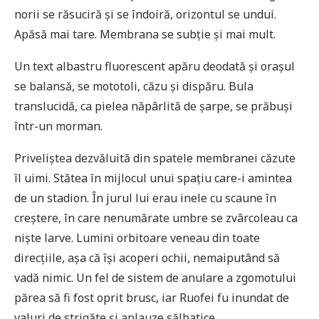
norii se răsuciră și se îndoiră, orizontul se undui.
Apăsă mai tare. Membrana se subție și mai mult.
Un text albastru fluorescent apăru deodată și orașul
se balansă, se mototoli, căzu și dispăru. Bula
translucidă, ca pielea năpârlită de șarpe, se prăbuși
într-un morman.
Priveliștea dezvăluită din spatele membranei căzute
îl uimi. Stătea în mijlocul unui spațiu care-i amintea
de un stadion. În jurul lui erau inele cu scaune în
creștere, în care nenumărate umbre se zvârcoleau ca
niște larve. Lumini orbitoare veneau din toate
direcțiile, așa că își acoperi ochii, nemaiputând să
vadă nimic. Un fel de sistem de anulare a zgomotului
părea să fi fost oprit brusc, iar Ruofei fu inundat de
valuri de strigăte și aplauze sălbatice.