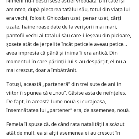
Nimeni nu-l descrisese astfel vreodată. Din câte își
amintea, după plecarea tatălui său, totul din viața lui
era vechi, folosit. Ghiozdan uzat, penar uzat, cărți
uzate, haine roase date de la verișorii mai mari,
pantofii vechi ai tatălui său care-i ieșeau din picioare,
șosete atât de jerpelite încât peticele aveau petice…
avea impresia că până și inima îi era antică. Din
momentul în care părinții lui s-au despărțit, el nu a
mai crescut, doar a îmbătrânit.
Totuși, această „parteneră” din trei sute de ani în
viitor îi spunea că e „nou”. Găsise asta de neînțeles.
De fapt, în această lume nouă și curajoasă,
însemnătatea lui „partener” era, de asemenea, nouă.
Femeia îi spuse că, de când rata natalității a scăzut
atât de mult, ea și alții asemenea ei au crescut în