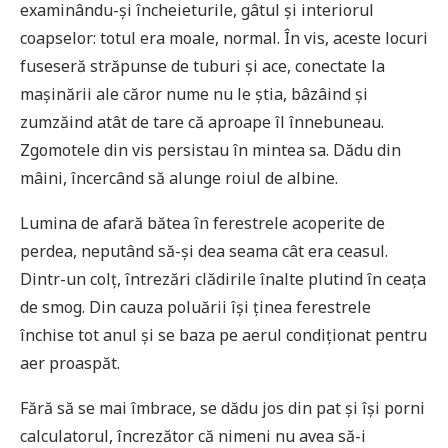
examinându-și încheieturile, gâtul și interiorul
coapselor: totul era moale, normal. În vis, aceste locuri
fuseseră străpunse de tuburi și ace, conectate la
mașinării ale căror nume nu le știa, bâzâind și
zumzăind atât de tare că aproape îl înnebuneau.
Zgomotele din vis persistau în mintea sa. Dădu din
mâini, încercând să alunge roiul de albine.
Lumina de afară bătea în ferestrele acoperite de
perdea, neputând să-și dea seama cât era ceasul.
Dintr-un colț, întrezări clădirile înalte plutind în ceața
de smog. Din cauza poluării își ținea ferestrele
închise tot anul și se baza pe aerul condiționat pentru
aer proaspăt.
Fără să se mai îmbrace, se dădu jos din pat și își porni
calculatorul, încrezător că nimeni nu avea să-i