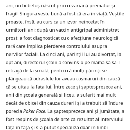
ani, un bebeluș născut prin cezariană prematur și
fragil. Singura veste bună a fost că era în viață. Veștile
proaste, însă, au curs ca un izvor neîncetat în
următorii ani: după un vaccin antigripal administrat
prost, a fost diagnosticat cu o afecțiune neurologică
rară care implica pierderea controlului asupra
nervilor faciali. La cinci ani, părinții lui au divorțat, la
opt ani, directorul școlii a convins-o pe mama sa să-l
retragă de la școală, pentru că mulți părinți se
plângeau că odraslele lor aveau coșmaruri din cauză
că se uitau la fața lui. Între zece și șaptesprezece ani,
anii din școala generală și liceu, a suferit mai mult
decât de obicei din cauza durerii și a trebuit să îndure
porecla
Poker Face
. La șaptesprezece ani și jumătate, a
fost respins de școala de arte ca rezultat al interviului
față în față și s-a putut specializa doar în limbi