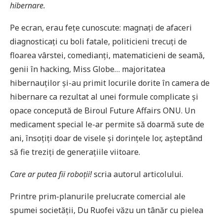
hibernare.
Pe ecran, erau fețe cunoscute: magnați de afaceri
diagnosticați cu boli fatale, politicieni trecuți de
floarea vârstei, comedianți, matematicieni de seamă,
genii în hacking, Miss Globe… majoritatea
hibernauților și-au primit locurile dorite în camera de
hibernare ca rezultat al unei formule complicate și
opace concepută de Biroul Future Affairs ONU. Un
medicament special le-ar permite să doarmă sute de
ani, însoțiți doar de visele și dorințele lor, așteptând
să fie treziți de generațiile viitoare.
Care ar putea fii roboții!
scria autorul articolului.
Printre prim-planurile prelucrate comercial ale
spumei societății, Du Ruofei văzu un tânăr cu pielea