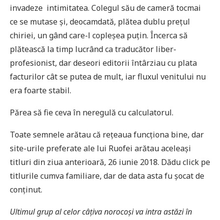
invadeze intimitatea. Colegul său de cameră tocmai
ce se mutase și, deocamdată, plătea dublu prețul
chiriei, un gând care-l copleșea puțin. Încerca să
plătească la timp lucrând ca traducător liber-
profesionist, dar deseori editorii întârziau cu plata
facturilor cât se putea de mult, iar fluxul venitului nu
era foarte stabil.
Părea să fie ceva în neregulă cu calculatorul.
Toate semnele arătau că rețeaua funcționa bine, dar
site-urile preferate ale lui Ruofei arătau aceleași
titluri din ziua anterioară, 26 iunie 2018. Dădu click pe
titlurile cumva familiare, dar de data asta fu șocat de
conținut.
Ultimul grup al celor câțiva norocoși va intra astăzi în