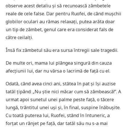
observe acest detaliu și să recunoască zâmbetele
reale de cele false. Dar pentru Ruofei, de când mușchii
globilor oculari au rămas relaxați, putea arăta doar
un tip de zâmbet, genul care era considerat fals de
către ceilalți.
Însă fix zâmbetul său era sursa întregii sale tragedii.
De multe ori, mama lui plângea singură din cauza
afecțiunii lui, dar nu vărsa o lacrimă de față cu el.
Odată, când avea cinci ani, stătea în pat și își auzise
tatăl țipând: „Nu știe nici măcar cum să zâmbească!”. A
urmat apoi sunetul unei palme peste față, o tăcere
lungă, trântitul unei uși și, în final, suspine înăbușite.
Cu toată puterea lui, Ruofei, stând în întuneric, a
forțat un rânjet pe față, dar tatăl său nu s-a mai