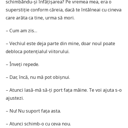
schimbându-și înfățișarea? Pe vremea mea, era o
superstiție conform căreia, dacă te întâlneai cu cineva
care arăta ca tine, urma să mori.
– Cum am zis…
– Vechiul este deja parte din mine, doar noul poate
debloca potențialul viitorului.
– Înveți repede.
– Dar, încă, nu mă pot obișnui.
– Atunci lasă-mă să-ți port fața mâine. Te voi ajuta s-o
ajustezi.
– Nu! Nu suport fața asta.
– Atunci schimb-o cu ceva nou.