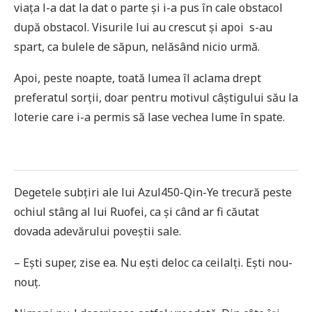
viața l-a dat la dat o parte și i-a pus în cale obstacol
după obstacol. Visurile lui au crescut și apoi s-au
spart, ca bulele de săpun, nelăsând nicio urmă.
Apoi, peste noapte, toată lumea îl aclama drept
preferatul sorții, doar pentru motivul câștigului său la
loterie care i-a permis să lase vechea lume în spate.
Degetele subțiri ale lui Azul450-Qin-Ye trecură peste
ochiul stâng al lui Ruofei, ca și când ar fi căutat
dovada adevărului poveștii sale.
– Ești super, zise ea. Nu ești deloc ca ceilalți. Ești nou-
nouț.