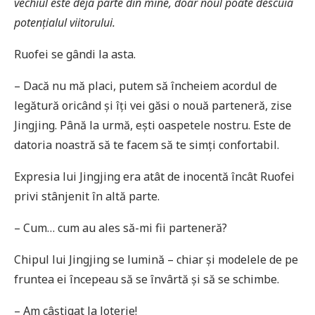
vechiul este deja parte din mine, doar noul poate descuia
potențialul viitorului.
Ruofei se gândi la asta.
– Dacă nu mă placi, putem să încheiem acordul de
legătură oricând și îți vei găsi o nouă parteneră, zise
Jingjing. Până la urmă, ești oaspetele nostru. Este de
datoria noastră să te facem să te simți confortabil.
Expresia lui Jingjing era atât de inocentă încât Ruofei
privi stânjenit în altă parte.
– Cum… cum au ales să-mi fii parteneră?
Chipul lui Jingjing se lumină – chiar și modelele de pe
fruntea ei începeau să se învârtă și să se schimbe.
– Am câștigat la loterie!