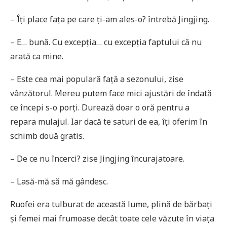
– Îți place fața pe care ți-am ales-o? întrebă Jingjing.
– E… bună. Cu excepția… cu excepția faptului că nu
arată ca mine.
– Este cea mai populară față a sezonului, zise
vânzătorul. Mereu putem face mici ajustări de îndată
ce începi s-o porți. Durează doar o oră pentru a
repara mulajul. Iar dacă te saturi de ea, îți oferim în
schimb două gratis.
– De ce nu încerci? zise Jingjing încurajatoare.
– Lasă-mă să mă gândesc.
Ruofei era tulburat de această lume, plină de bărbați
și femei mai frumoase decât toate cele văzute în viața