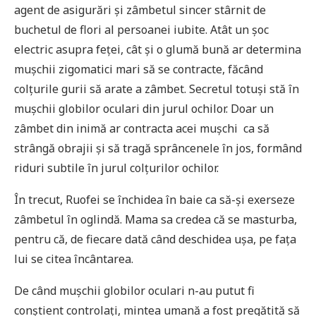
agent de asigurări și zâmbetul sincer stârnit de
buchetul de flori al persoanei iubite. Atât un șoc
electric asupra feței, cât și o glumă bună ar determina
mușchii zigomatici mari să se contracte, făcând
colțurile gurii să arate a zâmbet. Secretul totuși stă în
mușchii globilor oculari din jurul ochilor. Doar un
zâmbet din inimă ar contracta acei mușchi ca să
strângă obrajii și să tragă sprâncenele în jos, formând
riduri subtile în jurul colțurilor ochilor.
În trecut, Ruofei se închidea în baie ca să-și exerseze
zâmbetul în oglindă. Mama sa credea că se masturba,
pentru că, de fiecare dată când deschidea ușa, pe fața
lui se citea încântarea.
De când mușchii globilor oculari n-au putut fi
conștient controlați, mintea umană a fost pregătită să