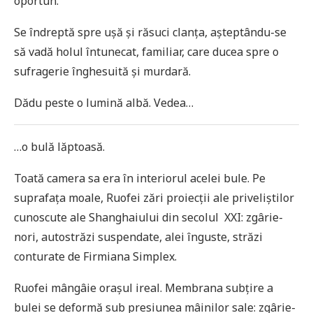
oportun.
Se îndreptă spre ușă și răsuci clanța, așteptându-se
să vadă holul întunecat, familiar, care ducea spre o
sufragerie înghesuită și murdară.
Dădu peste o lumină albă. Vedea…
…o bulă lăptoasă.
Toată camera sa era în interiorul acelei bule. Pe
suprafața moale, Ruofei zări proiecții ale priveliștilor
cunoscute ale Shanghaiului din secolul XXI: zgârie-
nori, autostrăzi suspendate, alei înguste, străzi
conturate de Firmiana Simplex.
Ruofei mângâie orașul ireal. Membrana subțire a
bulei se deformă sub presiunea mâinilor sale: zgârie-