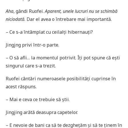
Aha
, gândi Ruofei.
Aparent, unele lucruri nu se schimbă
niciodată.
Dar el avea o întrebare mai importantă.
– Ce s-a întâmplat cu ceilalți hibernauți?
Jingjng privi într-o parte.
– O să afli… la momentul potrivit. Îți pot spune că ești
singurul care s-a trezit.
Ruofei cântări numeroasele posibilități cuprinse în
acest răspuns.
– Mai e ceva ce trebuie să știi.
Jingjing arătă deasupra capetelor.
– E nevoie de bani ca să te dezghețăm și să te ținem în