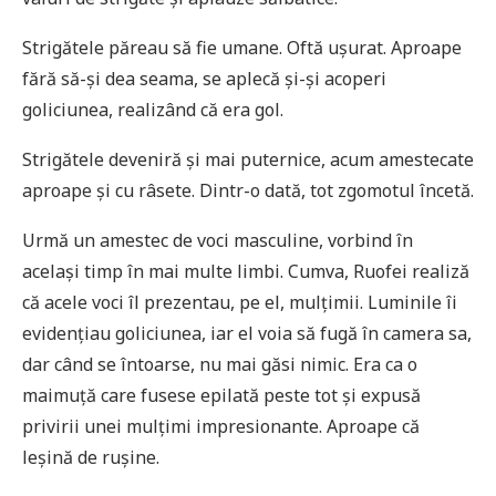
Strigătele păreau să fie umane. Oftă ușurat. Aproape
fără să-și dea seama, se aplecă și-și acoperi
goliciunea, realizând că era gol.
Strigătele deveniră și mai puternice, acum amestecate
aproape și cu râsete. Dintr-o dată, tot zgomotul încetă.
Urmă un amestec de voci masculine, vorbind în
același timp în mai multe limbi. Cumva, Ruofei realiză
că acele voci îl prezentau, pe el, mulțimii. Luminile îi
evidențiau goliciunea, iar el voia să fugă în camera sa,
dar când se întoarse, nu mai găsi nimic. Era ca o
maimuță care fusese epilată peste tot și expusă
privirii unei mulțimi impresionante. Aproape că
leșină de rușine.