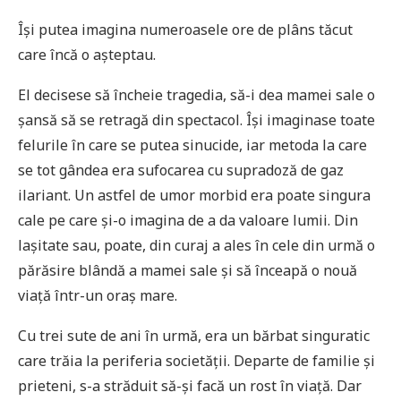
Își putea imagina numeroasele ore de plâns tăcut
care încă o așteptau.
El decisese să încheie tragedia, să-i dea mamei sale o
șansă să se retragă din spectacol. Își imaginase toate
felurile în care se putea sinucide, iar metoda la care
se tot gândea era sufocarea cu supradoză de gaz
ilariant. Un astfel de umor morbid era poate singura
cale pe care și-o imagina de a da valoare lumii. Din
lașitate sau, poate, din curaj a ales în cele din urmă o
părăsire blândă a mamei sale și să înceapă o nouă
viață într-un oraș mare.
Cu trei sute de ani în urmă, era un bărbat singuratic
care trăia la periferia societății. Departe de familie și
prieteni, s-a străduit să-și facă un rost în viață. Dar