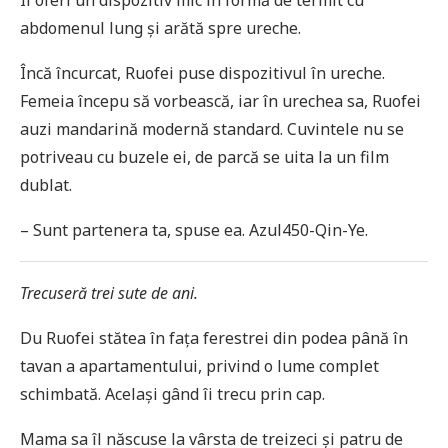
Îi oferi un dispozitiv mic în formă de termit cu
abdomenul lung și arătă spre ureche.
Încă încurcat, Ruofei puse dispozitivul în ureche.
Femeia începu să vorbească, iar în urechea sa, Ruofei
auzi mandarină modernă standard. Cuvintele nu se
potriveau cu buzele ei, de parcă se uita la un film
dublat.
– Sunt partenera ta, spuse ea. Azul450-Qin-Ye.
Trecuseră trei sute de ani.
Du Ruofei stătea în fața ferestrei din podea până în
tavan a apartamentului, privind o lume complet
schimbată. Același gând îi trecu prin cap.
Mama sa îl născuse la vârsta de treizeci și patru de