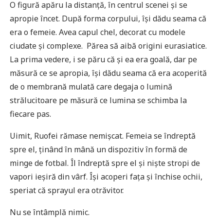
O figură apăru la distanță, în centrul scenei și se
apropie încet. După forma corpului, își dădu seama că
era o femeie. Avea capul chel, decorat cu modele
ciudate și complexe. Părea să aibă origini eurasiatice.
La prima vedere, i se păru că și ea era goală, dar pe
măsură ce se apropia, își dădu seama că era acoperită
de o membrană mulată care degaja o lumină
strălucitoare pe măsură ce lumina se schimba la
fiecare pas.
Uimit, Ruofei rămase nemișcat. Femeia se îndreptă
spre el, ținând în mână un dispozitiv în formă de
minge de fotbal. Îl îndreptă spre el și niște stropi de
vapori ieșiră din vârf. Își acoperi fața și închise ochii,
speriat că sprayul era otrăvitor.
Nu se întâmplă nimic.