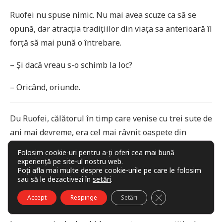
Ruofei nu spuse nimic. Nu mai avea scuze ca să se
opună, dar atracția tradițiilor din viața sa anterioară îl
forță să mai pună o întrebare.
– Și dacă vreau s-o schimb la loc?
– Oricând, oriunde.
Du Ruofei, călătorul în timp care venise cu trei sute de
ani mai devreme, era cel mai râvnit oaspete din
această nouă eră. Era invitat la tot felul de
Folosim cookie-uri pentru a-ți oferi cea mai bună
evenimente, unde poveștile lui despre obiceiuri și
experiență pe site-ul nostru web.
Poți afla mai multe despre cookie-urile pe care le folosim
practici stranii ale trecutului antic fascinau publicul.
sau să le dezactivezi în
setări
.
Orice petrecere fără Du Ruofei nu putea fi
CLOSE GDPR COO
Accept
Respinge
Setări
considerată de primă clasă.