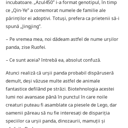
incubatoare. „Azul450” i-a format genotipul, în timp
ce „Qin-Ye” a comemorat numele de familie ale
părinților ei adoptivi. Totuși, prefera ca prietenii să-i
spună „Jingjing”.
– Pe vremea mea, noi dădeam astfel de nume urșilor
panda, zise Ruofei.
– Ce sunt aceia? întrebă ea, absolut confuză.
Atunci realiză că urșii panda probabil dispăruseră
demult, deși văzuse multe astfel de animale
fantastice defilând pe străzi. Biotehnologia acestei
lumi noi avansase până în punctul în care noile
creaturi puteau fi asamblate ca piesele de Lego, dar
oamenii păreau să nu fie interesați de dispariția
speciilor ca urșii panda, dinozaurii, mamuții și