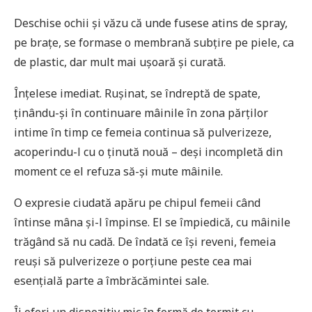
Deschise ochii și văzu că unde fusese atins de spray,
pe brațe, se formase o membrană subțire pe piele, ca
de plastic, dar mult mai ușoară și curată.
Înțelese imediat. Rușinat, se îndreptă de spate,
ținându-și în continuare mâinile în zona părților
intime în timp ce femeia continua să pulverizeze,
acoperindu-l cu o ținută nouă – deși incompletă din
moment ce el refuza să-și mute mâinile.
O expresie ciudată apăru pe chipul femeii când
întinse mâna și-l împinse. El se împiedică, cu mâinile
trăgând să nu cadă. De îndată ce își reveni, femeia
reuși să pulverizeze o porțiune peste cea mai
esențială parte a îmbrăcămintei sale.