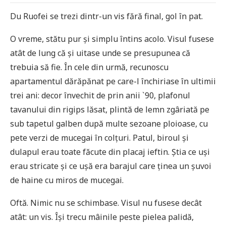
Du Ruofei se trezi dintr-un vis fără final, gol în pat.
O vreme, stătu pur și simplu întins acolo. Visul fusese
atât de lung că și uitase unde se presupunea că
trebuia să fie. În cele din urmă, recunoscu
apartamentul dărăpănat pe care-l închiriase în ultimii
trei ani: decor învechit de prin anii `90, plafonul
tavanului din rigips lăsat, plintă de lemn zgâriată pe
sub tapetul galben după multe sezoane ploioase, cu
pete verzi de mucegai în colțuri. Patul, biroul și
dulapul erau toate făcute din placaj ieftin. Știa ce uși
erau stricate și ce ușă era barajul care ținea un șuvoi
de haine cu miros de mucegai.
Oftă. Nimic nu se schimbase. Visul nu fusese decât
atât: un vis. Își trecu mâinile peste pielea palidă,