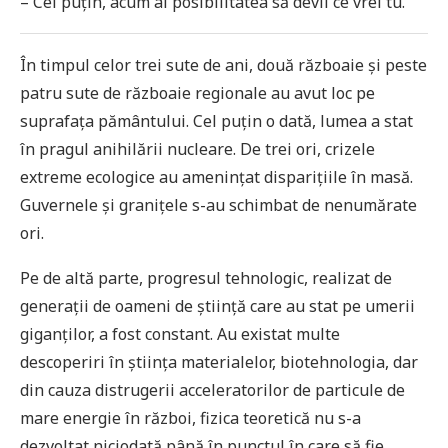
– Cel puțin, acum ai posibilitatea să devii ce vrei tu.
În timpul celor trei sute de ani, două războaie și peste
patru sute de războaie regionale au avut loc pe
suprafața pământului. Cel puțin o dată, lumea a stat
în pragul anihilării nucleare. De trei ori, crizele
extreme ecologice au amenințat disparițiile în masă.
Guvernele și granițele s-au schimbat de nenumărate
ori.
Pe de altă parte, progresul tehnologic, realizat de
generații de oameni de știință care au stat pe umerii
giganților, a fost constant. Au existat multe
descoperiri în știința materialelor, biotehnologia, dar
din cauza distrugerii acceleratorilor de particule de
mare energie în război, fizica teoretică nu s-a
dezvoltat niciodată până în punctul în care să fie