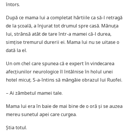
întors.
După ce mama lui a completat hârtiile ca să-l retragă
de la școală, a înjurat tot drumul spre casă. Mânuța
lui, strânsă atât de tare într-a mamei că-l durea,
simțise tremurul durerii ei. Mama lui nu se uitase o
dată la el.
Un om chel care spunea că e expert în vindecarea
afecțiunilor neurologice îl întâlnise în holul unei
hotel micuț. S-a-întins să mângâie obrazul lui Ruofei.
– Ai zâmbetul mamei tale.
Mama lui era în baie de mai bine de o oră și se auzea
mereu sunetul apei care curgea.
Știa totul.