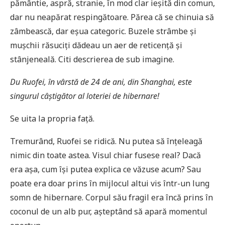
pământie, aspră, stranie, în mod clar ieșită din comun,
dar nu neapărat respingătoare. Părea că se chinuia să
zâmbească, dar eșua categoric. Buzele strâmbe și
mușchii răsuciți dădeau un aer de reticență și
stânjeneală. Citi descrierea de sub imagine.
Du Ruofei, în vârstă de 24 de ani, din Shanghai, este
singurul câștigător al loteriei de hibernare!
Se uita la propria față.
Tremurând, Ruofei se ridică. Nu putea să înțeleagă
nimic din toate astea. Visul chiar fusese real? Dacă
era așa, cum își putea explica ce văzuse acum? Sau
poate era doar prins în mijlocul altui vis într-un lung
somn de hibernare. Corpul său fragil era încă prins în
coconul de un alb pur, așteptând să apară momentul