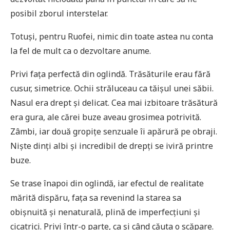
posibil zborul interstelar.
Totuși, pentru Ruofei, nimic din toate astea nu conta
la fel de mult ca o dezvoltare anume.
Privi fața perfectă din oglindă. Trăsăturile erau fără
cusur, simetrice. Ochii străluceau ca tăișul unei săbii.
Nasul era drept și delicat. Cea mai izbitoare trăsătură
era gura, ale cărei buze aveau grosimea potrivită.
Zâmbi, iar două gropițe senzuale îi apărură pe obraji.
Niște dinți albi și incredibil de drepți se iviră printre
buze.
Se trase înapoi din oglindă, iar efectul de realitate
mărită dispăru, fața sa revenind la starea sa
obișnuită și nenaturală, plină de imperfecțiuni și
cicatrici. Privi într-o parte, ca și când căuta o scăpare.