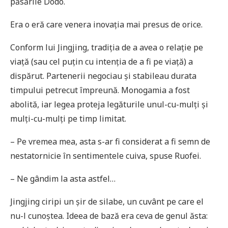
păsările Dodo.
Era o eră care venera inovația mai presus de orice.
Conform lui Jingjing, tradiția de a avea o relație pe
viață (sau cel puțin cu intenția de a fi pe viață) a
dispărut. Partenerii negociau și stabileau durata
timpului petrecut împreună. Monogamia a fost
abolită, iar legea proteja legăturile unul-cu-mulți și
mulți-cu-mulți pe timp limitat.
– Pe vremea mea, asta s-ar fi considerat a fi semn de
nestatornicie în sentimentele cuiva, spuse Ruofei.
– Ne gândim la asta astfel…
Jingjing ciripi un șir de silabe, un cuvânt pe care el
nu-l cunoștea. Ideea de bază era ceva de genul ăsta: