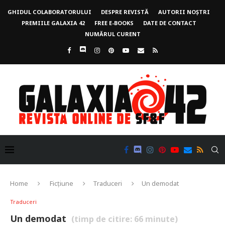
GHIDUL COLABORATORULUI
DESPRE REVISTĂ
AUTORII NOȘTRI
PREMIILE GALAXIA 42
FREE E-BOOKS
DATE DE CONTACT
NUMĂRUL CURENT
Home
Ficțiune
Traduceri
Un demodat
Traduceri
Un demodat
(timp de citire:
66
minute)