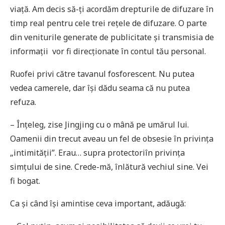
viață. Am decis să-ți acordăm drepturile de difuzare în
timp real pentru cele trei rețele de difuzare. O parte
din veniturile generate de publicitate și transmisia de
informații vor fi direcționate în contul tău personal.
Ruofei privi către tavanul fosforescent. Nu putea
vedea camerele, dar își dădu seama că nu putea
refuza.
– Înțeleg, zise Jingjing cu o mână pe umărul lui.
Oamenii din trecut aveau un fel de obsesie în privința
„intimității”. Erau… supra protectoriîn privința
simțului de sine. Crede-mă, înlătură vechiul sine. Vei
fi bogat.
Ca și când își amintise ceva important, adăugă: