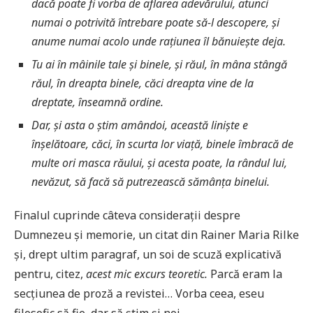
dacă poate fi vorba de aflarea adevărului, atunci
numai o potrivită întrebare poate să-l descopere, și
anume numai acolo unde rațiunea îl bănuiește deja.
Tu ai în mâinile tale și binele, și răul, în mâna stângă
răul, în dreapta binele, căci dreapta vine de la
dreptate, înseamnă ordine.
Dar, și asta o știm amândoi, această liniște e
înșelătoare, căci, în scurta lor viață, binele îmbracă de
multe ori masca răului, și acesta poate, la rândul lui,
nevăzut, să facă să putrezească sămânța binelui.
Finalul cuprinde câteva considerații despre
Dumnezeu și memorie, un citat din Rainer Maria Rilke
și, drept ultim paragraf, un soi de scuză explicativă
pentru, citez,
acest mic excurs teoretic.
Parcă eram la
secțiunea de proză a revistei… Vorba ceea, eseu