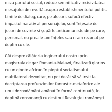
miza pariului social, reduce semnificativ incisivitatea
mesajului de revoltă asupra establishmentului politic.
Liniile de dialog, care, pe alocuri, sufocă efectiv
impactul narativ al personajelor, sunt înțesate de
jocuri de cuvinte și șopârle anticomunistoide pe care,
personal, nu prea le-am înțeles sau n-am rezonat pe
deplin cu ele.
Cât despre călătoria inginerului nostru prin
magistrala de gaz Romania-Malawi, finalizată glorios
cu un glonte african în pieptul socialismului
multilateral dezvoltat, nu pot decât să vă invit la
decriptarea profunzimilor fantastic-metaforice ale
unui deznodământ amânat în formă continuată, în
deplină consonanță cu destinul Revoluției românești.