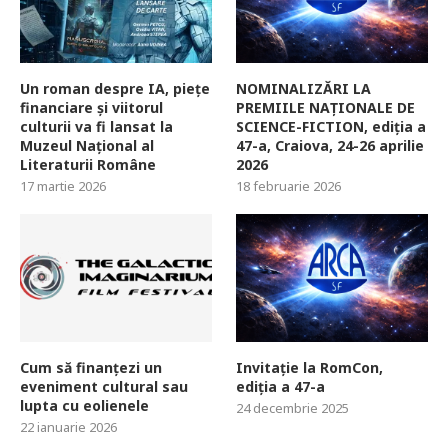
Un roman despre IA, piețe
NOMINALIZĂRI LA
financiare și viitorul
PREMIILE NAȚIONALE DE
culturii va fi lansat la
SCIENCE-FICTION, ediția a
Muzeul Național al
47-a, Craiova, 24-26 aprilie
Literaturii Române
2026
17 martie 2026
18 februarie 2026
Cum să finanțezi un
Invitație la RomCon,
eveniment cultural sau
ediția a 47-a
lupta cu eolienele
24 decembrie 2025
22 ianuarie 2026