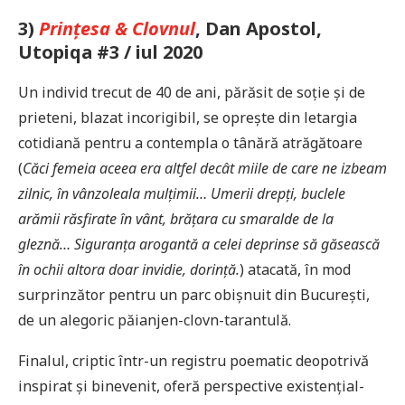
3)
Prințesa & Clovnul
,
Dan Apostol,
Utopiqa #3 / iul 2020
Un individ trecut de 40 de ani, părăsit de soție și de
prieteni, blazat incorigibil, se oprește din letargia
cotidiană pentru a contempla o tânără atrăgătoare
(
Căci femeia aceea era altfel decât miile de care ne izbeam
zilnic, în vânzoleala mulțimii… Umerii drepți, buclele
arămii răsfirate în vânt, brățara cu smaralde de la
gleznă… Siguranța arogantă a celei deprinse să găsească
în ochii altora doar invidie, dorință.
) atacată, în mod
surprinzător pentru un parc obișnuit din București,
de un alegoric păianjen-clovn-tarantulă.
Finalul, criptic într-un registru poematic deopotrivă
inspirat și binevenit, oferă perspective existențial-