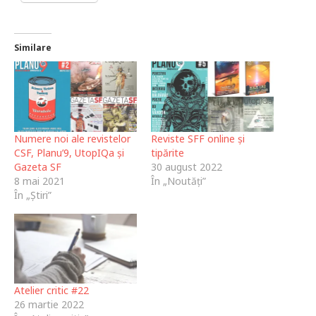
Similare
Numere noi ale revistelor
Reviste SFF online și
CSF, Planu’9, UtopIQa și
tipărite
Gazeta SF
30 august 2022
8 mai 2021
În „Noutăți”
În „Știri”
Atelier critic #22
26 martie 2022