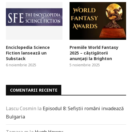
Enciclopedia Science
Premiile World Fantasy
Fiction lansează un
2025 – câștigătorii
Substack
anunțați la Brighton
6 noiembrie 2025
5 noiembrie 2025
COMENTARII RECENTE
Lascu Cosmin
la
Episodul 8: Sefiștii români invadează
Bulgaria
Tamara m
la
Hugh Howey