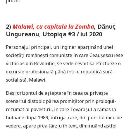
prozei.
2)
Malawi, cu capitala la Zomba
,
Dănuț
Ungureanu, Utopiqa #3 / iul 2020
Personajul principal, un inginer aparținând unei
societăți românești comuniste în care Ceaușescu iese
victorios din Revoluție, se vede nevoit să efectueze o
excursie profesională până într-o republică soră-
socialistă, Malawi.
Deși orizontul de așteptare în ceea ce privește
scenariul distopic părea promițător prin prologul-
rezumat al povestirii, în care Tovarășul a rămas la
butoane după 1989, intriga, care, din punctul meu de
vedere, apare prea târziu în text, diminuând astfel