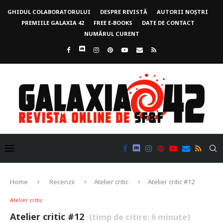
GHIDUL COLABORATORULUI
DESPRE REVISTĂ
AUTORII NOȘTRI
PREMIILE GALAXIA 42
FREE E-BOOKS
DATE DE CONTACT
NUMĂRUL CURENT
Home
Recenzii
Atelier critic
Atelier critic #12
Atelier critic
Atelier critic #12
(timp de citire:
6
minute)