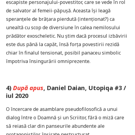
escapiste personajului-povestitor, care se vede în rol
de salvator al femeii-păpușă. Aceasta își leagă
speranțele de brățara pierdută (intenționat?) ca
unealtă cu scop de diversiune în calea nemilosului
prădător exoscheletic. Nu știm dacă procesul izbăvirii
este dus până la capăt, însă forța povestirii rezidă
chiar în finalul tensionat, posibil panaceu simbolic
împotriva însingurării omniprezente.
4)
După apus
, Daniel Daian, Utopiqa #3 /
iul 2020
O încercare de asamblare pseudofilosofică a unui
dialog între o Doamnă și un Scriitor, fără o miză care
să reiasă clar din panseurile abundente ale
protagoniștilor, înșirate nestructurat.