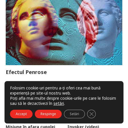
Efectul Penrose
Folosim cookie-uri pentru a-ți oferi cea mai bună
experiență pe site-ul nostru web.
Poți afla mai multe despre cookie-urile pe care le folosim
sau să le dezactivezi în
setări
.
CLOSE GDPR COO
Accept
Respinge
Setări
Misiune în afara cupolei
Invoker (video)