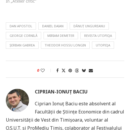
În „Atelier critic”
DAN APOSTOL
DANIEL DAIAN
DĂNUȚ UNGUREANU
GEORGE CORNILĂ
MIRIAM DEMETER
REVISTA UTOPIQA
ȘERBAN GABREA
THEODOR HOSSU LONGIN
UTOPIQA
0
CIPRIAN-IONUȚ BACIU
Ciprian Ionuț Baciu este absolvent al
Facultății de Științe Economice din cadrul
Universității de Vest din Timișoara, voluntar al
O.S.U.T. și ProMediu Timiș, colaborator al Festivalului