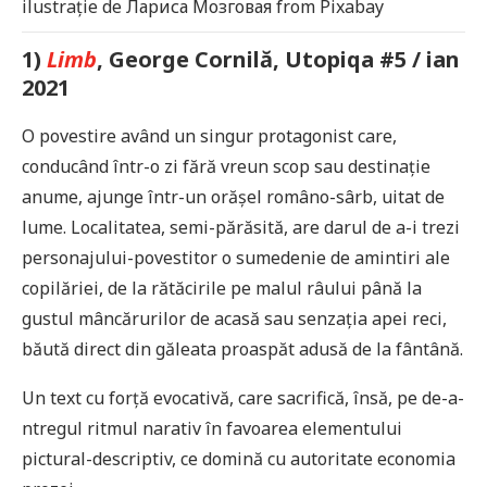
ilustrație de Лариса Мозговая from Pixabay
1)
Limb
, George Cornilă, Utopiqa #5 / ian
2021
O povestire având un singur protagonist care,
conducând într-o zi fără vreun scop sau destinație
anume, ajunge într-un orășel româno-sârb, uitat de
lume. Localitatea, semi-părăsită, are darul de a-i trezi
personajului-povestitor o sumedenie de amintiri ale
copilăriei, de la rătăcirile pe malul râului până la
gustul mâncărurilor de acasă sau senzația apei reci,
băută direct din găleata proaspăt adusă de la fântână.
Un text cu forță evocativă, care sacrifică, însă, pe de-a-
ntregul ritmul narativ în favoarea elementului
pictural-descriptiv, ce domină cu autoritate economia