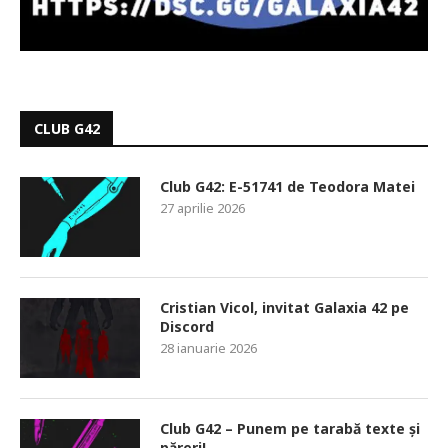
CLUB G42
Club G42: E-51741 de Teodora Matei
27 aprilie 2026
Cristian Vicol, invitat Galaxia 42 pe
Discord
28 ianuarie 2026
Club G42 – Punem pe tarabă texte și
păreri!