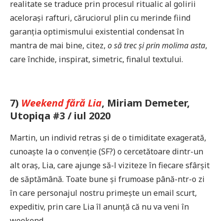
realitate se traduce prin procesul ritualic al golirii
acelorași rafturi, căruciorul plin cu merinde fiind
garanția optimismului existential condensat în
mantra de mai bine, citez,
o să trec și prin molima asta
,
care închide, inspirat, simetric, finalul textului.
7)
Weekend fără Lia
, Miriam Demeter,
Utopiqa #3 / iul 2020
Martin, un individ retras și de o timiditate exagerată,
cunoaște la o convenție (SF?) o cercetătoare dintr-un
alt oraș, Lia, care ajunge să-l viziteze în fiecare sfârșit
de săptămână. Toate bune și frumoase până-ntr-o zi
în care personajul nostru primește un email scurt,
expeditiv, prin care Lia îl anunță că nu va veni în
weekend.