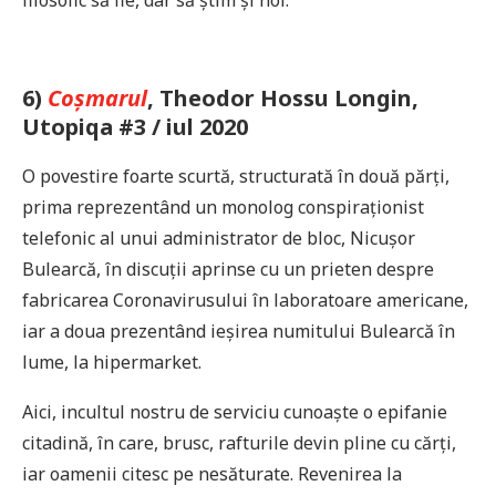
filosofic să fie, dar să știm și noi.
6)
Coșmarul
, Theodor Hossu Longin,
Utopiqa #3 / iul 2020
O povestire foarte scurtă, structurată în două părți,
prima reprezentând un monolog conspiraționist
telefonic al unui administrator de bloc, Nicușor
Bulearcă, în discuții aprinse cu un prieten despre
fabricarea Coronavirusului în laboratoare americane,
iar a doua prezentând ieșirea numitului Bulearcă în
lume, la hipermarket.
Aici, incultul nostru de serviciu cunoaște o epifanie
citadină, în care, brusc, rafturile devin pline cu cărți,
iar oamenii citesc pe nesăturate. Revenirea la