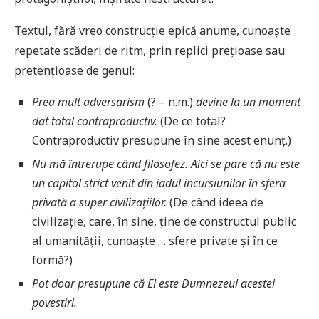
Textul, fără vreo construcție epică anume, cunoaște
repetate scăderi de ritm, prin replici prețioase sau
pretențioase de genul:
Prea mult adversarism
(? – n.m.)
devine la un moment
dat total contraproductiv.
(De ce total?
Contraproductiv presupune în sine acest enunț.)
Nu mă întrerupe când filosofez. Aici se pare că nu este
un capitol strict venit din iadul incursiunilor în sfera
privată a super civilizațiilor.
(De când ideea de
civilizație, care, în sine, ține de constructul public
al umanității, cunoaște … sfere private și în ce
formă?)
Pot doar presupune că El este Dumnezeul acestei
povestiri.