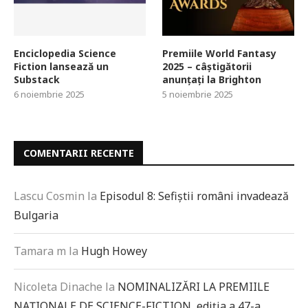
Enciclopedia Science
Premiile World Fantasy
Fiction lansează un
2025 – câștigătorii
Substack
anunțați la Brighton
6 noiembrie 2025
5 noiembrie 2025
COMENTARII RECENTE
Lascu Cosmin
la
Episodul 8: Sefiștii români invadează
Bulgaria
Tamara m
la
Hugh Howey
Nicoleta Dinache
la
NOMINALIZĂRI LA PREMIILE
NAȚIONALE DE SCIENCE-FICTION, ediția a 47-a,