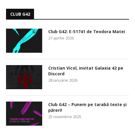
CLUB G42
Club G42: E-51741 de Teodora Matei
27 aprilie 2026
Cristian Vicol, invitat Galaxia 42 pe
Discord
28 ianuarie 2026
Club G42 – Punem pe tarabă texte și
păreri!
25 noiembrie 2025