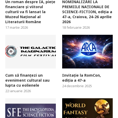
Un roman despre IA, piețe
NOMINALIZĂRI LA
financiare și viitorul
PREMIILE NAȚIONALE DE
culturii va fi lansat la
SCIENCE-FICTION, ediția a
Muzeul Național al
47-a, Craiova, 24-26 aprilie
Literaturii Române
2026
17 martie 2026
18 februarie 2026
Cum să finanțezi un
Invitație la RomCon,
eveniment cultural sau
ediția a 47-a
lupta cu eolienele
24 decembrie 2025
22 ianuarie 2026