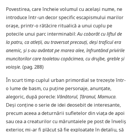
Povestirea, care încheie volumul cu același nume, ne
introduce într-un decor specific escapismului marilor
orașe, printr-o rătăcire ritualică a unui cuplu pe
potecile unui parc interminabil:
Au coborât cu liftul de
la patru, ca atleții, au traversat precauți, deși traficul era
anemic, și s-au avântat pe marea alee, înfruntând privirile
muncitorilor care toaletau copăcimea, cu drujbe, greble și
voioșie.
(pag. 288)
În scurt timp cuplul urban primordial se trezește într-
o lume de basm, cu puține personaje, anunțate,
alegoric, după porecle:
Vânătorul, Țăranul, Mamuca
.
Deși conține o serie de idei deosebit de interesante,
precum aceea a deturnării sufletelor din viața de apoi
sau cea a creaturilor cu măruntaiele pe post de înveliș
exterior, mi-ar fi plăcut să fie exploatate în detaliu, să