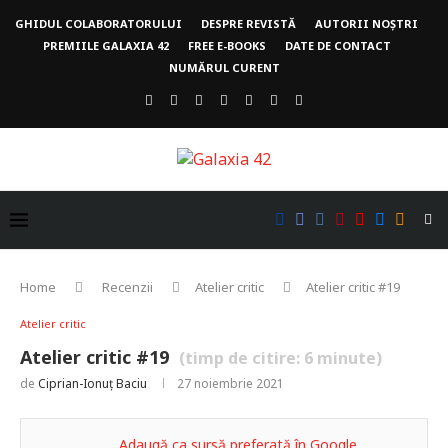
GHIDUL COLABORATORULUI
DESPRE REVISTĂ
AUTORII NOȘTRI
PREMIILE GALAXIA 42
FREE E-BOOKS
DATE DE CONTACT
NUMĂRUL CURENT
Home
Recenzii
Atelier critic
Atelier critic #19
Atelier critic
Atelier critic #19
(timp de citire:
6
minute)
de
Ciprian-Ionuț Baciu
27 noiembrie 2021
Adaugă ca sursă preferată în Google