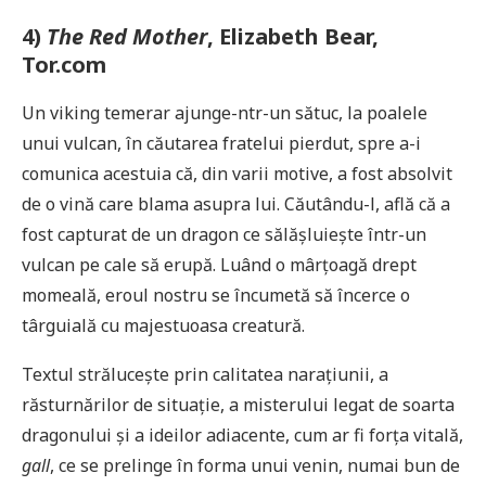
4)
The Red Mother
, Elizabeth Bear,
Tor.com
Un viking temerar ajunge-ntr-un sătuc, la poalele
unui vulcan, în căutarea fratelui pierdut, spre a-i
comunica acestuia că, din varii motive, a fost absolvit
de o vină care blama asupra lui. Căutându-l, află că a
fost capturat de un dragon ce sălășluiește într-un
vulcan pe cale să erupă. Luând o mârțoagă drept
momeală, eroul nostru se încumetă să încerce o
târguială cu majestuoasa creatură.
Textul strălucește prin calitatea narațiunii, a
răsturnărilor de situație, a misterului legat de soarta
dragonului și a ideilor adiacente, cum ar fi forța vitală,
gall
, ce se prelinge în forma unui venin, numai bun de