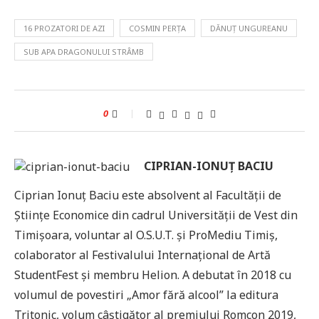
16 PROZATORI DE AZI
COSMIN PERȚA
DĂNUȚ UNGUREANU
SUB APA DRAGONULUI STRÂMB
0
CIPRIAN-IONUȚ BACIU
Ciprian Ionuț Baciu este absolvent al Facultății de
Științe Economice din cadrul Universității de Vest din
Timișoara, voluntar al O.S.U.T. și ProMediu Timiș,
colaborator al Festivalului Internațional de Artă
StudentFest și membru Helion. A debutat în 2018 cu
volumul de povestiri „Amor fără alcool” la editura
Tritonic, volum câștigător al premiului Romcon 2019,