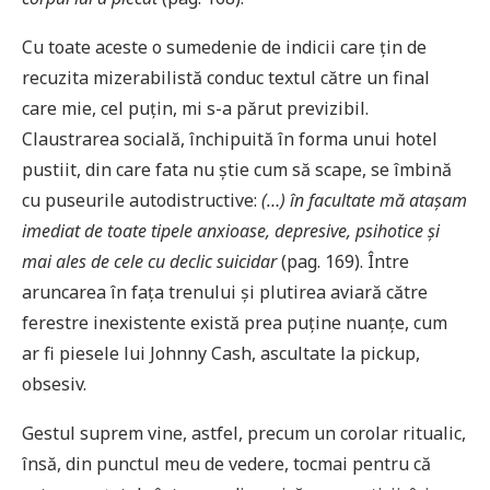
Cu toate aceste o sumedenie de indicii care țin de
recuzita mizerabilistă conduc textul către un final
care mie, cel puțin, mi s-a părut previzibil.
Claustrarea socială, închipuită în forma unui hotel
pustiit, din care fata nu știe cum să scape, se îmbină
cu puseurile autodistructive:
(…) în facultate mă atașam
imediat de toate tipele anxioase, depresive, psihotice și
mai ales de cele cu declic suicidar
(pag. 169). Între
aruncarea în fața trenului și plutirea aviară către
ferestre inexistente există prea puține nuanțe, cum
ar fi piesele lui Johnny Cash, ascultate la pickup,
obsesiv.
Gestul suprem vine, astfel, precum un corolar ritualic,
însă, din punctul meu de vedere, tocmai pentru că