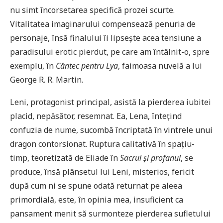
nu simt încorsetarea specifică prozei scurte.
Vitalitatea imaginarului compensează penuria de
personaje, însă finalului îi lipsește acea tensiune a
paradisului erotic pierdut, pe care am întâlnit-o, spre
exemplu, în
Cântec pentru Lya
, faimoasa nuvelă a lui
George R. R. Martin.
Leni, protagonist principal, asistă la pierderea iubitei
placid, nepăsător, resemnat. Ea, Lena, întețind
confuzia de nume, sucombă încriptată în vintrele unui
dragon contorsionat. Ruptura calitativă în spațiu-
timp, teoretizată de Eliade în
Sacrul și profanul
, se
produce, însă plânsetul lui Leni, misterios, fericit
după cum ni se spune odată returnat pe aleea
primordială, este, în opinia mea, insuficient ca
pansament menit să surmonteze pierderea sufletului