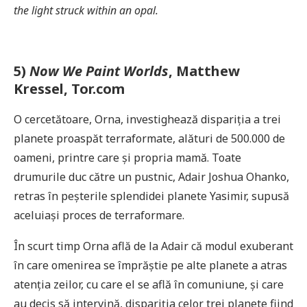
the light struck within an opal.
5)
Now We Paint Worlds
, Matthew
Kressel, Tor.com
O cercetătoare, Orna, investighează dispariția a trei
planete proaspăt terraformate, alături de 500.000 de
oameni, printre care și propria mamă. Toate
drumurile duc către un pustnic, Adair Joshua Ohanko,
retras în peșterile splendidei planete Yasimir, supusă
aceluiași proces de terraformare.
În scurt timp Orna află de la Adair că modul exuberant
în care omenirea se împrăștie pe alte planete a atras
atenția zeilor, cu care el se află în comuniune, și care
au decis să intervină, dispariția celor trei planete fiind