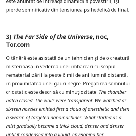
este anunțat de întreaga dinamică a povestirii, își
pierde semnificativ din tensiunea psihedelică de final.
3)
The Far Side of the Universe
, noc,
Tor.com
O tânără este asistată de un tehnician și de o creatură
misterioasă în vederea unei îmbarcări cu scopul
rematerializării la peste 6 mii de ani lumină distanță,
în proximitatea unei găuri negre. Pregătirea somnului
criostatic este descrisă cu minuțiozitate:
The chamber
hatch closed. The walls were transparent. We watched as
sixteen nozzles emitted first a cloud of anesthetic and then
a swarm of targeted nanomachines. What started as a
mist gradually became a thick cloud, denser and denser
until it condensed into a liquid, enveloping her.