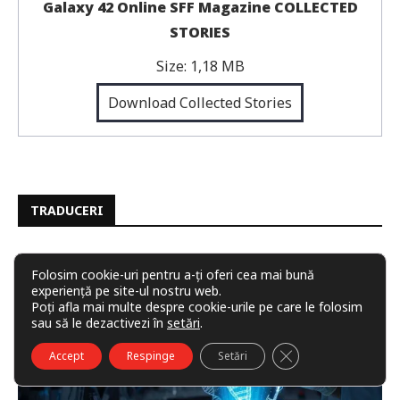
Galaxy 42 Online SFF Magazine COLLECTED
STORIES
Size:
1,18 MB
Download Collected Stories
TRADUCERI
Folosim cookie-uri pentru a-ți oferi cea mai bună
experiență pe site-ul nostru web.
Poți afla mai multe despre cookie-urile pe care le folosim
sau să le dezactivezi în
setări
.
CLOSE GDPR COO
Accept
Respinge
Setări