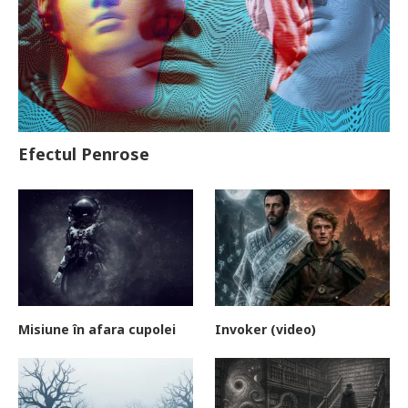
Efectul Penrose
Misiune în afara cupolei
Invoker (video)