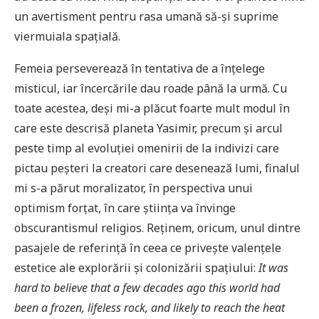
un avertisment pentru rasa umană să-și suprime
viermuiala spațială.
Femeia perseverează în tentativa de a înțelege
misticul, iar încercările dau roade până la urmă. Cu
toate acestea, deși mi-a plăcut foarte mult modul în
care este descrisă planeta Yasimir, precum și arcul
peste timp al evoluției omenirii de la indivizi care
pictau peșteri la creatori care desenează lumi, finalul
mi s-a părut moralizator, în perspectiva unui
optimism forțat, în care știința va învinge
obscurantismul religios. Reținem, oricum, unul dintre
pasajele de referință în ceea ce privește valențele
estetice ale explorării și colonizării spațiului:
It was
hard to believe that a few decades ago this world had
been a frozen, lifeless rock, and likely to reach the heat