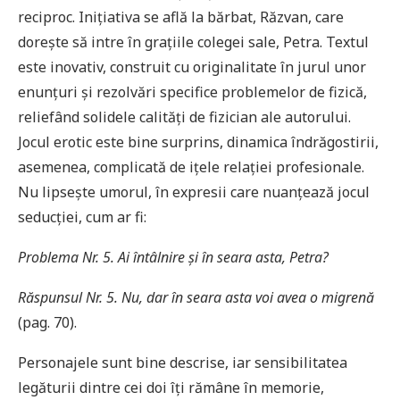
reciproc. Inițiativa se află la bărbat, Răzvan, care
dorește să intre în grațiile colegei sale, Petra. Textul
este inovativ, construit cu originalitate în jurul unor
enunțuri și rezolvări specifice problemelor de fizică,
reliefând solidele calități de fizician ale autorului.
Jocul erotic este bine surprins, dinamica îndrăgostirii,
asemenea, complicată de ițele relației profesionale.
Nu lipsește umorul, în expresii care nuanțează jocul
seducției, cum ar fi:
Problema Nr. 5. Ai întâlnire și în seara asta, Petra?
Răspunsul Nr. 5. Nu, dar în seara asta voi avea o migrenă
(pag. 70).
Personajele sunt bine descrise, iar sensibilitatea
legăturii dintre cei doi îți rămâne în memorie,