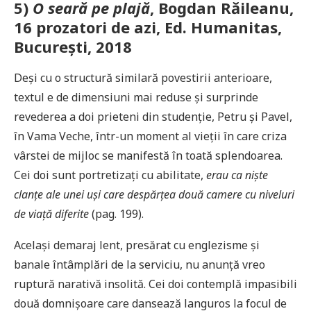
5)
O seară pe plajă
, Bogdan Răileanu,
16 prozatori de azi, Ed. Humanitas,
București, 2018
Deși cu o structură similară povestirii anterioare,
textul e de dimensiuni mai reduse și surprinde
revederea a doi prieteni din studenție, Petru și Pavel,
în Vama Veche, într-un moment al vieții în care criza
vârstei de mijloc se manifestă în toată splendoarea.
Cei doi sunt portretizați cu abilitate,
erau ca niște
clanțe ale unei uși care despărțea două camere cu niveluri
de viață diferite
(pag. 199).
Același demaraj lent, presărat cu englezisme și
banale întâmplări de la serviciu, nu anunță vreo
ruptură narativă insolită. Cei doi contemplă impasibili
două domnișoare care dansează languros la focul de