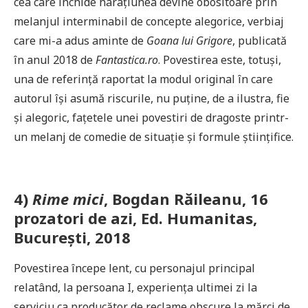
cea care închide narațiunea devine obositoare prin
melanjul interminabil de concepte alegorice, verbiaj
care mi-a adus aminte de
Goana lui Grigore
, publicată
în anul 2018 de
Fantastica.ro
. Povestirea este, totuși,
una de referință raportat la modul original în care
autorul își asumă riscurile, nu puține, de a ilustra, fie
și alegoric, fațetele unei povestiri de dragoste printr-
un melanj de comedie de situație și formule științifice.
4)
Rime mici
, Bogdan Răileanu, 16
prozatori de azi, Ed. Humanitas,
București, 2018
Povestirea începe lent, cu personajul principal
relatând, la persoana I, experiența ultimei zi la
serviciu ca producător de reclame obscure la mărci de