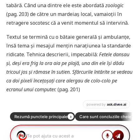
tabără. Când una dintre ele este abordată
zoologic
(pag. 203) de către un mardeiaș local, vamaioții în
retragere socotesc că a venit momentul să intervină.
Textul se termină cu o bătaie generală și ambulanțe,
însă tema și mesajul mențin narațiunea la standarde
ridicate. Tehnica descrierii, impecabilă:
Fetele dansau
și, deși era frig la ora aia pe plajă, una din ele își dădu
tricoul jos și rămase în sutien. Sfârcurile întărite se vedeau
ca doi pixeli încețoșați care alergau de colo-colo pe
ecranul unui computer.
(pag. 201)