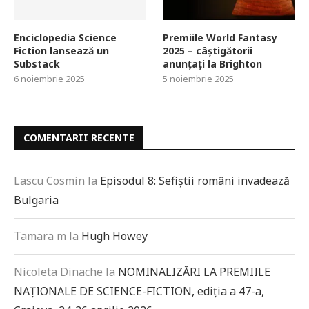
Enciclopedia Science
Premiile World Fantasy
Fiction lansează un
2025 – câștigătorii
Substack
anunțați la Brighton
6 noiembrie 2025
5 noiembrie 2025
COMENTARII RECENTE
Lascu Cosmin
la
Episodul 8: Sefiștii români invadează
Bulgaria
Tamara m
la
Hugh Howey
Nicoleta Dinache
la
NOMINALIZĂRI LA PREMIILE
NAȚIONALE DE SCIENCE-FICTION, ediția a 47-a,