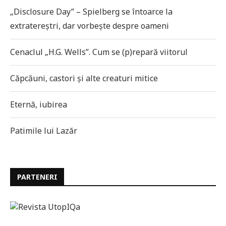
„Disclosure Day” – Spielberg se întoarce la
extratereștri, dar vorbește despre oameni
Cenaclul „H.G. Wells”. Cum se (p)repară viitorul
Căpcăuni, castori și alte creaturi mitice
Eternă, iubirea
Patimile lui Lazăr
PARTENERI