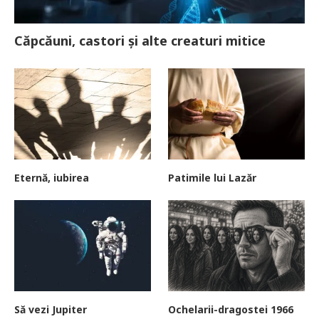
Căpcăuni, castori și alte creaturi mitice
Eternă, iubirea
Patimile lui Lazăr
Să vezi Jupiter
Ochelarii-dragostei 1966