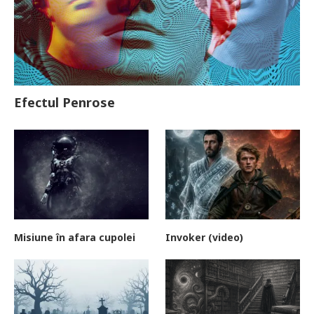
Efectul Penrose
Misiune în afara cupolei
Invoker (video)