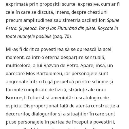
exprimată prin propoziții scurte, expresive, cum ar fi
cele în care se discută, intens, despre chestiuni
precum amplitudinea sau simetria oscilațiilor:
Spune
Petra. Și pleacă. Iar și iar. Fluturând din plete. Roșcate în
toate nuanțele posibile
(pag. 70).
Mi-aș fi dorit ca povestirea să se oprească la acel
moment, ca într-o eternă despărțire senzuală,
multicoloră, a lui Răzvan de Petra. Apare, însă, un
oarecare Moș Bartolomeu, iar personajele sunt
angrenate într-o fugă perpetuă printre scheme și
formule complicate de fizică, străduțe ale unui
București futurist și amenințări escatologice de
ospiciu. Disproporționat față de atenta construcție a
decorurilor, dialogurilor și a situațiilor în care sunt
puse personajele în partea de început a povestirii,