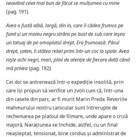
neavând ceva mai bun de făcut se mulțumea cu mine
(pag. 191).
Avea o fustă albă, largă, din in, care îi cădea frumos pe
fund și un maieu negru strâns pe bust de sub care ieșea
un tatuaj de pe omoplatul drept. Era frumoasă. Părul
drept, șaten, îi stătea rebel prins într-un coc la spate. Avea
niște ochi negri, mari, plini de atenție de fiecare dată când
mă privea
(pag. 192).
Cei doi se antrenează într-o expediție insolită, prin
care își propun să verifice un zvon cum că, într-una
din casele din parc, ar fi murit Marin Preda. Reveriile
mahmurului nostru canicular sunt întrerupte de
rechemarea pe platoul de filmare, unde apare o criză
majoră. Narațiunea se închide, astfel, cu un final
neașteptat, tensionat, bine condus și administrat de