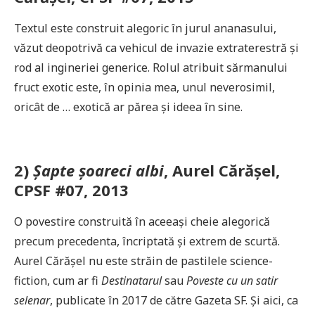
Textul este construit alegoric în jurul ananasului,
văzut deopotrivă ca vehicul de invazie extraterestră și
rod al ingineriei generice. Rolul atribuit sărmanului
fruct exotic este, în opinia mea, unul neverosimil,
oricât de … exotică ar părea și ideea în sine.
2)
Șapte șoareci albi
, Aurel Cărășel,
CPSF #07, 2013
O povestire construită în aceeași cheie alegorică
precum precedenta, încriptată și extrem de scurtă.
Aurel Cărășel nu este străin de pastilele science-
fiction, cum ar fi
Destinatarul
sau
Poveste cu un satir
selenar
, publicate în 2017 de către Gazeta SF. Și aici, ca