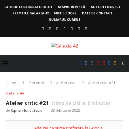
GHIDUL COLABORATORULUI
DESPRE REVISTĂ
AUTORII NOȘTRI
PREMIILE GALAXIA 42
FREE E-BOOKS
DATE DE CONTACT
NUMĂRUL CURENT
Home
Recenzii
Atelier critic
Atelier critic #21
Atelier critic
Atelier critic #21
(timp de citire:
6
minute)
de
Ciprian-Ionuț Baciu
23 februarie 2022
Adaugă ca sursă preferată în Google