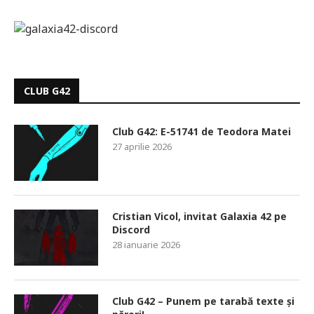
CLUB G42
Club G42: E-51741 de Teodora Matei
27 aprilie 2026
Cristian Vicol, invitat Galaxia 42 pe
Discord
28 ianuarie 2026
Club G42 – Punem pe tarabă texte și