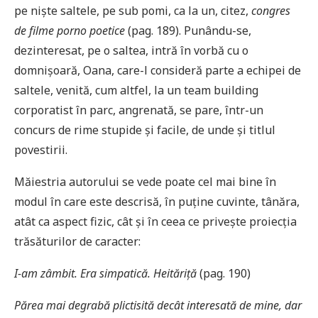
pe niște saltele, pe sub pomi, ca la un, citez,
congres
de filme porno poetice
(pag. 189). Punându-se,
dezinteresat, pe o saltea, intră în vorbă cu o
domnișoară, Oana, care-l consideră parte a echipei de
saltele, venită, cum altfel, la un team building
corporatist în parc, angrenată, se pare, într-un
concurs de rime stupide și facile, de unde și titlul
povestirii.
Măiestria autorului se vede poate cel mai bine în
modul în care este descrisă, în puține cuvinte, tânăra,
atât ca aspect fizic, cât și în ceea ce privește proiecția
trăsăturilor de caracter:
I-am zâmbit. Era simpatică. Heităriță
(pag. 190)
Părea mai degrabă plictisită decât interesată de mine, dar