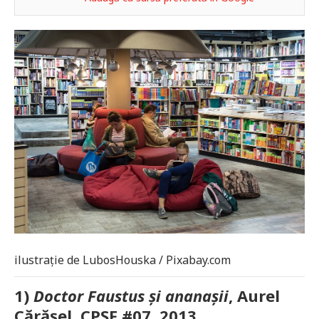
ilustrație de LubosHouska / Pixabay.com
1)
Doctor Faustus și ananașii
, Aurel
Cărășel, CPSF #07, 2013