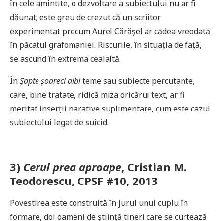
în cele amintite, o dezvoltare a subiectului nu ar fi
dăunat; este greu de crezut că un scriitor
experimentat precum Aurel Cărășel ar cădea vreodată
în păcatul grafomaniei. Riscurile, în situația de față,
se ascund în extrema cealaltă.
În
Șapte șoareci albi
teme sau subiecte percutante,
care, bine tratate, ridică miza oricărui text, ar fi
meritat inserții narative suplimentare, cum este cazul
subiectului legat de suicid.
3)
Cerul prea aproape
, Cristian M.
Teodorescu, CPSF #10, 2013
Povestirea este construită în jurul unui cuplu în
formare, doi oameni de știință tineri care se curtează