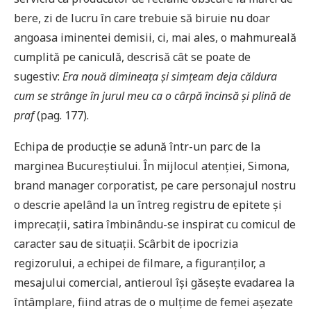
bere, zi de lucru în care trebuie să biruie nu doar
angoasa iminentei demisii, ci, mai ales, o mahmureală
cumplită pe caniculă, descrisă cât se poate de
sugestiv:
Era nouă dimineața și simțeam deja căldura
cum se strânge în jurul meu ca o cârpă încinsă și plină de
praf
(pag. 177).
Echipa de producție se adună într-un parc de la
marginea Bucureștiului. În mijlocul atenției, Simona,
brand manager corporatist, pe care personajul nostru
o descrie apelând la un întreg registru de epitete și
imprecații, satira îmbinându-se inspirat cu comicul de
caracter sau de situații. Scârbit de ipocrizia
regizorului, a echipei de filmare, a figuranților, a
mesajului comercial, antieroul își găsește evadarea la
întâmplare, fiind atras de o mulțime de femei așezate