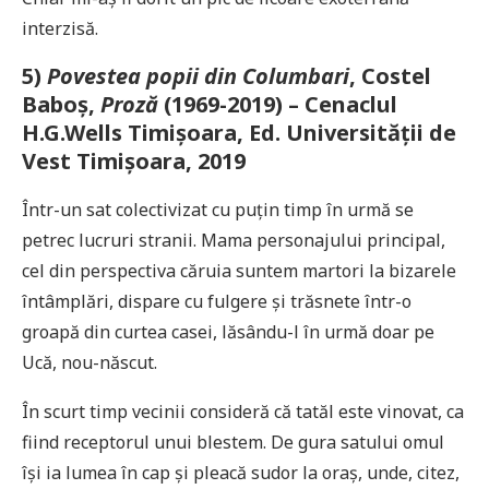
interzisă.
5)
Povestea popii din Columbari
, Costel
Baboș,
Proză
(1969-2019) – Cenaclul
H.G.Wells Timișoara, Ed. Universității de
Vest Timișoara, 2019
Într-un sat colectivizat cu puțin timp în urmă se
petrec lucruri stranii. Mama personajului principal,
cel din perspectiva căruia suntem martori la bizarele
întâmplări, dispare cu fulgere și trăsnete într-o
groapă din curtea casei, lăsându-l în urmă doar pe
Ucă, nou-născut.
În scurt timp vecinii consideră că tatăl este vinovat, ca
fiind receptorul unui blestem. De gura satului omul
își ia lumea în cap și pleacă sudor la oraș, unde, citez,