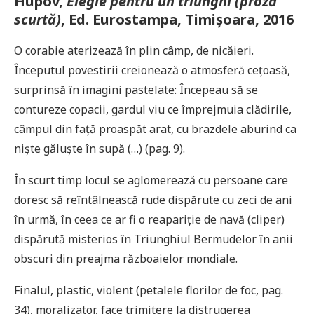
Hupov,
Elegie pentru un triunghi (proză
scurtă)
, Ed. Eurostampa, Timișoara, 2016
O corabie aterizează în plin câmp, de nicăieri.
Începutul povestirii creionează o atmosferă cețoasă,
surprinsă în imagini pastelate: Începeau să se
contureze copacii, gardul viu ce împrejmuia clădirile,
câmpul din față proaspăt arat, cu brazdele aburind ca
niște găluște în supă (…) (pag. 9).
În scurt timp locul se aglomerează cu persoane care
doresc să reîntâlnească rude dispărute cu zeci de ani
în urmă, în ceea ce ar fi o reapariție de navă (cliper)
dispărută misterios în Triunghiul Bermudelor în anii
obscuri din preajma războaielor mondiale.
Finalul, plastic, violent (petalele florilor de foc, pag.
34), moralizator, face trimitere la distrugerea