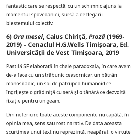
fantastic care se respectă, cu un schimnic ajuns la
momentul spovedaniei, sursă a dezlegării
blestemului colectiv.
6)
Ora mesei
, Caius Chiriță,
Proză
(1969-
2019) – Cenaclul H.G.Wells Timișoara, Ed.
Universității de Vest Timișoara, 2019
Pastilă SF elaborată în cheie paradoxală, în care avem
de-a face cu un străbunic ceasornicar, un bătrân
monosilabic, un soi de patruped humanoid ce
îngrijește o grădiniță cu seră și o tânără ce dezvoltă
fixație pentru un geam.
Din nefericire toate aceste componente nu capătă, în
opinia mea, sens sau rost narativ. De data aceasta
scurtimea unui text nu reprezintă, neapărat, o virtute.