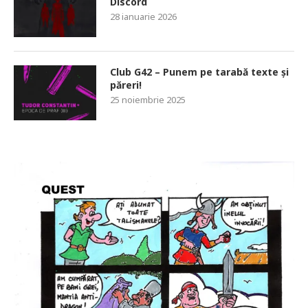
Discord
28 ianuarie 2026
Club G42 – Punem pe tarabă texte și
păreri!
25 noiembrie 2025