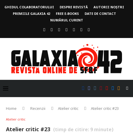
GHIDUL COLABORATORULUI
DESPRE REVISTĂ
AUTORII NOȘTRI
PREMIILE GALAXIA 42
FREE E-BOOKS
DATE DE CONTACT
NUMĂRUL CURENT
Home
Recenzii
Atelier critic
Atelier critic #23
Atelier critic
Atelier critic #23
(timp de citire:
9
minute)