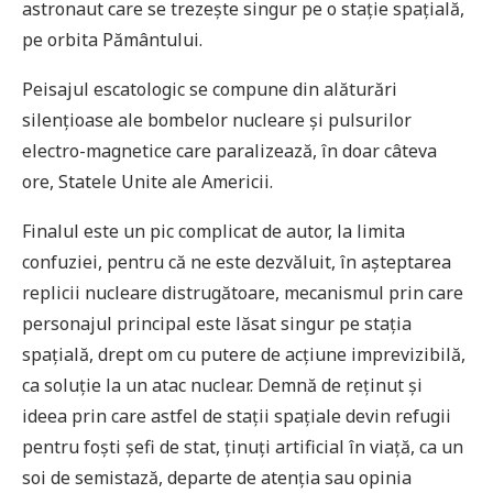
astronaut care se trezește singur pe o stație spațială,
pe orbita Pământului.
Peisajul escatologic se compune din alăturări
silențioase ale bombelor nucleare și pulsurilor
electro-magnetice care paralizează, în doar câteva
ore, Statele Unite ale Americii.
Finalul este un pic complicat de autor, la limita
confuziei, pentru că ne este dezvăluit, în așteptarea
replicii nucleare distrugătoare, mecanismul prin care
personajul principal este lăsat singur pe stația
spațială, drept om cu putere de acțiune imprevizibilă,
ca soluție la un atac nuclear. Demnă de reținut și
ideea prin care astfel de stații spațiale devin refugii
pentru foști șefi de stat, ținuți artificial în viață, ca un
soi de semistază, departe de atenția sau opinia