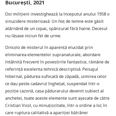
București, 2021
Doi milițieni investighează la începutul anului 1958 o
sinucidere misterioasă. Un hoț de lemne este găsit
atârnând de un copac, spânzurat fără haine. Decesul
nu lăsase niciun fel de urme.
Dincolo de misterul în aparență elucidat prin
eliminarea elementelor supranaturale, abordare
întâlnită frecvent în povestirile fantastice, rămâne de
referință excelenta tehnică descriptivă. Peisajul
hibernal, pădurea sufocată de zăpadă, uimirea celor
ce dau peste cadavrul înghețat, suspendat într-o
poziție cazonă, casa pădurarului devenit subiect al
anchetei, toate aceste elemente sunt așezate de către
Cristian Vicol, cu minuțiozitate, într-o ordine a lor, în
care ruptura calitativă a apariției bătrânei