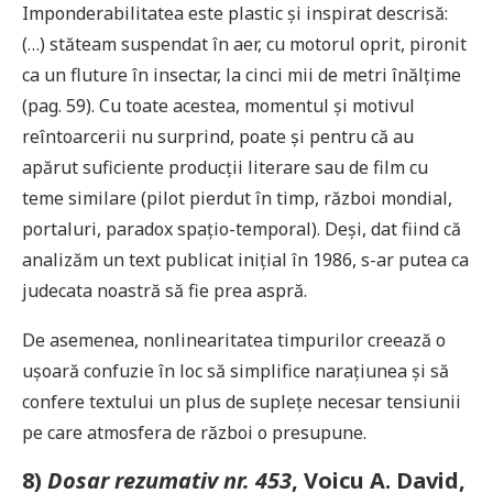
Imponderabilitatea este plastic și inspirat descrisă:
(…) stăteam suspendat în aer, cu motorul oprit, pironit
ca un fluture în insectar, la cinci mii de metri înălțime
(pag. 59). Cu toate acestea, momentul și motivul
reîntoarcerii nu surprind, poate și pentru că au
apărut suficiente producții literare sau de film cu
teme similare (pilot pierdut în timp, război mondial,
portaluri, paradox spațio-temporal). Deși, dat fiind că
analizăm un text publicat inițial în 1986, s-ar putea ca
judecata noastră să fie prea aspră.
De asemenea, nonlinearitatea timpurilor creează o
ușoară confuzie în loc să simplifice narațiunea și să
confere textului un plus de suplețe necesar tensiunii
pe care atmosfera de război o presupune.
8)
Dosar rezumativ nr. 453
, Voicu A. David,