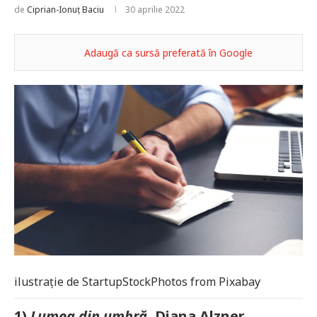
de
Ciprian-Ionuț Baciu
30 aprilie 2022
Adaugă ca sursă preferată în Google
ilustrație de StartupStockPhotos from Pixabay
1)
Lumea din umbră
, Diana Alzner,