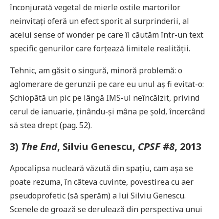
înconjurată vegetal de mierle ostile martorilor
neinvitați oferă un efect sporit al surprinderii, al
acelui sense of wonder pe care îl căutăm într-un text
specific genurilor care forțează limitele realității.
Tehnic, am găsit o singură, minoră problemă: o
aglomerare de gerunzii pe care eu unul aș fi evitat-o:
Șchiopătă un pic pe lângă IMS-ul neîncălzit, privind
cerul de ianuarie, ținându-și mâna pe șold, încercând
să stea drept (pag. 52).
3)
The End
, Silviu Genescu,
CPSF #8
, 2013
Apocalipsa nucleară văzută din spațiu, cam așa se
poate rezuma, în câteva cuvinte, povestirea cu aer
pseudoprofetic (să sperăm) a lui Silviu Genescu.
Scenele de groază se derulează din perspectiva unui