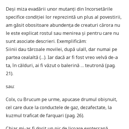
Deși miza evadării unor mutanți din încorsetările
specifice condiției lor reprezintă un plus al povestirii,
am găsit obositoare abundența de creaturi cărora nu
le este explicat rostul sau menirea și pentru care nu
sunt asociate descrieri. Exemplificăm:
Siinii dau târcoale movilei, după ulall, dar numai pe
partea cealaltă (…). Iar dacă ar fi fost vreo velvă de-a
ta, în călduri, ai fi văzut o balerină … teutronă (pag.
21).
sau:
Colx, cu Brucum pe urme, apucase drumul obișnuit,
cel care duce la conductele de gaz, dezafectate, la
kuzmul traficat de farquari (pag. 26).
Chiar mi-aș fi dorit un pic de licoare exoterrană