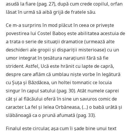
asudă la fiare (pag. 27), după cum crede copilul, orfan
lăsat în urmă să aibă grijă de fratele său.
Ce m-a surprins în mod plăcut în ceea ce privește
povestirea lui Costel Baboș este abilitatea acestuia de
a trata o serie de situații dramatice (urmează alte
deschideri ale gropii și dispariții misterioase) cu un
umor integrat în țesătura narațiunii fără să fie
strident. Astfel, Ucă este hrănit cu lapte de capră,
despre care aflăm că umblau niște vorbe în legătură
cu Șuța și Bâzdâcea, un holtei tomnatic ce locuia
singur în capul satului (pag. 30). Atât numele caprei
cât și al flăcăului oferă în sine un savuros comic de
caracter. La fel și lelea Orbăneasa, (…) o babă urâtă și
slăbănoagă ca o prună afumată (pag. 33).
Finalul este circular, așa cum îi șade bine unui text