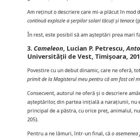
Am reținut o descriere care mi-a plăcut în mod 
continuă explozie a șerpilor solari tăcuți și tenace
(p
În rest, este posibil să am așteptări prea mari f
3.
Cameleon
, Lucian P. Petrescu,
Anto
Universității de Vest, Timișoara, 20
Povestire cu un debut dinamic, care ne oferă, tot
primit de la Magisterul meu pentru că am fost cel mai
Consecvent, autorul ne oferă și o descriere amănu
așteptărilor, din partea inițială a narațiunii, n
principal de a păstra, cu orice preț, animalul, nu
205).
Pentru a ne lămuri, într-un final, că
o asemenea f