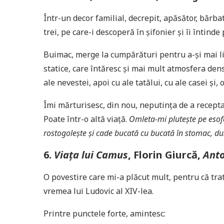
Într-un decor familial, decrepit, apăsător, bărba
trei, pe care-i descoperă în șifonier și îi întinde 
Buimac, merge la cumpărături pentru a-și mai l
statice, care întăresc și mai mult atmosfera den
ale nevestei, apoi cu ale tatălui, cu ale casei și, 
Îmi mărturisesc, din nou, neputința de a recepta
Poate într-o altă viață.
Omleta-mi plutește pe esofa
rostogolește și cade bucată cu bucată în stomac, d
6.
Viața lui Camus
, Florin Giurcă,
Anto
O povestire care mi-a plăcut mult, pentru că tra
vremea lui Ludovic al XIV-lea.
Printre punctele forte, amintesc: