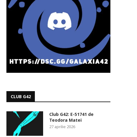
CLUB G42
Club G42: E-51741 de
Teodora Matei
27 aprilie 2026