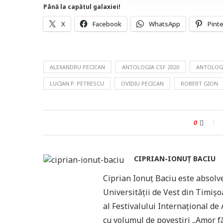
Până la capătul galaxiei!
X
Facebook
WhatsApp
Pint
ALEXANDRU PECICAN
ANTOLOGIA CSF 2020
ANTOLOGI
LUCIAN P. PETRESCU
OVIDIU PECICAN
ROBERT GION
0
CIPRIAN-IONUȚ BACIU
Ciprian Ionuț Baciu este absolve
Universității de Vest din Timișo
al Festivalului Internațional d
cu volumul de povestiri „Amor făr