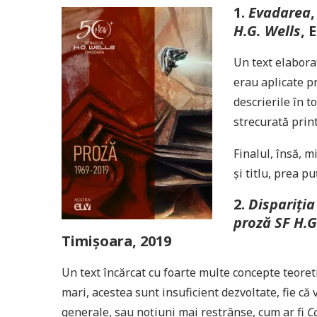
1.
Evadarea
H.G. Wells
, 
Un text elabora
erau aplicate p
descrierile în 
strecurată prin
Finalul, însă, m
și titlu, prea p
2.
Dispariția
proză SF H.G
Timișoara, 2019
Un text încărcat cu foarte multe concepte teoret
mari, acestea sunt insuficient dezvoltate, fie c
generale, sau noțiuni mai restrânse, cum ar fi
C