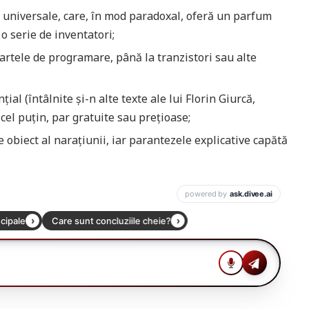
ii universale, care, în mod paradoxal, oferă un parfum
o serie de inventatori;
 cartele de programare, până la tranzistori sau alte
țial (întâlnite și-n alte texte ale lui Florin Giurcă,
 cel puțin, par gratuite sau prețioase;
 obiect al narațiunii, iar parantezele explicative capătă