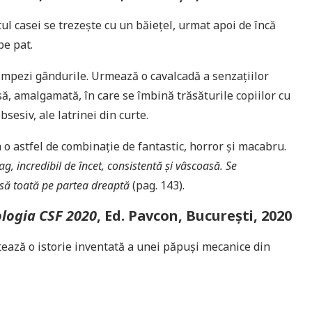
tul casei se trezește cu un băiețel, urmat apoi de încă
pe pat.
impezi gândurile. Urmează o cavalcadă a senzațiilor
să, amalgamată, în care se îmbină trăsăturile copiilor cu
obsesiv, ale latrinei din curte.
 o astfel de combinație de fantastic, horror și macabru.
g, incredibil de încet, consistentă și vâscoasă. Se
usă toată pe partea dreaptă
(pag. 143).
logia CSF 2020
, Ed. Pavcon, București, 2020
tează o istorie inventată a unei păpuși mecanice din