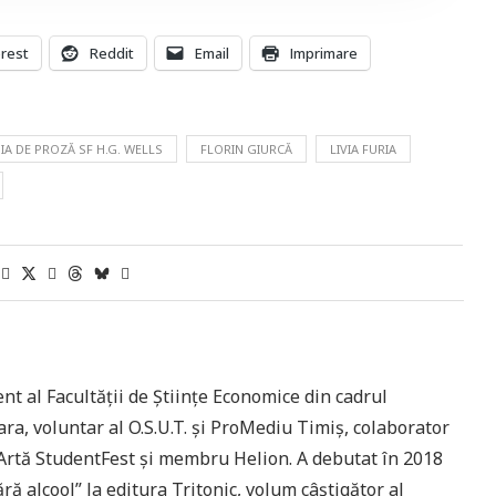
erest
Reddit
Email
Imprimare
A DE PROZĂ SF H.G. WELLS
FLORIN GIURCĂ
LIVIA FURIA
nt al Facultății de Științe Economice din cadrul
ara, voluntar al O.S.U.T. și ProMediu Timiș, colaborator
e Artă StudentFest și membru Helion. A debutat în 2018
ă alcool” la editura Tritonic, volum câștigător al