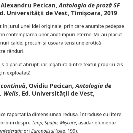
, Alexandru Pecican,
Antologia de proză SF
Ed. Universității de Vest, Timișoara, 2019
t în jurul unei idei originale, prin care anumite pedepse
rin contemplarea unor anotimpuri eterne. Mi-au plăcut
tonuri calde, precum și ușoara tensiune erotică
tre rânduri.
i s-a părut abrupt, iar legătura dintre textul propriu-zis
uțin exploatată.
 continuă
, Ovidiu Pecican,
Antologia de
. Wells
, Ed. Universității de Vest,
ice raportat la dimensiunea redusă. Introduse cu litere
ă vorbim despre
Timp, Spațiu, Mișcare
, așadar elemente
onfederația
ori
Europolisul
(pag. 199).