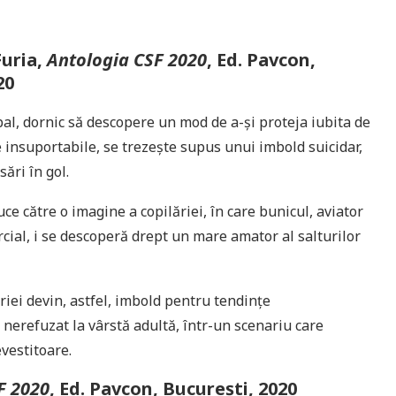
Furia,
Antologia CSF 2020
, Ed. Pavcon,
20
al, dornic să descopere un mod de a-și proteja iubita de
 insuportabile, se trezește supus unui imbold suicidar,
ări în gol.
e către o imagine a copilăriei, în care bunicul, aviator
ial, i se descoperă drept un mare amator al salturilor
iei devin, astfel, imbold pentru tendințe
 nerefuzat la vârstă adultă, într-un scenariu care
vestitoare.
F 2020
, Ed. Pavcon, București, 2020