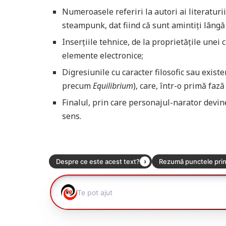
Numeroasele referiri la autori ai literatur
steampunk, dat fiind că sunt amintiți lângă 
Inserțiile tehnice, de la proprietățile unei
elemente electronice;
Digresiunile cu caracter filosofic sau existen
precum
Equilibrium
), care, într-o primă fază
Finalul, prin care personajul-narator devine
sens.