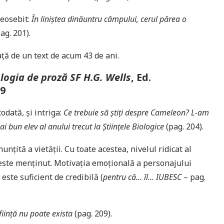
deosebit:
În liniștea dinăuntru câmpului, cerul părea o
ag. 201).
ață de un text de acum 43 de ani.
logia de proză SF H.G. Wells
, Ed.
19
odată, și intriga:
Ce trebuie să știți despre Cameleon? L-am
 bun elev al anului trecut la Științele Biologice
(pag. 204).
nțită a vietății. Cu toate acestea, nivelul ridicat al
u este menținut. Motivația emoțională a personajului
 este suficient de credibilă (
pentru că… îl… IUBESC
– pag.
iință nu poate exista
(pag. 209).