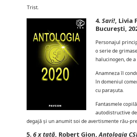
Trist.
4.
Sari!
, Livia 
București, 20
Personajul princip
o serie de grimase
halucinogen, de a s
Anamneza îl conduc
în domeniul comerc
cu parașuta.
Fantasmele copilăr
autodistructive de
degajă și un anumit soi de avertismente rău-pre
5.
6 x tată
, Robert Gion,
Antologia CS