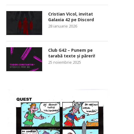
Cristian Vicol, invitat
Galaxia 42 pe Discord
28 ianuarie 2026
Club G42 – Punem pe
tarabă texte și păreri!
25 noiembrie 2025