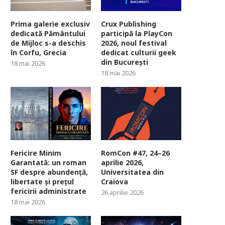
Prima galerie exclusiv
Crux Publishing
dedicată Pământului
participă la PlayCon
de Mijloc s-a deschis
2026, noul festival
în Corfu, Grecia
dedicat culturii geek
din București
18 mai 2026
18 mai 2026
Fericire Minim
RomCon #47, 24–26
Garantată: un roman
aprilie 2026,
SF despre abundență,
Universitatea din
libertate și prețul
Craiova
fericirii administrate
26 aprilie 2026
18 mai 2026