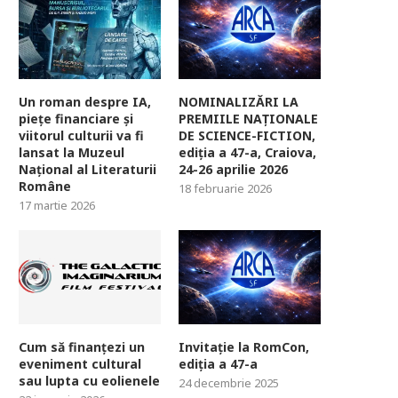
Un roman despre IA,
NOMINALIZĂRI LA
piețe financiare și
PREMIILE NAȚIONALE
viitorul culturii va fi
DE SCIENCE-FICTION,
lansat la Muzeul
ediția a 47-a, Craiova,
Național al Literaturii
24-26 aprilie 2026
Române
18 februarie 2026
17 martie 2026
Cum să finanțezi un
Invitație la RomCon,
eveniment cultural
ediția a 47-a
sau lupta cu eolienele
24 decembrie 2025