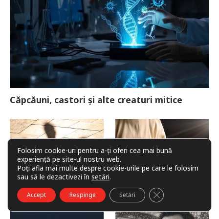
Căpcăuni, castori și alte creaturi mitice
Folosim cookie-uri pentru a-ți oferi cea mai bună
experiență pe site-ul nostru web.
Poți afla mai multe despre cookie-urile pe care le folosim
sau să le dezactivezi în
setări
.
CLOSE GDPR COO
Eternă, iubirea
Patimile lui Lazăr
Accept
Respinge
Setări