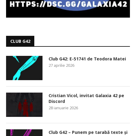
CLUB G42
Club G42: E-51741 de Teodora Matei
27 aprilie 2026
Cristian Vicol, invitat Galaxia 42 pe
Discord
28 ianuarie 2026
Club G42 – Punem pe tarabă texte și