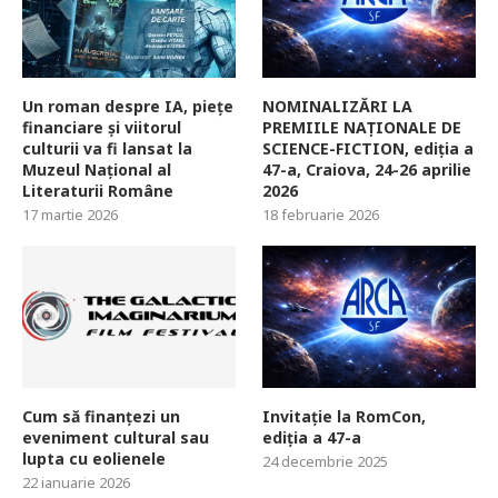
Un roman despre IA, piețe
NOMINALIZĂRI LA
financiare și viitorul
PREMIILE NAȚIONALE DE
culturii va fi lansat la
SCIENCE-FICTION, ediția a
Muzeul Național al
47-a, Craiova, 24-26 aprilie
Literaturii Române
2026
17 martie 2026
18 februarie 2026
Cum să finanțezi un
Invitație la RomCon,
eveniment cultural sau
ediția a 47-a
lupta cu eolienele
24 decembrie 2025
22 ianuarie 2026