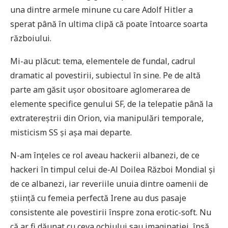
una dintre armele minune cu care Adolf Hitler a
sperat până în ultima clipă că poate întoarce soarta
războiului.
Mi-au plăcut: tema, elementele de fundal, cadrul
dramatic al povestirii, subiectul în sine. Pe de altă
parte am găsit ușor obositoare aglomerarea de
elemente specifice genului SF, de la telepatie până la
extratereștrii din Orion, via manipulări temporale,
misticism SS și așa mai departe.
N-am înțeles ce rol aveau hackerii albanezi, de ce
hackeri în timpul celui de-Al Doilea Război Mondial și
de ce albanezi, iar reveriile unuia dintre oamenii de
știință cu femeia perfectă Irene au dus pasaje
consistente ale povestirii înspre zona erotic-soft. Nu
că ar fi dăunat cu ceva ochiului sau imaginației, însă