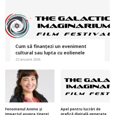
Cum să finanțezi un eveniment
cultural sau lupta cu eolienele
22 ianuarie 2026
Fenomenul Anime și
Apel pentru lucrări de
impactul asupra tinerei
grafică digitală generate