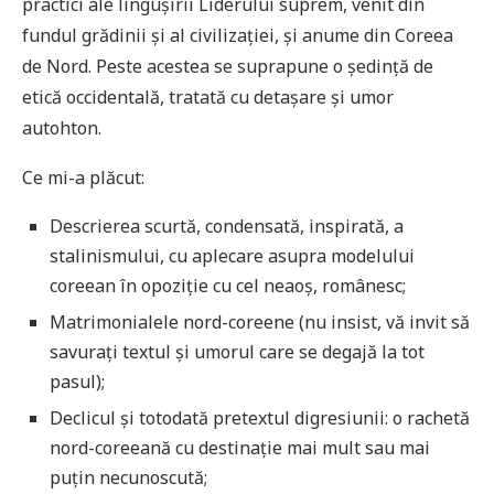
practici ale lingușirii Liderului suprem, venit din
fundul grădinii și al civilizației, și anume din Coreea
de Nord. Peste acestea se suprapune o ședință de
etică occidentală, tratată cu detașare și umor
autohton.
Ce mi-a plăcut:
Descrierea scurtă, condensată, inspirată, a
stalinismului, cu aplecare asupra modelului
coreean în opoziție cu cel neaoș, românesc;
Matrimonialele nord-coreene (nu insist, vă invit să
savurați textul și umorul care se degajă la tot
pasul);
Declicul și totodată pretextul digresiunii: o rachetă
nord-coreeană cu destinație mai mult sau mai
puțin necunoscută;