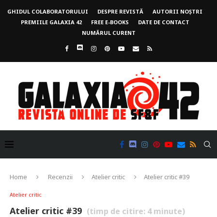
GHIDUL COLABORATORULUI
DESPRE REVISTĂ
AUTORII NOȘTRI
PREMIILE GALAXIA 42
FREE E-BOOKS
DATE DE CONTACT
NUMĂRUL CURENT
Home
Recenzii
Atelier critic
Atelier critic #39
Atelier critic
Atelier critic #39
(timp de citire:
4
minute)