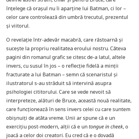
înțelege că orașul nu îi aparține lui Batman, ci lor –
celor care controlează din umbră trecutul, prezentul
și viitorul.
O revelație într-adevăr macabră, care răstoarnă și
sucește la propriu realitatea eroului nostru. Câteva
pagini din romanul grafic se citesc de-a latul, altele
invers, cu susul în jos – o reflecție fidelă a minții
fracturate a lui Batman – semn că scenaristul și
ilustratorul s-au străduit să intervină asupra
psihologiei cititorului. Care se vede nevoit să
interpreteze, alături de Bruce, această nouă realitate,
care funcționează în sens invers celei cu care suntem
obișnuiți de atâta vreme. Unii ar spune că e un
exercițiu post-modern, alții că e un
tongue in cheek
, o
joacă a celor doi creatori. Eu cred că e o dovadă