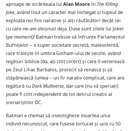
aproape de scrânteala lui
Alan Moore
în
The Killing
Joke
, având însă un caracter mai închegat și tupeul de
exploata noi fire narative și alți răufăcători decât cei
cu care ne-am obișnuit deja. Duse sunt zilele lui Joker
(pe moment)! Batman trebuie să înfrunte Parlamentul
Bufnițelor – o super societate secretă, malevolentă,
care trăiește în umbra Gotham-ului de secole, având
legături biblice (da, ați citit corect) și care îl venerează
pe Zeul Liliac Barbatos, prorocit să renască și să
stăpânească lumea – un fir narativ complicat, care are
legătură cu
Dark Multiverse,
dar care (nu vă speriați)
poate fi citit independent de tot delirul creativ al
scenariștilor DC.
Batman e chemat să investigheze moartea unui
individ necunoscut, care fusese torturat și ucis cu 50