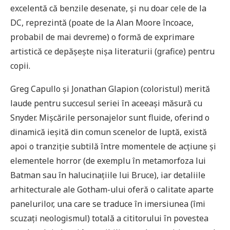
excelentă că benzile desenate, și nu doar cele de la
DC, reprezintă (poate de la Alan Moore încoace,
probabil de mai devreme) o formă de exprimare
artistică ce depășește nișa literaturii (grafice) pentru
copii.
Greg Capullo și Jonathan Glapion (coloristul) merită
laude pentru succesul seriei în aceeași măsură cu
Snyder. Mișcările personajelor sunt fluide, oferind o
dinamică ieșită din comun scenelor de luptă, există
apoi o tranziție subtilă între momentele de acțiune și
elementele horror (de exemplu în metamorfoza lui
Batman sau în halucinațiile lui Bruce), iar detaliile
arhitecturale ale Gotham-ului oferă o calitate aparte
panelurilor, una care se traduce în imersiunea (îmi
scuzați neologismul) totală a cititorului în povestea