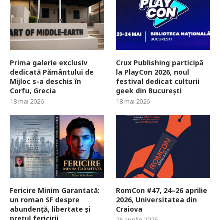
Prima galerie exclusiv
Crux Publishing participă
dedicată Pământului de
la PlayCon 2026, noul
Mijloc s-a deschis în
festival dedicat culturii
Corfu, Grecia
geek din București
18 mai 2026
18 mai 2026
Fericire Minim Garantată:
RomCon #47, 24–26 aprilie
un roman SF despre
2026, Universitatea din
abundență, libertate și
Craiova
prețul fericirii
26 aprilie 2026