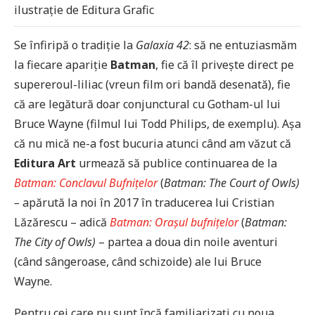
ilustrație de Editura Grafic
Se înfiripă o tradiție la
Galaxia 42
: să ne entuziasmăm
la fiecare apariție
Batman
, fie că îl privește direct pe
supereroul-liliac (vreun film ori bandă desenată), fie
că are legătură doar conjunctural cu Gotham-ul lui
Bruce Wayne (filmul lui Todd Philips, de exemplu). Așa
că nu mică ne-a fost bucuria atunci când am văzut că
Editura Art
urmează să publice continuarea de la
Batman: Conclavul Bufnițelor
(
Batman: The Court of Owls)
–
apărută la noi în 2017 în traducerea lui Cristian
Lăzărescu – adică
Batman: Orașul bufnițelor
(
Batman:
The City of Owls)
– partea a doua din noile aventuri
(când sângeroase, când schizoide) ale lui Bruce
Wayne.
Pentru cei care nu sunt încă familiarizați cu noua