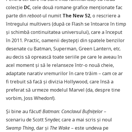
colecție
DC
, cele două romane grafice menționate fac
parte din
reboot-
ul numit
The New 52
, o rescriere a
întregului multivers (după ce Flash se întoarce în timp
și schimbă continuitatea universului), care a început
în 2011. Practic, oamenii deștepți din spatele benzilor
desenate cu Batman, Superman, Green Lantern, etc.
au decis să oprească toate seriile pe care le aveau în
acel moment și să le relanseze într-o nouă cheie,
adaptate narativ vremurilor în care trăim – cam ce ar
fi trebuit să facă și divizia Hollywood, care însă a
preferat să urmeze modelul Marvel (da, despre tine
vorbim, Joss Whedon!).
Și bine au făcut!
Batman: Conclavul Bufnițelor
–
scenariu de Scott Snyder, care a mai scris și noul
Swamp Thing
, dar și
The Wake
– este undeva pe