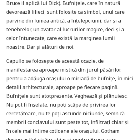
Bruce il aplică lui Dick). Bufnițele, care în natură
devorează lilieci, sunt folosite ca simbol, unul care
parvine din lumea antică, a înțelepciunii, dar și a
tenebrelor, un avatar al lucrurilor magice, deci și a
celor întunecate, care există la marginea lumii
noastre. Dar și alături de noi.
Capullo se folosește de această ocazie, de
manifestarea aproape mistică din jurul păsărilor,
pentru a adăuga orașului o miriadă de bufnițe, în mici
detalii arhitecturale, aproape pe fiecare pagină.
Bufnițele sunt atotprezente. Veghează și plănuiesc.
Nu pot fi înșelate, nu poți scăpa de privirea lor
cercetătoare, nu te poți ascunde niciunde, semn că
membrii conclavului sunt peste tot, infiltrați chiar și
în cele mai intime cotloane ale orașului. Gotham
devine astfel străin, chiar și pentru Bruce, care