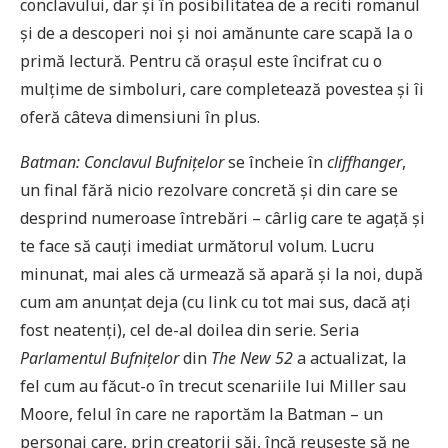
conclavului, dar și în posibilitatea de a reciti romanul
și de a descoperi noi și noi amănunte care scapă la o
primă lectură. Pentru că orașul este încifrat cu o
mulțime de simboluri, care completează povestea și îi
oferă câteva dimensiuni în plus.
Batman: Conclavul Bufnițelor
se încheie în
cliffhanger
,
un final fără nicio rezolvare concretă și din care se
desprind numeroase întrebări – cârlig care te agață și
te face să cauți imediat următorul volum. Lucru
minunat, mai ales că urmează să apară și la noi, după
cum am anunțat deja (cu link cu tot mai sus, dacă ați
fost neatenți), cel de-al doilea din serie. Seria
Parlamentul Bufnițelor
din
The New 52
a actualizat, la
fel cum au făcut-o în trecut scenariile lui Miller sau
Moore, felul în care ne raportăm la Batman – un
personaj care, prin creatorii săi, încă reușește să ne