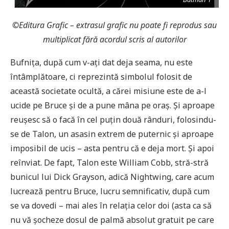
©
Editura Grafic – extrasul grafic nu poate fi reprodus sau
multiplicat fără acordul scris al autorilor
Bufnița, după cum v-ați dat deja seama, nu este
întâmplătoare, ci reprezintă simbolul folosit de
această societate ocultă, a cărei misiune este de a-l
ucide pe Bruce și de a pune mâna pe oraș. Și aproape
reușesc să o facă în cel puțin două rânduri, folosindu-
se de Talon, un asasin extrem de puternic și aproape
imposibil de ucis – asta pentru că e deja mort. Și apoi
reînviat. De fapt, Talon este William Cobb, stră-stră
bunicul lui Dick Grayson, adică Nightwing, care acum
lucrează pentru Bruce, lucru semnificativ, după cum
se va dovedi – mai ales în relația celor doi (asta ca să
nu vă șocheze dosul de palmă absolut gratuit pe care