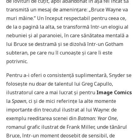
de lovituri de cuțit, apoi abandonat în așa fel încât să
transmită un mesaj de amenințare: „Bruce Wayne va
muri mâine.” Un început respectabil pentru ceea ce,
de la o pagină la alta, se transformă într-un elogiu al
nebuniei și al paranoiei, în care sănătatea mentală a
lui Bruce se destramă și se dizolvă într-un Gotham
subteran, pe care nu îl cunoaște și care îi este
potrivnic.
Pentru a-i oferi o consistență suplimentară, Snyder se
folosește nu doar de talentul lui Greg Capullo,
ilustratorul care a mai lucrat și pentru
Image Comics
la
Spawn
, ci și de mici referințe la alte momente
importante din trecutul ilustrat al lui Wayne: de
exemplu reeditarea scenei din
Batman: Year One
,
romanul grafic ilustrat de Frank Miller, unde tânărul
Bruce, într-un moment deosebit de sensibil, de