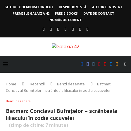
GHIDUL COLABORATORULUI
DESPRE REVISTĂ
AUTORII NOȘTRI
PREMIILE GALAXIA 42
FREE E-BOOKS
DATE DE CONTACT
NUMĂRUL CURENT
Home
Recenzii
Benzi desenate
Batman:
Conclavul Bufnițelor – scrânteala liliacului în zodia cucuvelei
Benzi desenate
Batman: Conclavul Bufnițelor – scrânteala
liliacului în zodia cucuvelei
(timp de citire:
7
minute)