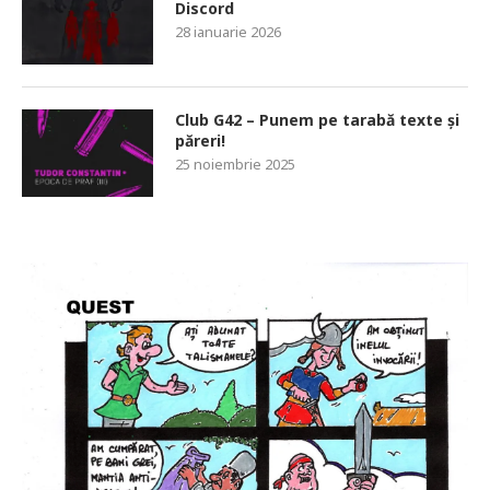
Discord
28 ianuarie 2026
Club G42 – Punem pe tarabă texte și
păreri!
25 noiembrie 2025