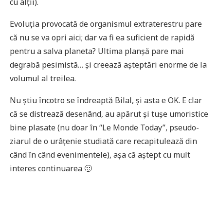
cu alții).
Evoluția provocată de organismul extraterestru pare
că nu se va opri aici; dar va fi ea suficient de rapidă
pentru a salva planeta? Ultima planșă pare mai
degrabă pesimistă… și creează așteptări enorme de la
volumul al treilea.
Nu știu încotro se îndreaptă Bilal, și asta e OK. E clar
că se distrează desenând, au apărut și tușe umoristice
bine plasate (nu doar în “Le Monde Today”, pseudo-
ziarul de o urâțenie studiată care recapitulează din
când în când evenimentele), așa că aștept cu mult
interes continuarea 🙂