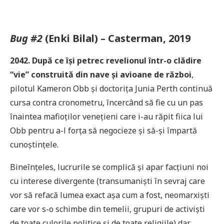
Bug #2
(Enki Bilal) – Casterman, 2019
2042. După ce își petrec revelionul într-o clădire
“vie” construită din nave și avioane de război
,
pilotul Kameron Obb și doctorița Junia Perth continuă
cursa contra cronometru, încercând să fie cu un pas
înaintea mafioților venețieni care i-au răpit fiica lui
Obb pentru a-l forța să negocieze și să-și împartă
cunoștințele.
Bineînțeles, lucrurile se complică și apar facțiuni noi
cu interese divergente (transumaniști în sevraj care
vor să refacă lumea exact așa cum a fost, neomarxiști
care vor s-o schimbe din temelii, grupuri de activiști
de toate culorile politice și de toate religiile) dar