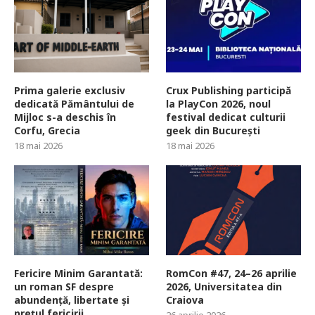
Prima galerie exclusiv
Crux Publishing participă
dedicată Pământului de
la PlayCon 2026, noul
Mijloc s-a deschis în
festival dedicat culturii
Corfu, Grecia
geek din București
18 mai 2026
18 mai 2026
Fericire Minim Garantată:
RomCon #47, 24–26 aprilie
un roman SF despre
2026, Universitatea din
abundență, libertate și
Craiova
prețul fericirii