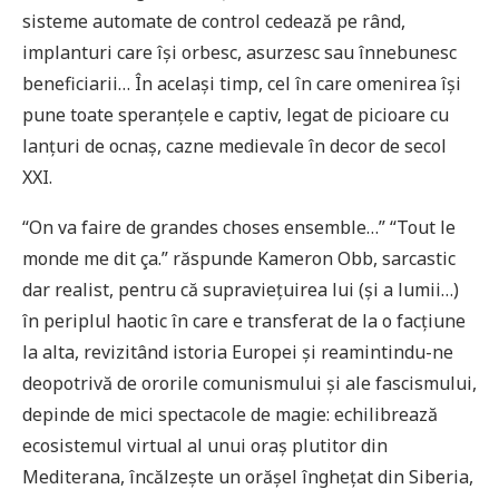
sisteme automate de control cedează pe rând,
implanturi care își orbesc, asurzesc sau înnebunesc
beneficiarii… În același timp, cel în care omenirea își
pune toate speranțele e captiv, legat de picioare cu
lanțuri de ocnaș, cazne medievale în decor de secol
XXI.
“On va faire de grandes choses ensemble…” “Tout le
monde me dit ça.” răspunde Kameron Obb, sarcastic
dar realist, pentru că supraviețuirea lui (și a lumii…)
în periplul haotic în care e transferat de la o facțiune
la alta, revizitând istoria Europei și reamintindu-ne
deopotrivă de ororile comunismului și ale fascismului,
depinde de mici spectacole de magie: echilibrează
ecosistemul virtual al unui oraș plutitor din
Mediterana, încălzește un orășel înghețat din Siberia,