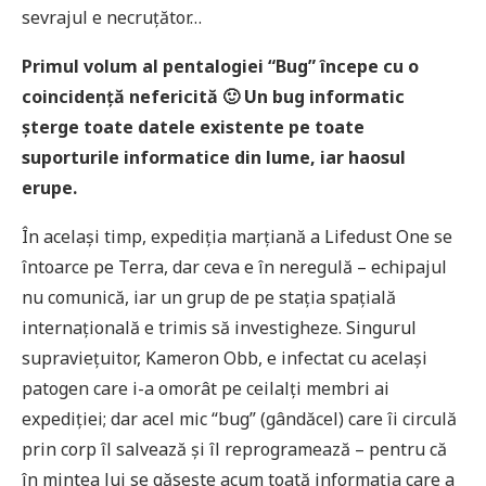
sevrajul e necruțător…
Primul volum al pentalogiei “Bug” începe cu o
coincidență nefericită 🙂 Un bug informatic
șterge toate datele existente pe toate
suporturile informatice din lume, iar haosul
erupe.
În același timp, expediția marțiană a Lifedust One se
întoarce pe Terra, dar ceva e în neregulă – echipajul
nu comunică, iar un grup de pe stația spațială
internațională e trimis să investigheze. Singurul
supraviețuitor, Kameron Obb, e infectat cu același
patogen care i-a omorât pe ceilalți membri ai
expediției; dar acel mic “bug” (gândăcel) care îi circulă
prin corp îl salvează și îl reprogramează – pentru că
în mintea lui se găsește acum toată informația care a