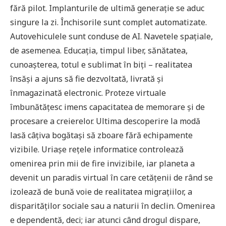
fără pilot. Implanturile de ultimă generație se aduc
singure la zi. Închisorile sunt complet automatizate.
Autovehiculele sunt conduse de AI. Navetele spațiale,
de asemenea. Educația, timpul liber, sănătatea,
cunoașterea, totul e sublimat în biți – realitatea
însăși a ajuns să fie dezvoltată, livrată și
înmagazinată electronic. Proteze virtuale
îmbunătățesc imens capacitatea de memorare și de
procesare a creierelor. Ultima descoperire la modă
lasă câțiva bogătași să zboare fără echipamente
vizibile. Uriașe rețele informatice controlează
omenirea prin mii de fire invizibile, iar planeta a
devenit un paradis virtual în care cetățenii de rând se
izolează de bună voie de realitatea migrațiilor, a
disparităților sociale sau a naturii în declin. Omenirea
e dependentă, deci; iar atunci când drogul dispare,