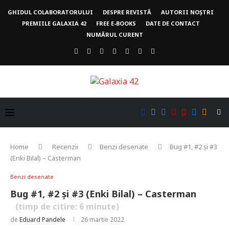
GHIDUL COLABORATORULUI
DESPRE REVISTĂ
AUTORII NOȘTRI
PREMIILE GALAXIA 42
FREE E-BOOKS
DATE DE CONTACT
NUMĂRUL CURENT
Home
Recenzii
Benzi desenate
Bug #1, #2 și #3
(Enki Bilal) – Casterman
Benzi desenate
Bug #1, #2 și #3 (Enki Bilal) – Casterman
(timp de citire:
6
minute)
de
Eduard Pandele
26 martie 2022