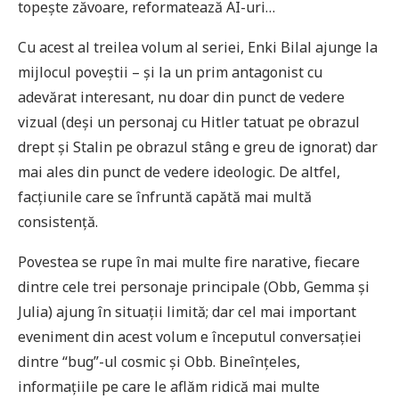
topește zăvoare, reformatează AI-uri…
Cu acest al treilea volum al seriei, Enki Bilal ajunge la
mijlocul poveștii – și la un prim antagonist cu
adevărat interesant, nu doar din punct de vedere
vizual (deși un personaj cu Hitler tatuat pe obrazul
drept și Stalin pe obrazul stâng e greu de ignorat) dar
mai ales din punct de vedere ideologic. De altfel,
facțiunile care se înfruntă capătă mai multă
consistență.
Povestea se rupe în mai multe fire narative, fiecare
dintre cele trei personaje principale (Obb, Gemma și
Julia) ajung în situații limită; dar cel mai important
eveniment din acest volum e începutul conversației
dintre “bug”-ul cosmic și Obb. Bineînțeles,
informațiile pe care le aflăm ridică mai multe