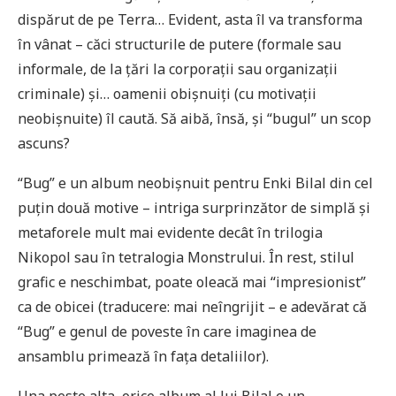
dispărut de pe Terra… Evident, asta îl va transforma
în vânat – căci structurile de putere (formale sau
informale, de la țări la corporații sau organizații
criminale) și… oamenii obișnuiți (cu motivații
neobișnuite) îl caută. Să aibă, însă, și “bugul” un scop
ascuns?
“Bug” e un album neobișnuit pentru Enki Bilal din cel
puțin două motive – intriga surprinzător de simplă și
metaforele mult mai evidente decât în trilogia
Nikopol sau în tetralogia Monstrului. În rest, stilul
grafic e neschimbat, poate oleacă mai “impresionist”
ca de obicei (traducere: mai neîngrijit – e adevărat că
“Bug” e genul de poveste în care imaginea de
ansamblu primează în fața detaliilor).
Una peste alta, orice album al lui Bilal e un