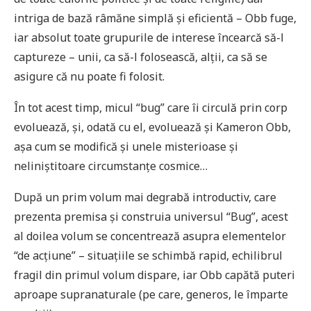
intriga de bază râmăne simplă și eficientă – Obb fuge,
iar absolut toate grupurile de interese încearcă să-l
captureze – unii, ca să-l folosească, alții, ca să se
asigure că nu poate fi folosit.
În tot acest timp, micul “bug” care îi circulă prin corp
evoluează, și, odată cu el, evoluează și Kameron Obb,
așa cum se modifică și unele misterioase și
neliniștitoare circumstanțe cosmice…
După un prim volum mai degrabă introductiv, care
prezenta premisa și construia universul “Bug”, acest
al doilea volum se concentrează asupra elementelor
“de acțiune” – situațiile se schimbă rapid, echilibrul
fragil din primul volum dispare, iar Obb capătă puteri
aproape supranaturale (pe care, generos, le împarte