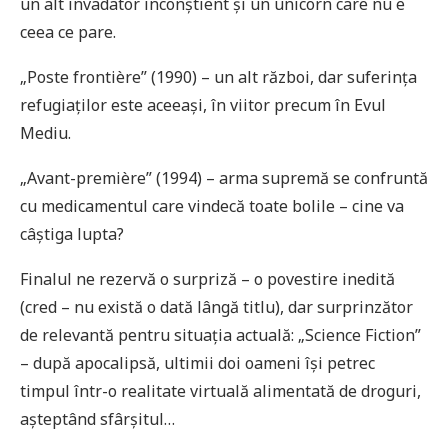
un alt invadator inconștient și un unicorn care nu e
ceea ce pare.
„Poste frontière” (1990) – un alt război, dar suferința
refugiaților este aceeași, în viitor precum în Evul
Mediu.
„Avant-première” (1994) – arma supremă se confruntă
cu medicamentul care vindecă toate bolile – cine va
câștiga lupta?
Finalul ne rezervă o surpriză – o povestire inedită
(cred – nu există o dată lângă titlu), dar surprinzător
de relevantă pentru situația actuală: „Science Fiction”
– după apocalipsă, ultimii doi oameni își petrec
timpul într-o realitate virtuală alimentată de droguri,
așteptând sfârșitul…