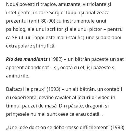
Nouă povestiri tragice, amuzante, vitriolante și
inteligente, în care Sergio Toppi își analizează
prezentul (anii ‘80-90) cu instrumentele unui
psiholog, ale unui scriitor și ale unui pictor – pentru
că SF-ul lui Toppi este mai întâi ficțiune și abia apoi
extrapolare științifică.
Rio des mendiants
(1982) – un bătrân păzește un sat
aparent abandonat – și, odată cu el, își păzește și
amintirile.
Baltazzi le preux” (1993) – un alt bătrân, un contabil
cu experiență, devine cavaler al jocurilor video în
timpul pauzei de masă. Din păcate, dragonii și
prințesele nu mai sunt ceea ce erau odată…
„Une idée dont on se débarrasse difficilement” (1983)