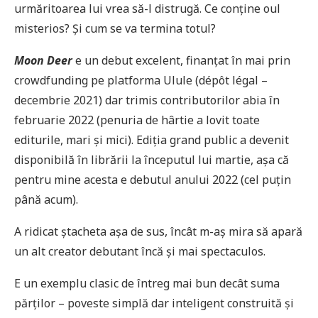
urmăritoarea lui vrea să-l distrugă. Ce conține oul
misterios? Și cum se va termina totul?
Moon Deer
e un debut excelent, finanțat în mai prin
crowdfunding pe platforma Ulule (dépôt légal –
decembrie 2021) dar trimis contributorilor abia în
februarie 2022 (penuria de hârtie a lovit toate
editurile, mari și mici). Ediția grand public a devenit
disponibilă în librării la începutul lui martie, așa că
pentru mine acesta e debutul anului 2022 (cel puțin
până acum).
A ridicat ștacheta așa de sus, încât m-aș mira să apară
un alt creator debutant încă și mai spectaculos.
E un exemplu clasic de întreg mai bun decât suma
părților – poveste simplă dar inteligent construită și