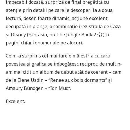
impecabil dozată, surpriză de final pregătită cu
atenție prin detalii pe care le descoperi la a doua
lectură, desen foarte dinamic, acțiune excelent
decupată în planșe, o combinație irezistibilă de Caza
și Disney (Fantasia, nu The Jungle Book 2 🙂 ) cu
pagini chiar fenomenale pe alocuri.
Ce m-a surprins cel mai tare e măiestria cu care
povestea și grafica se îmbogățesc reciproc; de mult n-
am mai citit un album de debut atât de coerent – cam
de la Elene Usdin – “Renee aux bois dormants” și
Amaury Bündgen – “Ion Mud”.
Excelent.