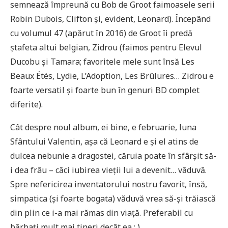
semnează împreună cu Bob de Groot faimoasele serii
Robin Dubois, Clifton și, evident, Leonard). Începând
cu volumul 47 (apărut în 2016) de Groot îi predă
ștafeta altui belgian, Zidrou (faimos pentru Elevul
Ducobu și Tamara; favoritele mele sunt însă Les
Beaux Étés, Lydie, L’Adoption, Les Brûlures… Zidrou e
foarte versatil și foarte bun în genuri BD complet
diferite).
Cât despre noul album, ei bine, e februarie, luna
Sfântului Valentin, așa că Leonard e și el atins de
dulcea nebunie a dragostei, căruia poate în sfârșit să-
i dea frâu – căci iubirea vieții lui a devenit… văduvă.
Spre nefericirea inventatorului nostru favorit, însă,
simpatica (și foarte bogata) văduvă vrea să-și trăiască
din plin ce i-a mai rămas din viață. Preferabil cu
bărbați mult mai tineri decât ea : )