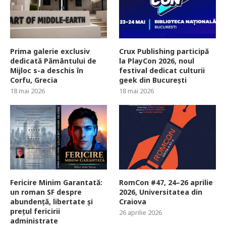
Prima galerie exclusiv
Crux Publishing participă
dedicată Pământului de
la PlayCon 2026, noul
Mijloc s-a deschis în
festival dedicat culturii
Corfu, Grecia
geek din București
18 mai 2026
18 mai 2026
Fericire Minim Garantată:
RomCon #47, 24–26 aprilie
un roman SF despre
2026, Universitatea din
abundență, libertate și
Craiova
prețul fericirii
26 aprilie 2026
administrate