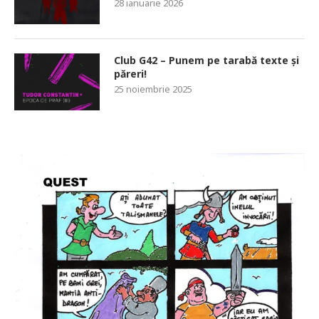
28 ianuarie 2026
Club G42 – Punem pe tarabă texte și
păreri!
25 noiembrie 2025