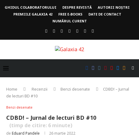
GHIDUL COLABORATORULUI
DESPRE REVISTĂ
AUTORII NOȘTRI
PREMIILE GALAXIA 42
FREE E-BOOKS
DATE DE CONTACT
NUMĂRUL CURENT
Home
Recenzii
Benzi desenate
CDBD! – Jurnal
de lecturi BD #10
Benzi desenate
CDBD! – Jurnal de lecturi BD #10
(timp de citire:
6
minute)
de
Eduard Pandele
26 martie 2022