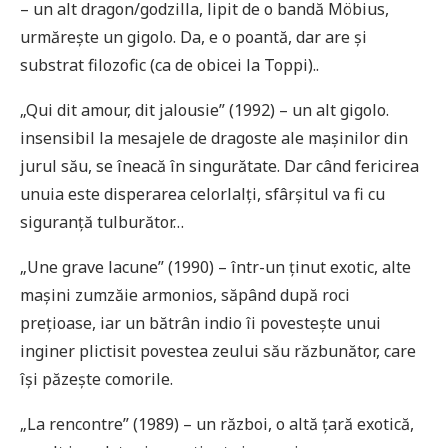
– un alt dragon/godzilla, lipit de o bandă Möbius,
urmărește un gigolo. Da, e o poantă, dar are și
substrat filozofic (ca de obicei la Toppi)..
„Qui dit amour, dit jalousie” (1992) – un alt gigolo.
insensibil la mesajele de dragoste ale mașinilor din
jurul său, se îneacă în singurătate. Dar când fericirea
unuia este disperarea celorlalți, sfârșitul va fi cu
siguranță tulburător…
„Une grave lacune” (1990) – într-un ținut exotic, alte
mașini zumzăie armonios, săpând după roci
prețioase, iar un bătrân indio îi povestește unui
inginer plictisit povestea zeului său răzbunător, care
își păzește comorile.
„La rencontre” (1989) – un război, o altă țară exotică,