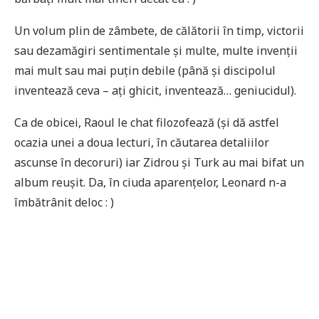
Un volum plin de zâmbete, de călătorii în timp, victorii
sau dezamăgiri sentimentale și multe, multe invenții
mai mult sau mai puțin debile (până și discipolul
inventează ceva – ați ghicit, inventează… geniucidul).
Ca de obicei, Raoul le chat filozofează (și dă astfel
ocazia unei a doua lecturi, în căutarea detaliilor
ascunse în decoruri) iar Zidrou și Turk au mai bifat un
album reușit. Da, în ciuda aparențelor, Leonard n-a
îmbătrânit deloc : )