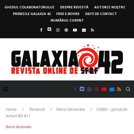
GHIDUL COLABORATORULUI
DESPRE REVISTĂ
AUTORII NOȘTRI
PREMIILE GALAXIA 42
FREE E-BOOKS
DATE DE CONTACT
NUMĂRUL CURENT
Home
Recenzii
Benzi desenate
CDBD! – Jurnal de
lecturi BD #11
Benzi desenate