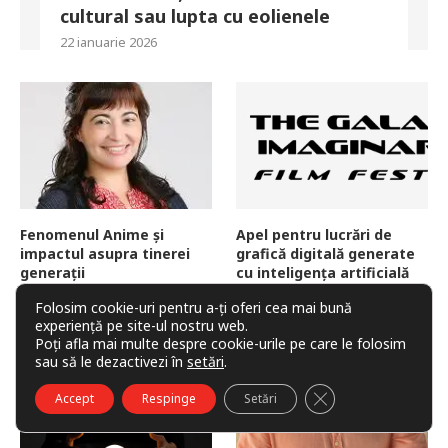
cultural sau lupta cu eolienele
22 ianuarie 2026
Fenomenul Anime și
Apel pentru lucrări de
impactul asupra tinerei
grafică digitală generate
generații
cu inteligența artificială
5 septembrie 2025
11 august 2025
Folosim cookie-uri pentru a-ți oferi cea mai bună
experiență pe site-ul nostru web.
Poți afla mai multe despre cookie-urile pe care le folosim
sau să le dezactivezi în
setări
.
CLOSE GDPR COO
Accept
Respinge
Setări