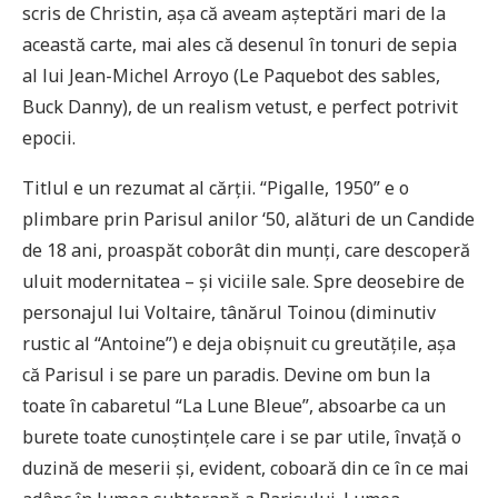
scris de Christin, așa că aveam așteptări mari de la
această carte, mai ales că desenul în tonuri de sepia
al lui Jean-Michel Arroyo (Le Paquebot des sables,
Buck Danny), de un realism vetust, e perfect potrivit
epocii.
Titlul e un rezumat al cărții. “Pigalle, 1950” e o
plimbare prin Parisul anilor ‘50, alături de un Candide
de 18 ani, proaspăt coborât din munți, care descoperă
uluit modernitatea – și viciile sale. Spre deosebire de
personajul lui Voltaire, tânărul Toinou (diminutiv
rustic al “Antoine”) e deja obișnuit cu greutățile, așa
că Parisul i se pare un paradis. Devine om bun la
toate în cabaretul “La Lune Bleue”, absoarbe ca un
burete toate cunoștințele care i se par utile, învață o
duzină de meserii și, evident, coboară din ce în ce mai