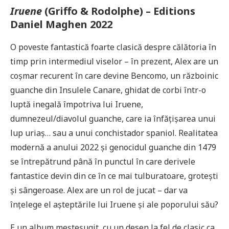
Iruene
(Griffo & Rodolphe) – Editions
Daniel Maghen 2022
O poveste fantastică foarte clasică despre călătoria în
timp prin intermediul viselor – în prezent, Alex are un
coșmar recurent în care devine Bencomo, un războinic
guanche din Insulele Canare, ghidat de corbi într-o
luptă inegală împotriva lui Iruene,
dumnezeul/diavolul guanche, care ia înfățișarea unui
lup uriaș… sau a unui conchistador spaniol. Realitatea
modernă a anului 2022 și genocidul guanche din 1479
se întrepătrund până în punctul în care derivele
fantastice devin din ce în ce mai tulburatoare, grotești
și sângeroase. Alex are un rol de jucat – dar va
înțelege el așteptările lui Iruene și ale poporului său?
E un album meșteșugit, cu un desen la fel de clasic ca