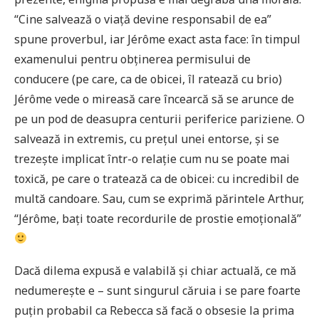
“Cine salvează o viață devine responsabil de ea”
spune proverbul, iar Jérôme exact asta face: în timpul
examenului pentru obținerea permisului de
conducere (pe care, ca de obicei, îl ratează cu brio)
Jérôme vede o mireasă care încearcă să se arunce de
pe un pod de deasupra centurii periferice pariziene. O
salvează in extremis, cu prețul unei entorse, și se
trezește implicat într-o relație cum nu se poate mai
toxică, pe care o tratează ca de obicei: cu incredibil de
multă candoare. Sau, cum se exprimă părintele Arthur,
“Jérôme, bați toate recordurile de prostie emoțională”
Dacă dilema expusă e valabilă și chiar actuală, ce mă
nedumerește e – sunt singurul căruia i se pare foarte
puțin probabil ca Rebecca să facă o obsesie la prima