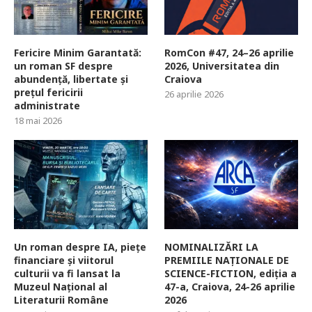
Fericire Minim Garantată:
RomCon #47, 24–26 aprilie
un roman SF despre
2026, Universitatea din
abundență, libertate și
Craiova
prețul fericirii
26 aprilie 2026
administrate
18 mai 2026
Un roman despre IA, piețe
NOMINALIZĂRI LA
financiare și viitorul
PREMIILE NAȚIONALE DE
culturii va fi lansat la
SCIENCE-FICTION, ediția a
Muzeul Național al
47-a, Craiova, 24-26 aprilie
Literaturii Române
2026