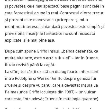
și povestea; cele mai spectaculoase pagini sunt cele în
care fantasticul erupe în real. Contrastul dintre trecut
și prezent este manevrat cu pricepere și mi-a
menținut interesul, chiar dacă povestea este simplă și
previzibilă; inserțiile fantastice nu sunt niciodată
explicate, și e mai bine așa.
După cum spune Griffo însuși, „banda desenată, ca
multe alte arte, este o artă a iluziei” – iar în Iruene,
iluzia rezistă până la capăt.
La sfârșitul cărții există un dialog foarte interesant
între Rodolphe și Werner Griffo despre geneza lui
Iruene și despre vulcanul care a devastat insula La
Palma (unde Griffo locuiește din 1987) – un vulcan
care este, într-adevăr, Iruene în mitologia guanche).