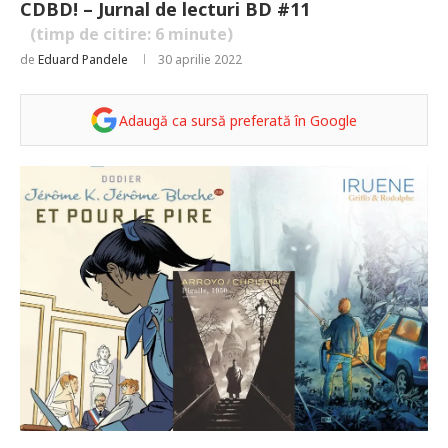
CDBD! – Jurnal de lecturi BD #11
(timp de citire:
6
minute)
de
Eduard Pandele
30 aprilie 2022
Adaugă ca sursă preferată în Google