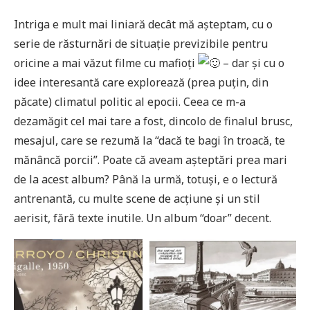
Intriga e mult mai liniară decât mă așteptam, cu o
serie de răsturnări de situație previzibile pentru
oricine a mai văzut filme cu mafioți
– dar și cu o
idee interesantă care explorează (prea puțin, din
păcate) climatul politic al epocii. Ceea ce m-a
dezamăgit cel mai tare a fost, dincolo de finalul brusc,
mesajul, care se rezumă la “dacă te bagi în troacă, te
mănâncă porcii”. Poate că aveam așteptări prea mari
de la acest album? Până la urmă, totuși, e o lectură
antrenantă, cu multe scene de acțiune și un stil
aerisit, fără texte inutile. Un album “doar” decent.