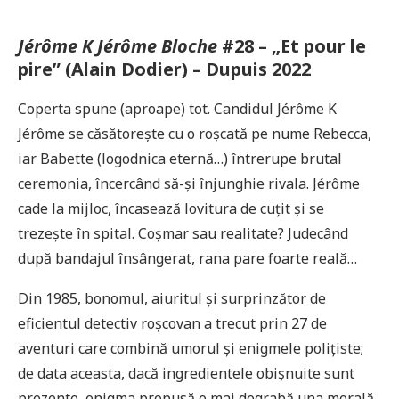
Jérôme K Jérôme Bloche
#28 – „Et pour le
pire” (Alain Dodier) – Dupuis 2022
Coperta spune (aproape) tot. Candidul Jérôme K
Jérôme se căsătorește cu o roșcată pe nume Rebecca,
iar Babette (logodnica eternă…) întrerupe brutal
ceremonia, încercând să-și înjunghie rivala. Jérôme
cade la mijloc, încasează lovitura de cuțit și se
trezește în spital. Coșmar sau realitate? Judecând
după bandajul însângerat, rana pare foarte reală…
Din 1985, bonomul, aiuritul și surprinzător de
eficientul detectiv roșcovan a trecut prin 27 de
aventuri care combină umorul și enigmele polițiste;
de data aceasta, dacă ingredientele obișnuite sunt
prezente, enigma propusă e mai degrabă una morală.