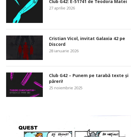
Club G42: E-51741 de Teodora Matei
27 aprilie 2026
Cristian Vicol, invitat Galaxia 42 pe
Discord
28 ianuarie 2026
Club G42 – Punem pe tarabă texte și
păreri!
25 noiembrie 2025