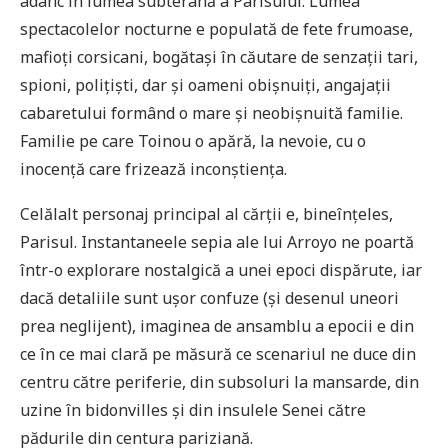
adânc în lumea subterană a Parisului. Lumea
spectacolelor nocturne e populată de fete frumoase,
mafioți corsicani, bogătași în căutare de senzații tari,
spioni, polițiști, dar și oameni obișnuiți, angajații
cabaretului formând o mare și neobișnuită familie.
Familie pe care Toinou o apără, la nevoie, cu o
inocență care frizează inconștiența.
Celălalt personaj principal al cărții e, bineînțeles,
Parisul. Instantaneele sepia ale lui Arroyo ne poartă
într-o explorare nostalgică a unei epoci dispărute, iar
dacă detaliile sunt ușor confuze (și desenul uneori
prea neglijent), imaginea de ansamblu a epocii e din
ce în ce mai clară pe măsură ce scenariul ne duce din
centru către periferie, din subsoluri la mansarde, din
uzine în bidonvilles și din insulele Senei către
pădurile din centura pariziană.