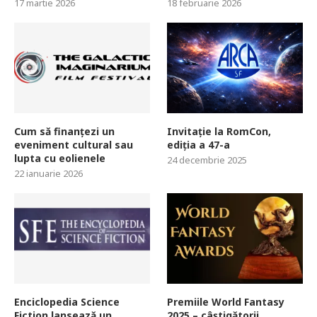
17 martie 2026
18 februarie 2026
Cum să finanțezi un
Invitație la RomCon,
eveniment cultural sau
ediția a 47-a
lupta cu eolienele
24 decembrie 2025
22 ianuarie 2026
Enciclopedia Science
Premiile World Fantasy
Fiction lansează un
2025 – câștigătorii