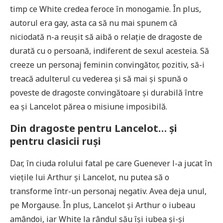
timp ce White credea feroce în monogamie. În plus,
autorul era gay, asta ca să nu mai spunem că
niciodată n-a reușit să aibă o relație de dragoste de
durată cu o persoană, indiferent de sexul acesteia. Să
creeze un personaj feminin convingător, pozitiv, să-i
treacă adulterul cu vederea și să mai și spună o
poveste de dragoste convingătoare și durabilă între
ea și Lancelot părea o misiune imposibilă.
Din dragoste pentru Lancelot… și
pentru clasicii ruși
Dar, în ciuda rolului fatal pe care Guenever l-a jucat în
viețile lui Arthur și Lancelot, nu putea să o
transforme într-un personaj negativ. Avea deja unul,
pe Morgause. În plus, Lancelot și Arthur o iubeau
amândoi, iar White la rândul său își iubea și-și