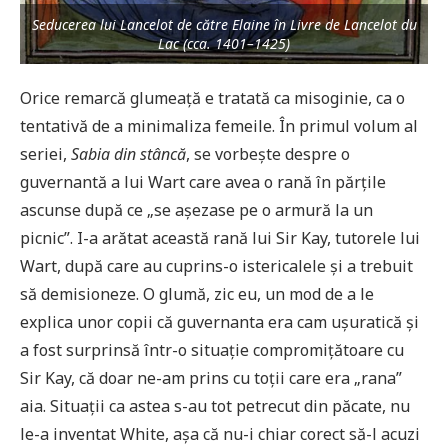
Seducerea lui Lancelot de către Elaine în Livre de Lancelot du
Lac (cca. 1401–1425)
Orice remarcă glumeață e tratată ca misoginie, ca o
tentativă de a minimaliza femeile. În primul volum al
seriei,
Sabia din stâncă
, se vorbește despre o
guvernantă a lui Wart care avea o rană în părțile
ascunse după ce „se așezase pe o armură la un
picnic”. I-a arătat această rană lui Sir Kay, tutorele lui
Wart, după care au cuprins-o istericalele și a trebuit
să demisioneze. O glumă, zic eu, un mod de a le
explica unor copii că guvernanta era cam ușuratică și
a fost surprinsă într-o situație compromițătoare cu
Sir Kay, că doar ne-am prins cu toții care era „rana”
aia. Situații ca astea s-au tot petrecut din păcate, nu
le-a inventat White, așa că nu-i chiar corect să-l acuzi