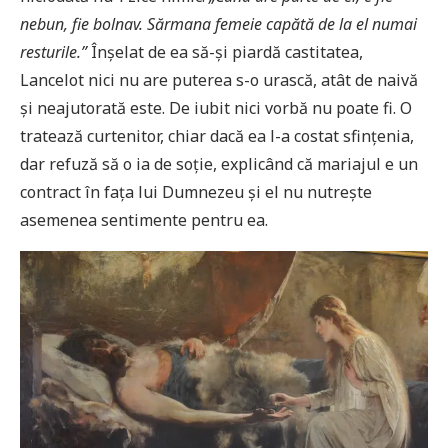
nebun, fie bolnav. Sărmana femeie capătă de la el numai
resturile.”
Înșelat de ea să-și piardă castitatea,
Lancelot nici nu are puterea s-o urască, atât de naivă
și neajutorată este. De iubit nici vorbă nu poate fi. O
tratează curtenitor, chiar dacă ea l-a costat sfințenia,
dar refuză să o ia de soție, explicând că mariajul e un
contract în fața lui Dumnezeu și el nu nutrește
asemenea sentimente pentru ea.