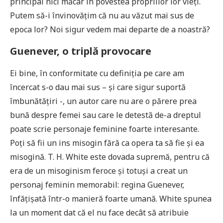
principal nici măcar în povestea propriilor lor vieți.
Putem să-i învinovățim că nu au văzut mai sus de
epoca lor? Noi sigur vedem mai departe de a noastră?
Guenever, o triplă provocare
Ei bine, în conformitate cu definiția pe care am
încercat s-o dau mai sus – și care sigur suportă
îmbunătățiri -, un autor care nu are o părere prea
bună despre femei sau care le detestă de-a dreptul
poate scrie personaje feminine foarte interesante.
Poți să fii un ins misogin fără ca opera ta să fie și ea
misogină. T. H. White este dovada supremă, pentru că
era de un misoginism feroce și totuși a creat un
personaj feminin memorabil: regina Guenever,
înfățișată într-o manieră foarte umană. White spunea
la un moment dat că el nu face decât să atribuie