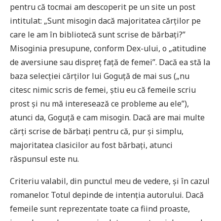
pentru că tocmai am descoperit pe un site un post
intitulat: „Sunt misogin dacă majoritatea cărților pe
care le am în bibliotecă sunt scrise de bărbați?”
Misoginia presupune, conform Dex-ului, o „atitudine
de aversiune sau dispreț față de femei”. Dacă ea stă la
baza selecției cărților lui Goguță de mai sus („nu
citesc nimic scris de femei, știu eu că femeile scriu
prost și nu mă interesează ce probleme au ele”),
atunci da, Goguță e cam misogin. Dacă are mai multe
cărți scrise de bărbați pentru că, pur și simplu,
majoritatea clasicilor au fost bărbați, atunci
răspunsul este nu.
Criteriu valabil, din punctul meu de vedere, și în cazul
romanelor. Totul depinde de intenția autorului. Dacă
femeile sunt reprezentate toate ca fiind proaste,