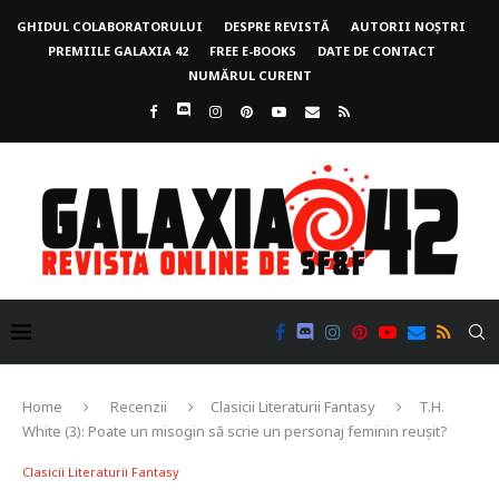
GHIDUL COLABORATORULUI
DESPRE REVISTĂ
AUTORII NOȘTRI
PREMIILE GALAXIA 42
FREE E-BOOKS
DATE DE CONTACT
NUMĂRUL CURENT
Home
Recenzii
Clasicii Literaturii Fantasy
T.H.
White (3): Poate un misogin să scrie un personaj feminin reușit?
Clasicii Literaturii Fantasy