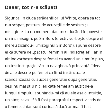
Daaar, tot n-a scăpat!
Sigur că, în ciuda strădaniilor lui White, opera sa tot
n-a scăpat, postum, de acuzațiile de sexism și
misoginie. La un moment dat, introducând în poveste
un ins misogin, pe Sir Bors (efectiv vorbește despre el
mereu zicându-i „misoginul Sir Bors”), spune despre
el că suferă de „păcatul feminin al indiscreției”, iar în
alt loc vorbește despre femei ca având un simț în plus,
un instinct grație căruia navighează prin viață. Ideea
de a le descrie pe femei ca fiind instinctuale
scandalizează cu succes generație după generație,
deși nu mai știu nici eu câte femei am auzit de-a
lungul timpului spunându-mi că au ele așa o intuiție,
un simț, ceva… Să fi fost paragraful respectiv scris de
o femeie, chiar sunt curioasă dacă ar mai fi fost