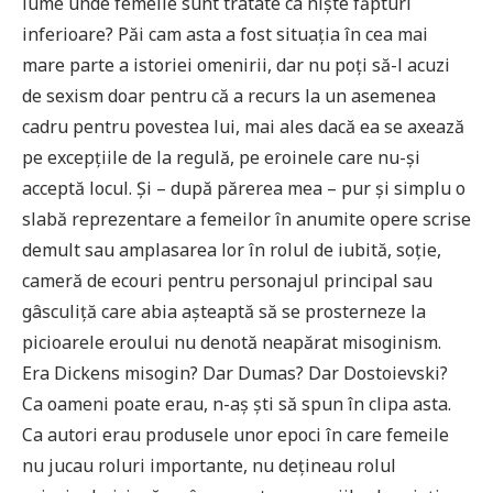
lume unde femeile sunt tratate ca niște făpturi
inferioare? Păi cam asta a fost situația în cea mai
mare parte a istoriei omenirii, dar nu poți să-l acuzi
de sexism doar pentru că a recurs la un asemenea
cadru pentru povestea lui, mai ales dacă ea se axează
pe excepțiile de la regulă, pe eroinele care nu-și
acceptă locul. Și – după părerea mea – pur și simplu o
slabă reprezentare a femeilor în anumite opere scrise
demult sau amplasarea lor în rolul de iubită, soție,
cameră de ecouri pentru personajul principal sau
gâsculiță care abia așteaptă să se prosterneze la
picioarele eroului nu denotă neapărat misoginism.
Era Dickens misogin? Dar Dumas? Dar Dostoievski?
Ca oameni poate erau, n-aș ști să spun în clipa asta.
Ca autori erau produsele unor epoci în care femeile
nu jucau roluri importante, nu dețineau rolul