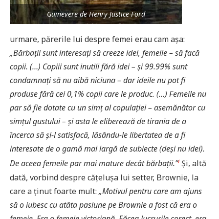
Guinevere de Henry Justice Ford
urmare, părerile lui despre femei erau cam așa:
„Bărbații sunt interesați să creeze idei, femeile – să facă
copii. (…) Copiii sunt inutili fără idei – și
99.99% sunt
condamnați să nu aibă niciuna – dar ideile nu pot fi
produse fără cei 0,1% copii care le produc. (…) Femeile nu
par să fie dotate cu un simț al copulației – asemănător cu
simțul gustului – și asta le eliberează de tirania de a
încerca să și-l satisfacă, lăsându-le libertatea de a fi
interesate de o gamă mai largă de subiecte (deși nu idei).
i
De aceea femeile par mai mature decât bărbații.”
Și, altă
dată, vorbind despre cățelușa lui setter, Brownie, la
care a ținut foarte mult:
„Motivul pentru care am ajuns
să o iubesc cu atâta pasiune pe Brownie a fost că era o
femeie. Era o femeie victoriană. Făcea lucrurile corect, era