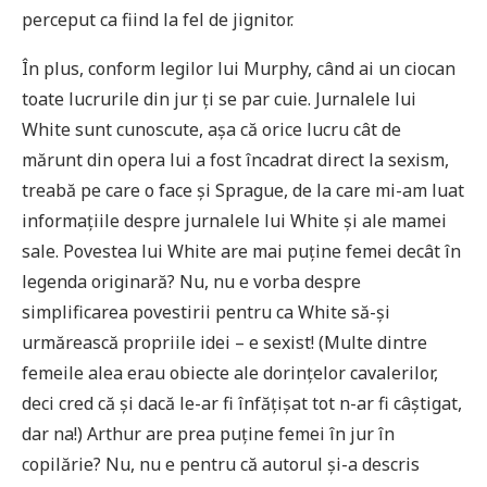
perceput ca fiind la fel de jignitor.
În plus, conform legilor lui Murphy, când ai un ciocan
toate lucrurile din jur ți se par cuie. Jurnalele lui
White sunt cunoscute, așa că orice lucru cât de
mărunt din opera lui a fost încadrat direct la sexism,
treabă pe care o face și Sprague, de la care mi-am luat
informațiile despre jurnalele lui White și ale mamei
sale. Povestea lui White are mai puține femei decât în
legenda originară? Nu, nu e vorba despre
simplificarea povestirii pentru ca White să-și
urmărească propriile idei – e sexist! (Multe dintre
femeile alea erau obiecte ale dorințelor cavalerilor,
deci cred că și dacă le-ar fi înfățișat tot n-ar fi câștigat,
dar na!) Arthur are prea puține femei în jur în
copilărie? Nu, nu e pentru că autorul și-a descris