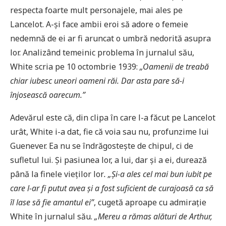
respecta foarte mult personajele, mai ales pe
Lancelot. A-și face ambii eroi să adore o femeie
nedemnă de ei ar fi aruncat o umbră nedorită asupra
lor. Analizând temeinic problema în jurnalul său,
White scria pe 10 octombrie 1939:
„Oamenii de treabă
chiar iubesc uneori oameni răi. Dar asta pare să-i
înjosească oarecum.”
Adevărul este că, din clipa în care l-a făcut pe Lancelot
urât, White i-a dat, fie că voia sau nu, profunzime lui
Guenever. Ea nu se îndrăgostește de chipul, ci de
sufletul lui. Și pasiunea lor, a lui, dar și a ei, durează
până la finele vieților lor
. „Și-a ales cel mai bun iubit pe
care l-ar fi putut avea și a fost suficient de curajoasă ca să
îl lase să fie amantul ei”
, cugetă aproape cu admirație
White în jurnalul său.
„Mereu a rămas alături de Arthur,