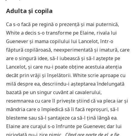
Adulta și copila
Ca s-o facă pe regină o prezență și mai puternică,
White a decis s-o transforme pe Elaine, rivala lui
Guenever și mama copilului lui Lancelot, într-o
făptură copilăroasă, neexperimentată și imatură, care
are o singură idee, să-l iubească și să-l aștepte pe
Lancelot, și care nu-i poate obține acestuia atenția
decât prin vrăji și înșelătorii. White scrie aproape cu
milă despre ea, descriindu-i așteptarea îndelungată
bazată pe un singur cuvânt al cavalerului,
resemnarea cu care îl privește știind că va pleca iar și
mândria care o împiedică să îi facă reproșuri, să-l
blesteme sau să-l șantajeze ca să-l țină lângă ea.
Elaine are curajul s-o înfrunte pe Guenever, dar lui
niciodată nu-i zice nimic.
„Când are parte de el, e fie