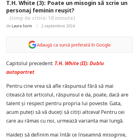
T.H. White (3): Poate un misogin să scrie un
personaj feminin reușit?
(timp de citire:
18
minute)
de
Laura Sorin
2 septembrie 2024
Adaugă ca sursă preferată în Google
Capitolul precedent:
T.H. White (II): Dublu
autoportret
Pentru cine vrea să afle răspunsul fără să mai
citească tot articolul, răspunsul e da, poate, dacă are
talent și respect pentru propria lui poveste. Gata,
acum puteți să vă duceți să citiți altceva! Pentru cei
care au rămas cu noi, urmează varianta mai lungă.
Haideți să definim mai întâi ce înseamnă misoginie,