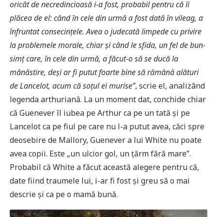
oricât de necredincioasă i-a fost, probabil pentru că îi
plăcea de el: când în cele din urmă a fost dată în vileag, a
înfruntat consecințele. Avea o judecată limpede cu privire
la problemele morale, chiar și când le sfida, un fel de bun-
simț care, în cele din urmă, a făcut-o să se ducă la
mânăstire, deși ar fi putut foarte bine să rămână alături
de Lancelot, acum că soțul ei murise”
, scrie el, analizând
legenda arthuriană. La un moment dat, conchide chiar
că Guenever îl iubea pe Arthur ca pe un tată și pe
Lancelot ca pe fiul pe care nu l-a putut avea, căci spre
deosebire de Mallory, Guenever a lui White nu poate
avea copii. Este „un ulcior gol, un țărm fără mare”.
Probabil că White a făcut această alegere pentru că,
date fiind traumele lui, i-ar fi fost și greu să o mai
descrie și ca pe o mamă bună.