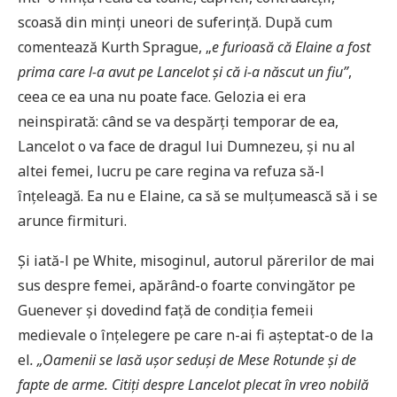
scoasă din minți uneori de suferință. După cum
comentează Kurth Sprague, „
e furioasă că Elaine a fost
prima care l-a avut pe Lancelot și că i-a născut un fiu”
,
ceea ce ea una nu poate face. Gelozia ei era
neinspirată: când se va despărți temporar de ea,
Lancelot o va face de dragul lui Dumnezeu, și nu al
altei femei, lucru pe care regina va refuza să-l
înțeleagă. Ea nu e Elaine, ca să se mulțumească să i se
arunce firmituri.
Și iată-l pe White, misoginul, autorul părerilor de mai
sus despre femei, apărând-o foarte convingător pe
Guenever
și dovedind față de condiția femeii
medievale o înțelegere pe care n-ai fi așteptat-o de la
el
.
„Oamenii se lasă ușor seduși de Mese Rotunde și de
fapte de arme. Citiți despre Lancelot plecat în vreo nobilă