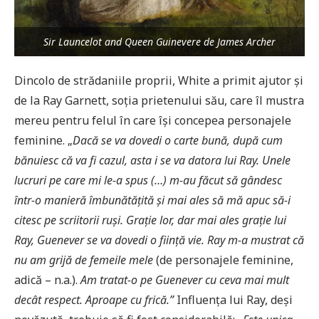
Sir Launcelot and Queen Guinevere de James Archer
Dincolo de strădaniile proprii, White a primit ajutor și
de la Ray Garnett, soția prietenului său, care îl mustra
mereu pentru felul în care își concepea personajele
feminine. „
Dacă se va dovedi o carte bună, după cum
bănuiesc că va fi cazul, asta i se va datora lui Ray. Unele
lucruri pe care mi le-a spus (…) m-au făcut să gândesc
într-o manieră îmbunătățită și mai ales să mă apuc să-i
citesc pe scriitorii ruși. Grație lor, dar mai ales grație lui
Ray, Guenever se va dovedi o ființă vie. Ray m-a mustrat că
nu am grijă de femeile mele
(de personajele feminine,
adică – n.a.).
Am tratat-o pe Guenever cu ceva mai mult
decât respect. Aproape cu frică.”
Influența lui Ray, deși