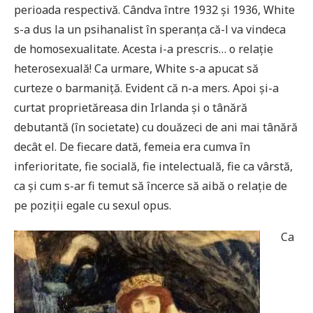
perioada respectivă. Cândva între 1932 și 1936, White
s-a dus la un psihanalist în speranța că-l va vindeca
de homosexualitate. Acesta i-a prescris… o relație
heterosexuală! Ca urmare, White s-a apucat să
curteze o barmaniță. Evident că n-a mers. Apoi și-a
curtat proprietăreasa din Irlanda și o tânără
debutantă (în societate) cu douăzeci de ani mai tânără
decât el. De fiecare dată, femeia era cumva în
inferioritate, fie socială, fie intelectuală, fie ca vârstă,
ca și cum s-ar fi temut să încerce să aibă o relație de
pe poziții egale cu sexul opus.
Ca