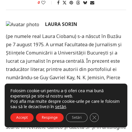
0
LAURA SORIN
(pe numele real Laura Ciobanu) s-a născut în Buzău
pe 7 august 1975. A urmat Facultatea de Jurnalism şi
Ştiinţele Comunicării a Universităţii Bucureşti și a
lucrat ca jurnalist în presa centrală. În prezent este
traducător literar, printre autorii din portofoliul ei
numărându-se Guy Gavriel Kay, N. K. Jemisin, Pierce
Brown, China Mieville și Brandon Sanderson.
Folosim cookie-uri pentru a-ți oferi cea mai bună
A debutat ca scriitor în 2012, la editura Millennium
experiență pe site-ul nostru web.
Poți afla mai multe despre cookie-urile pe care le folosim
Books, cu povestirea Copiii Diavolului, publicată în
sau să le dezactivezi în
setări
.
antologia Dincolo de noapte: 12 fețe ale goticului,
CLOSE GDPR COO
Accept
Respinge
Setări
coordonată de Oliviu Crâznic. A mai publicat proze
scurte în revistele Galileo și Gazeta SF și în antologiile