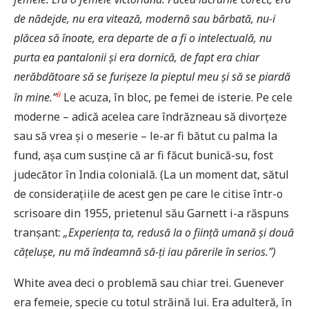
de nădejde, nu era vitează, modernă sau bărbată, nu-i
plăcea să înoate, era departe de a fi o intelectuală, nu
purta ea pantalonii și era dornică, de fapt era chiar
nerăbdătoare să se furișeze la pieptul meu și să se piardă
ii
în mine.”
Le acuza, în bloc, pe femei de isterie. Pe cele
moderne – adică acelea care îndrăzneau să divorțeze
sau să vrea și o meserie – le-ar fi bătut cu palma la
fund, așa cum susține că ar fi făcut bunică-su, fost
judecător în India colonială. (La un moment dat, sătul
de considerațiile de acest gen pe care le citise într-o
scrisoare din 1955, prietenul său Garnett i-a răspuns
tranșant:
„Experiența ta, redusă la o ființă umană și două
cățelușe, nu mă îndeamnă să-ți iau părerile în serios.”)
White avea deci o problemă sau chiar trei. Guenever
era femeie, specie cu totul străină lui. Era adulteră, în