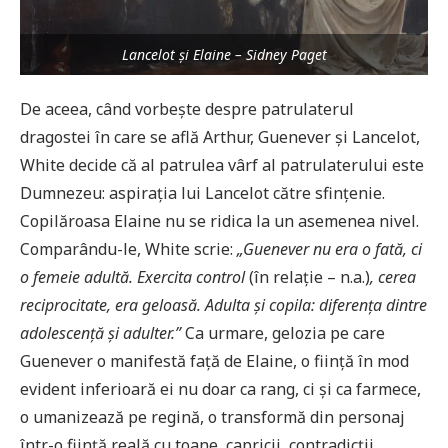
Lancelot și Elaine – Sidney Paget
De aceea, când vorbește despre patrulaterul
dragostei în care se află Arthur, Guenever și Lancelot,
White decide că al patrulea vârf al patrulaterului este
Dumnezeu: aspirația lui Lancelot către sfințenie.
Copilăroasa Elaine nu se ridica la un asemenea nivel.
Comparându-le, White scrie:
„Guenever nu era o fată, ci
o femeie adultă. Exercita control
(în relație – n.a.)
, cerea
reciprocitate, era geloasă. Adulta și copila: diferența dintre
adolescență și adulter.”
Ca urmare, gelozia pe care
Guenever o manifestă față de Elaine, o ființă în mod
evident inferioară ei nu doar ca rang, ci și ca farmece,
o umanizează pe regină, o transformă din personaj
într-o ființă reală cu toane, capricii, contradicții,