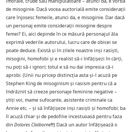
imorale, crude sau manipulatoare – atunci da, e vorba
de misoginie. Dacă vocea auctorială emite considerații
care înjosesc femeile, atunci da, e misoginie. Dar dacă
un personaj emite considerații misogine despre
femei? Ei, aici depinde în ce măsură personajul ăla
exprimă vederile autorului, lucru care de obicei se
poate deduce. Există și în zilele noastre inși rasiști,
misogini, homofobi și e realist să-i înfățișezi în cărți,
nu poți să-i ignori; totul e să nu dai impresia că-i
aprobi. (Unii nu pricep distincția asta și-l acuză pe
Stephen King de misoginism și rasism pentru că a
îndrăznit să creeze personaje feminine negative –
știți voi, mame sufocante, asistente criminale ca
Annie etc. – și să înfățișeze inși rasiști și homofobi; ba
îl acuză chiar și de pedofilie incestuoasă pentru faza
din
Dolores Claiborne
!!!) Dacă un autor înfățișează o