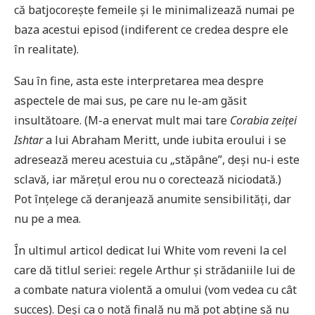
că batjocorește femeile și le minimalizează numai pe
baza acestui episod (indiferent ce credea despre ele
în realitate).
Sau în fine, asta este interpretarea mea despre
aspectele de mai sus, pe care nu le-am găsit
insultătoare. (M-a enervat mult mai tare
Corabia zeiței
Ishtar
a lui Abraham Meritt, unde iubita eroului i se
adresează mereu acestuia cu „stăpâne”, deși nu-i este
sclavă, iar mărețul erou nu o corectează niciodată.)
Pot înțelege că deranjează anumite sensibilități, dar
nu pe a mea.
În ultimul articol dedicat lui White vom reveni la cel
care dă titlul seriei: regele Arthur și strădaniile lui de
a combate natura violentă a omului (vom vedea cu cât
succes). Deși ca o notă finală nu mă pot abține să nu