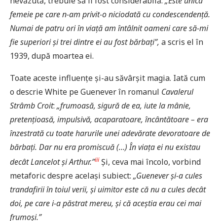
nevăzută, trebuie să fi fost considerabilă:
„Este unica
femeie pe care n-am privit-o niciodată cu condescendență.
Numai de patru ori în viață am întâlnit oameni care să-mi
fie superiori și trei dintre ei au fost bărbați”,
a scris el în
1939, după moartea ei.
Toate aceste influențe și-au săvârșit magia. Iată cum
o descrie White pe Guenever în romanul
Cavalerul
Strâmb Croit
:
„frumoasă, sigură de ea, iute la mânie,
pretențioasă, impulsivă, acaparatoare, încântătoare – era
înzestrată cu toate harurile unei adevărate devoratoare de
bărbați. Dar nu era promiscuă (…) În viața ei nu existau
iii
decât Lancelot și Arthur.”
Și, ceva mai încolo, vorbind
metaforic despre același subiect:
„Guenever și-a cules
trandafirii în toiul verii, și uimitor este că nu a cules decât
doi, pe care i-a păstrat mereu, și că aceștia erau cei mai
frumoși.”