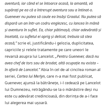
aventură, iar când el se întoarce acasă, la amantă, vă
supărați pe ea că a întrerupt aventura sau a întinat-o.
Guenever nu putea să caute ea însăși Graalul. Nu putea să
dispară un an într-un codru englezesc, cu lancea în mână
și aventura în suflet. Ea, chiar pătimașă, chiar adevărată și
însetată, cu sufletul ei aprig și delicat, trebuia să stea
acasă,”
scrie el, justificându-i gelozia, duplicitatea,
capriciile și relele tratamente pe care uneori le
revarsă asupra lui Lancelot.
„Pentru Guenever, dacă nu
avea chef de tors sau de brodat, altă ocupație nu exista –
în afară de Lancelot.”
Abia în cel de-al cincilea roman al
seriei,
Cartea lui Merlyn
, care n-a mai fost publicat,
Guenever, ajunsă la bătrânețe, i-l cedează pe Lancelot
lui Dumnezeu, retrăgându-se la o mânăstire deși nu
este cu adevărat credincioasă, din dorința de a-i face
lui alegerea mai ușoară.