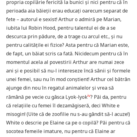
propria copilărie fericită la bunici și nici pentru că în
perioada aia băieții erau educați oarecum separat de
fete – autorul e sexist! Arthur o admiră pe Marian,
iubita lui Robin Hood, pentru talentul ei de a se
descurca prin pădure, de a trage cu arcul etc., și nu
pentru calitățile ei fizice? Asta pentru că Marian este,
de fapt, un băiat scris ca fată. Nicidecum pentru că în
momentul acela al povestirii Arthur are numai zece
ani și e posibil să nu-l intereseze încă sânii și formele
unei femei, sau nu în mod conștient! Arthur cel bătrân
ajunge din nou în regatul animalelor și vrea să
iv
rămână pe vecie cu gâsca Lyok-lyok
? Păi da, pentru
că relațiile cu femei îl dezamăgiseră, deci White e
misogin! (Uite că de zoofilie nu s-au gândit să-l acuze!)
White o descrie pe Elaine ca pe o copilă? Păi pentru că
socotea femeile imature, nu pentru că Elaine ar