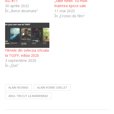
BD #11
„fake news” cu mult
30 aprilie 2022
înaintea epocii sale
În „Benzi desenate”
11 mai 2025
În „Cronici de film”
Filmele din selecția oficiala
la TGIFF, ediția 2020
3 septembrie 2020
În „Știri”
ALAIN RESNAIS
ALAIN ROBBE-GRILLET
ANUL TRECUT LA MARIENBAD