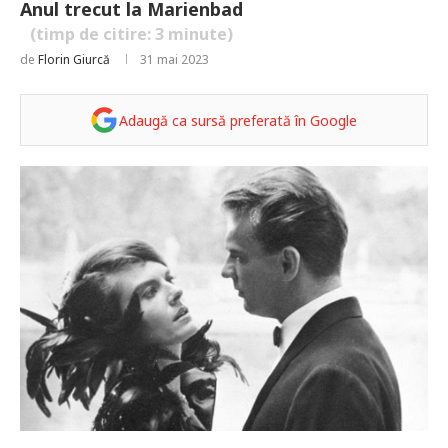
Anul trecut la Marienbad
(timp de citire:
3
minute)
de
Florin Giurcă
31 mai 2023
Adaugă ca sursă preferată în Google