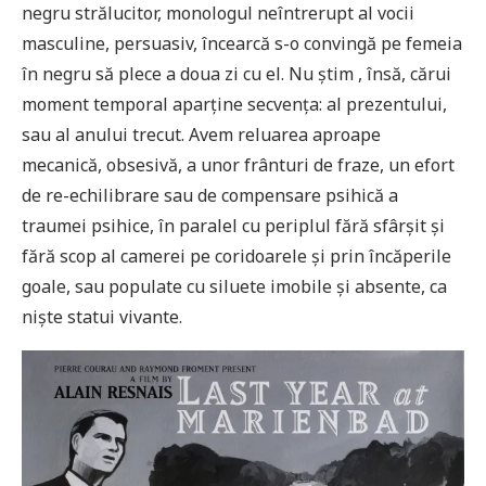
negru strălucitor, monologul neîntrerupt al vocii
masculine, persuasiv, încearcă s-o convingă pe femeia
în negru să plece a doua zi cu el. Nu știm , însă, cărui
moment temporal aparține secvența: al prezentului,
sau al anului trecut. Avem reluarea aproape
mecanică, obsesivă, a unor frânturi de fraze, un efort
de re-echilibrare sau de compensare psihică a
traumei psihice, în paralel cu periplul fără sfârșit și
fără scop al camerei pe coridoarele și prin încăperile
goale, sau populate cu siluete imobile și absente, ca
niște statui vivante.