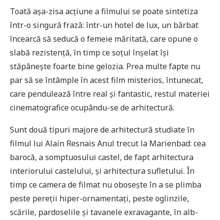
Toată așa-zisa acțiune a filmului se poate sintetiza
într-o singură frază: într-un hotel de lux, un bărbat
încearcă să seducă o femeie măritată, care opune o
slabă rezistență, în timp ce soțul înșelat își
stăpânește foarte bine gelozia. Prea multe fapte nu
par să se întâmple în acest film misterios, întunecat,
care pendulează între real și fantastic, restul materiei
cinematografice ocupându-se de arhitectură.
Sunt două tipuri majore de arhitectură studiate în
filmul lui Alain Resnais Anul trecut la Marienbad: cea
barocă, a somptuosului castel, de fapt arhitectura
interiorului castelului, și arhitectura sufletului. În
timp ce camera de filmat nu obosește în a se plimba
peste pereții hiper-ornamentați, peste oglinzile,
scările, pardoselile și tavanele exravagante, în alb-