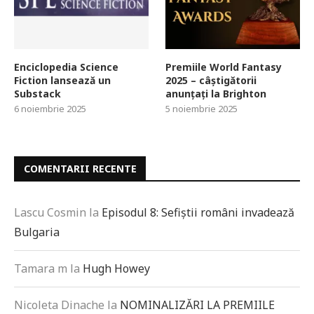
Enciclopedia Science
Premiile World Fantasy
Fiction lansează un
2025 – câștigătorii
Substack
anunțați la Brighton
6 noiembrie 2025
5 noiembrie 2025
COMENTARII RECENTE
Lascu Cosmin
la
Episodul 8: Sefiștii români invadează
Bulgaria
Tamara m
la
Hugh Howey
Nicoleta Dinache
la
NOMINALIZĂRI LA PREMIILE