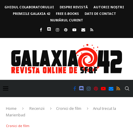
GHIDUL COLABORATORULUI
DESPRE REVISTĂ
AUTORII NOȘTRI
PREMIILE GALAXIA 42
FREE E-BOOKS
DATE DE CONTACT
NUMĂRUL CURENT
Home
Recenzii
Cronici de film
Anul trecut la
Marienbad
Cronici de film