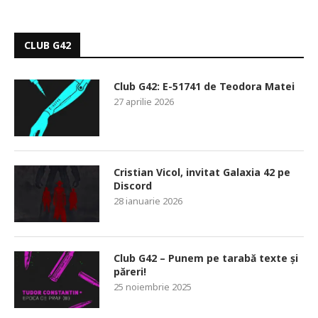
CLUB G42
Club G42: E-51741 de Teodora Matei
27 aprilie 2026
Cristian Vicol, invitat Galaxia 42 pe
Discord
28 ianuarie 2026
Club G42 – Punem pe tarabă texte și
păreri!
25 noiembrie 2025