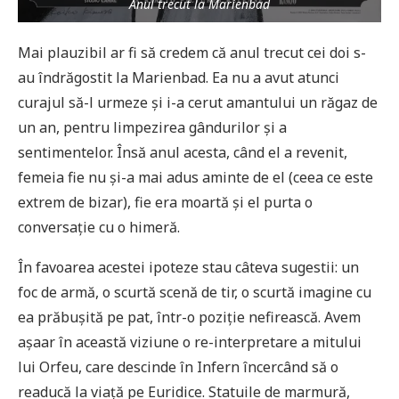
Anul trecut la Marienbad
Mai plauzibil ar fi să credem că anul trecut cei doi s-
au îndrăgostit la Marienbad. Ea nu a avut atunci
curajul să-l urmeze și i-a cerut amantului un răgaz de
un an, pentru limpezirea gândurilor și a
sentimentelor. Însă anul acesta, când el a revenit,
femeia fie nu și-a mai adus aminte de el (ceea ce este
extrem de bizar), fie era moartă și el purta o
conversație cu o himeră.
În favoarea acestei ipoteze stau câteva sugestii: un
foc de armă, o scurtă scenă de tir, o scurtă imagine cu
ea prăbușită pe pat, într-o poziție nefirească. Avem
așaar în această viziune o re-interpretare a mitului
lui Orfeu, care descinde în Infern încercând să o
readucă la viață pe Euridice. Statuile de marmură,