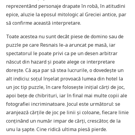
reprezentând personaje drapate în robă, în atitudini
epice, aluzie la eposul mitologic al Greciei antice, par
să confirme această interpretare.
Toate acestea nu sunt decât piese de domino sau de
puzzle pe care Resnais le-a aruncat pe masă, iar
spectatorul le poate privi ca pe un desen arbitrar
născut din hazard și poate alege ce interpretare
dorește. Că așa par să stea lucrurile, o dovedește un
alt indiciu: soțul înșelat provoacă lumea din hotel la
un joc tip puzzle, în care folosește inițial cărți de joc,
apoi bețe de chibrituri, iar în final mai multe copii ale
fotografiei incriminatoare. Jocul este următorul: se
aranjează cărțile de joc pe linii și coloane, fiecare linie
conținând un număr impar de cărți, crescător, de la
unu la șapte. Cine ridică ultima piesă pierde.