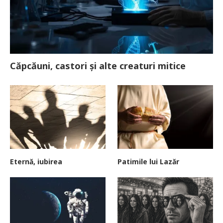
Căpcăuni, castori și alte creaturi mitice
Eternă, iubirea
Patimile lui Lazăr