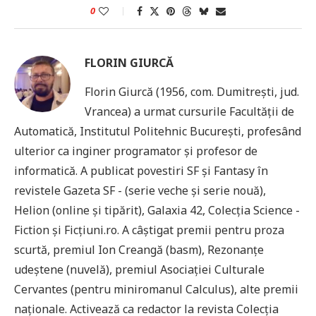
0
FLORIN GIURCĂ
Florin Giurcă (1956, com. Dumitrești, jud.
Vrancea) a urmat cursurile Facultății de
Automatică, Institutul Politehnic București, profesând
ulterior ca inginer programator și profesor de
informatică. A publicat povestiri SF și Fantasy în
revistele Gazeta SF - (serie veche și serie nouă),
Helion (online și tipărit), Galaxia 42, Colecția Science -
Fiction și Ficțiuni.ro. A câștigat premii pentru proza
scurtă, premiul Ion Creangă (basm), Rezonanțe
udeștene (nuvelă), premiul Asociației Culturale
Cervantes (pentru miniromanul Calculus), alte premii
naționale. Activează ca redactor la revista Colecția