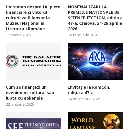
Un roman despre IA, piețe
NOMINALIZĂRI LA
financiare și viitorul
PREMIILE NAȚIONALE DE
culturii va fi lansat la
SCIENCE-FICTION, ediția a
Muzeul Național al
47-a, Craiova, 24-26 aprilie
Literaturii Române
2026
17 martie 2026
18 februarie 2026
Cum să finanțezi un
Invitație la RomCon,
eveniment cultural sau
ediția a 47-a
lupta cu eolienele
24 decembrie 2025
22 ianuarie 2026