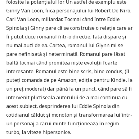
folosite la potențialul lor. Un astfel de exemplu este
Ginny Van Loon, fiica personajului lui Robert De Niro,
Carl Van Loon, miliardar. Tocmai când între Eddie
Spinola și Ginny pare că se construise o relație care ar
fi putut duce romanul într-o direcție, fata dispare și
nu mai auzi de ea. Cartea, romanul lui Glynn mi se
pare nefinisată și neterminată. Romanul pare lăsat
baltă tocmai când promitea niște evoluții foarte
interesante. Romanul este bine scris, bine condus, (îl
puteți comanda de pe Amazon, ediția pentru Kindle, la
un preț moderat) dar până la un punct, când pare să fi
intervenit plictiseala autorului de a mai continua cu
acest subiect, desprinderea lui Eddie Spinola din
cotidianul călduț și monoton și transformarea lui într-
un personaj a cărui minte funcționează în regim
turbo, la viteze hipersonice.