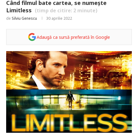
Când filmul bate cartea, se numește
Limitless
(timp de citire:
2
minute)
de
Silviu Genescu
30 aprilie 2022
Adaugă ca sursă preferată în Google