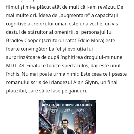
filmul și mi-a plăcut atât de mult că l-am revăzut. De
mai multe ori. Ideea de „augmentare” a capacității
cognitive a creierului uman este una veche, un vis
destul de stăruitor al omenirii, și personajul lui
Bradley Cooper (scriitorul ratat Eddie Mora) este
foarte convingător. La fel și evoluția lui
surprinzătoare de după înghițirea drogului-minune
MDT-48. Finalul e foarte spectaculos, dar este unul
închis. Nu mai poate urma nimic. Este ceea ce lipsește
romanului scris de irlandezul Alan Glynn, un final
plauzibil, care să te lase pe gânduri.