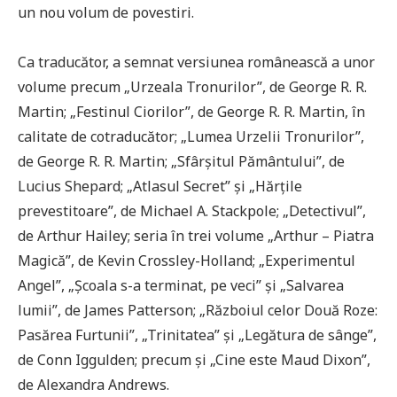
un nou volum de povestiri.
Ca traducător, a semnat versiunea românească a unor
volume precum „Urzeala Tronurilor”, de George R. R.
Martin; „Festinul Ciorilor”, de George R. R. Martin, în
calitate de cotraducător; „Lumea Urzelii Tronurilor”,
de George R. R. Martin; „Sfârșitul Pământului”, de
Lucius Shepard; „Atlasul Secret” și „Hărțile
prevestitoare”, de Michael A. Stackpole; „Detectivul”,
de Arthur Hailey; seria în trei volume „Arthur – Piatra
Magică”, de Kevin Crossley-Holland; „Experimentul
Angel”, „Școala s-a terminat, pe veci” și „Salvarea
lumii”, de James Patterson; „Războiul celor Două Roze:
Pasărea Furtunii”, „Trinitatea” și „Legătura de sânge”,
de Conn Iggulden; precum și „Cine este Maud Dixon”,
de Alexandra Andrews.