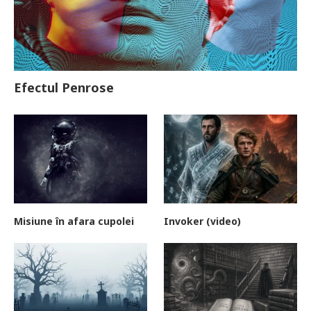
Efectul Penrose
Misiune în afara cupolei
Invoker (video)