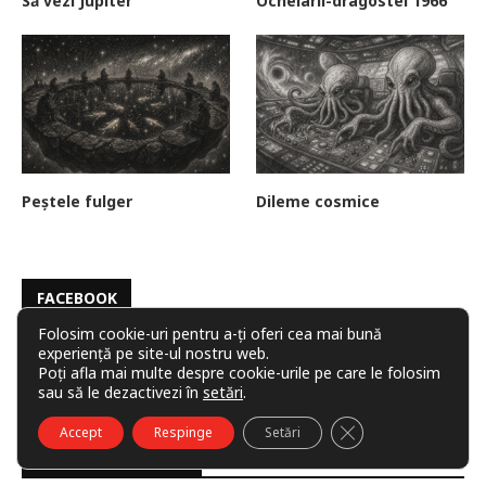
Să vezi Jupiter
Ochelarii-dragostei 1966
Peștele fulger
Dileme cosmice
FACEBOOK
Folosim cookie-uri pentru a-ți oferi cea mai bună
experiență pe site-ul nostru web.
Poți afla mai multe despre cookie-urile pe care le folosim
sau să le dezactivezi în
setări
.
CLOSE GDPR COO
Accept
Respinge
Setări
ARTICOLE RECENTE