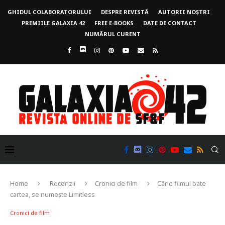
GHIDUL COLABORATORULUI
DESPRE REVISTĂ
AUTORII NOȘTRI
PREMIILE GALAXIA 42
FREE E-BOOKS
DATE DE CONTACT
NUMĂRUL CURENT
Home
Recenzii
Cronici de film
Când filmul bate
cartea, se numește Limitless
Cronici de film