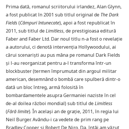
Prima dată, romanul scriitorului irlandez, Alan Glynn,
a fost publicat în 2001 sub titlul original de
The Dark
Fields
(
Câmpuri întunecate
), apoi a fost republicat în
2011, sub titlul de
Limitless
, de prestigioasa editură
Faber and Faber Ltd. Dar noul titlu n-a fost o revelație
a autorului, ci denotă intervenția Hollywoodului, ai
cărui scenariști au pus mâna pe romanul Dark Fields
și l-au reorganizat pentru a-l transforma într-un
blockbuster (termen împrumutat din argoul militar
american, desemnând o bombă care spulberă dintr-o
dată un bloc întreg, armă folosită în
bombardamentele asupra Germaniei naziste în cel
de-al doilea război mondial) sub titlul de
Limitless
(
Fără limite
). În același an de grație, 2011, în regia lui
Neil Burger. Avându-i ca vedete de prim rang pe
Bradley Cooper și Robert De Niro. Da, întâi am văzut