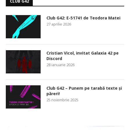
CLUB G42
Club G42: E-51741 de Teodora Matei
27 aprilie 2026
Cristian Vicol, invitat Galaxia 42 pe
Discord
28 ianuarie 2026
Club G42 – Punem pe tarabă texte și
păreri!
25 noiembrie 2025