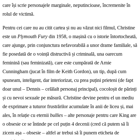
care își scrie personajele marginale, neputincioase, încremenite în
rolul de victimă.
Pentru cei care nu au citit cartea și nu au văzut nici filmul, Christine
este un
Plymouth Fury
din 1958, o mașină cu o istorie întortocheată,
care ajunge, prin conjunctura nefavorabilă a unor drame familiale, să
fie posedată de o voință distructivă și criminală, una oarecum
feminină (sau feminizată), care este cumpărată de Arnie
Cunningham (jucat în film de Keith Gordon), un tip, după cum
spuneam, inteligent, dar interiorizat, cu prea puțini prieteni (de fapt
doar unul – Dennis – celălalt personaj principal), cocoloșit de părinți
și cu nevoi sexuale pe măsură. Christine devine pentru el un mediu
de exprimare a tuturor frustrărilor acumulate în anii de liceu și, mai
ales, în relație cu eternii
bullies
– alte personaje pentru care King are
o obsesie ce se întinde pe cel puțin 4 decenii (cred că putem să îi
zicem așa – obsesie – altfel ar trebui să îi punem eticheta de