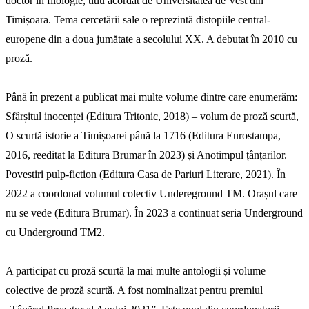
doctor în filologie, titlu acordat de Universitatea de Vest din
Timișoara. Tema cercetării sale o reprezintă distopiile central-
europene din a doua jumătate a secolului XX. A debutat în 2010 cu
proză.
Până în prezent a publicat mai multe volume dintre care enumerăm:
Sfârșitul inocenței (Editura Tritonic, 2018) – volum de proză scurtă,
O scurtă istorie a Timișoarei până la 1716 (Editura Eurostampa,
2016, reeditat la Editura Brumar în 2023) și Anotimpul țânțarilor.
Povestiri pulp-fiction (Editura Casa de Pariuri Literare, 2021). În
2022 a coordonat volumul colectiv Undereground TM. Orașul care
nu se vede (Editura Brumar). În 2023 a continuat seria Underground
cu Underground TM2.
A participat cu proză scurtă la mai multe antologii și volume
colective de proză scurtă. A fost nominalizat pentru premiul