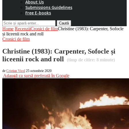
About Us
Submissions Guidelines
Free E-books
Caută
Home
Recenzii
Cronici de film
Christine (1983): Carpenter, Sofocle
și liceenii rock and roll
Cronici de film
Christine (1983): Carpenter, Sofocle și
liceenii rock and roll
(timp de citire:
8
minute)
de
Cristian Vicol
25 octombrie 2020
Adaugă ca sursă preferată în Google