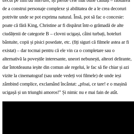
trecut pe film
ad litteram
, își pierde cele mai bune calități – răbdarea
de a construi personaje complexe și abilitatea de a le crea decoruri
potrivite unde se pot exprima natural. Însă, pot să fac o concesie:
poate că fără King, Christine ar fi dispărut într-o grămadă de alte
ciudățenii de categorie B – clovni ucigași, câini turbați, hoteluri
bântuite, copii și pisici posedate, etc. (fiți siguri că filmele astea ar fi
existat) – dar tocmai pentru că ele vin ca o completare sau o
alternativă la poveștile interesante, uneori nebunești, alteori delirante,
dar întotdeauna ieșite din comun ale regelui, le fac să fie chiar și azi
vizite la cinematograf (sau unde vedeți voi filmele) de unde ieși
zâmbind complice, exclamând încântat: „pfoai, ce tare! e o mașină
ucigașă și un triunghi amoros!” Și nimic nu e mai fain de atât.