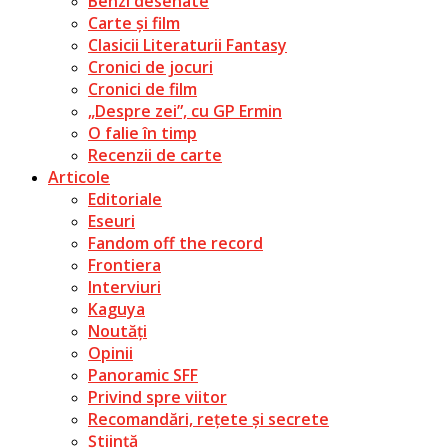
Benzi desenate
Carte și film
Clasicii Literaturii Fantasy
Cronici de jocuri
Cronici de film
„Despre zei”, cu GP Ermin
O falie în timp
Recenzii de carte
Articole
Editoriale
Eseuri
Fandom off the record
Frontiera
Interviuri
Kaguya
Noutăți
Opinii
Panoramic SFF
Privind spre viitor
Recomandări, rețete și secrete
Știință