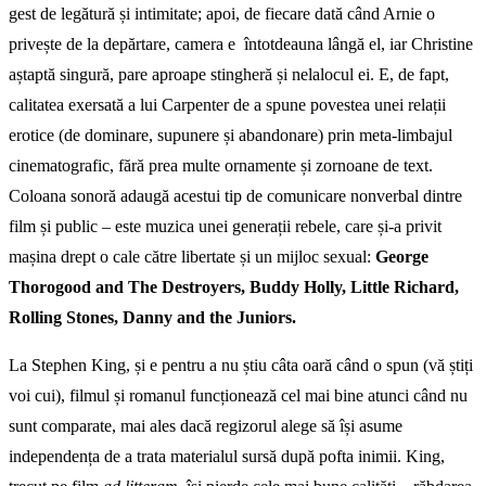
gest de legătură și intimitate; apoi, de fiecare dată când Arnie o
privește de la depărtare, camera e întotdeauna lângă el, iar Christine
aștaptă singură, pare aproape stingheră și nelalocul ei. E, de fapt,
calitatea exersată a lui Carpenter de a spune povestea unei relații
erotice (de dominare, supunere și abandonare) prin meta-limbajul
cinematografic, fără prea multe ornamente și zornoane de text.
Coloana sonoră adaugă acestui tip de comunicare nonverbal dintre
film și public – este muzica unei generații rebele, care și-a privit
mașina drept o cale către libertate și un mijloc sexual:
George
Thorogood and The Destroyers, Buddy Holly, Little Richard,
Rolling Stones, Danny and the Juniors.
La Stephen King, și e pentru a nu știu câta oară când o spun (vă știți
voi cui), filmul și romanul funcționează cel mai bine atunci când nu
sunt comparate, mai ales dacă regizorul alege să își asume
independența de a trata materialul sursă după pofta inimii. King,