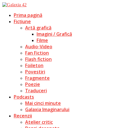
Prima pagină
Ficțiune
Artă grafică
Imagini / Grafică
Filme
Audio-Video
Fan Fiction
Flash fiction
Foileton
Povestiri
Fragmente
Poezie
Traduceri
Podcasts
Mai cinci minute
Galaxia Imaginarului
Recenzii
Atelier critic