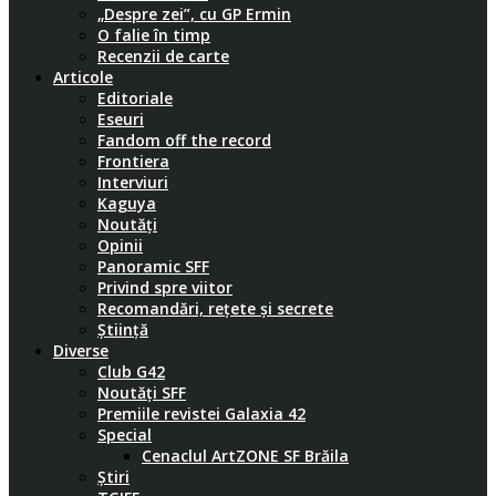
„Despre zei”, cu GP Ermin
O falie în timp
Recenzii de carte
Articole
Editoriale
Eseuri
Fandom off the record
Frontiera
Interviuri
Kaguya
Noutăți
Opinii
Panoramic SFF
Privind spre viitor
Recomandări, rețete și secrete
Știință
Diverse
Club G42
Noutăți SFF
Premiile revistei Galaxia 42
Special
Cenaclul ArtZONE SF Brăila
Știri