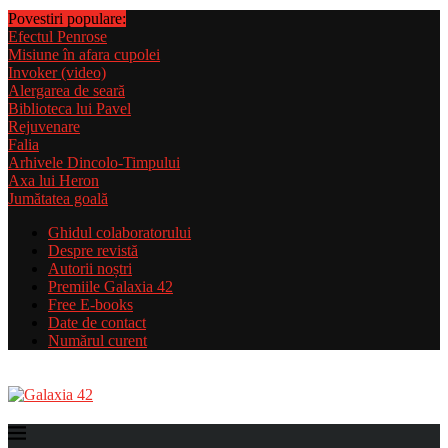
Povestiri populare:
Efectul Penrose
Misiune în afara cupolei
Invoker (video)
Alergarea de seară
Biblioteca lui Pavel
Rejuvenare
Falia
Arhivele Dincolo-Timpului
Axa lui Heron
Jumătatea goală
Ghidul colaboratorului
Despre revistă
Autorii noștri
Premiile Galaxia 42
Free E-books
Date de contact
Numărul curent