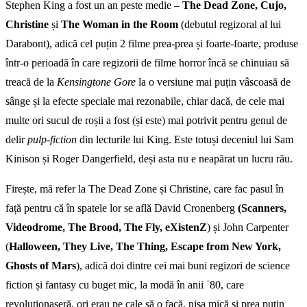
Stephen King a fost un an peste medie –
The Dead Zone, Cujo,
Christine
și
The Woman in the Room
(debutul regizoral al lui
Darabont), adică cel puțin 2 filme prea-prea și foarte-foarte, produse
într-o perioadă în care regizorii de filme horror încă se chinuiau să
treacă de la
Kensingtone Gore
la o versiune mai puțin vâscoasă de
sânge și la efecte speciale mai rezonabile, chiar dacă, de cele mai
multe ori sucul de roșii a fost (și este) mai potrivit pentru genul de
delir
pulp-fiction
din lecturile lui King. Este totuși deceniul lui Sam
Kinison și Roger Dangerfield, deși asta nu e neapărat un lucru rău.
Firește, mă refer la The Dead Zone și Christine, care fac pasul în
față pentru că în spatele lor se află David Cronenberg
(Scanners,
Videodrome, The Brood, The Fly, eXistenZ
) și John Carpenter
(
Halloween, They Live, The Thing, Escape from New York,
Ghosts of Mars
), adică doi dintre cei mai buni regizori de science
fiction și fantasy cu buget mic, la modă în anii ˈ80, care
revoluționaseră, ori erau pe cale să o facă, nișa mică și prea puțin