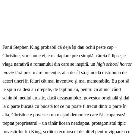
Fanii Stephen King probabil că deja își dau ochii peste cap –
Christine, vor spune ei, e o adaptare prea simplă, căreia îi lipsește
vlaga narativă a romanului din care se inspiră, un
high school horror
movie
fără prea mare pretenție, alta decât să-și ucidă distribuția de
actori tineri în feluri cât mai inventive și mai memorabile. Eu pot să
le spun că deși au drepate, de fapt nu au, pentru că atunci când
schimbi mediul artistic, dacă dezasamblezi povestea originală și dai
la o parte bucată cu bucată tot ce nu poate fi trecut dintr-o parte în
alta, Christine e povestea un mașini demonice care își acaparează
treptat proprietarul – un tânăr licean neadaptat, protagonistul tipic
povestirilor lui King, scriitor recunoscut de altfel pentru vigoarea cu