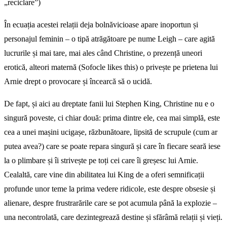
„reciclare”)
În ecuația acestei relații deja bolnăvicioase apare inoportun și
personajul feminin – o tipă atrăgătoare pe nume Leigh – care agită
lucrurile și mai tare, mai ales când Christine, o prezență uneori
erotică, alteori maternă (Sofocle likes this) o privește pe prietena lui
Arnie drept o provocare și încearcă să o ucidă.
De fapt, și aici au dreptate fanii lui Stephen King, Christine nu e o
singură poveste, ci chiar două: prima dintre ele, cea mai simplă, este
cea a unei mașini ucigașe, răzbunătoare, lipsită de scrupule (cum ar
putea avea?) care se poate repara singură și care în fiecare seară iese
la o plimbare și îi strivește pe toți cei care îi greșesc lui Arnie.
Cealaltă, care vine din abilitatea lui King de a oferi semnificații
profunde unor teme la prima vedere ridicole, este despre obsesie și
alienare, despre frustrarările care se pot acumula până la explozie –
una necontrolată, care dezintegrează destine și sfărâmă relații și vieți.