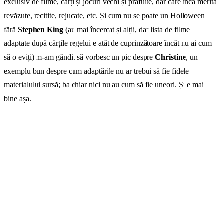
exclusiv de filme, cărți și jocuri vechi și prăfuite, dar care încă merită
revăzute, recitite, rejucate, etc. Și cum nu se poate un Holloween
fără
Stephen King
(au mai încercat și alții, dar lista de filme
adaptate după cărțile regelui e atât de cuprinzătoare încât nu ai cum
să o eviți) m-am gândit să vorbesc un pic despre
Christine
, un
exemplu bun despre cum adaptările nu ar trebui să fie fidele
materialului sursă; ba chiar nici nu au cum să fie uneori. Și e mai
bine așa.