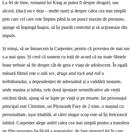
La fel de bine, romanul lui King ar putea fi despre droguri, sau
alcool, (dacă nu e deja – multe sunt) și despre calea cea mai simplă
prin care cel care este împins până la un punct maxim de presiune,
ajunge să împingă înapoi, să își piardă controlul și să acționeaze din
impuls.
Și totuși, să ne întoarcem la Carpenter, pentru că povestea de mai sus
s-a mai spus. Și cred că suntem cu toții de acord că nu toate filmele
bune trebuie să fie despre cât de grea e viața de adolescent. În egală
măsură filmul este o odă
sex, drugs and rock and roll
a
teribilismului, a dependenției de adrenalină și a validării instante,
unde mașina și iubita, cele două ipostaze semnificative ale vieții
oricărui tânăr, ajung să se lupte pe viață și pe moarte. Iar personajul
principal este Christine, un Plymouth Fury de 2 tone, o mașină cu
personalitate, ușor iritabilă, al cărei singur scop este să își fericească
iubitul. Carpenter alege astfel calea cea mai simplă pentru a transfera
pe film povestea încâlcită a romanului, de fapt singurul fel în care