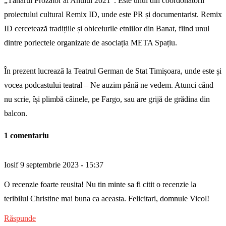
„Tânărul Prozator al Anului 2021”. Este unul din coordonatorii
proiectului cultural Remix ID, unde este PR și documentarist. Remix
ID cercetează tradițiile și obiceiurile etniilor din Banat, fiind unul
dintre poriectele organizate de asociația META Spațiu.
În prezent lucrează la Teatrul German de Stat Timișoara, unde este și
vocea podcastului teatral – Ne auzim până ne vedem. Atunci când
nu scrie, își plimbă câinele, pe Fargo, sau are grijă de grădina din
balcon.
1 comentariu
Iosif
9 septembrie 2023 - 15:37
O recenzie foarte reusita! Nu tin minte sa fi citit o recenzie la
teribilul Christine mai buna ca aceasta. Felicitari, domnule Vicol!
Răspunde