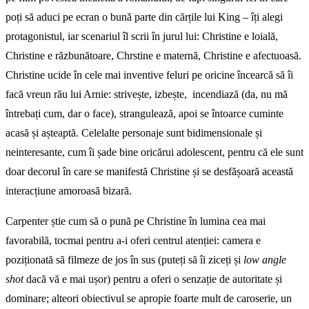
poți să aduci pe ecran o bună parte din cărțile lui King – îți alegi
protagonistul, iar scenariul îl scrii în jurul lui: Christine e loială,
Christine e răzbunătoare, Chrstine e maternă, Christine e afectuoasă.
Christine ucide în cele mai inventive feluri pe oricine încearcă să îi
facă vreun rău lui Arnie: strivește, izbește, incendiază (da, nu mă
întrebați cum, dar o face), strangulează, apoi se întoarce cuminte
acasă și așteaptă. Celelalte personaje sunt bidimensionale și
neinteresante, cum îi șade bine oricărui adolescent, pentru că ele sunt
doar decorul în care se manifestă Christine și se desfășoară această
interacțiune amoroasă bizară.
Carpenter știe cum să o pună pe Christine în lumina cea mai
favorabilă, tocmai pentru a-i oferi centrul atenției: camera e
poziționată să filmeze de jos în sus (puteți să îi ziceți și
low angle
shot
dacă vă e mai ușor) pentru a oferi o senzație de autoritate și
dominare; alteori obiectivul se apropie foarte mult de caroserie, un