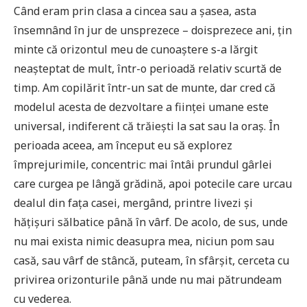
Când eram prin clasa a cincea sau a șasea, asta
însemnând în jur de unsprezece – doisprezece ani, țin
minte că orizontul meu de cunoaștere s-a lărgit
neașteptat de mult, într-o perioadă relativ scurtă de
timp. Am copilărit într-un sat de munte, dar cred că
modelul acesta de dezvoltare a ființei umane este
universal, indiferent că trăiești la sat sau la oraș. În
perioada aceea, am început eu să explorez
împrejurimile, concentric: mai întâi prundul gârlei
care curgea pe lângă grădină, apoi potecile care urcau
dealul din fața casei, mergând, printre livezi și
hățișuri sălbatice până în vârf. De acolo, de sus, unde
nu mai exista nimic deasupra mea, niciun pom sau
casă, sau vârf de stâncă, puteam, în sfârșit, cerceta cu
privirea orizonturile până unde nu mai pătrundeam
cu vederea.