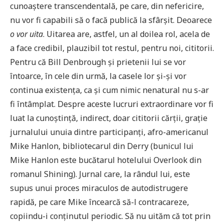
cunoaștere transcendentală, pe care, din nefericire,
nu vor fi capabili să o facă publică la sfârșit. Deoarece
o vor uita
. Uitarea are, astfel, un al doilea rol, acela de
a face credibil, plauzibil tot restul, pentru noi, cititorii.
Pentru că Bill Denbrough și prietenii lui se vor
întoarce, în cele din urmă, la casele lor și-și vor
continua existența, ca și cum nimic nenatural nu s-ar
fi întâmplat. Despre aceste lucruri extraordinare vor fi
luat la cunoștință, indirect, doar cititorii cărții, grație
jurnalului unuia dintre participanți, afro-americanul
Mike Hanlon, bibliotecarul din Derry (bunicul lui
Mike Hanlon este bucătarul hotelului Overlook din
romanul Shining). Jurnal care, la rândul lui, este
supus unui proces miraculos de autodistrugere
rapidă, pe care Mike încearcă să-l contracareze,
copiindu-i conținutul periodic. Să nu uităm că tot prin