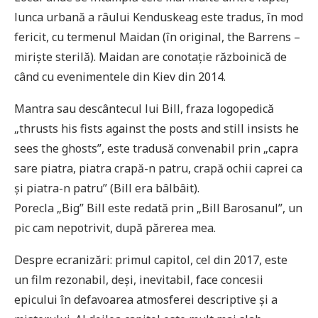
lunca urbană a râului Kenduskeag este tradus, în mod
fericit, cu termenul Maidan (în original, the Barrens –
miriște sterilă). Maidan are conotație războinică de
când cu evenimentele din Kiev din 2014.
Mantra sau descântecul lui Bill, fraza logopedică
„thrusts his fists against the posts and still insists he
sees the ghosts”, este tradusă convenabil prin „capra
sare piatra, piatra crapă-n patru, crapă ochii caprei ca
și piatra-n patru” (Bill era bâlbâit).
Porecla „Big” Bill este redată prin „Bill Barosanul”, un
pic cam nepotrivit, după părerea mea.
Despre ecranizări: primul capitol, cel din 2017, este
un film rezonabil, deși, inevitabil, face concesii
epicului în defavoarea atmosferei descriptive și a