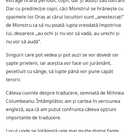
extrage hrana periodic: copii, dar și adulți sau bătrâni.
Dar cu predilecție copii, căci Monstrul se hrănește cu
spaimele lor. Oraș ai cărui locuitori sunt „anesteziați”
de Monstru ca să nu poată lupta vreodată împotriva
lui, deoarece „au ochi și nu vor să vadă, au urechi și
nu vor să audă”.
Singurii care pot vedea și pot auzi se vor dovedi cei
șapte prieteni, iar aceștia vor face un jurământ,
pecetluit cu sânge, să lupte până vor pune capăt
terorii.
Câteva cuvinte despre traducere, semnată de Mihnea
Columbeanu. Întâmplător, am și cartea în versiunea
engleză, așa că am putut confrunta câteva opțiuni
importante de traducere.
Locul unde se întâmplă cele mai multe dintre fapte,