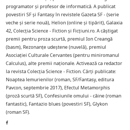
programator și profesor de informatică. A publicat
povestiri SF și Fantasy în revistele Gazeta SF - (serie
veche și serie nouă), Helion (online și tipărit), Galaxia
42, Colecția Science - Fiction și Ficțiuni.ro. A câștigat
premii pentru proza scurtă, premiul Ion Creangă
(basm), Rezonanțe udeștene (nuvelă), premiul
Asociației Culturale Cervantes (pentru miniromanul
Calculus), alte premii naționale. Activează ca redactor
la revista Colecția Science - Fiction. Cărți publicate:
Noaptea lemurienilor (roman, SF/Fantasy, editura
Pavcon, septembrie 2017), Efectul Metamorphis
(proză scurtă SF), Confesiunile omului - câine (roman
fantastic), Fantazio blues (povestiri SF), Glykon
(roman SF).