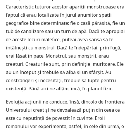
Caracteristic tuturor acestor apariții monstruoase era
faptul că erau localizate în jurul anumitor spații
geografice bine determinate: fie o casă părăsită, fie un
tub de canalizare sau un turn de apă. Dacă te apropiai
de aceste locuri malefice, puteai avea șansa să te
întâlnești cu monstrul. Dacă te îndepărtai, prin fugă,
erai lăsat în pace. Monstrul, sau monștrii, erau
creaturi. Creaturile sunt, prin definiție, muritoare. Ele
au un început și trebuie să aibă și un sfârșit. Au
constrângeri și necesități, trebuie să lupte pentru
existență. Până aici ne aflăm, încă, în planul fizic.
Evoluția acțiunii ne conduce, însă, dincolo de frontiera
Universului creat și ne devoalează puțin din ceea ce
este cu neputință de povestit în cuvinte. Eroii
romanului vor experimenta, astfel, în cele din urmă, o