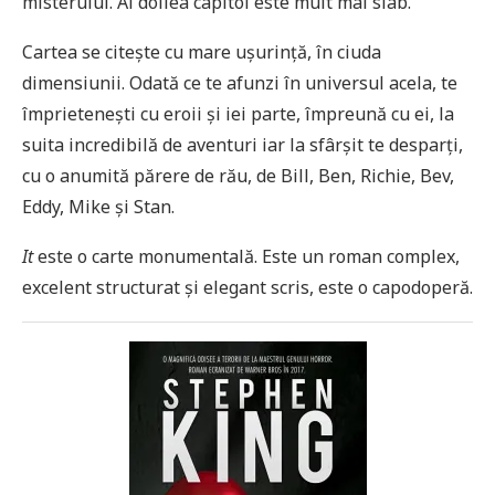
misterului. Al doilea capitol este mult mai slab.
Cartea se citește cu mare ușurință, în ciuda
dimensiunii. Odată ce te afunzi în universul acela, te
împrietenești cu eroii și iei parte, împreună cu ei, la
suita incredibilă de aventuri iar la sfârșit te desparți,
cu o anumită părere de rău, de Bill, Ben, Richie, Bev,
Eddy, Mike și Stan.
It
este o carte monumentală. Este un roman complex,
excelent structurat și elegant scris, este o capodoperă.