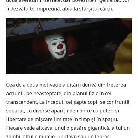
două aventuri înseriate, dar povestite îngemănat, vor
fi dezvăluite, împreună, abia la sfârșitul cărții.
Cea de a doua motivație a uitării derivă din trecerea
acțiunii, pe neașteptate, din planul fizic în cel
transcendent. La început, cei șapte copii se confruntă,
separat, cu diverse apariții demonice cu puteri și
libertate de mișcare limitate în timp și în spațiu.
Fiecare vede altceva: unul o pasăre gigantică, altul un
zombi, altul o mumie, un clovn sau un lepros.