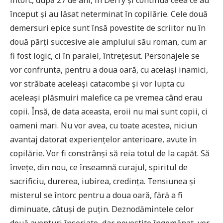
întorc, după 27 de ani, în Derry și continuă ceea ce au
început și au lăsat neterminat în copilărie. Cele două
demersuri epice sunt însă povestite de scriitor nu în
două părți succesive ale amplului său roman, cum ar
fi fost logic, ci în paralel, întrețesut. Personajele se
vor confrunta, pentru a doua oară, cu aceiași inamici,
vor străbate aceleași catacombe și vor lupta cu
aceleași plăsmuiri malefice ca pe vremea când erau
copii. Însă, de data aceasta, eroii nu mai sunt copii, ci
oameni mari. Nu vor avea, cu toate acestea, niciun
avantaj datorat experiențelor anterioare, avute în
copilărie. Vor fi constrânși să reia totul de la capăt. Să
învețe, din nou, ce înseamnă curajul, spiritul de
sacrificiu, durerea, iubirea, credința. Tensiunea și
misterul se întorc pentru a doua oară, fără a fi
diminuate, câtuși de puțin. Deznodămintele celor