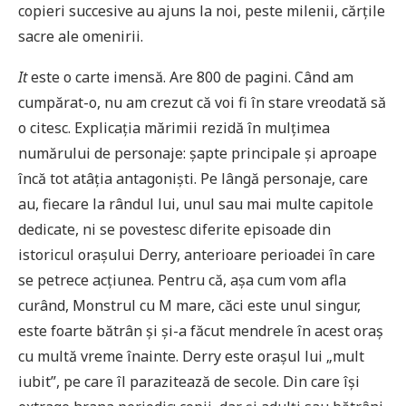
copieri succesive au ajuns la noi, peste milenii, cărțile
sacre ale omenirii.
It
este o carte imensă. Are 800 de pagini. Când am
cumpărat-o, nu am crezut că voi fi în stare vreodată să
o citesc. Explicația mărimii rezidă în mulțimea
numărului de personaje: șapte principale și aproape
încă tot atâția antagoniști. Pe lângă personaje, care
au, fiecare la rândul lui, unul sau mai multe capitole
dedicate, ni se povestesc diferite episoade din
istoricul orașului Derry, anterioare perioadei în care
se petrece acțiunea. Pentru că, așa cum vom afla
curând, Monstrul cu M mare, căci este unul singur,
este foarte bătrân și și-a făcut mendrele în acest oraș
cu multă vreme înainte. Derry este orașul lui „mult
iubit”, pe care îl parazitează de secole. Din care își