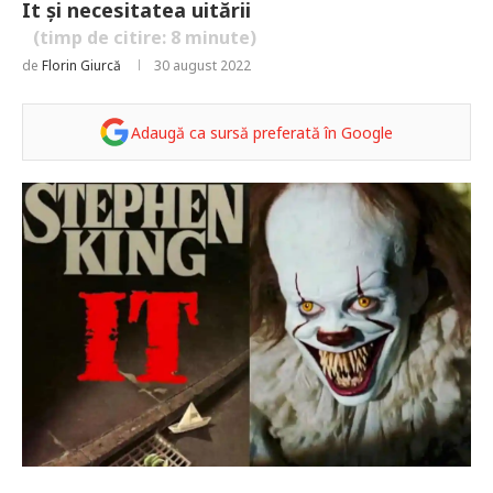
It și necesitatea uitării
(timp de citire:
8
minute)
de
Florin Giurcă
30 august 2022
Adaugă ca sursă preferată în Google