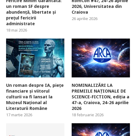
Fericire Minim Garantată:
RomCon #47, 24–26 aprilie
un roman SF despre
2026, Universitatea din
abundență, libertate și
Craiova
prețul fericirii
26 aprilie 2026
administrate
18 mai 2026
Un roman despre IA, piețe
NOMINALIZĂRI LA
financiare și viitorul
PREMIILE NAȚIONALE DE
culturii va fi lansat la
SCIENCE-FICTION, ediția a
Muzeul Național al
47-a, Craiova, 24-26 aprilie
Literaturii Române
2026
17 martie 2026
18 februarie 2026