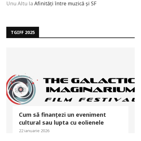
Unu Altu
la
Afinități între muzică și SF
TGIFF 2025
Cum să finanțezi un eveniment
cultural sau lupta cu eolienele
22 ianuarie 2026