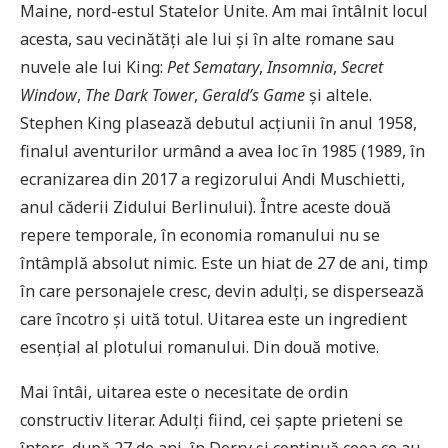
Maine, nord-estul Statelor Unite. Am mai întâlnit locul
acesta, sau vecinătăți ale lui și în alte romane sau
nuvele ale lui King:
Pet Sematary
,
Insomnia
,
Secret
Window
,
The Dark Tower
,
Gerald’s Game
și altele.
Stephen King plasează debutul acțiunii în anul 1958,
finalul aventurilor urmând a avea loc în 1985 (1989, în
ecranizarea din 2017 a regizorului Andi Muschietti,
anul căderii Zidului Berlinului). Între aceste două
repere temporale, în economia romanului nu se
întâmplă absolut nimic. Este un hiat de 27 de ani, timp
în care personajele cresc, devin adulți, se dispersează
care încotro și uită totul. Uitarea este un ingredient
esențial al plotului romanului. Din două motive.
Mai întâi, uitarea este o necesitate de ordin
constructiv literar. Adulți fiind, cei șapte prieteni se