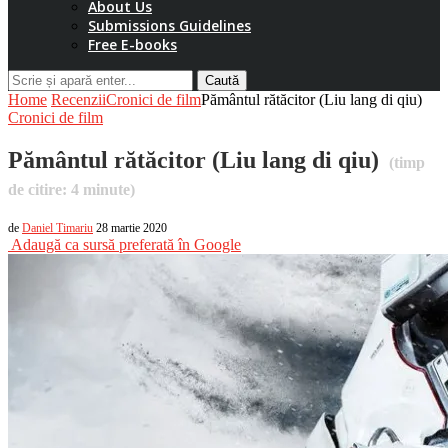
About Us
Submissions Guidelines
Free E-books
Caută
Home
Recenzii
Cronici de film
Pământul rătăcitor (Liu lang di qiu)
Cronici de film
Pământul rătăcitor (Liu lang di qiu)
(timp
de citire:
4
minute)
de
Daniel Timariu
28 martie 2020
Adaugă ca sursă preferată în Google