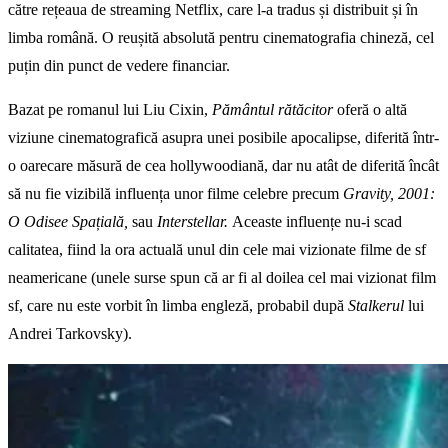
către rețeaua de streaming Netflix, care l-a tradus și distribuit și în
limba română. O reușită absolută pentru cinematografia chineză, cel
puțin din punct de vedere financiar.
Bazat pe romanul lui Liu Cixin,
Pământul rătăcitor
oferă o altă
viziune cinematografică asupra unei posibile apocalipse, diferită într-
o oarecare măsură de cea hollywoodiană, dar nu atât de diferită încât
să nu fie vizibilă influența unor filme celebre precum
Gravity,
2001:
O Odisee Spațială,
sau
Interstellar.
Aceaste influențe nu-i scad
calitatea, fiind la ora actuală unul din cele mai vizionate filme de sf
neamericane (unele surse spun că ar fi al doilea cel mai vizionat film
sf, care nu este vorbit în limba engleză, probabil după
Stalkerul
lui
Andrei Tarkovsky).