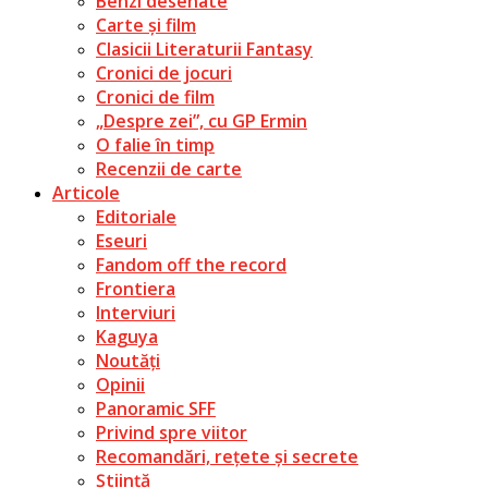
Benzi desenate
Carte și film
Clasicii Literaturii Fantasy
Cronici de jocuri
Cronici de film
„Despre zei”, cu GP Ermin
O falie în timp
Recenzii de carte
Articole
Editoriale
Eseuri
Fandom off the record
Frontiera
Interviuri
Kaguya
Noutăți
Opinii
Panoramic SFF
Privind spre viitor
Recomandări, rețete și secrete
Știință