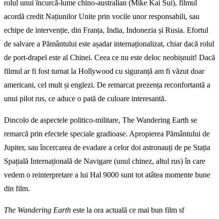
rolul unui încurcă-lume chino-australian (Mike Kai Sui), filmul
acordă credit Națiunilor Unite prin vocile unor responsabili, sau
echipe de intervenție, din Franța, India, Indonezia și Rusia. Efortul
de salvare a Pământului este așadar internaționalizat, chiar dacă rolul
de port-drapel este al Chinei. Ceea ce nu este deloc neobișnuit! Dacă
filmul ar fi fost turnat la Hollywood cu siguranță am fi văzut doar
americani, cel mult și englezi. De remarcat prezența reconfortantă a
unui pilot rus, ce aduce o pată de culoare interesantă.
Dincolo de aspectele politico-militare, The Wandering Earth se
remarcă prin efectele speciale gradioase. Apropierea Pământului de
Jupiter, sau încercarea de evadare a celor doi astronauți de pe Stația
Spațială Internațională de Navigare (unul chinez, altul rus) în care
vedem o reinterpretare a lui Hal 9000 sunt tot atâtea momente bune
din film.
The Wandering Earth
este la ora actuală ce mai bun film sf