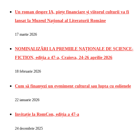
Un roman despre IA, piețe financiare și viitorul culturii va fi
lansat la Muzeul Național al Literaturii Române
17 martie 2026
NOMINALIZĂRI LA PREMIILE NAȚIONALE DE SCIENCE-
FICTION, ediția a 47-a, Craiova, 24-26 aprilie 2026
18 februarie 2026
Cum să finanțezi un eveniment cultural sau lupta cu eolienele
22 ianuarie 2026
Invitație la RomCon, ediția a 47-a
24 decembrie 2025