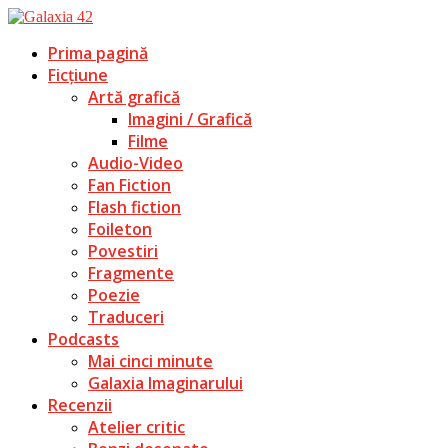
Prima pagină
Ficțiune
Artă grafică
Imagini / Grafică
Filme
Audio-Video
Fan Fiction
Flash fiction
Foileton
Povestiri
Fragmente
Poezie
Traduceri
Podcasts
Mai cinci minute
Galaxia Imaginarului
Recenzii
Atelier critic