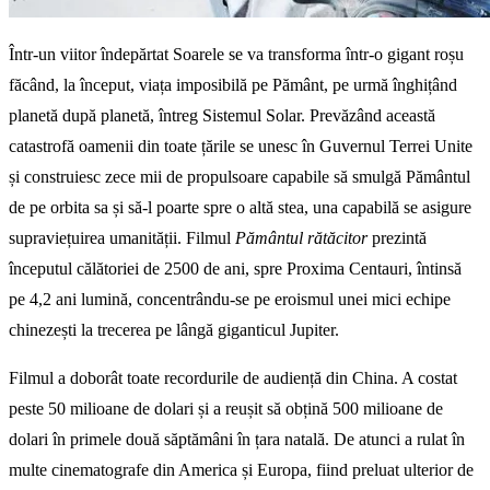
Într-un viitor îndepărtat Soarele se va transforma într-o gigant roșu
făcând, la început, viața imposibilă pe Pământ, pe urmă înghițând
planetă după planetă, întreg Sistemul Solar. Prevăzând această
catastrofă oamenii din toate țările se unesc în Guvernul Terrei Unite
și construiesc zece mii de propulsoare capabile să smulgă Pământul
de pe orbita sa și să-l poarte spre o altă stea, una capabilă se asigure
supraviețuirea umanității. Filmul
Pământul rătăcitor
prezintă
începutul călătoriei de 2500 de ani, spre Proxima Centauri, întinsă
pe 4,2 ani lumină, concentrându-se pe eroismul unei mici echipe
chinezești la trecerea pe lângă giganticul Jupiter.
Filmul a doborât toate recordurile de audiență din China. A costat
peste 50 milioane de dolari și a reușit să obțină 500 milioane de
dolari în primele două săptămâni în țara natală. De atunci a rulat în
multe cinematografe din America și Europa, fiind preluat ulterior de