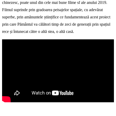
chinezesc, poate unul din cele mai bune filme sf ale anului 2019.
Filmul suprinde prin gradoarea peisajelor spațiale, cu adevărat
superbe, prin amănuntele științifice ce fundamentează acest proiect
prin care Pământul va călători timp de zeci de generații prin spațiul
rece și întunecat către o altă stea, o altă casă.