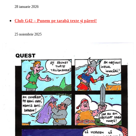
28 ianuarie 2026
Club G42 – Punem pe tarabă texte și păreri!
25 noiembrie 2025