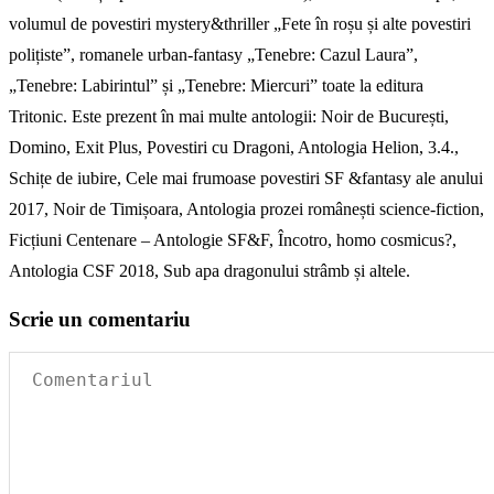
volumul de povestiri mystery&thriller „Fete în roșu și alte povestiri
polițiste”, romanele urban-fantasy „Tenebre: Cazul Laura”,
„Tenebre: Labirintul” și „Tenebre: Miercuri” toate la editura
Tritonic. Este prezent în mai multe antologii: Noir de București,
Domino, Exit Plus, Povestiri cu Dragoni, Antologia Helion, 3.4.,
Schițe de iubire, Cele mai frumoase povestiri SF &fantasy ale anului
2017, Noir de Timișoara, Antologia prozei românești science-fiction,
Ficțiuni Centenare – Antologie SF&F, Încotro, homo cosmicus?,
Antologia CSF 2018, Sub apa dragonului strâmb și altele.
Scrie un comentariu