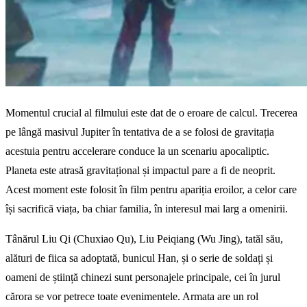
Momentul crucial al filmului este dat de o eroare de calcul. Trecerea
pe lângă masivul Jupiter în tentativa de a se folosi de gravitația
acestuia pentru accelerare conduce la un scenariu apocaliptic.
Planeta este atrasă gravitațional și impactul pare a fi de neoprit.
Acest moment este folosit în film pentru apariția eroilor, a celor care
își sacrifică viața, ba chiar familia, în interesul mai larg a omenirii.
Tânărul Liu Qi (Chuxiao Qu), Liu Peiqiang (Wu Jing), tatăl său,
alături de fiica sa adoptată, bunicul Han, și o serie de soldați și
oameni de știință chinezi sunt personajele principale, cei în jurul
cărora se vor petrece toate evenimentele. Armata are un rol