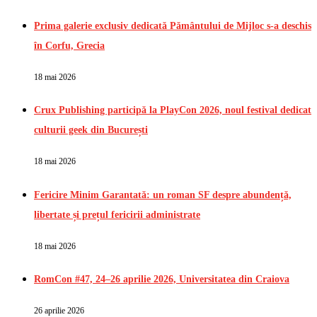
Prima galerie exclusiv dedicată Pământului de Mijloc s-a deschis
în Corfu, Grecia
18 mai 2026
Crux Publishing participă la PlayCon 2026, noul festival dedicat
culturii geek din București
18 mai 2026
Fericire Minim Garantată: un roman SF despre abundență,
libertate și prețul fericirii administrate
18 mai 2026
RomCon #47, 24–26 aprilie 2026, Universitatea din Craiova
26 aprilie 2026