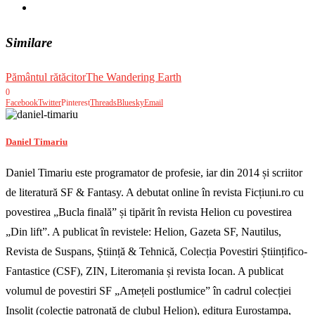
Similare
Pământul rătăcitor
The Wandering Earth
0
Facebook
Twitter
Pinterest
Threads
Bluesky
Email
Daniel Timariu
Daniel Timariu este programator de profesie, iar din 2014 și scriitor
de literatură SF & Fantasy. A debutat online în revista Ficțiuni.ro cu
povestirea „Bucla finală” și tipărit în revista Helion cu povestirea
„Din lift”. A publicat în revistele: Helion, Gazeta SF, Nautilus,
Revista de Suspans, Știință & Tehnică, Colecția Povestiri Științifico-
Fantastice (CSF), ZIN, Literomania și revista Iocan. A publicat
volumul de povestiri SF „Amețeli postlumice” în cadrul colecției
Insolit (colecție patronată de clubul Helion), editura Eurostampa,