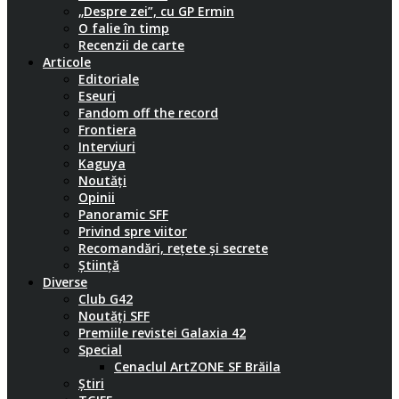
„Despre zei”, cu GP Ermin
O falie în timp
Recenzii de carte
Articole
Editoriale
Eseuri
Fandom off the record
Frontiera
Interviuri
Kaguya
Noutăți
Opinii
Panoramic SFF
Privind spre viitor
Recomandări, rețete și secrete
Știință
Diverse
Club G42
Noutăți SFF
Premiile revistei Galaxia 42
Special
Cenaclul ArtZONE SF Brăila
Știri