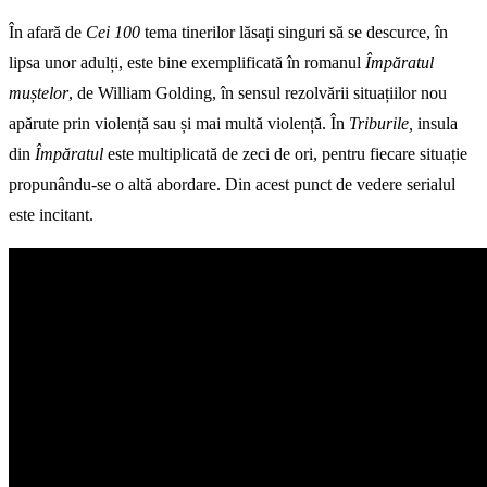
În afară de
Cei 100
tema tinerilor lăsați singuri să se descurce, în
lipsa unor adulți, este bine exemplificată în romanul
Împăratul
muștelor
, de William Golding, în sensul rezolvării situațiilor nou
apărute prin violență sau și mai multă violență. În
Triburile,
insula
din
Împăratul
este multiplicată de zeci de ori, pentru fiecare situație
propunându-se o altă abordare. Din acest punct de vedere serialul
este incitant.