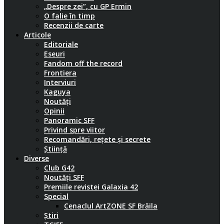
„Despre zei”, cu GP Ermin
O falie în timp
Recenzii de carte
Articole
Editoriale
Eseuri
Fandom off the record
Frontiera
Interviuri
Kaguya
Noutăți
Opinii
Panoramic SFF
Privind spre viitor
Recomandări, rețete și secrete
Știință
Diverse
Club G42
Noutăți SFF
Premiile revistei Galaxia 42
Special
Cenaclul ArtZONE SF Brăila
Știri