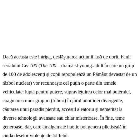
Dacă aceasta este intriga, desfășurarea acțiunii lasă de dorit. Fanii
serialului
Cei 100
(
The 100
– dramă sf young-adult în care un grup
de 100 de adolescenți și copii repopulează un Pământ devastat de un
război nuclear) vor recunoaște cel puțin o parte din temele
vehiculate: lupta pentru putere, supraviețuirea celor mai puternici,
coagularea unor grupuri (triburi) în jurul unor idei divergente,
căutarea unui paradis pierdut, accesul aleatoriu și nemeritat la
diverse tehnologii avansate sau chiar misterioase. În fine, teme
generoase, dar, care amalgamate haotic pot genera plictiseală în
ciuda deselor violențe de tot felul.