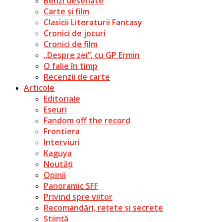
Benzi desenate
Carte și film
Clasicii Literaturii Fantasy
Cronici de jocuri
Cronici de film
„Despre zei”, cu GP Ermin
O falie în timp
Recenzii de carte
Articole
Editoriale
Eseuri
Fandom off the record
Frontiera
Interviuri
Kaguya
Noutăți
Opinii
Panoramic SFF
Privind spre viitor
Recomandări, rețete și secrete
Știință