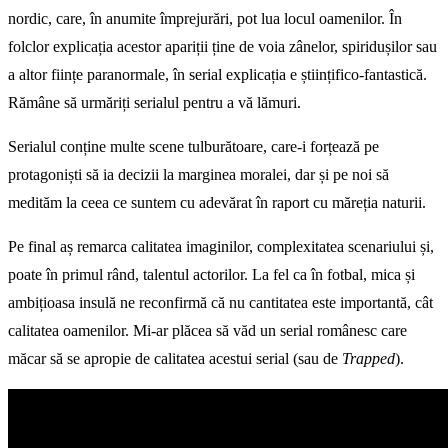
nordic, care, în anumite împrejurări, pot lua locul oamenilor. În
folclor explicația acestor apariții ține de voia zânelor, spiridușilor sau
a altor ființe paranormale, în serial explicația e științifico-fantastică.
Rămâne să urmăriți serialul pentru a vă lămuri.
Serialul conține multe scene tulburătoare, care-i forțează pe
protagoniști să ia decizii la marginea moralei, dar și pe noi să
medităm la ceea ce suntem cu adevărat în raport cu măreția naturii.
Pe final aș remarca calitatea imaginilor, complexitatea scenariului și,
poate în primul rând, talentul actorilor. La fel ca în fotbal, mica și
ambițioasa insulă ne reconfirmă că nu cantitatea este importantă, cât
calitatea oamenilor. Mi-ar plăcea să văd un serial românesc care
măcar să se apropie de calitatea acestui serial (sau de
Trapped
).