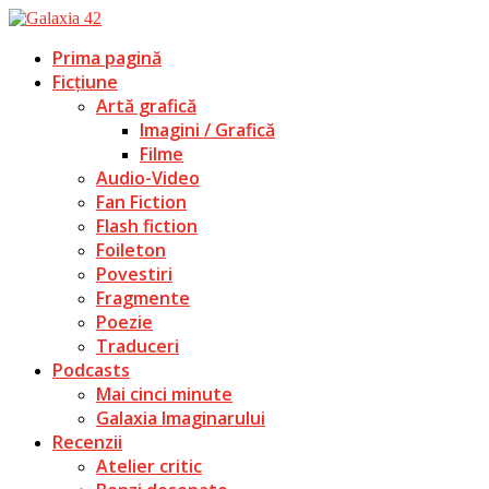
Prima pagină
Ficțiune
Artă grafică
Imagini / Grafică
Filme
Audio-Video
Fan Fiction
Flash fiction
Foileton
Povestiri
Fragmente
Poezie
Traduceri
Podcasts
Mai cinci minute
Galaxia Imaginarului
Recenzii
Atelier critic