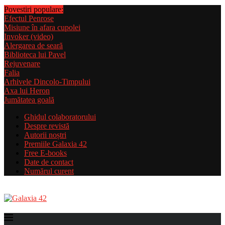
Povestiri populare:
Efectul Penrose
Misiune în afara cupolei
Invoker (video)
Alergarea de seară
Biblioteca lui Pavel
Rejuvenare
Falia
Arhivele Dincolo-Timpului
Axa lui Heron
Jumătatea goală
Ghidul colaboratorului
Despre revistă
Autorii noștri
Premiile Galaxia 42
Free E-books
Date de contact
Numărul curent