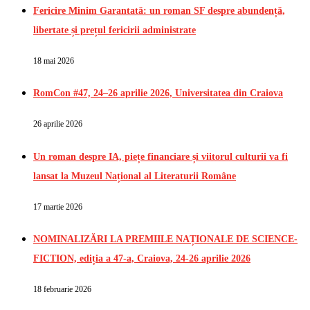
Fericire Minim Garantată: un roman SF despre abundență,
libertate și prețul fericirii administrate
18 mai 2026
RomCon #47, 24–26 aprilie 2026, Universitatea din Craiova
26 aprilie 2026
Un roman despre IA, piețe financiare și viitorul culturii va fi
lansat la Muzeul Național al Literaturii Române
17 martie 2026
NOMINALIZĂRI LA PREMIILE NAȚIONALE DE SCIENCE-
FICTION, ediția a 47-a, Craiova, 24-26 aprilie 2026
18 februarie 2026