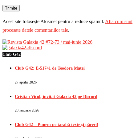
Acest site folosește Akismet pentru a reduce spamul.
Află cum sunt
procesate datele comentariilor tale
.
Club G42
Club G42: E-51741 de Teodora Matei
27 aprilie 2026
Cristian Vicol, invitat Galaxia 42 pe Discord
28 ianuarie 2026
Club G42 – Punem pe tarabă texte și păreri!