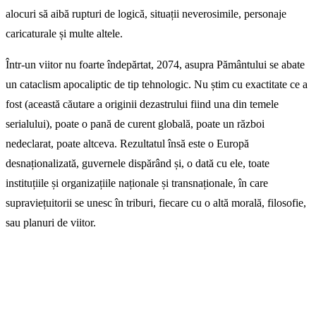
alocuri să aibă rupturi de logică, situații neverosimile, personaje
caricaturale și multe altele.
Într-un viitor nu foarte îndepărtat, 2074, asupra Pământului se abate
un cataclism apocaliptic de tip tehnologic. Nu știm cu exactitate ce a
fost (această căutare a originii dezastrului fiind una din temele
serialului), poate o pană de curent globală, poate un război
nedeclarat, poate altceva. Rezultatul însă este o Europă
desnaționalizată, guvernele dispărând și, o dată cu ele, toate
instituțiile și organizațiile naționale și transnaționale, în care
supraviețuitorii se unesc în triburi, fiecare cu o altă morală, filosofie,
sau planuri de viitor.