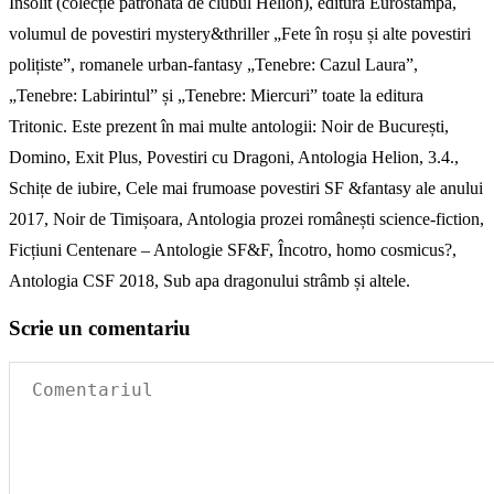
Insolit (colecție patronată de clubul Helion), editura Eurostampa,
volumul de povestiri mystery&thriller „Fete în roșu și alte povestiri
polițiste”, romanele urban-fantasy „Tenebre: Cazul Laura”,
„Tenebre: Labirintul” și „Tenebre: Miercuri” toate la editura
Tritonic. Este prezent în mai multe antologii: Noir de București,
Domino, Exit Plus, Povestiri cu Dragoni, Antologia Helion, 3.4.,
Schițe de iubire, Cele mai frumoase povestiri SF &fantasy ale anului
2017, Noir de Timișoara, Antologia prozei românești science-fiction,
Ficțiuni Centenare – Antologie SF&F, Încotro, homo cosmicus?,
Antologia CSF 2018, Sub apa dragonului strâmb și altele.
Scrie un comentariu