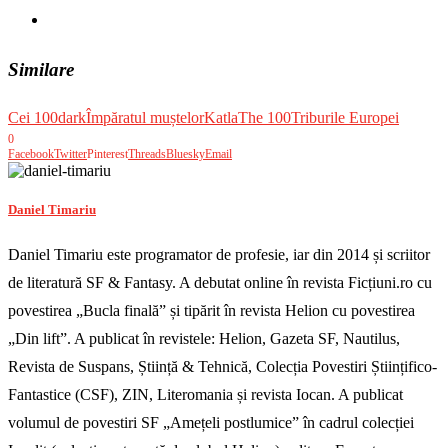
Similare
Cei 100
dark
Împăratul muștelor
Katla
The 100
Triburile Europei
0
Facebook
Twitter
Pinterest
Threads
Bluesky
Email
Daniel Timariu
Daniel Timariu este programator de profesie, iar din 2014 și scriitor
de literatură SF & Fantasy. A debutat online în revista Ficțiuni.ro cu
povestirea „Bucla finală” și tipărit în revista Helion cu povestirea
„Din lift”. A publicat în revistele: Helion, Gazeta SF, Nautilus,
Revista de Suspans, Știință & Tehnică, Colecția Povestiri Științifico-
Fantastice (CSF), ZIN, Literomania și revista Iocan. A publicat
volumul de povestiri SF „Amețeli postlumice” în cadrul colecției