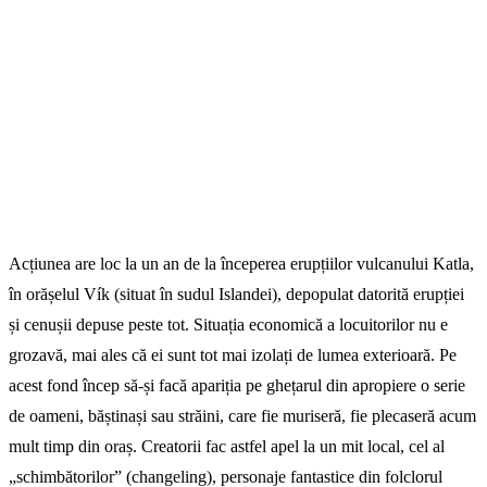
Acțiunea are loc la un an de la începerea erupțiilor vulcanului Katla,
în orășelul Vík (situat în sudul Islandei), depopulat datorită erupției
și cenușii depuse peste tot. Situația economică a locuitorilor nu e
grozavă, mai ales că ei sunt tot mai izolați de lumea exterioară. Pe
acest fond încep să-și facă apariția pe ghețarul din apropiere o serie
de oameni, băștinași sau străini, care fie muriseră, fie plecaseră acum
mult timp din oraș. Creatorii fac astfel apel la un mit local, cel al
„schimbătorilor” (changeling), personaje fantastice din folclorul