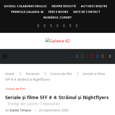
GHIDUL COLABORATORULUI
DESPRE REVISTĂ
AUTORII NOȘTRI
PREMIILE GALAXIA 42
FREE E-BOOKS
DATE DE CONTACT
NUMĂRUL CURENT
Home
Recenzii
Cronici de film
Seriale și filme
SFF # 4: Străinul și Nightflyers
Cronici de film
Seriale și filme SFF # 4: Străinul și Nightflyers
(timp de citire:
7
minute)
de
Daniel Timariu
20 septembrie 2020