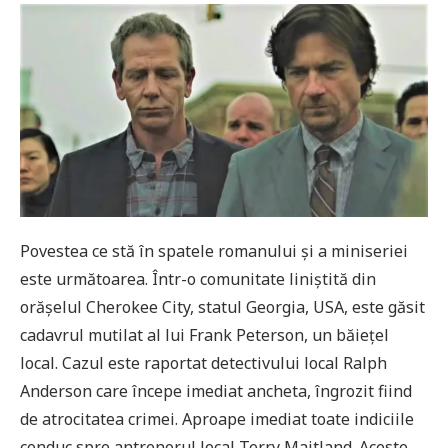
Povestea ce stă în spatele romanului și a miniseriei
este următoarea. Într-o comunitate liniștită din
orășelul Cherokee City, statul Georgia, USA, este găsit
cadavrul mutilat al lui Frank Peterson, un băiețel
local. Cazul este raportat detectivului local Ralph
Anderson care începe imediat ancheta, îngrozit fiind
de atrocitatea crimei. Aproape imediat toate indiciile
conduc spre antrenorul local Terry Maitland. Aceste