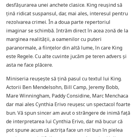
desfășurarea unei anchete clasice. King reușind să
țină ridicat suspansul, dar, mai ales, interesul pentru
rezolvarea crimei. În a doua parte repertoriul
imaginar se schimbă. Intrăm direct în acea zonă de la
marginea realității, a oamenilor cu puteri
paranormale, a ființelor din altă lume, în care King
este Regele. Cu alte cuvinte jucăm pe teren advers și
asta ne face plăcere.
Miniseria reușește să țină pasul cu textul lui King.
Actorii Ben Mendelsohn, Bill Camp, Jeremy Bobb,
Mare Winningham, Paddy Considine, Marc Menchaca
dar mai ales Cynthia Erivo reușesc un spectacol foarte
bun. Vă spun sincer am avut o strângere de inimă față
de interpretarea lui Cynthia Erivo, dar mă bucur că
pot spune acum că actrița face un rol bun în pielea