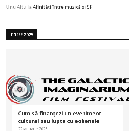
Unu Altu
la
Afinități între muzică și SF
TGIFF 2025
Cum să finanțezi un eveniment
cultural sau lupta cu eolienele
22 ianuarie 2026