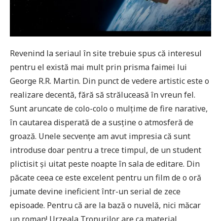
Revenind la seriaul în site trebuie spus că interesul
pentru el există mai mult prin prisma faimei lui
George R.R. Martin. Din punct de vedere artistic este o
realizare decentă, fără să străluceasă în vreun fel.
Sunt aruncate de colo-colo o mulțime de fire narative,
în cautarea disperată de a susține o atmosferă de
groază. Unele secvențe am avut impresia că sunt
introduse doar pentru a trece timpul, de un student
plictisit și uitat peste noapte în sala de editare. Din
păcate ceea ce este excelent pentru un film de o oră
jumate devine ineficient într-un serial de zece
episoade. Pentru că are la bază o nuvelă, nici măcar
un roman! Urzeala Tronurilor are ca material