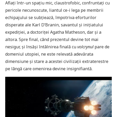
Aflați într-un spațiu mic, claustrofobic, confruntați cu
pericole necunoscute, liantul ce-i lega pe membrii
echipajului se subțiează, împotriva eforturilor
disperate ale Karl D’Branin, savantul și inițiatului
expediției, a doctoriței Agatha Matheson, dar și a
altora. Spre final, când prezentul devine tot mai
nesigur, și însăși întâlnirea finală cu
volcrynul
pare de
domeniul utopiei, ne este relevată adevărata
dimensiune și stare a acestei civilizații extraterestre
pe lângă care omenirea devine insignifiantă.