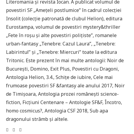
Literomania și revista Iocan. A publicat volumul de
povestiri SF „Amețeli postlumice” în cadrul colecției
Insolit (colecție patronată de clubul Helion), editura
Eurostampa, volumul de povestiri mystery&thriller
„Fete în roșu și alte povestiri polițiste”, romanele
urban-fantasy „Tenebre: Cazul Laura”, „Tenebre:
Labirintul” și „Tenebre: Miercuri” toate la editura
Tritonic. Este prezent în mai multe antologii: Noir de
București, Domino, Exit Plus, Povestiri cu Dragoni,
Antologia Helion, 3.4., Schițe de iubire, Cele mai
frumoase povestiri SF &fantasy ale anului 2017, Noir
de Timișoara, Antologia prozei românești science-
fiction, Ficțiuni Centenare – Antologie SF&F, Încotro,
homo cosmicus?, Antologia CSF 2018, Sub apa
dragonului strâmb și altele.