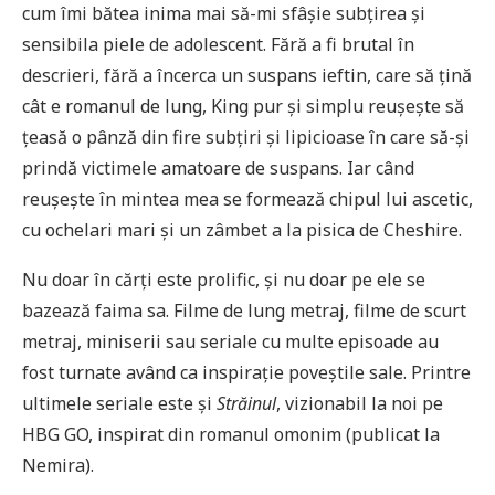
cum îmi bătea inima mai să-mi sfâșie subțirea și
sensibila piele de adolescent. Fără a fi brutal în
descrieri, fără a încerca un suspans ieftin, care să țină
cât e romanul de lung, King pur și simplu reușește să
țeasă o pânză din fire subțiri și lipicioase în care să-și
prindă victimele amatoare de suspans. Iar când
reușește în mintea mea se formează chipul lui ascetic,
cu ochelari mari și un zâmbet a la pisica de Cheshire.
Nu doar în cărți este prolific, și nu doar pe ele se
bazează faima sa. Filme de lung metraj, filme de scurt
metraj, miniserii sau seriale cu multe episoade au
fost turnate având ca inspirație poveștile sale. Printre
ultimele seriale este și
Străinul
, vizionabil la noi pe
HBG GO, inspirat din romanul omonim (publicat la
Nemira).