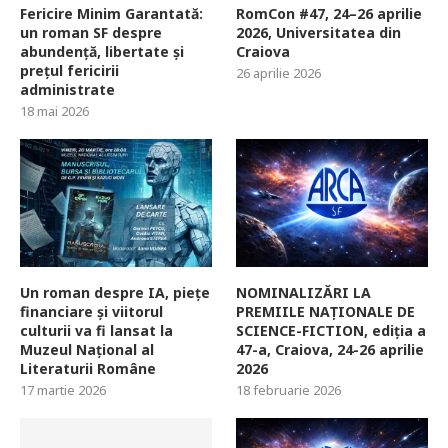
Fericire Minim Garantată:
RomCon #47, 24–26 aprilie
un roman SF despre
2026, Universitatea din
abundență, libertate și
Craiova
prețul fericirii
26 aprilie 2026
administrate
18 mai 2026
Un roman despre IA, piețe
NOMINALIZĂRI LA
financiare și viitorul
PREMIILE NAȚIONALE DE
culturii va fi lansat la
SCIENCE-FICTION, ediția a
Muzeul Național al
47-a, Craiova, 24-26 aprilie
Literaturii Române
2026
17 martie 2026
18 februarie 2026