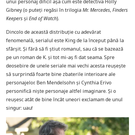
unui personaj dificil așa cum este detectiva Holly
Gibney (o puteți regăsi în trilogia
Mr. Mercedes
,
Finders
Keepers
și
End of Watch
).
Dincolo de această distribuție cu adevărat
fenomenală, serialul este King de la început până la
sfârșit. Și fără să fi știut romanul, sau că se bazează
pe un roman de K. și tot mi-aș fi dat seama. Spre
deosebire de unele seriale mai vechi acesta reușește
să surprindă foarte bine zbaterile interioare ale
personajelor. Ben Mendelsohn și Cynthia Erivo
personifică niște personaje altfel imaginare. Și o
reușesc atât de bine încât uneori exclamam de unul
singur: uau!