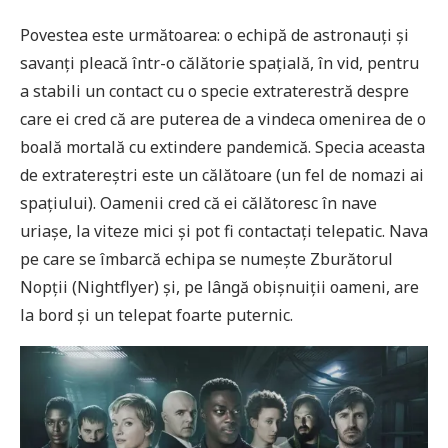
Povestea este următoarea: o echipă de astronauți și
savanți pleacă într-o călătorie spațială, în vid, pentru
a stabili un contact cu o specie extraterestră despre
care ei cred că are puterea de a vindeca omenirea de o
boală mortală cu extindere pandemică. Specia aceasta
de extratereștri este un călătoare (un fel de nomazi ai
spațiului). Oamenii cred că ei călătoresc în nave
uriașe, la viteze mici și pot fi contactați telepatic. Nava
pe care se îmbarcă echipa se numește Zburătorul
Nopții (Nightflyer) și, pe lângă obișnuiții oameni, are
la bord și un telepat foarte puternic.