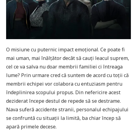
O misiune cu puternic impact emoțional. Ce poate fi
mai uman, mai înălțător decât să cauți leacul suprem,
cel ce va salva nu doar membrii familiei ci întreaga
lume? Prin urmare cred că suntem de acord cu toții că
membrii echipei vor colabora cu entuziasm pentru
îndeplinirea scopului propus. Din nefericire acest
deziderat începe destul de repede să se destrame.
Nava suferă accidente stranii, personalul echipajului
se confruntă cu situații la limită, ba chiar încep să
apară primele decese.