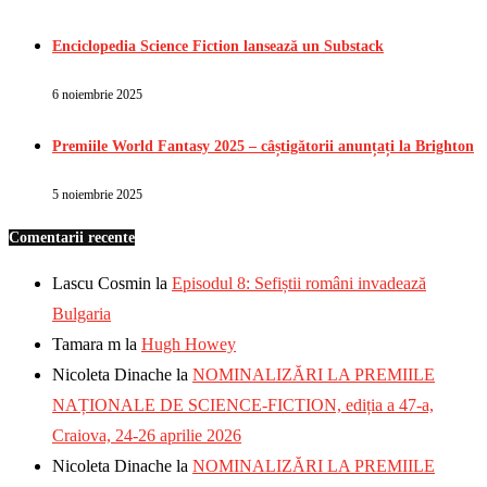
Enciclopedia Science Fiction lansează un Substack
6 noiembrie 2025
Premiile World Fantasy 2025 – câștigătorii anunțați la Brighton
5 noiembrie 2025
Comentarii recente
Lascu Cosmin
la
Episodul 8: Sefiștii români invadează
Bulgaria
Tamara m
la
Hugh Howey
Nicoleta Dinache
la
NOMINALIZĂRI LA PREMIILE
NAȚIONALE DE SCIENCE-FICTION, ediția a 47-a,
Craiova, 24-26 aprilie 2026
Nicoleta Dinache
la
NOMINALIZĂRI LA PREMIILE