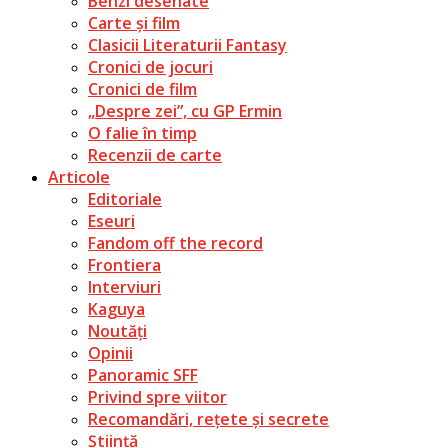
Benzi desenate
Carte și film
Clasicii Literaturii Fantasy
Cronici de jocuri
Cronici de film
„Despre zei”, cu GP Ermin
O falie în timp
Recenzii de carte
Articole
Editoriale
Eseuri
Fandom off the record
Frontiera
Interviuri
Kaguya
Noutăți
Opinii
Panoramic SFF
Privind spre viitor
Recomandări, rețete și secrete
Știință