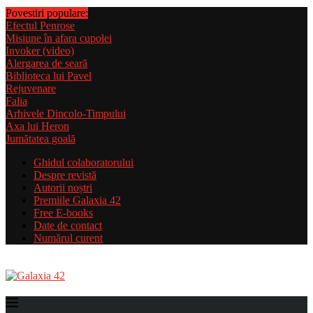
Povestiri populare:
Efectul Penrose
Misiune în afara cupolei
Invoker (video)
Alergarea de seară
Biblioteca lui Pavel
Rejuvenare
Falia
Arhivele Dincolo-Timpului
Axa lui Heron
Jumătatea goală
Ghidul colaboratorului
Despre revistă
Autorii noștri
Premiile Galaxia 42
Free E-books
Date de contact
Numărul curent