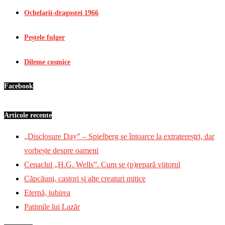
Ochelarii-dragostei 1966
Peștele fulger
Dileme cosmice
Facebook
Articole recente
„Disclosure Day” – Spielberg se întoarce la extratereștri, dar
vorbește despre oameni
Cenaclul „H.G. Wells”. Cum se (p)repară viitorul
Căpcăuni, castori și alte creaturi mitice
Eternă, iubirea
Patimile lui Lazăr