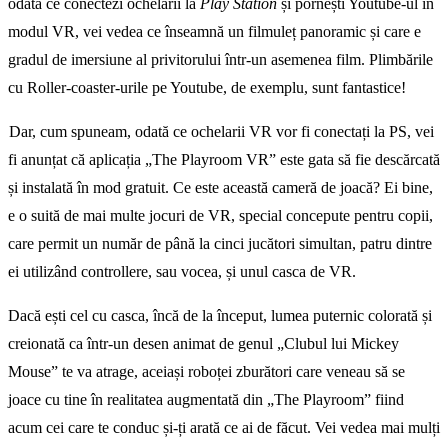
odată ce conectezi ochelarii la
Play Station
și pornești Youtube-ul în
modul VR, vei vedea ce înseamnă un filmuleț panoramic și care e
gradul de imersiune al privitorului într-un asemenea film. Plimbările
cu Roller-coaster-urile pe Youtube, de exemplu, sunt fantastice!
Dar, cum spuneam, odată ce ochelarii VR vor fi conectați la PS, vei
fi anunțat că aplicația „The Playroom VR” este gata să fie descărcată
și instalată în mod gratuit. Ce este această cameră de joacă? Ei bine,
e o suită de mai multe jocuri de VR, special concepute pentru copii,
care permit un număr de până la cinci jucători simultan, patru dintre
ei utilizând controllere, sau vocea, și unul casca de VR.
Dacă ești cel cu casca, încă de la început, lumea puternic colorată și
creionată ca într-un desen animat de genul „Clubul lui Mickey
Mouse” te va atrage, aceiași roboței zburători care veneau să se
joace cu tine în realitatea augmentată din „The Playroom” fiind
acum cei care te conduc și-ți arată ce ai de făcut. Vei vedea mai mulți