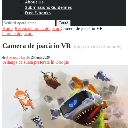
About Us
Submissions Guidelines
Free E-books
Caută
Home
Recenzii
Cronici de jocuri
Camera de joacă în VR
Cronici de jocuri
Camera de joacă în VR
(timp de citire:
3
minute)
de
Alexandru Lamba
20 iunie 2020
Adaugă ca sursă preferată în Google