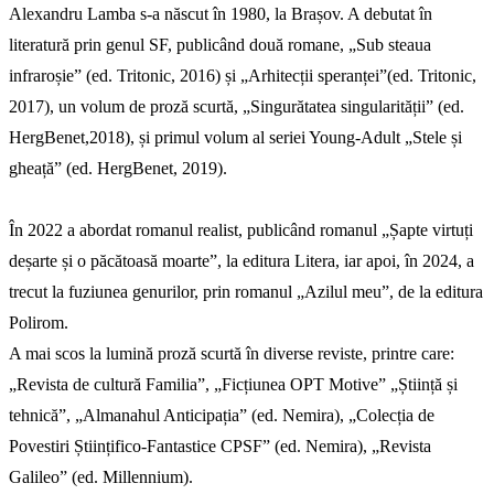
Alexandru Lamba s-a născut în 1980, la Brașov. A debutat în
literatură prin genul SF, publicând două romane, „Sub steaua
infraroșie” (ed. Tritonic, 2016) și „Arhitecții speranței”(ed. Tritonic,
2017), un volum de proză scurtă, „Singurătatea singularității” (ed.
HergBenet,2018), și primul volum al seriei Young-Adult „Stele și
gheață” (ed. HergBenet, 2019).
În 2022 a abordat romanul realist, publicând romanul „Șapte virtuți
deșarte și o păcătoasă moarte”, la editura Litera, iar apoi, în 2024, a
trecut la fuziunea genurilor, prin romanul „Azilul meu”, de la editura
Polirom.
A mai scos la lumină proză scurtă în diverse reviste, printre care:
„Revista de cultură Familia”, „Ficțiunea OPT Motive” „Știință și
tehnică”, „Almanahul Anticipația” (ed. Nemira), „Colecția de
Povestiri Științifico-Fantastice CPSF” (ed. Nemira), „Revista
Galileo” (ed. Millennium).