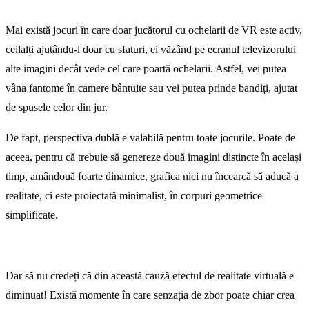
Mai există jocuri în care doar jucătorul cu ochelarii de VR este activ,
ceilalți ajutându-l doar cu sfaturi, ei văzând pe ecranul televizorului
alte imagini decât vede cel care poartă ochelarii. Astfel, vei putea
vâna fantome în camere bântuite sau vei putea prinde bandiți, ajutat
de spusele celor din jur.
De fapt, perspectiva dublă e valabilă pentru toate jocurile. Poate de
aceea, pentru că trebuie să genereze două imagini distincte în același
timp, amândouă foarte dinamice, grafica nici nu încearcă să aducă a
realitate, ci este proiectată minimalist, în corpuri geometrice
simplificate.
Dar să nu credeți că din această cauză efectul de realitate virtuală e
diminuat! Există momente în care senzația de zbor poate chiar crea