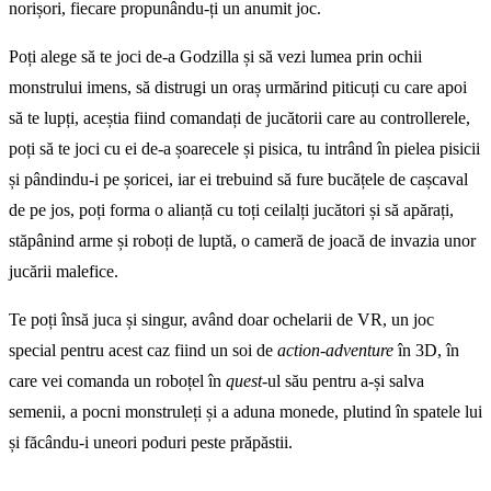
norișori, fiecare propunându-ți un anumit joc.
Poți alege să te joci de-a Godzilla și să vezi lumea prin ochii
monstrului imens, să distrugi un oraș urmărind piticuți cu care apoi
să te lupți, aceștia fiind comandați de jucătorii care au controllerele,
poți să te joci cu ei de-a șoarecele și pisica, tu intrând în pielea pisicii
și pândindu-i pe șoricei, iar ei trebuind să fure bucățele de cașcaval
de pe jos, poți forma o alianță cu toți ceilalți jucători și să apărați,
stăpânind arme și roboți de luptă, o cameră de joacă de invazia unor
jucării malefice.
Te poți însă juca și singur, având doar ochelarii de VR, un joc
special pentru acest caz fiind un soi de
action-adventure
în 3D, în
care vei comanda un roboțel în
quest
-ul său pentru a-și salva
semenii, a pocni monstruleți și a aduna monede, plutind în spatele lui
și făcându-i uneori poduri peste prăpăstii.