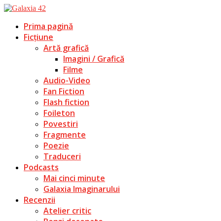
Prima pagină
Ficțiune
Artă grafică
Imagini / Grafică
Filme
Audio-Video
Fan Fiction
Flash fiction
Foileton
Povestiri
Fragmente
Poezie
Traduceri
Podcasts
Mai cinci minute
Galaxia Imaginarului
Recenzii
Atelier critic