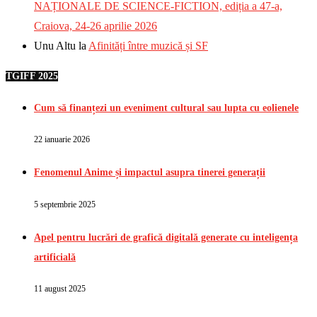
NAȚIONALE DE SCIENCE-FICTION, ediția a 47-a,
Craiova, 24-26 aprilie 2026
Unu Altu
la
Afinități între muzică și SF
TGIFF 2025
Cum să finanțezi un eveniment cultural sau lupta cu eolienele
22 ianuarie 2026
Fenomenul Anime și impactul asupra tinerei generații
5 septembrie 2025
Apel pentru lucrări de grafică digitală generate cu inteligența
artificială
11 august 2025