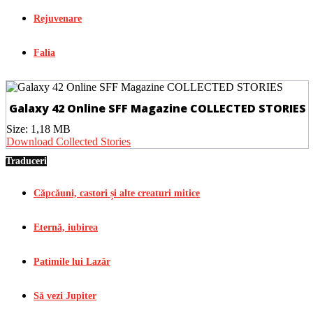
Rejuvenare
Falia
Galaxy 42 Online SFF Magazine COLLECTED STORIES
Size:
1,18 MB
Download Collected Stories
Traduceri
Căpcăuni, castori și alte creaturi mitice
Eternă, iubirea
Patimile lui Lazăr
Să vezi Jupiter