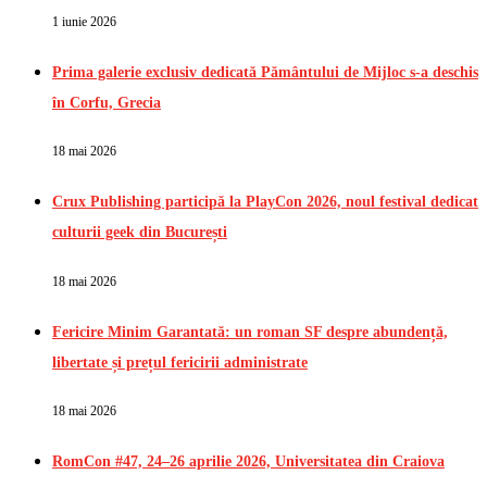
1 iunie 2026
Prima galerie exclusiv dedicată Pământului de Mijloc s-a deschis
în Corfu, Grecia
18 mai 2026
Crux Publishing participă la PlayCon 2026, noul festival dedicat
culturii geek din București
18 mai 2026
Fericire Minim Garantată: un roman SF despre abundență,
libertate și prețul fericirii administrate
18 mai 2026
RomCon #47, 24–26 aprilie 2026, Universitatea din Craiova