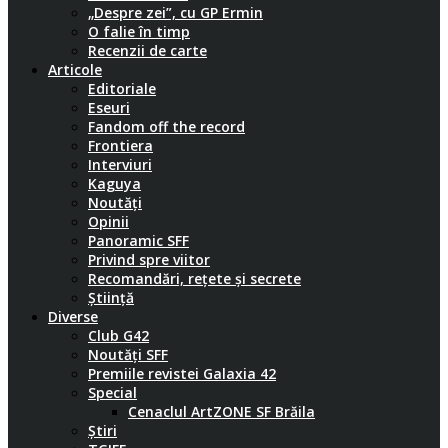
„Despre zei”, cu GP Ermin
O falie în timp
Recenzii de carte
Articole
Editoriale
Eseuri
Fandom off the record
Frontiera
Interviuri
Kaguya
Noutăți
Opinii
Panoramic SFF
Privind spre viitor
Recomandări, rețete și secrete
Știință
Diverse
Club G42
Noutăți SFF
Premiile revistei Galaxia 42
Special
Cenaclul ArtZONE SF Brăila
Știri