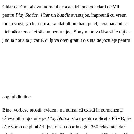
Chiar dacă nu ai avut norocul de a achiziționa ochelarii de VR
pentru
Play Station 4
într-un
bundle
avantajos, împreună cu vreun
joc în vogă, și chiar dacă ți-ai dat ultimii bani pe el, nerămânându-ți
nici măcar zece lei să cumperi un joc, Sony nu te va lăsa să te uiți cu
jind la noua ta jucărie, ci îți va oferi gratuit o suită de joculețe pentru
copilul din tine.
Bine, vorbesc prostii, evident, nu numai că există în permanență
câteva titluri gratuite pe
Play Station store
pentru aplicația PSVR, fie
că e vorba de plimbări, jocuri sau doar imagini 360 relaxante, dar