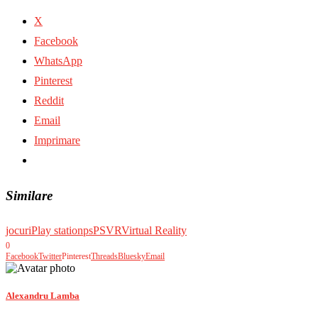
X
Facebook
WhatsApp
Pinterest
Reddit
Email
Imprimare
Similare
jocuri
Play station
ps
PSVR
Virtual Reality
0
Facebook
Twitter
Pinterest
Threads
Bluesky
Email
Alexandru Lamba