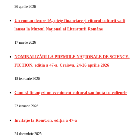
26 aprilie 2026
Un roman despre IA, piețe financiare și viitorul culturii va fi
lansat la Muzeul Național al Literaturii Române
17 martie 2026
NOMINALIZĂRI LA PREMIILE NAȚIONALE DE SCIENCE-
FICTION, ediția a 47-a, Craiova, 24-26 aprilie 2026
18 februarie 2026
Cum să finanțezi un eveniment cultural sau lupta cu eolienele
22 ianuarie 2026
Invitație la RomCon, ediția a 47-a
24 decembrie 2025