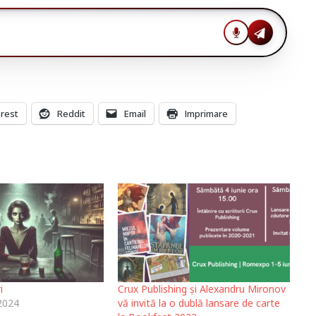
erest
Reddit
Email
Imprimare
i
Crux Publishing și Alexandru Mironov
2024
vă invită la o dublă lansare de carte