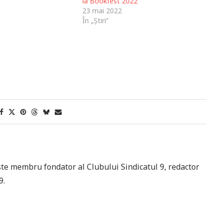
la Bookfest 2022
23 mai 2022
În „Știri”
ste membru fondator al Clubului Sindicatul 9, redactor
9.