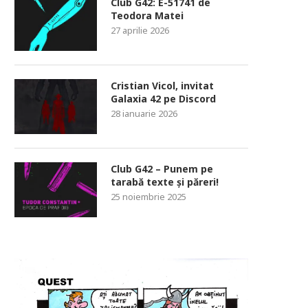
Club G42: E-51741 de
Teodora Matei
27 aprilie 2026
Cristian Vicol, invitat
Galaxia 42 pe Discord
28 ianuarie 2026
Club G42 – Punem pe
tarabă texte și păreri!
25 noiembrie 2025