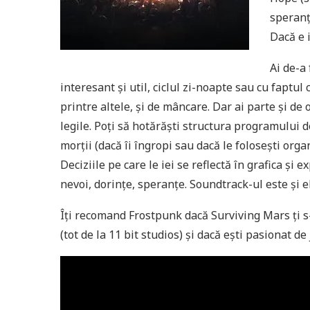
speranț
Dacă e 
Ai de-a
interesant și util, ciclul zi-noapte sau cu faptul 
printre altele, și de mâncare. Dar ai parte și de
legile. Poți să hotărăști structura programului d
morții (dacă îi îngropi sau dacă le folosești org
Deciziile pe care le iei se reflectă în grafica și
nevoi, dorințe, speranțe. Soundtrack-ul este și el
Îți recomand Frostpunk dacă Surviving Mars ți s-
(tot de la 11 bit studios) și dacă ești pasionat de