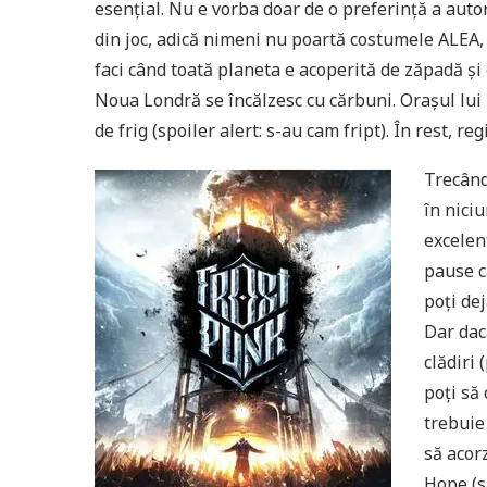
esențial. Nu e vorba doar de o preferință a auto
din joc, adică nimeni nu poartă costumele ALEA,
faci când toată planeta e acoperită de zăpadă și 
Noua Londră se încălzesc cu cărbuni. Orașul lui 
de frig (spoiler alert: s-au cam fript). În rest, 
Trecând
în nici
excelent
pause c
poți de
Dar dac
clădiri 
poți să
trebuie 
să acor
Hope (s