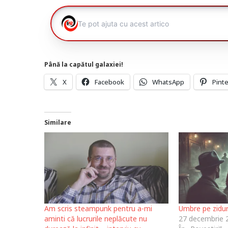
Până la capătul galaxiei!
X
Facebook
WhatsApp
Pint
Similare
Am scris steampunk pentru a-mi
Umbre pe zidur
aminti că lucrurile neplăcute nu
27 decembrie 