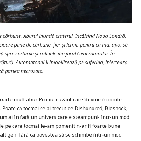
 de cărbune. Aburul inundă craterul, încălzind Noua Londră.
cioare pline de cărbune, fier și lemn, pentru ca mai apoi să
ă spre corturile și colibele din jurul Generatorului. În
ătură. Automatonul îl imobilizează pe suferind, injectează
ază partea necrozată.
oarte mult abur. Primul cuvânt care îți vine în minte
 Poate că tocmai ce ai trecut de Dishonored, Bioshock,
acum ai în față un univers care e steampunk într-un mod
rile pe care tocmai le-am pomenit n-ar fi foarte bune,
n alt gen, fără ca povestea să se schimbe într-un mod