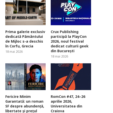
Prima galerie exclusiv
Crux Publishing
dedicată Pământului
participă la PlayCon
de Mijloc s-a deschis
2026, noul festival
în Corfu, Grecia
dedicat culturii geek
din București
18 mai 2026
18 mai 2026
Fericire Minim
RomCon #47, 24–26
Garantată: un roman
aprilie 2026,
SF despre abundență,
Universitatea din
libertate și prețul
Craiova