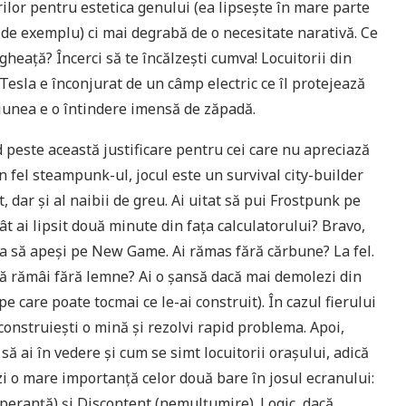
rilor pentru estetica genului (ea lipsește în mare parte
 de exemplu) ci mai degrabă de o necesitate narativă. Ce
gheață? Încerci să te încălzești cumva! Locuitorii din
Tesla e înconjurat de un câmp electric ce îl protejează
regiunea e o întindere imensă de zăpadă.
 peste această justificare pentru cei care nu apreciază
un fel steampunk-ul, jocul este un survival city-builder
, dar și al naibii de greu. Ai uitat să pui Frostpunk pe
ât ai lipsit două minute din fața calculatorului? Bravo,
ja să apeși pe New Game. Ai rămas fără cărbune? La fel.
ă rămâi fără lemne? Ai o șansă dacă mai demolezi din
(pe care poate tocmai ce le-ai construit). În cazul fierului
 construiești o mină și rezolvi rapid problema. Apoi,
să ai în vedere și cum se simt locuitorii orașului, adică
zi o mare importanță celor două bare în josul ecranului:
peranță) și Discontent (nemulțumire). Logic, dacă