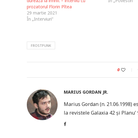
durează la infinit – interviu cu
În „Povestiri”
prozatorul Florin Pîtea
29 martie 2021
În „Interviuri”
FROSTPUNK
0
MARIUS GORDAN JR.
Marius Gordan (n. 21.06.1998) e
la revistele Galaxia 42 și Planu' 