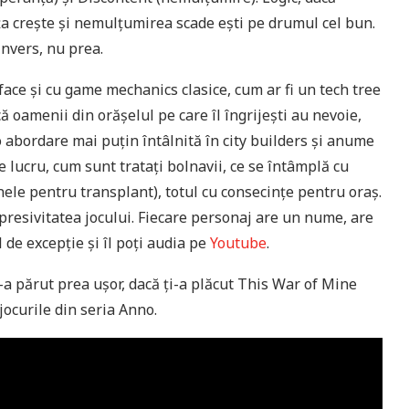
a crește și nemulțumirea scade ești pe drumul cel bun.
invers, nu prea.
 face și cu game mechanics clasice, cum ar fi un tech tree
că oamenii din orășelul pe care îl îngrijești au nevoie,
 o abordare mai puțin întâlnită în city builders și anume
e lucru, cum sunt tratați bolnavii, ce se întâmplă cu
anele pentru transplant), totul cu consecințe pentru oraș.
 expresivitatea jocului. Fiecare personaj are un nume, are
 de excepție și îl poți audia pe
Youtube
.
a părut prea ușor, dacă ți-a plăcut This War of Mine
 jocurile din seria Anno.