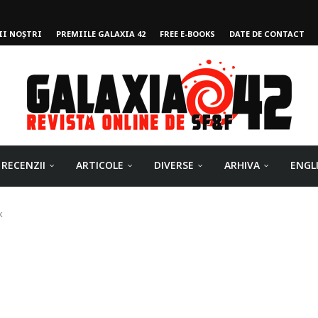
II NOȘTRI
PREMIILE GALAXIA 42
FREE E-BOOKS
DATE DE CONTACT
ului
RECENZII
ARTICOLE
DIVERSE
ARHIVA
ENGL
k