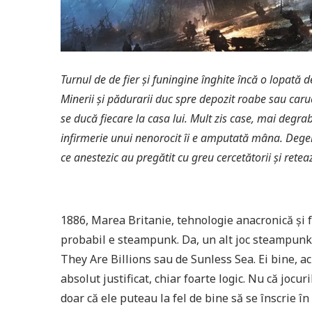
Turnul de de fier și funingine înghite încă o lopată
Minerii și pădurarii duc spre depozit roabe sau caru
se ducă fiecare la casa lui. Mult zis case, mai degrab
infirmerie unui nenorocit îi e amputată mâna. Deger
ce anestezic au pregătit cu greu cercetătorii și rete
1886, Marea Britanie, tehnologie anacronică și f
probabil e steampunk. Da, un alt joc steampunk.
They Are Billions sau de Sunless Sea. Ei bine, 
absolut justificat, chiar foarte logic. Nu că jocu
doar că ele puteau la fel de bine să se înscrie î