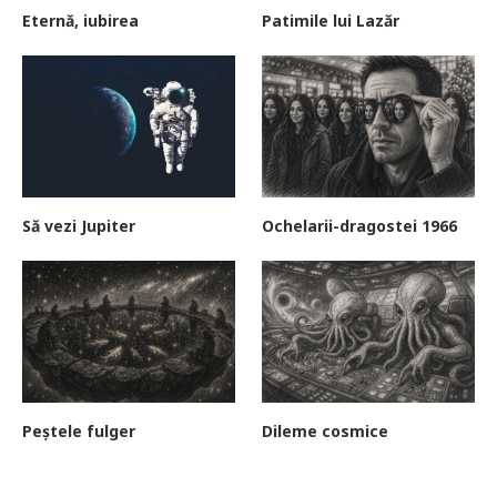
Eternă, iubirea
Patimile lui Lazăr
Să vezi Jupiter
Ochelarii-dragostei 1966
Peștele fulger
Dileme cosmice