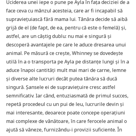
Uciderea unei iepe o pune pe Ayla în fața deciziei de a
face ceva cu mânzul acesteia, care ar fi incapabil să
supraviețuiască fără mama lui. Tânăra decide să aibă
grijă de el (de fapt, de ea, pentru că este o femelă) și,
astfel, are un câștig dublu: nu mai e singură și
descoperă avantajele pe care le aduce dresarea unui
animal. Pe măsură ce crește, Whinney se dovedește
utilă în a o transporta pe Ayla pe distanțe lungi și în a
aduce înapoi cantități mult mai mari de carne, lemne
și diverse alte lucruri decât putea tânăra să ducă
singură. Șansele ei de supraviețuire cresc astfel
semnificativ. Iar când, entuziasmată de primul succes,
repetă procedeul cu un pui de leu, lucrurile devin și
mai interesante, deoarece poate concepe operațiuni
mai complexe de vânătoare, în care ferocele animal o
ajută să vâneze, furnizându-i provizii suficiente. În