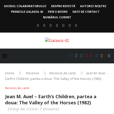
GHIDUL COLABORATORULUI
DESPRE REVISTĂ
AUTORII NOȘTRI
PREMIILE GALAXIA 42
FREE E-BOOKS
DATE DE CONTACT
NUMĂRUL CURENT
Home
Recenzii
Recenzii de carte
Jean M. Auel –
Earth’s Children, partea a doua: The Valley of the Horses (1982)
Recenzii de carte
Jean M. Auel – Earth’s Children, partea a
doua: The Valley of the Horses (1982)
(timp de citire:
7
minute)