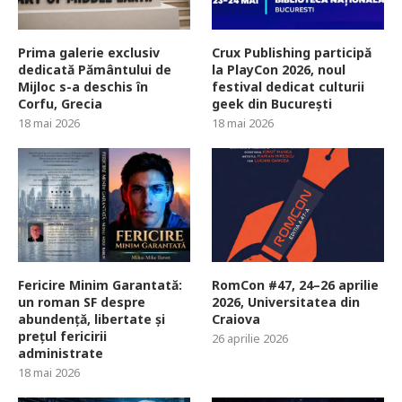
Prima galerie exclusiv
Crux Publishing participă
dedicată Pământului de
la PlayCon 2026, noul
Mijloc s-a deschis în
festival dedicat culturii
Corfu, Grecia
geek din București
18 mai 2026
18 mai 2026
Fericire Minim Garantată:
RomCon #47, 24–26 aprilie
un roman SF despre
2026, Universitatea din
abundență, libertate și
Craiova
prețul fericirii
26 aprilie 2026
administrate
18 mai 2026