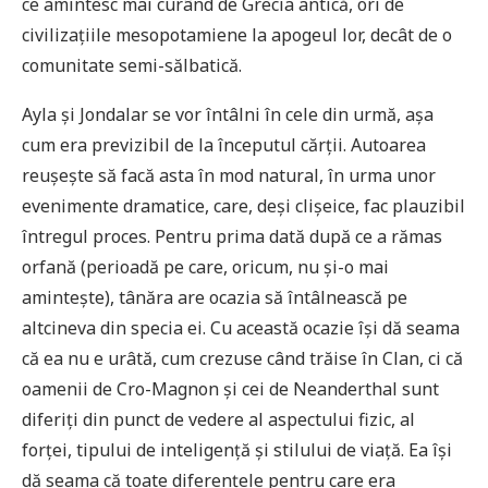
ce amintesc mai curând de Grecia antică, ori de
civilizațiile mesopotamiene la apogeul lor, decât de o
comunitate semi-sălbatică.
Ayla și Jondalar se vor întâlni în cele din urmă, așa
cum era previzibil de la începutul cărții. Autoarea
reușește să facă asta în mod natural, în urma unor
evenimente dramatice, care, deși clișeice, fac plauzibil
întregul proces. Pentru prima dată după ce a rămas
orfană (perioadă pe care, oricum, nu și-o mai
amintește), tânăra are ocazia să întâlnească pe
altcineva din specia ei. Cu această ocazie își dă seama
că ea nu e urâtă, cum crezuse când trăise în Clan, ci că
oamenii de Cro-Magnon și cei de Neanderthal sunt
diferiți din punct de vedere al aspectului fizic, al
forței, tipului de inteligență și stilului de viață. Ea își
dă seama că toate diferențele pentru care era