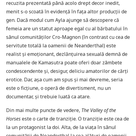
recuzita prezentată până acolo drept decor inedit,
menit s-o scoată în evidență în fața altor producții de
gen. Dacă modul cum Ayla ajunge să descopere că
femeia are un statut aproape egal cu al bărbatului în
sânul comunităților Cro-Magnon (în contrast cu cea de
servitute totală la oamenii de Neanderthal) este
realist și emoționant, dezlănțuirea sexuală demnă de
manualele de Kamasutra poate oferi doar zâmbete
condescendente și, desigur, deliciu amatorilor de cărți
erotice. Dar, așa cum am spus și mai devreme, seria
este o ficțiune, o operă de divertisment, nu un
documentar, și trebuie luată ca atare.
Din mai multe puncte de vedere,
The Valley of the
Horses
este o carte de tranziție. O tranziție este cea de
la un protagonist la doi. Alta, de la viața în sânul
comunității de Neanderthal la cea alături de oamenii