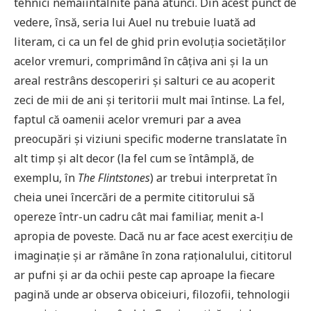
tehnici nemaiîntâlnite până atunci. Din acest punct de
vedere, însă, seria lui Auel nu trebuie luată ad
literam, ci ca un fel de ghid prin evoluția societăților
acelor vremuri, comprimând în câțiva ani și la un
areal restrâns descoperiri și salturi ce au acoperit
zeci de mii de ani și teritorii mult mai întinse. La fel,
faptul că oamenii acelor vremuri par a avea
preocupări și viziuni specific moderne translatate în
alt timp și alt decor (la fel cum se întâmplă, de
exemplu, în
The Flintstones
) ar trebui interpretat în
cheia unei încercări de a permite cititorului să
opereze într-un cadru cât mai familiar, menit a-l
apropia de poveste. Dacă nu ar face acest exercițiu de
imaginație și ar rămâne în zona raționalului, cititorul
ar pufni și ar da ochii peste cap aproape la fiecare
pagină unde ar observa obiceiuri, filozofii, tehnologii