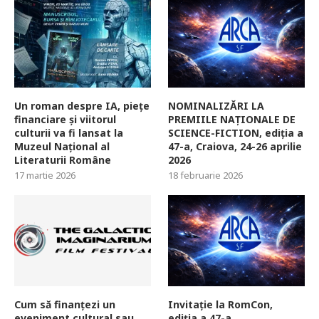
Un roman despre IA, piețe
NOMINALIZĂRI LA
financiare și viitorul
PREMIILE NAȚIONALE DE
culturii va fi lansat la
SCIENCE-FICTION, ediția a
Muzeul Național al
47-a, Craiova, 24-26 aprilie
Literaturii Române
2026
17 martie 2026
18 februarie 2026
Cum să finanțezi un
Invitație la RomCon,
eveniment cultural sau
ediția a 47-a