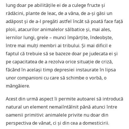
lung doar pe abilitățile ei de a culege fructe și
rădăcini, plante de leac, de a vâna, de a-și găsi un
adăpost și de a-l pregăti astfel încât să poată face față
ploii, atacurilor animalelor sălbatice și, mai ales,
iernilor lungi, grele – munci împărțite, îndeobște,
între mai mulți membri ai tribului. Și mai dificil e
faptul că trebuie să se bazeze doar pe judecata ei și
pe capacitatea de a rezolva orice situație de criză,
făcând în același timp depresiei instaurate în lipsa
unor companioni cu care să schimbe o vorbă, o
mângâiere.
Acest din urmă aspect îi permite autoarei să introducă
natural un element nemaiîntâlnit până atunci între
oamenii primitivi: animalele privite nu doar din
perspectiva de vânat, ci și din cea a domesticirii.