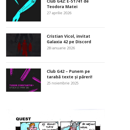
Club G42: E-51741 de
Teodora Matei
27 aprilie 2026
Cristian Vicol, invitat
Galaxia 42 pe Discord
28 ianuarie 2026
Club G42 – Punem pe
tarabă texte și păreri!
25 noiembrie 2025