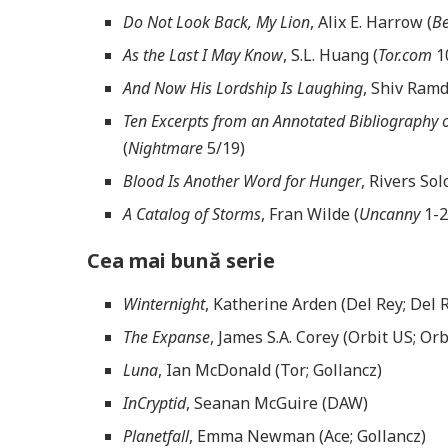
Do Not Look Back, My Lion
, Alix E. Harrow (
Be
As the Last I May Know
, S.L. Huang (
Tor.com
1
And Now His Lordship Is Laughing
, Shiv Ramd
Ten Excerpts from an Annotated Bibliography
(
Nightmare
5/19)
Blood Is Another Word for Hunger
, Rivers So
A Catalog of Storms
, Fran Wilde (
Uncanny
1-2
Cea mai bună serie
Winternight
, Katherine Arden (Del Rey; Del 
The Expanse
, James S.A. Corey (Orbit US; Orb
Luna
, Ian McDonald (Tor; Gollancz)
InCryptid
, Seanan McGuire (DAW)
Planetfall
, Emma Newman (Ace; Gollancz)