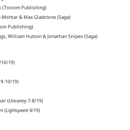
rk (Tor.com Publishing)
l-Mohtar & Max Gladstone (Saga)
com Publishing)
ggs, William Hutson & Jonathan Snipes (Saga)
/10/19)
y
9-10/19)
ker (
Uncanny
7-8/19)
m (
Lightspeed
4/19)