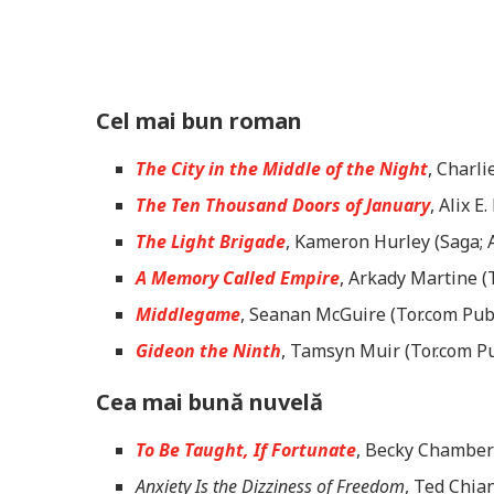
Cel mai bun roman
The City in the Middle of the Night
, Charli
The Ten Thousand Doors of January
, Alix 
The Light Brigade
, Kameron Hurley (Saga; 
A Memory Called Empire
, Arkady Martine (
Middlegame
, Seanan McGuire (Tor.com Pub
Gideon the Ninth
, Tamsyn Muir (Tor.com P
Cea mai bună nuvelă
To Be Taught, If Fortunate
, Becky Chamber
Anxiety Is the Dizziness of Freedom
, Ted Chian