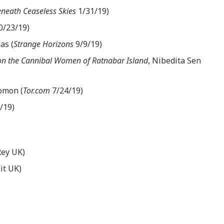
neath Ceaseless Skies
1/31/19)
0/23/19)
as (
Strange Horizons
9/9/19)
 on the Cannibal Women of Ratnabar Island
, Nibedita Sen
lomon (
Tor.com
7/24/19)
/19)
Rey UK)
it UK)