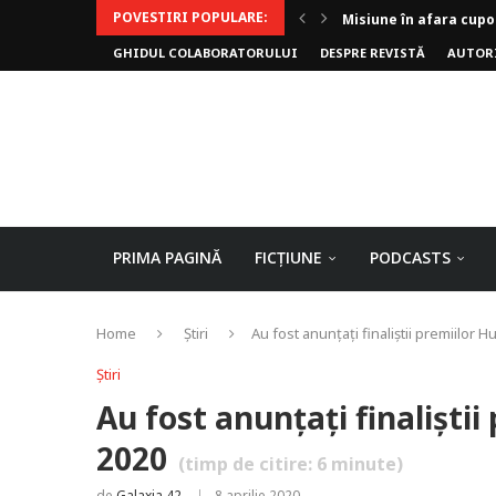
POVESTIRI POPULARE:
Invoker (video)
GHIDUL COLABORATORULUI
DESPRE REVISTĂ
AUTOR
Alergarea de seară
Biblioteca lui Pavel
Rejuvenare
Falia
Arhivele Dincolo-Timp
Axa lui Heron
Jumătatea goală
PRIMA PAGINĂ
FICȚIUNE
PODCASTS
Home
Știri
Au fost anunțați finaliștii premiilor 
Știri
Au fost anunțați finaliști
2020
(timp de citire:
6
minute)
de
Galaxia 42
8 aprilie 2020