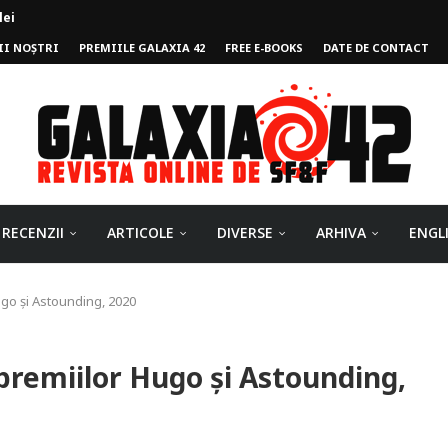
II NOȘTRI
PREMIILE GALAXIA 42
FREE E-BOOKS
DATE DE CONTACT
ului
RECENZII
ARTICOLE
DIVERSE
ARHIVA
ENGL
Hugo și Astounding, 2020
i premiilor Hugo și Astounding,