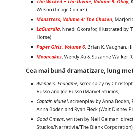
The Wicked + The Divine, Volume 9: Okay
, 
Wilson (Image Comics)
Monstress, Volume 4: The Chosen
, Marjori
LaGuardia
, Nnedi Okorafor, illustrated by
Horse)
Paper Girls, Volume 6
, Brian K. Vaughan, i
Mooncakes
, Wendy Xu & Suzanne Walker (O
Cea mai bună dramatizare, lung me
Avengers: Endgame
, screenplay by Christo
Russo and Joe Russo (Marvel Studios)
Captain Marvel
, screenplay by Anna Boden,
Anna Boden and Ryan Fleck (Walt Disney Pi
Good Omens
, written by Neil Gaiman, dir
Studios/Narrativia/The Blank Corporation)