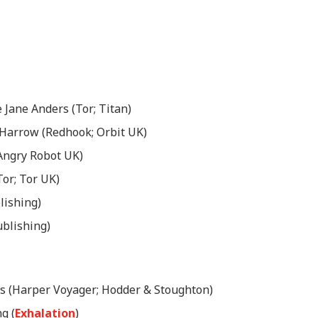
e Jane Anders (Tor; Titan)
E. Harrow (Redhook; Orbit UK)
Angry Robot UK)
Tor; Tor UK)
lishing)
ublishing)
s (Harper Voyager; Hodder & Stoughton)
g (
Exhalation
)