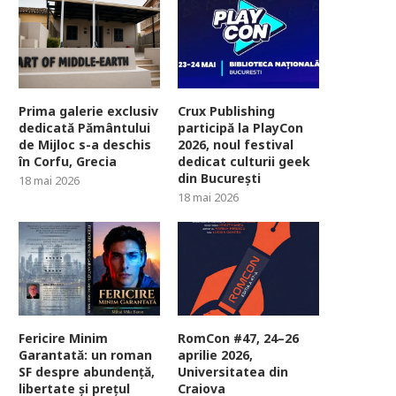
Prima galerie exclusiv
Crux Publishing
dedicată Pământului
participă la PlayCon
de Mijloc s-a deschis
2026, noul festival
în Corfu, Grecia
dedicat culturii geek
din București
18 mai 2026
18 mai 2026
Fericire Minim
RomCon #47, 24–26
Garantată: un roman
aprilie 2026,
SF despre abundență,
Universitatea din
libertate și prețul
Craiova