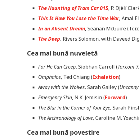
The Haunting of Tram Car 015
, P. Djèlí Cla
This Is How You Lose the Time War
, Amal E
In an Absent Dream
, Seanan McGuire (Tor.
The Deep
, Rivers Solomon, with Daveed Di
Cea mai bună nuveletă
For He Can Creep
, Siobhan Carroll (
Tor.com
7
Omphalos
, Ted Chiang (
Exhalation
)
Away with the Wolves
, Sarah Gailey (
Uncann
Emergency Skin
, N.K. Jemisin (
Forward
)
The Blur in the Corner of Your Eye
, Sarah Pins
The Archronology of Love
, Caroline M. Yoachi
Cea mai bună povestire