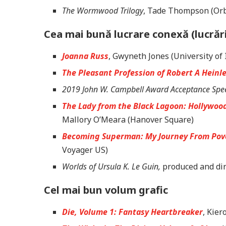
The Wormwood Trilogy
, Tade Thompson (Orb
Cea mai bună lucrare conexă (lucrări
Joanna Russ
, Gwyneth Jones (University of I
The Pleasant Profession of Robert A Heinl
2019 John W. Campbell Award Acceptance Spe
The Lady from the Black Lagoon: Hollywood
Mallory O’Meara (Hanover Square)
Becoming Superman: My Journey From Pove
Voyager US)
Worlds of Ursula K. Le Guin,
produced and dir
Cel mai bun volum grafic
Die, Volume 1: Fantasy Heartbreaker
, Kier