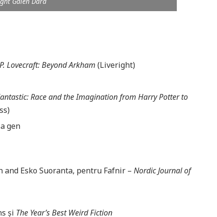
ight Galen Dara
P. Lovecraft: Beyond Arkham
(Liveright)
antastic: Race and the Imagination from Harry Potter to
ss)
la gen
n and Esko Suoranta, pentru Fafnir –
Nordic Journal of
ns și
The Year’s Best Weird Fiction