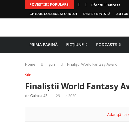
POVESTIRI POPULARE:
Efectul Penrose
GHIDUL COLABORATORULUI
DESPRE REVISTĂ
AUTOR
PRIMA PAGINĂ
FICȚIUNE
PODCASTS
Home
Știri
Finaliștii World Fantasy Award
Știri
Finaliștii World Fantasy 
de
Galaxia 42
29 iulie 2020
Adaugă ca s