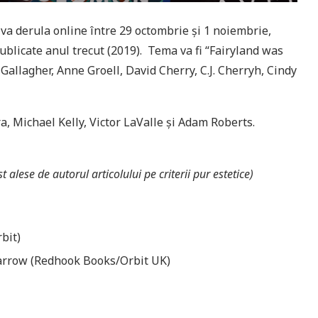
a derula online între 29 octombrie și 1 noiembrie,
ublicate anul trecut (2019). Tema va fi “Fairyland was
 Gallagher, Anne Groell, David Cherry, C.J. Cherryh, Cindy
, Michael Kelly, Victor LaValle și Adam Roberts.
st alese de autorul articolului pe criterii pur estetice)
bit)
Harrow (Redhook Books/Orbit UK)