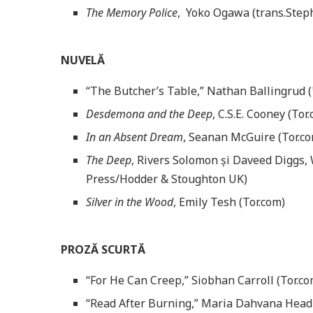
The Memory Police
, Yoko Ogawa (trans.Step
NUVELĂ
“The Butcher’s Table,” Nathan Ballingrud (
Desdemona and the Deep
, C.S.E. Cooney (Tor
In an Absent Dream
, Seanan McGuire (Tor.c
The Deep
, Rivers Solomon și Daveed Diggs,
Press/Hodder & Stoughton UK)
Silver in the Wood
, Emily Tesh (Tor.com)
PROZĂ SCURTĂ
“For He Can Creep,” Siobhan Carroll (Tor.com
“Read After Burning,” Maria Dahvana Headl