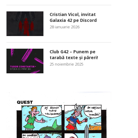
Cristian Vicol, invitat
Galaxia 42 pe Discord
28 ianuarie 2026
Club G42 – Punem pe
tarabă texte și păreri!
25 noiembrie 2025