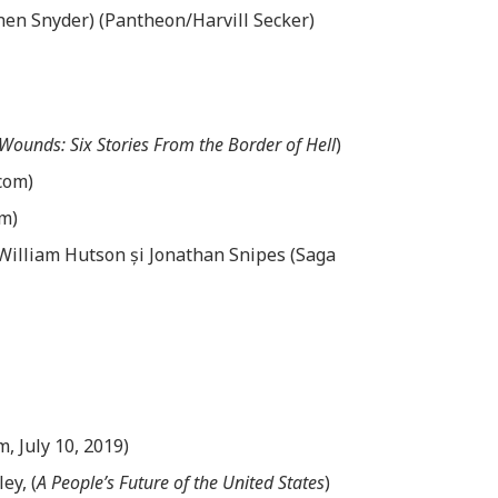
hen Snyder) (Pantheon/Harvill Secker)
Wounds: Six Stories From the Border of Hell
)
.com)
om)
 William Hutson și Jonathan Snipes (Saga
, July 10, 2019)
ey, (
A People’s Future of the United States
)