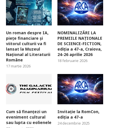
Un roman despre IA,
NOMINALIZĂRI LA
piețe financiare și
PREMIILE NAȚIONALE
viitorul culturii va fi
DE SCIENCE-FICTION,
lansat la Muzeul
ediția a 47-a, Craiova,
Național al Literaturii
24-26 aprilie 2026
Române
18 februarie 2026
17 martie 2026
Cum să finanțezi un
Invitație la RomCon,
eveniment cultural
ediția a 47-a
sau lupta cu eolienele
24 decembrie 2025