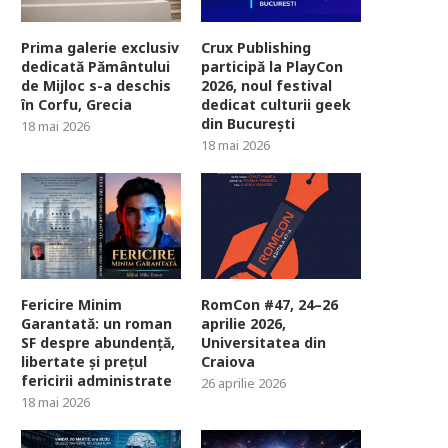
Prima galerie exclusiv
Crux Publishing
dedicată Pământului
participă la PlayCon
de Mijloc s-a deschis
2026, noul festival
în Corfu, Grecia
dedicat culturii geek
din București
18 mai 2026
18 mai 2026
Fericire Minim
RomCon #47, 24–26
Garantată: un roman
aprilie 2026,
SF despre abundență,
Universitatea din
libertate și prețul
Craiova
fericirii administrate
26 aprilie 2026
18 mai 2026