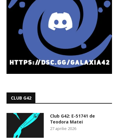
CLUB G42
Club G42: E-51741 de
Teodora Matei
27 aprilie 2026