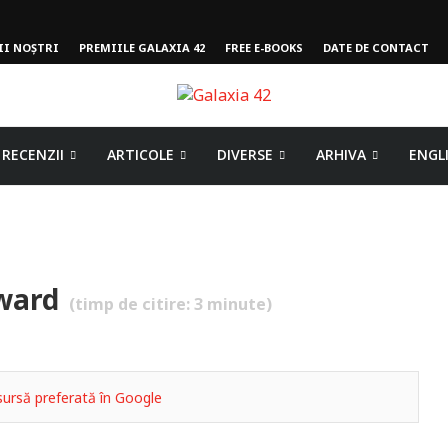
II NOȘTRI
PREMIILE GALAXIA 42
FREE E-BOOKS
DATE DE CONTACT
RECENZII
ARTICOLE
DIVERSE
ARHIVA
ENGL
Award
(timp de citire:
3
minute)
ursă preferată în Google