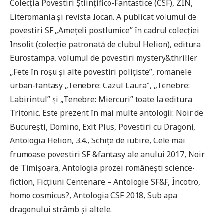
Colecția Povestiri Științifico-Fantastice (CSF), ZIN,
Literomania și revista Iocan. A publicat volumul de
povestiri SF „Amețeli postlumice” în cadrul colecției
Insolit (colecție patronată de clubul Helion), editura
Eurostampa, volumul de povestiri mystery&thriller
„Fete în roșu și alte povestiri polițiste”, romanele
urban-fantasy „Tenebre: Cazul Laura”, „Tenebre:
Labirintul” și „Tenebre: Miercuri” toate la editura
Tritonic. Este prezent în mai multe antologii: Noir de
București, Domino, Exit Plus, Povestiri cu Dragoni,
Antologia Helion, 3.4., Schițe de iubire, Cele mai
frumoase povestiri SF &fantasy ale anului 2017, Noir
de Timișoara, Antologia prozei românești science-
fiction, Ficțiuni Centenare – Antologie SF&F, Încotro,
homo cosmicus?, Antologia CSF 2018, Sub apa
dragonului strâmb și altele.