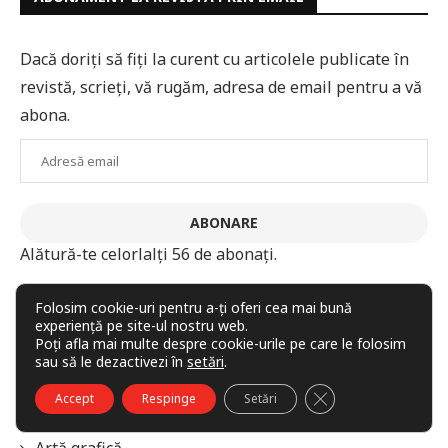
Dacă doriți să fiți la curent cu articolele publicate în
revistă, scrieți, vă rugăm, adresa de email pentru a vă
abona.
Adresă
email
ABONARE
Alătură-te celorlalți 56 de abonați.
Folosim cookie-uri pentru a-ți oferi cea mai bună
experiență pe site-ul nostru web.
RUBRICI
Poți afla mai multe despre cookie-urile pe care le folosim
sau să le dezactivezi în
setări
.
CLOSE GDPR COO
Accept
Respinge
Setări
„Despre zei”, cu GP Ermin