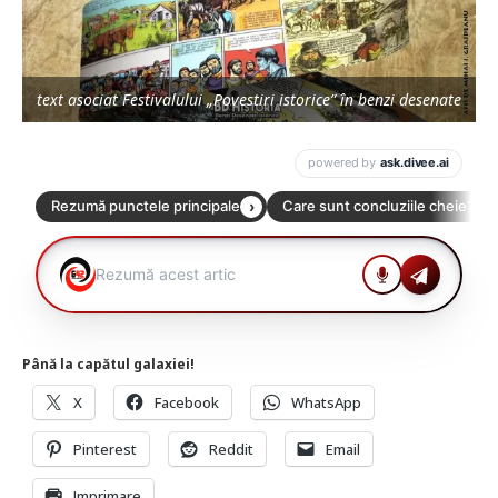
text asociat Festivalului „Povestiri istorice” în benzi desenate
Până la capătul galaxiei!
X
Facebook
WhatsApp
Pinterest
Reddit
Email
Imprimare