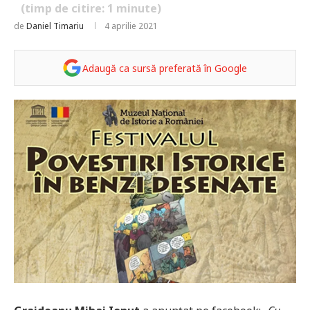
(timp de citire:
1
minute)
de
Daniel Timariu
4 aprilie 2021
Adaugă ca sursă preferată în Google