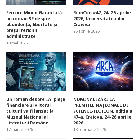
Fericire Minim Garantată:
RomCon #47, 24–26 aprilie
un roman SF despre
2026, Universitatea din
abundență, libertate și
Craiova
prețul fericirii
26 aprilie 2026
administrate
18 mai 2026
Un roman despre IA, piețe
NOMINALIZĂRI LA
financiare și viitorul
PREMIILE NAȚIONALE DE
culturii va fi lansat la
SCIENCE-FICTION, ediția a
Muzeul Național al
47-a, Craiova, 24-26 aprilie
Literaturii Române
2026
17 martie 2026
18 februarie 2026