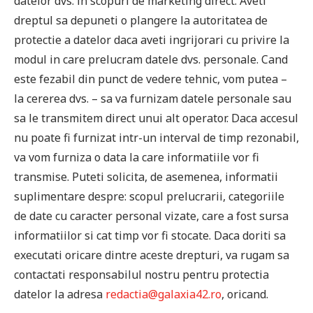
datelor dvs. in scopuri de marketing direct. Aveti
dreptul sa depuneti o plangere la autoritatea de
protectie a datelor daca aveti ingrijorari cu privire la
modul in care prelucram datele dvs. personale. Cand
este fezabil din punct de vedere tehnic, vom putea –
la cererea dvs. – sa va furnizam datele personale sau
sa le transmitem direct unui alt operator. Daca accesul
nu poate fi furnizat intr-un interval de timp rezonabil,
va vom furniza o data la care informatiile vor fi
transmise. Puteti solicita, de asemenea, informatii
suplimentare despre: scopul prelucrarii, categoriile
de date cu caracter personal vizate, care a fost sursa
informatiilor si cat timp vor fi stocate. Daca doriti sa
executati oricare dintre aceste drepturi, va rugam sa
contactati responsabilul nostru pentru protectia
datelor la adresa
redactia@galaxia42.ro
, oricand.