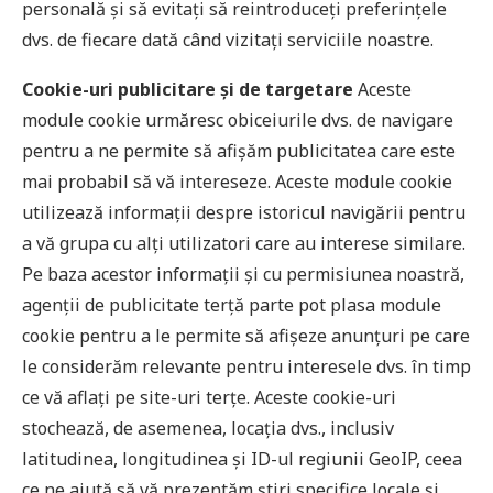
personală și să evitați să reintroduceți preferințele
dvs. de fiecare dată când vizitați serviciile noastre.
Cookie-uri publicitare și de targetare
Aceste
module cookie urmăresc obiceiurile dvs. de navigare
pentru a ne permite să afișăm publicitatea care este
mai probabil să vă intereseze. Aceste module cookie
utilizează informații despre istoricul navigării pentru
a vă grupa cu alți utilizatori care au interese similare.
Pe baza acestor informații și cu permisiunea noastră,
agenții de publicitate terță parte pot plasa module
cookie pentru a le permite să afișeze anunțuri pe care
le considerăm relevante pentru interesele dvs. în timp
ce vă aflați pe site-uri terțe. Aceste cookie-uri
stochează, de asemenea, locația dvs., inclusiv
latitudinea, longitudinea și ID-ul regiunii GeoIP, ceea
ce ne ajută să vă prezentăm știri specifice locale și