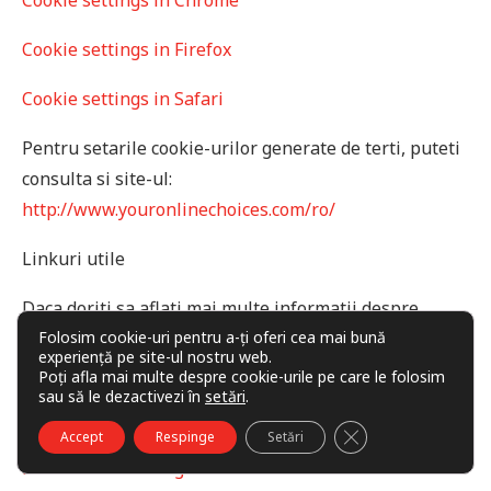
Cookie settings in Chrome
Cookie settings in Firefox
Cookie settings in Safari
Pentru setarile cookie-urilor generate de terti, puteti
consulta si site-ul:
http://www.youronlinechoices.com/ro/
Linkuri utile
Daca doriti sa aflati mai multe informatii despre
cookie-uri si la ce sunt utilizate, recomandam
Folosim cookie-uri pentru a-ți oferi cea mai bună
experiență pe site-ul nostru web.
urmatoarele linkuri:
Poți afla mai multe despre cookie-urile pe care le folosim
sau să le dezactivezi în
setări
.
All About Cookies
CLOSE GDPR COO
Accept
Respinge
Setări
Microsoft Cookies guide