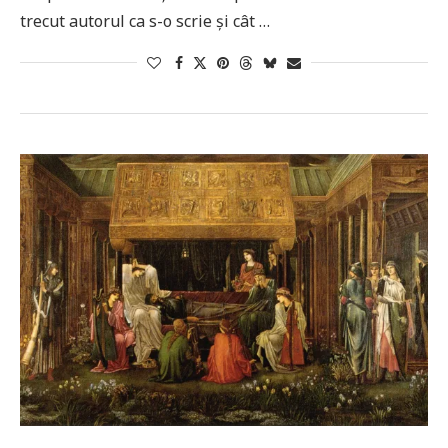
trecut autorul ca s-o scrie și cât …