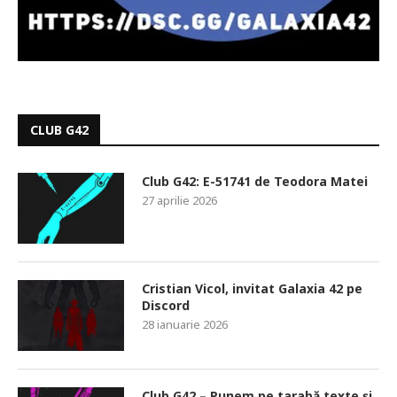
CLUB G42
Club G42: E-51741 de Teodora Matei
27 aprilie 2026
Cristian Vicol, invitat Galaxia 42 pe
Discord
28 ianuarie 2026
Club G42 – Punem pe tarabă texte și