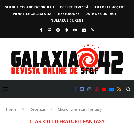
GHIDUL COLABORATORULUI
DESPRE REVISTĂ
AUTORII NOȘTRI
PREMIILE GALAXIA 42
FREE E-BOOKS
DATE DE CONTACT
NUMĂRUL CURENT
Home
Recenzii
Clasicii Literaturii Fantasy
CLASICII LITERATURII FANTASY