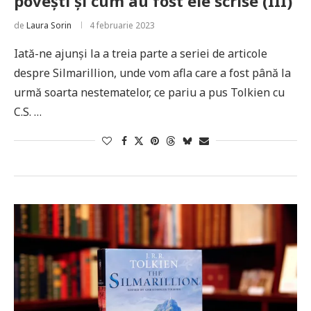
povești și cum au fost ele scrise (III)
de
Laura Sorin
4 februarie 2023
Iată-ne ajunși la a treia parte a seriei de articole
despre Silmarillion, unde vom afla care a fost până la
urmă soarta nestematelor, ce pariu a pus Tolkien cu
C.S. …