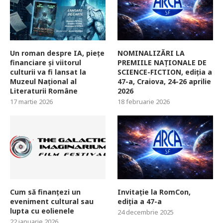
Un roman despre IA, piețe
NOMINALIZĂRI LA
financiare și viitorul
PREMIILE NAȚIONALE DE
culturii va fi lansat la
SCIENCE-FICTION, ediția a
Muzeul Național al
47-a, Craiova, 24-26 aprilie
Literaturii Române
2026
17 martie 2026
18 februarie 2026
Cum să finanțezi un
Invitație la RomCon,
eveniment cultural sau
ediția a 47-a
lupta cu eolienele
24 decembrie 2025
22 ianuarie 2026