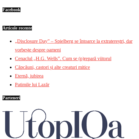
Facebook
Articole recente
„Disclosure Day” – Spielberg se întoarce la extratereștri, dar
vorbește despre oameni
Cenaclul „H.G. Wells”. Cum se (p)repară viitorul
Căpcăuni, castori și alte creaturi mitice
Eternă, iubirea
Patimile lui Lazăr
Parteneri