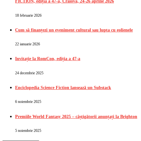
FICTION, ediția a 47-a, Craiova, 24-26 aprilie 2026
18 februarie 2026
Cum să finanțezi un eveniment cultural sau lupta cu eolienele
22 ianuarie 2026
Invitație la RomCon, ediția a 47-a
24 decembrie 2025
Enciclopedia Science Fiction lansează un Substack
6 noiembrie 2025
Premiile World Fantasy 2025 – câștigătorii anunțați la Brighton
5 noiembrie 2025