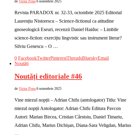
de
Victor Popa
6 noiembrie 2025
Revista PARADOX nr. 32-33, octombrie 2025 Editorial
Laurențiu Nistorescu – Science-fictionul ca atitudine
gnoseologică Eseuri, recenzii Daniel Haiduc – Limbile
science-fiction: exercițiu lingvistic sau instrument literar?
Silviu Genescu – O …
0
Facebook
Twitter
Pinterest
Threads
Bluesky
Email
Noutăți
Noutăți editoriale #46
de
Victor Popa
6 noiembrie 2025
Vine miezul nopții – Adrian Chifu (antologator) Titlu: Vine
miezul nopții Antologator: Adrian Chifu Editura Pavcon
Autori: Marian Bircea, Cristian Cârstoiu, Daniel Timariu,
Adrian Chifu, Marius Dichișan, Diana-Sara Veligdan, Marius
…