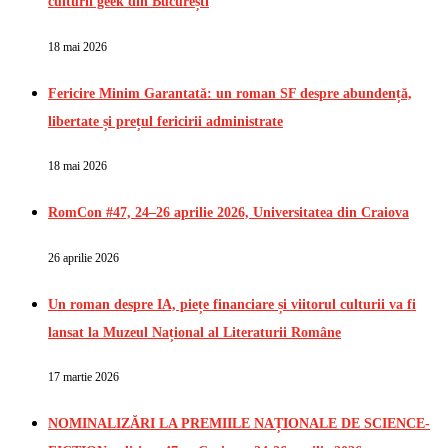
culturii geek din București
18 mai 2026
Fericire Minim Garantată: un roman SF despre abundență,
libertate și prețul fericirii administrate
18 mai 2026
RomCon #47, 24–26 aprilie 2026, Universitatea din Craiova
26 aprilie 2026
Un roman despre IA, piețe financiare și viitorul culturii va fi
lansat la Muzeul Național al Literaturii Române
17 martie 2026
NOMINALIZĂRI LA PREMIILE NAȚIONALE DE SCIENCE-