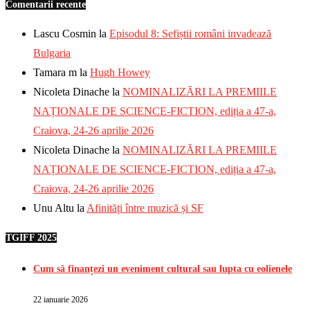
Comentarii recente
Lascu Cosmin
la
Episodul 8: Sefiștii români invadează
Bulgaria
Tamara m
la
Hugh Howey
Nicoleta Dinache
la
NOMINALIZĂRI LA PREMIILE
NAȚIONALE DE SCIENCE-FICTION, ediția a 47-a,
Craiova, 24-26 aprilie 2026
Nicoleta Dinache
la
NOMINALIZĂRI LA PREMIILE
NAȚIONALE DE SCIENCE-FICTION, ediția a 47-a,
Craiova, 24-26 aprilie 2026
Unu Altu
la
Afinități între muzică și SF
TGIFF 2025
Cum să finanțezi un eveniment cultural sau lupta cu eolienele
22 ianuarie 2026