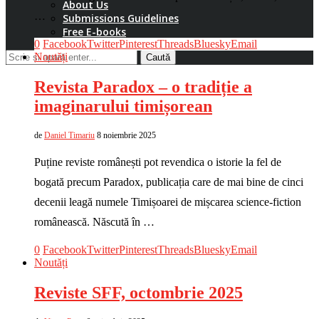
About Us
…
Submissions Guidelines
Free E-books
0
Facebook
Twitter
Pinterest
Threads
Bluesky
Email
Noutăți
Caută
Revista Paradox – o tradiție a
imaginarului timișorean
de
Daniel Timariu
8 noiembrie 2025
Puține reviste românești pot revendica o istorie la fel de
bogată precum Paradox, publicația care de mai bine de cinci
decenii leagă numele Timișoarei de mișcarea science-fiction
românească. Născută în …
0
Facebook
Twitter
Pinterest
Threads
Bluesky
Email
Noutăți
Reviste SFF, octombrie 2025