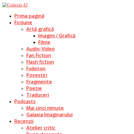
Prima pagină
Ficțiune
Artă grafică
Imagini / Grafică
Filme
Audio-Video
Fan Fiction
Flash fiction
Foileton
Povestiri
Fragmente
Poezie
Traduceri
Podcasts
Mai cinci minute
Galaxia Imaginarului
Recenzii
Atelier critic