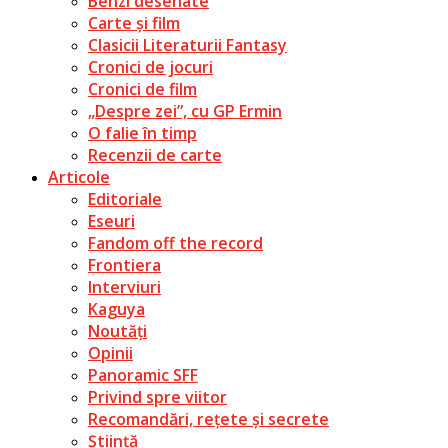
Benzi desenate
Carte și film
Clasicii Literaturii Fantasy
Cronici de jocuri
Cronici de film
„Despre zei”, cu GP Ermin
O falie în timp
Recenzii de carte
Articole
Editoriale
Eseuri
Fandom off the record
Frontiera
Interviuri
Kaguya
Noutăți
Opinii
Panoramic SFF
Privind spre viitor
Recomandări, rețete și secrete
Știință