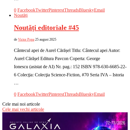
0
Facebook
Twitter
Pinterest
Threads
Bluesky
Email
Noutăți
Noutăți editoriale #45
de
Victor Popa
25 august 2025
Cântecul apei de Aurel Cărășel Titlu: Cântecul apei Autor:
Aurel Cărășel Editura Pavcon Coperta: George
Ionescu (asistat de AI) Nr. pag.: 152 ISBN 978-630-6685-22-
6 Colecţia: Colecţia Science-Fiction, #70 Seria IVA – Istoria
…
0
Facebook
Twitter
Pinterest
Threads
Bluesky
Email
Cele mai noi articole
Cele mai vechi articole