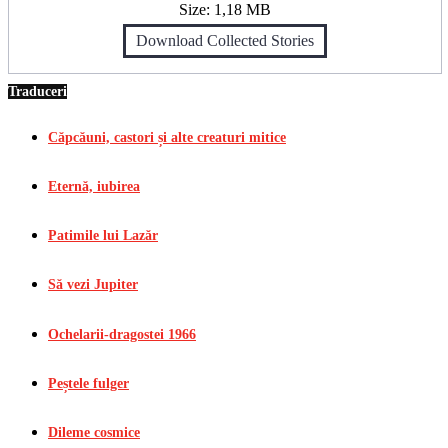
Size:
1,18 MB
Download Collected Stories
Traduceri
Căpcăuni, castori și alte creaturi mitice
Eternă, iubirea
Patimile lui Lazăr
Să vezi Jupiter
Ochelarii-dragostei 1966
Peștele fulger
Dileme cosmice