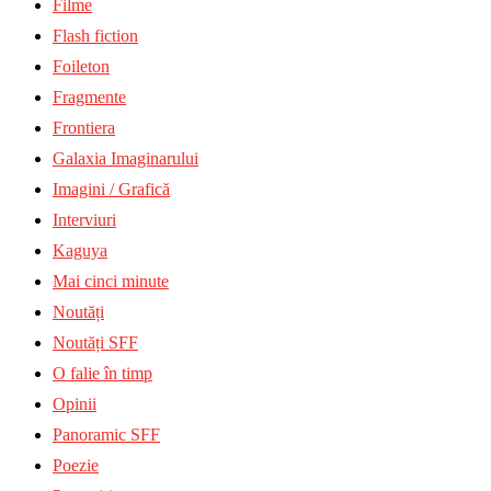
Filme
Flash fiction
Foileton
Fragmente
Frontiera
Galaxia Imaginarului
Imagini / Grafică
Interviuri
Kaguya
Mai cinci minute
Noutăți
Noutăți SFF
O falie în timp
Opinii
Panoramic SFF
Poezie